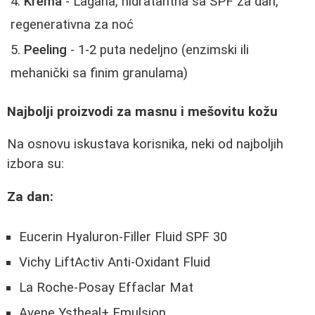
Krema
- Lagana, hidratantna sa SPF za dan,
regenerativna za noć
Peeling
- 1-2 puta nedeljno (enzimski ili
mehanički sa finim granulama)
Najbolji proizvodi za masnu i mešovitu kožu
Na osnovu iskustava korisnika, neki od najboljih
izbora su:
Za dan:
Eucerin Hyaluron-Filler Fluid SPF 30
Vichy LiftActiv Anti-Oxidant Fluid
La Roche-Posay Effaclar Mat
Avene Ystheal+ Emulsion