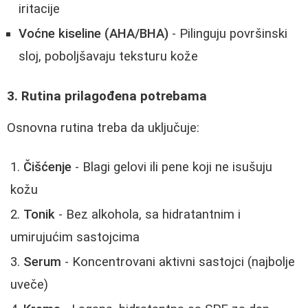
iritacije
Voćne kiseline (AHA/BHA)
- Pilinguju površinski
sloj, poboljšavaju teksturu kože
3. Rutina prilagođena potrebama
Osnovna rutina treba da uključuje:
Čišćenje
- Blagi gelovi ili pene koji ne isušuju
kožu
Tonik
- Bez alkohola, sa hidratantnim i
umirujućim sastojcima
Serum
- Koncentrovani aktivni sastojci (najbolje
uveče)