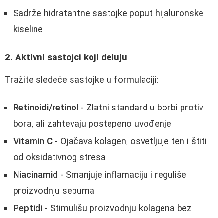
Sadrže hidratantne sastojke poput hijaluronske
kiseline
2. Aktivni sastojci koji deluju
Tražite sledeće sastojke u formulaciji:
Retinoidi/retinol
- Zlatni standard u borbi protiv
bora, ali zahtevaju postepeno uvođenje
Vitamin C
- Ojačava kolagen, osvetljuje ten i štiti
od oksidativnog stresa
Niacinamid
- Smanjuje inflamaciju i reguliše
proizvodnju sebuma
Peptidi
- Stimulišu proizvodnju kolagena bez