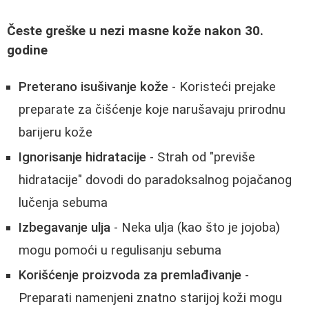
Česte greške u nezi masne kože nakon 30.
godine
Preterano isušivanje kože
- Koristeći prejake
preparate za čišćenje koje narušavaju prirodnu
barijeru kože
Ignorisanje hidratacije
- Strah od "previše
hidratacije" dovodi do paradoksalnog pojačanog
lučenja sebuma
Izbegavanje ulja
- Neka ulja (kao što je jojoba)
mogu pomoći u regulisanju sebuma
Korišćenje proizvoda za premlađivanje
-
Preparati namenjeni znatno starijoj koži mogu