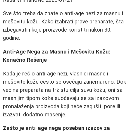
Sve što treba da znate o anti-age nezi za masnu i
mešovitu kožu. Kako izabrati prave preparate, šta
izbegavati i koje proizvode koristiti nakon 30.
godine.
Anti-Age Nega za Masnu i Mešovitu Kožu:
Konačno Rešenje
Kada je reč o anti-age nezi, vlasnici masne i
mešovite kože često se osećaju zanemareno. Dok
većina preparata na tržištu cilja suvu kožu, oni sa
masnijim tipom kože suočavaju se sa izazovom
pronalaženja proizvoda koji neće zagušiti pore ili
izazvati dodatno masenje.
Zašto je anti-age nega poseban izazov za