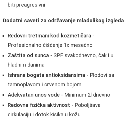
biti preagresivni
Dodatni saveti za održavanje mladolikog izgleda
Redovni tretmani kod kozmetičara
-
Profesionalno čišćenje 1x mesečno
Zaštita od sunca
- SPF svakodnevno, čak i u
hladnim danima
Ishrana bogata antioksidansima
- Plodovi sa
tamnoplavom i crvenom bojom
Adekvatan unos vode
- Minimum 2l dnevno
Redovna fizička aktivnost
- Poboljšava
cirkulaciju i dotok kisika u kožu