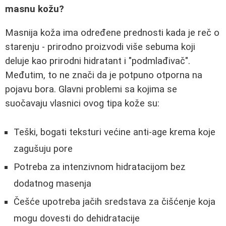
masnu kožu?
Masnija koža ima određene prednosti kada je reč o
starenju - prirodno proizvodi više sebuma koji
deluje kao prirodni hidratant i "podmlađivač".
Međutim, to ne znači da je potpuno otporna na
pojavu bora. Glavni problemi sa kojima se
suočavaju vlasnici ovog tipa kože su:
Teški, bogati teksturi većine anti-age krema koje
zagušuju pore
Potreba za intenzivnom hidratacijom bez
dodatnog masenja
Češće upotreba jačih sredstava za čišćenje koja
mogu dovesti do dehidratacije