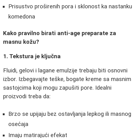
Prisustvo proširenih pora i sklonost ka nastanku
komedona
Kako pravilno birati anti-age preparate za
masnu kožu?
1. Tekstura je ključna
Fluidi, gelovi i lagane emulzije trebaju biti osnovni
izbor. Izbegavajte teške, bogate kreme sa masnim
sastojcima koji mogu zapušiti pore. Idealni
proizvodi treba da:
Brzo se upijaju bez ostavljanja lepkog ili masnog
osećaja
Imaju matirajući efekat