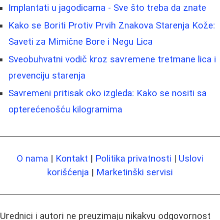
Implantati u jagodicama - Sve što treba da znate
Kako se Boriti Protiv Prvih Znakova Starenja Kože:
Saveti za Mimične Bore i Negu Lica
Sveobuhvatni vodič kroz savremene tretmane lica i
prevenciju starenja
Savremeni pritisak oko izgleda: Kako se nositi sa
opterećenošću kilogramima
O nama
|
Kontakt
|
Politika privatnosti
|
Uslovi
korišćenja
|
Marketinški servisi
Urednici i autori ne preuzimaju nikakvu odgovornost