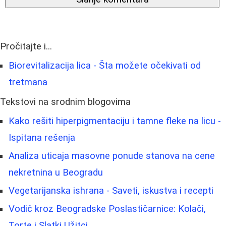
Pročitajte i...
Biorevitalizacija lica - Šta možete očekivati od
tretmana
Tekstovi na srodnim blogovima
Kako rešiti hiperpigmentaciju i tamne fleke na licu -
Ispitana rešenja
Analiza uticaja masovne ponude stanova na cene
nekretnina u Beogradu
Vegetarijanska ishrana - Saveti, iskustva i recepti
Vodič kroz Beogradske Poslastičarnice: Kolači,
Torte i Slatki Užitci