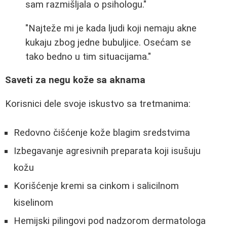
sam razmišljala o psihologu."
"Najteže mi je kada ljudi koji nemaju akne
kukaju zbog jedne bubuljice. Osećam se
tako bedno u tim situacijama."
Saveti za negu kože sa aknama
Korisnici dele svoje iskustvo sa tretmanima:
Redovno čišćenje kože blagim sredstvima
Izbegavanje agresivnih preparata koji isušuju
kožu
Korišćenje kremi sa cinkom i salicilnom
kiselinom
Hemijski pilingovi pod nadzorom dermatologa