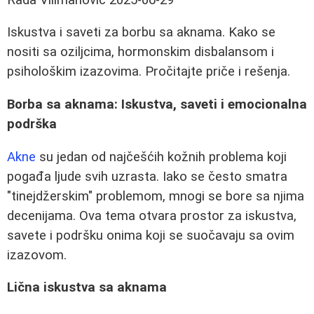
Iskustva i saveti za borbu sa aknama. Kako se
nositi sa oziljcima, hormonskim disbalansom i
psihološkim izazovima. Pročitajte priče i rešenja.
Borba sa aknama: Iskustva, saveti i emocionalna
podrška
Akne
su jedan od najčešćih kožnih problema koji
pogađa ljude svih uzrasta. Iako se često smatra
"tinejdžerskim" problemom, mnogi se bore sa njima
decenijama. Ova tema otvara prostor za iskustva,
savete i podršku onima koji se suočavaju sa ovim
izazovom.
Lična iskustva sa aknama