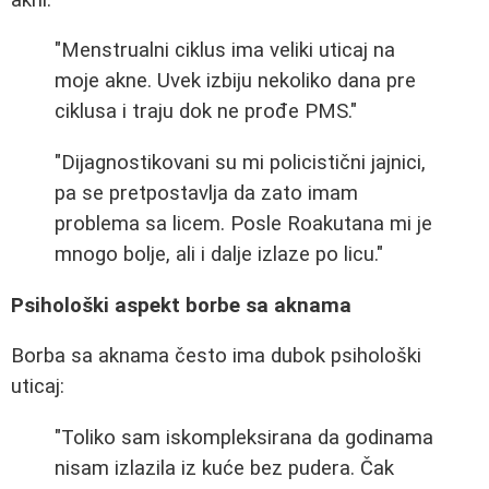
"Menstrualni ciklus ima veliki uticaj na
moje akne. Uvek izbiju nekoliko dana pre
ciklusa i traju dok ne prođe PMS."
"Dijagnostikovani su mi policistični jajnici,
pa se pretpostavlja da zato imam
problema sa licem. Posle Roakutana mi je
mnogo bolje, ali i dalje izlaze po licu."
Psihološki aspekt borbe sa aknama
Borba sa aknama često ima dubok psihološki
uticaj:
"Toliko sam iskompleksirana da godinama
nisam izlazila iz kuće bez pudera. Čak