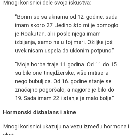
Mnogi korisnici dele svoja iskustva:
"Borim se sa aknama od 12. godine, sada
imam skoro 27. Jedino što mi je pomoglo
je Roakutan, ali i posle njega imam
izbijanja, samo ne u toj meri. Ožiljke još
uvek nisam uspela da uklonim potpuno."
"Moja borba traje 11 godina. Od 11 do 15
su bile one tinejdžerske, više mitisera
nego bubuljica. Od 16. godine stanje se
značajno pogoršalo, a najgore je bilo do
19. Sada imam 22 i stanje je malo bolje."
Hormonski disbalans i akne
Mnogi korisnici ukazuju na vezu između hormona i
akni: