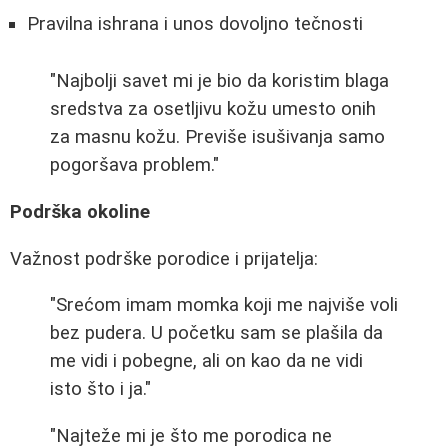
Pravilna ishrana i unos dovoljno tečnosti
"Najbolji savet mi je bio da koristim blaga
sredstva za osetljivu kožu umesto onih
za masnu kožu. Previše isušivanja samo
pogoršava problem."
Podrška okoline
Važnost podrške porodice i prijatelja:
"Srećom imam momka koji me najviše voli
bez pudera. U početku sam se plašila da
me vidi i pobegne, ali on kao da ne vidi
isto što i ja."
"Najteže mi je što me porodica ne