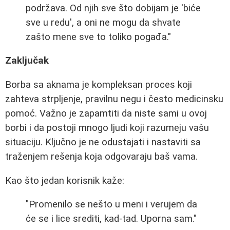
podržava. Od njih sve što dobijam je 'biće
sve u redu', a oni ne mogu da shvate
zašto mene sve to toliko pogađa."
Zaključak
Borba sa aknama je kompleksan proces koji
zahteva strpljenje, pravilnu negu i često medicinsku
pomoć. Važno je zapamtiti da niste sami u ovoj
borbi i da postoji mnogo ljudi koji razumeju vašu
situaciju. Ključno je ne odustajati i nastaviti sa
traženjem rešenja koja odgovaraju baš vama.
Kao što jedan korisnik kaže:
"Promenilo se nešto u meni i verujem da
će se i lice srediti, kad-tad. Uporna sam."