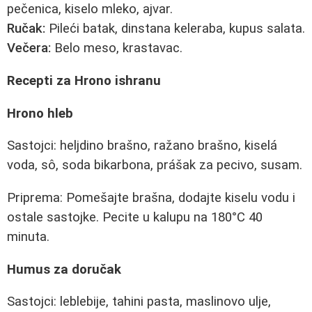
pečenica, kiselo mleko, ajvar.
Ručak:
Pileći batak, dinstana keleraba, kupus salata.
Večera:
Belo meso, krastavac.
Recepti za Hrono ishranu
Hrono hleb
Sastojci: heljdino brašno, ražano brašno, kiselá
voda, sô, soda bikarbona, prášak za pecivo, susam.
Priprema: Pomešajte brašna, dodajte kiselu vodu i
ostale sastojke. Pecite u kalupu na 180°C 40
minuta.
Humus za doručak
Sastojci: leblebije, tahini pasta, maslinovo ulje,