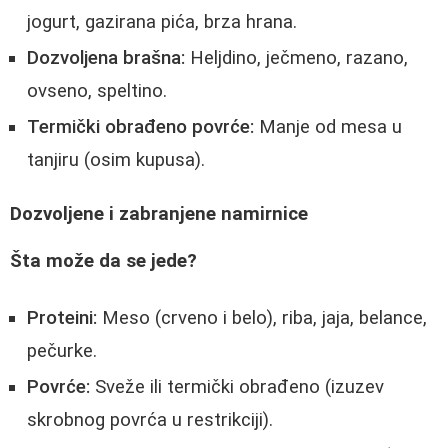
jogurt, gazirana pića, brza hrana.
Dozvoljena brašna:
Heljdino, ječmeno, razano,
ovseno, speltino.
Termički obrađeno povrće:
Manje od mesa u
tanjiru (osim kupusa).
Dozvoljene i zabranjene namirnice
Šta može da se jede?
Proteini:
Meso (crveno i belo), riba, jaja, belance,
pečurke.
Povrće:
Sveže ili termički obrađeno (izuzev
skrobnog povrća u restrikciji).