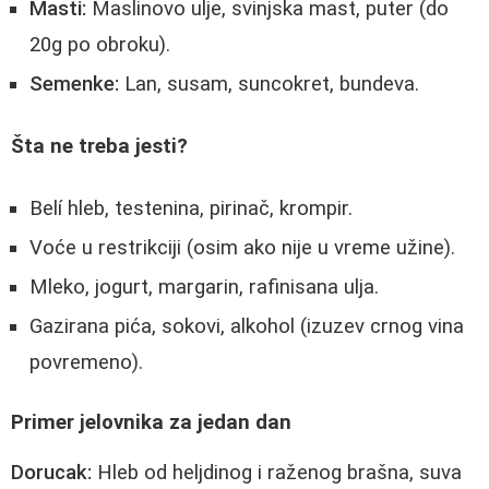
Masti:
Maslinovo ulje, svinjska mast, puter (do
20g po obroku).
Semenke:
Lan, susam, suncokret, bundeva.
Šta ne treba jesti?
Belí hleb, testenina, pirinač, krompir.
Voće u restrikciji (osim ako nije u vreme užine).
Mleko, jogurt, margarin, rafinisana ulja.
Gazirana pića, sokovi, alkohol (izuzev crnog vina
povremeno).
Primer jelovnika za jedan dan
Dorucak:
Hleb od heljdinog i raženog brašna, suva