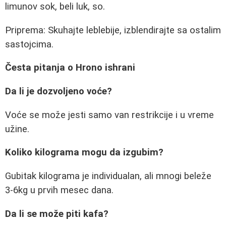
limunov sok, beli luk, so.
Priprema: Skuhajte leblebije, izblendirajte sa ostalim
sastojcima.
Česta pitanja o Hrono ishrani
Da li je dozvoljeno voće?
Voće se može jesti samo van restrikcije i u vreme
užine.
Koliko kilograma mogu da izgubim?
Gubitak kilograma je individualan, ali mnogi beleže
3-6kg u prvih mesec dana.
Da li se može piti kafa?