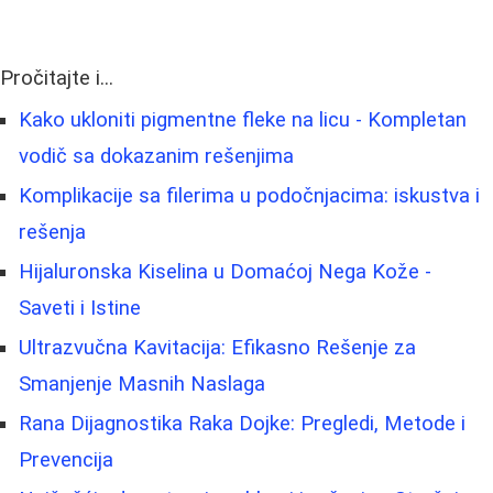
Pročitajte i...
Kako ukloniti pigmentne fleke na licu - Kompletan
vodič sa dokazanim rešenjima
Komplikacije sa filerima u podočnjacima: iskustva i
rešenja
Hijaluronska Kiselina u Domaćoj Nega Kože -
Saveti i Istine
Ultrazvučna Kavitacija: Efikasno Rešenje za
Smanjenje Masnih Naslaga
Rana Dijagnostika Raka Dojke: Pregledi, Metode i
Prevencija