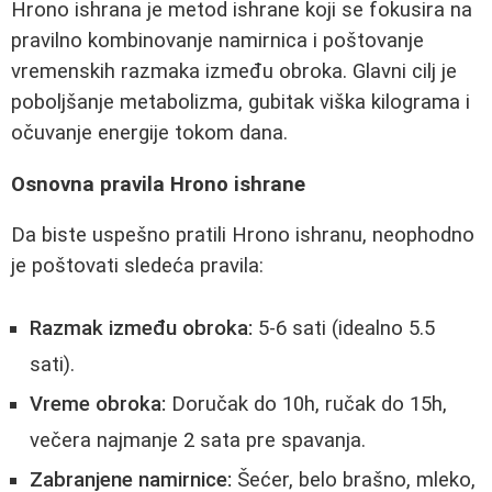
Hrono ishrana je metod ishrane koji se fokusira na
pravilno kombinovanje namirnica i poštovanje
vremenskih razmaka između obroka. Glavni cilj je
poboljšanje metabolizma, gubitak viška kilograma i
očuvanje energije tokom dana.
Osnovna pravila Hrono ishrane
Da biste uspešno pratili Hrono ishranu, neophodno
je poštovati sledeća pravila:
Razmak između obroka:
5-6 sati (idealno 5.5
sati).
Vreme obroka:
Doručak do 10h, ručak do 15h,
večera najmanje 2 sata pre spavanja.
Zabranjene namirnice:
Šećer, belo brašno, mleko,