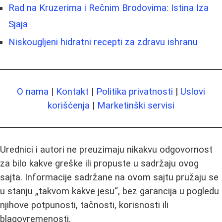
Rad na Kruzerima i Rečnim Brodovima: Istina Iza
Sjaja
Niskougljeni hidratni recepti za zdravu ishranu
O nama
|
Kontakt
|
Politika privatnosti
|
Uslovi
korišćenja
|
Marketinški servisi
Urednici i autori ne preuzimaju nikakvu odgovornost
za bilo kakve greške ili propuste u sadržaju ovog
sajta. Informacije sadržane na ovom sajtu pružaju se
u stanju „takvom kakve jesu“, bez garancija u pogledu
njihove potpunosti, tačnosti, korisnosti ili
blagovremenosti.