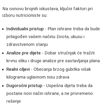
Na osnovu brojnih iskustava, ključni faktori pri
izboru nutricioniste su:
Individualni pristup
- Plan ishrane treba da bude
prilagođen vašem načinu života, ukusu i
zdravstvenom stanju
Analize pre dijete
- Dobar stručnjak će tražiti
krvnu sliku i druge analize pre sastavljanja plana
Realni ciljevi
- Obecanja brzog gubitka višak
kilograma uglavnom nisu zdrava
Dugoročni pristup
- Uspešna dijeta treba da
postane novi način ishrane, a ne privremeno
rešenje