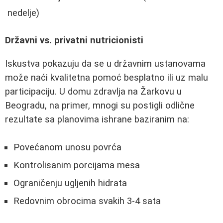
nedelje)
Državni vs. privatni nutricionisti
Iskustva pokazuju da se u državnim ustanovama
može naći kvalitetna pomoć besplatno ili uz malu
participaciju. U domu zdravlja na Žarkovu u
Beogradu, na primer, mnogi su postigli odlične
rezultate sa planovima ishrane baziranim na:
Povećanom unosu povrća
Kontrolisanim porcijama mesa
Ograničenju ugljenih hidrata
Redovnim obrocima svakih 3-4 sata