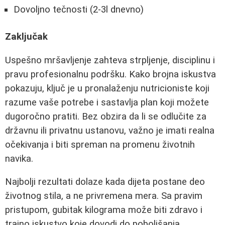
Dovoljno tečnosti (2-3l dnevno)
Zaključak
Uspešno mršavljenje zahteva strpljenje, disciplinu i
pravu profesionalnu podršku. Kako brojna iskustva
pokazuju, ključ je u pronalaženju nutricioniste koji
razume vaše potrebe i sastavlja plan koji možete
dugoročno pratiti. Bez obzira da li se odlučite za
državnu ili privatnu ustanovu, važno je imati realna
očekivanja i biti spreman na promenu životnih
navika.
Najbolji rezultati dolaze kada dijeta postane deo
životnog stila, a ne privremena mera. Sa pravim
pristupom, gubitak kilograma može biti zdravo i
trajno iskustvo koje dovodi do poboljšanja