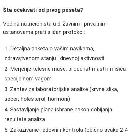
Šta očekivati od prvog poseta?
Većina nutricionista u državnim i privatnim
ustanovama prati sličan protokol:
Detaljna anketa o vašim navikama,
zdravstvenom stanju i dnevnoj aktivnosti
Merjenje telesne mase, procenat masti i mišića
specijalnom vagom
Zahtev za laboratorijske analize (krvna slika,
šećer, holesterol, hormoni)
Sastavljanje plana ishrane nakon dobijanja
rezultata analiza
Zakazivanje redovnih kontrola (obično svake 2-4