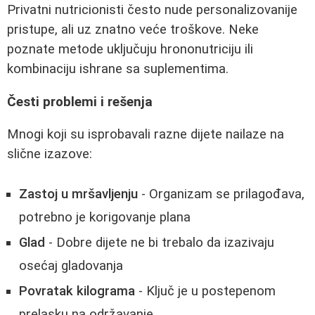
Privatni nutricionisti često nude personalizovanije
pristupe, ali uz znatno veće troškove. Neke
poznate metode uključuju hrononutriciju ili
kombinaciju ishrane sa suplementima.
Česti problemi i rešenja
Mnogi koji su isprobavali razne dijete nailaze na
slične izazove:
Zastoj u mršavljenju
- Organizam se prilagođava,
potrebno je korigovanje plana
Glad
- Dobre dijete ne bi trebalo da izazivaju
osećaj gladovanja
Povratak kilograma
- Ključ je u postepenom
prelasku na održavanje