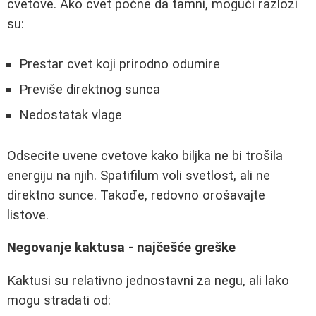
cvetove. Ako cvet počne da tamni, mogući razlozi
su:
Prestar cvet koji prirodno odumire
Previše direktnog sunca
Nedostatak vlage
Odsecite uvene cvetove kako biljka ne bi trošila
energiju na njih. Spatifilum voli svetlost, ali ne
direktno sunce. Takođe, redovno orošavajte
listove.
Negovanje kaktusa - najčešće greške
Kaktusi su relativno jednostavni za negu, ali lako
mogu stradati od: