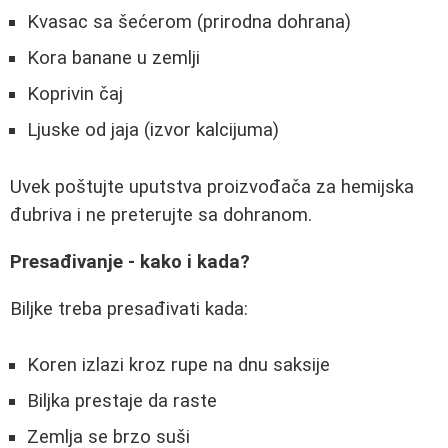
Kvasac sa šećerom (prirodna dohrana)
Kora banane u zemlji
Koprivin čaj
Ljuske od jaja (izvor kalcijuma)
Uvek poštujte uputstva proizvođača za hemijska
đubriva i ne preterujte sa dohranom.
Presađivanje - kako i kada?
Biljke treba presađivati kada:
Koren izlazi kroz rupe na dnu saksije
Biljka prestaje da raste
Zemlja se brzo suši