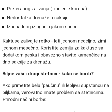
Preteranog zalivanja (trunjenje korena)
Nedostatka drenaže u saksiji
Iznenadnog izlaganja jakom suncu
Kaktuse zalivajte retko - leti jednom nedeljno, zimi
jednom mesečno. Koristite zemlju za kaktuse sa
dodatkom peska i obavezno stavite kamenčiće na
dno saksije za drenažu.
Biljne vaši i drugi štetnici - kako se boriti?
Ako primetite belu "paučinu" ili lepljivu supstancu na
biljkama, verovatno imate problem sa štetnicima.
Prirodni načini borbe: