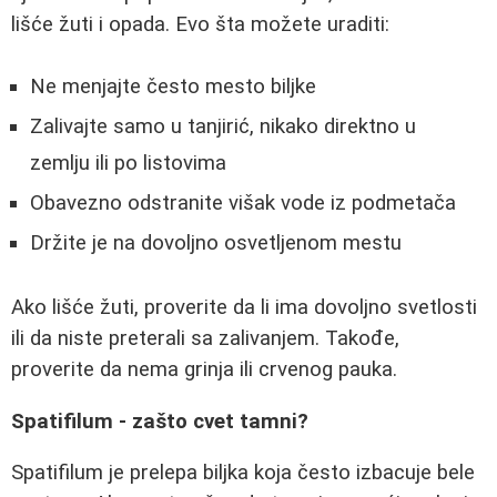
lišće žuti i opada. Evo šta možete uraditi:
Ne menjajte često mesto biljke
Zalivajte samo u tanjirić, nikako direktno u
zemlju ili po listovima
Obavezno odstranite višak vode iz podmetača
Držite je na dovoljno osvetljenom mestu
Ako lišće žuti, proverite da li ima dovoljno svetlosti
ili da niste preterali sa zalivanjem. Takođe,
proverite da nema grinja ili crvenog pauka.
Spatifilum - zašto cvet tamni?
Spatifilum je prelepa biljka koja često izbacuje bele