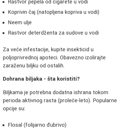
Rastvor pepela od cigarete u vodi
Koprivin čaj (natopljena kopriva u vodi)
Neem ulje
Rastvor deterdženta za sudove u vodi
Za veće infestacije, kupite insekticid u
poljoprivrednoj apoteci. Obavezno izolirajte
zaraženu biljku od ostalih.
Dohrana biljaka - šta koristiti?
Biljkama je potrebna dodatna ishrana tokom
perioda aktivnog rasta (proleće-leto). Popularne
opcije su:
Flosal (folijarno đubrivo)