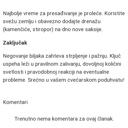
Najbolje vreme za presađivanje je proleće. Koristite
svežu zemlju i obavezno dodajte drenažu
(kamenčiće, stiropor) na dno nove saksije.
Zaključak
Negovanje biljaka zahteva strpljenje i pažnju. Ključ
uspeha leži u pravilnom zalivanju, dovoljnoj količini
svetlosti i pravodobnoj reakciji na eventualne
probleme. Srećno u vašem cvećarskom poduhvatu!
Komentari
Trenutno nema komentara za ovaj članak.