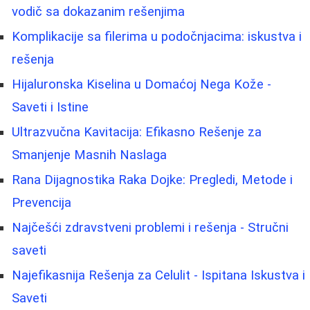
vodič sa dokazanim rešenjima
Komplikacije sa filerima u podočnjacima: iskustva i
rešenja
Hijaluronska Kiselina u Domaćoj Nega Kože -
Saveti i Istine
Ultrazvučna Kavitacija: Efikasno Rešenje za
Smanjenje Masnih Naslaga
Rana Dijagnostika Raka Dojke: Pregledi, Metode i
Prevencija
Najčešći zdravstveni problemi i rešenja - Stručni
saveti
Najefikasnija Rešenja za Celulit - Ispitana Iskustva i
Saveti