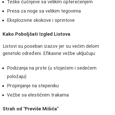
Teške čučnjeve sa velikim opterećenjem
Presa za noge sa velikim tegovima
Eksplozivne skokove i sprintove
Kako Poboljšati Izgled Listova
Listovi su poseban izazov jer su većim delom
genetski određeni. Efikasne vežbe uključuju:
Podizanja na prste (u stojećem i sedećem
položaju)
Propinjanje na stepeniku
Vežbe sa elestičnim trakama
Strah od "Previše Mišića"