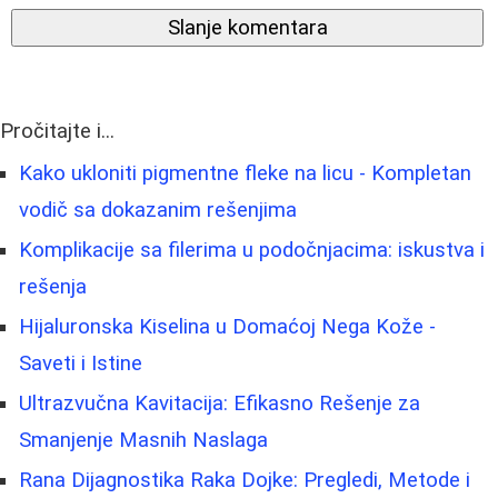
Slanje komentara
Pročitajte i...
Kako ukloniti pigmentne fleke na licu - Kompletan
vodič sa dokazanim rešenjima
Komplikacije sa filerima u podočnjacima: iskustva i
rešenja
Hijaluronska Kiselina u Domaćoj Nega Kože -
Saveti i Istine
Ultrazvučna Kavitacija: Efikasno Rešenje za
Smanjenje Masnih Naslaga
Rana Dijagnostika Raka Dojke: Pregledi, Metode i