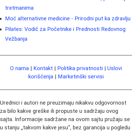
tretmanima
Moć alternativne medicine - Prirodni put ka zdravlju
Pilates: Vodič za Početnike i Prednosti Redovnog
Vežbanja
O nama
|
Kontakt
|
Politika privatnosti
|
Uslovi
korišćenja
|
Marketinški servisi
Urednici i autori ne preuzimaju nikakvu odgovornost
za bilo kakve greške ili propuste u sadržaju ovog
sajta. Informacije sadržane na ovom sajtu pružaju se
u stanju „takvom kakve jesu“, bez garancija u pogledu