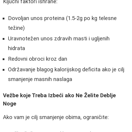
Ključni faktori ishrane:
Dovoljan unos proteina (1.5-2g po kg telesne
težine)
Uravnotežen unos zdravih masti i ugljenih
hidrata
Redovni obroci kroz dan
Održavanje blagog kalorijskog deficita ako je cilj
smanjenje masnih naslaga
Vežbe koje Treba Izbeći ako Ne Želite Deblje
Noge
Ako vam je cilj smanjenje obima, ograničite: