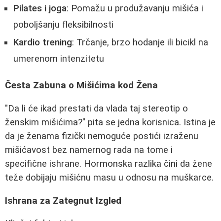
Pilates i joga
: Pomažu u produžavanju mišića i
poboljšanju fleksibilnosti
Kardio trening
: Trčanje, brzo hodanje ili bicikl na
umerenom intenzitetu
Česta Zabuna o Mišićima kod Žena
"Da li će ikad prestati da vlada taj stereotip o
ženskim mišićima?" pita se jedna korisnica. Istina je
da je ženama fizički nemoguće postići izraženu
mišićavost bez namernog rada na tome i
specifične ishrane. Hormonska razlika čini da žene
teže dobijaju mišićnu masu u odnosu na muškarce.
Ishrana za Zategnut Izgled