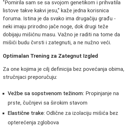
"Pomirila sam se sa svojom genetikom i prihvatila
listove takve kakvi jesu," kaže jedna korisnica
foruma. Istina je da svako ima drugačiju građu -
neki imaju prirodno jače noge, dok drugi teže
dobijaju mišićnu masu. Važno je raditi na tome da
mišići budu čvrsti i zategnuti, a ne nužno veći.
Optimalan Trening za Zategnut Izgled
Za one kojima je cilj definicija bez povećanja obima,
stručnjaci preporučuju:
Vežbe sa sopstvenom težinom
: Propinjanje na
prste, čučnjevi sa širokim stavom
Elastične trake
: Odlične za izolaciju mišića bez
opterećenja zglobova