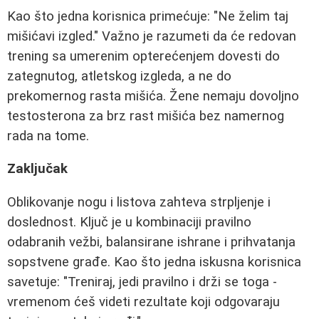
Kao što jedna korisnica primećuje: "Ne želim taj
mišićavi izgled." Važno je razumeti da će redovan
trening sa umerenim opterećenjem dovesti do
zategnutog, atletskog izgleda, a ne do
prekomernog rasta mišića. Žene nemaju dovoljno
testosterona za brz rast mišića bez namernog
rada na tome.
Zaključak
Oblikovanje nogu i listova zahteva strpljenje i
doslednost. Ključ je u kombinaciji pravilno
odabranih vežbi, balansirane ishrane i prihvatanja
sopstvene građe. Kao što jedna iskusna korisnica
savetuje: "Treniraj, jedi pravilno i drži se toga -
vremenom ćeš videti rezultate koji odgovaraju