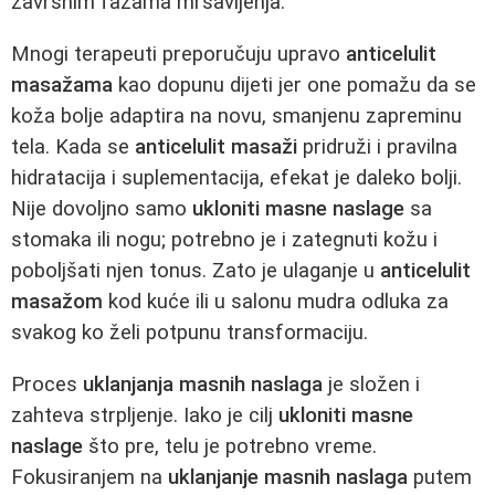
završnim fazama mršavljenja.
Mnogi terapeuti preporučuju upravo
anticelulit
masažama
kao dopunu dijeti jer one pomažu da se
koža bolje adaptira na novu, smanjenu zapreminu
tela. Kada se
anticelulit masaži
pridruži i pravilna
hidratacija i suplementacija, efekat je daleko bolji.
Nije dovoljno samo
ukloniti masne naslage
sa
stomaka ili nogu; potrebno je i zategnuti kožu i
poboljšati njen tonus. Zato je ulaganje u
anticelulit
masažom
kod kuće ili u salonu mudra odluka za
svakog ko želi potpunu transformaciju.
Proces
uklanjanja masnih naslaga
je složen i
zahteva strpljenje. Iako je cilj
ukloniti masne
naslage
što pre, telu je potrebno vreme.
Fokusiranjem na
uklanjanje masnih naslaga
putem