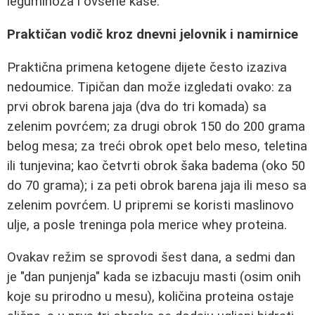
leguminoza i ovsene kaše.
Praktičan vodič kroz dnevni jelovnik i namirnice
Praktična primena ketogene dijete često izaziva
nedoumice. Tipičan dan može izgledati ovako: za
prvi obrok barena jaja (dva do tri komada) sa
zelenim povrćem; za drugi obrok 150 do 200 grama
belog mesa; za treći obrok opet belo meso, teletina
ili tunjevina; kao četvrti obrok šaka badema (oko 50
do 70 grama); i za peti obrok barena jaja ili meso sa
zelenim povrćem. U pripremi se koristi maslinovo
ulje, a posle treninga pola merice whey proteina.
Ovakav režim se sprovodi šest dana, a sedmi dan
je "dan punjenja" kada se izbacuju masti (osim onih
koje su prirodno u mesu), količina proteina ostaje