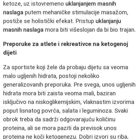
ketoze, uz istovremeno
uklanjanjem masnih
naslaga
putem mehaničke stimulacije masažom,
postiže se holistički efekat. Pristup
uklanjanju
masnih naslaga
mora biti višeslojan da bi bio trajan.
Preporuke za atlete i rekreativce na ketogenoj
dijeti
Za sportiste koji žele da probaju dijetu sa veoma
malo ugljenih hidrata, postoji nekoliko
generalizovanih preporuka. Pre svega, unos ugljenih
hidrata mora biti zaista veoma mali, baziran
isključivo na niskoglikemijskim, vlaknastim izvorima
poput lisnatog povrća, salata i leguminoza. Svaki
obrok treba da sadrži odgovarajuću količinu
proteina, ali se mora paziti da previsok unos
proteina ne koči ketogenezu. Dobri izvori su riba,