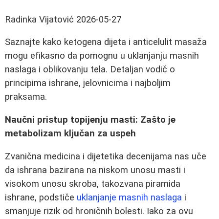
Radinka Vijatović
2026-05-27
Saznajte kako ketogena dijeta i anticelulit masaža
mogu efikasno da pomognu u uklanjanju masnih
naslaga i oblikovanju tela. Detaljan vodič o
principima ishrane, jelovnicima i najboljim
praksama.
Naučni pristup topijenju masti: Zašto je
metabolizam ključan za uspeh
Zvanična medicina i dijetetika decenijama nas uče
da ishrana bazirana na niskom unosu masti i
visokom unosu skroba, takozvana piramida
ishrane, podstiče
uklanjanje masnih naslaga
i
smanjuje rizik od hroničnih bolesti. Iako za ovu