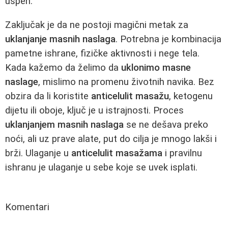
uspeh.
Zaključak je da ne postoji magični metak za
uklanjanje masnih naslaga
. Potrebna je kombinacija
pametne ishrane, fizičke aktivnosti i nege tela.
Kada kažemo da želimo da
uklonimo masne
naslage
, mislimo na promenu životnih navika. Bez
obzira da li koristite
anticelulit masažu
, ketogenu
dijetu ili oboje, ključ je u istrajnosti. Proces
uklanjanjem masnih naslaga
se ne dešava preko
noći, ali uz prave alate, put do cilja je mnogo lakši i
brži. Ulaganje u
anticelulit masažama
i pravilnu
ishranu je ulaganje u sebe koje se uvek isplati.
Komentari