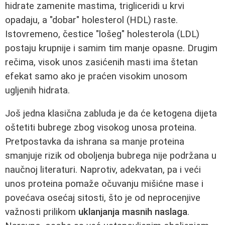
hidrate zamenite mastima, trigliceridi u krvi
opadaju, a "dobar" holesterol (HDL) raste.
Istovremeno, čestice "lošeg" holesterola (LDL)
postaju krupnije i samim tim manje opasne. Drugim
rečima, visok unos zasićenih masti ima štetan
efekat samo ako je praćen visokim unosom
ugljenih hidrata.
Još jedna klasična zabluda je da će ketogena dijeta
oštetiti bubrege zbog visokog unosa proteina.
Pretpostavka da ishrana sa manje proteina
smanjuje rizik od oboljenja bubrega nije podržana u
naučnoj literaturi. Naprotiv, adekvatan, pa i veći
unos proteina pomaže očuvanju mišićne mase i
povećava osećaj sitosti, što je od neprocenjive
važnosti prilikom
uklanjanja masnih naslaga
.