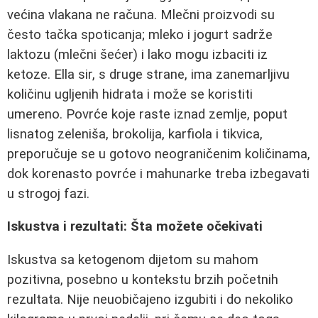
većina vlakana ne računa. Mlečni proizvodi su
često tačka spoticanja; mleko i jogurt sadrže
laktozu (mlečni šećer) i lako mogu izbaciti iz
ketoze. Ella sir, s druge strane, ima zanemarljivu
količinu ugljenih hidrata i može se koristiti
umereno. Povrće koje raste iznad zemlje, poput
lisnatog zeleniša, brokolija, karfiola i tikvica,
preporučuje se u gotovo neograničenim količinama,
dok korenasto povrće i mahunarke treba izbegavati
u strogoj fazi.
Iskustva i rezultati: Šta možete očekivati
Iskustva sa ketogenom dijetom su mahom
pozitivna, posebno u kontekstu brzih početnih
rezultata. Nije neuobičajeno izgubiti i do nekoliko