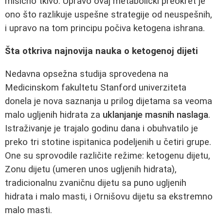
mišićno tkivo. Upravo ovaj metabolički preokret je
ono što razlikuje uspešne strategije od neuspešnih,
i upravo na tom principu počiva ketogena ishrana.
Šta otkriva najnovija nauka o ketogenoj dijeti
Nedavna opsežna studija sprovedena na
Medicinskom fakultetu Stanford univerziteta
donela je nova saznanja u prilog dijetama sa veoma
malo ugljenih hidrata za
uklanjanje masnih naslaga
.
Istraživanje je trajalo godinu dana i obuhvatilo je
preko tri stotine ispitanica podeljenih u četiri grupe.
One su sprovodile različite režime: ketogenu dijetu,
Zonu dijetu (umeren unos ugljenih hidrata),
tradicionalnu zvaničnu dijetu sa puno ugljenih
hidrata i malo masti, i Ornišovu dijetu sa ekstremno
malo masti.