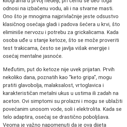
kilograma u prvoj nedelji, pri čemu se deo toga
odnosi na izbačenu vodu, ali i na stvarne masti.
Ono što je mnogima najprivlačnije jeste odsustvo
klasičnog osećaja gladi i padova šećera u krvi, što
eliminiše nervozu i potrebu za grickalicama. Kada
osoba uđe u stanje ketoze, što se može proveriti
test trakicama, često se javlja višak energije i
osećaj mentalne jasnoće.
Međutim, put do ketoze nije uvek prijatan. Prvih
nekoliko dana, poznatih kao "keto gripa", mogu
pratiti glavobolja, malaksalost, vrtoglavica i
karakterističan metalni ukus u ustima ili zadah na
aceton. Ovi simptomi su prolazni i mogu se ublažiti
povećanim unosom vode, soli i elektrolita. Kada se
telo adaptira, osećaj se drastično poboljšava.
Veoma je važno napomenuti da je ova dijeta