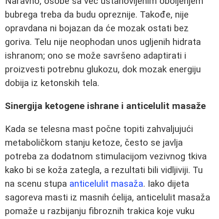
Naravno, osobe sa već ustanovljenim oboljenjem
bubrega treba da budu opreznije. Takođe, nije
opravdana ni bojazan da će mozak ostati bez
goriva. Telu nije neophodan unos ugljenih hidrata
ishranom; ono se može savršeno adaptirati i
proizvesti potrebnu glukozu, dok mozak energiju
dobija iz ketonskih tela.
Sinergija ketogene ishrane i anticelulit masaže
Kada se telesna mast počne topiti zahvaljujući
metaboličkom stanju ketoze, često se javlja
potreba za dodatnom stimulacijom vezivnog tkiva
kako bi se koža zategla, a rezultati bili vidljiviji. Tu
na scenu stupa
anticelulit masaža
. Iako dijeta
sagoreva masti iz masnih ćelija, anticelulit masaža
pomaže u razbijanju fibroznih trakica koje vuku