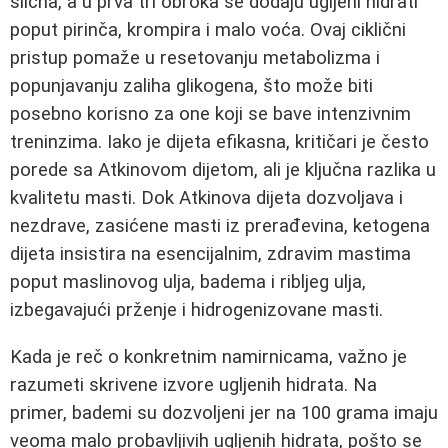
slična, a u prva tri obroka se dodaju ugljeni hidrati
poput pirinča, krompira i malo voća. Ovaj ciklični
pristup pomaže u resetovanju metabolizma i
popunjavanju zaliha glikogena, što može biti
posebno korisno za one koji se bave intenzivnim
treninzima. Iako je dijeta efikasna, kritičari je često
porede sa Atkinovom dijetom, ali je ključna razlika u
kvalitetu masti. Dok Atkinova dijeta dozvoljava i
nezdrave, zasićene masti iz prerađevina, ketogena
dijeta insistira na esencijalnim, zdravim mastima
poput maslinovog ulja, badema i ribljeg ulja,
izbegavajući prženje i hidrogenizovane masti.
Kada je reč o konkretnim namirnicama, važno je
razumeti skrivene izvore ugljenih hidrata. Na
primer, bademi su dozvoljeni jer na 100 grama imaju
veoma malo probavljivih ugljenih hidrata, pošto se