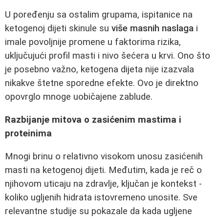
U poređenju sa ostalim grupama, ispitanice na
ketogenoj dijeti skinule su
više masnih naslaga
i
imale povoljnije promene u faktorima rizika,
uključujući profil masti i nivo šećera u krvi. Ono što
je posebno važno, ketogena dijeta nije izazvala
nikakve štetne sporedne efekte. Ovo je direktno
opovrglo mnoge uobičajene zablude.
Razbijanje mitova o zasićenim mastima i
proteinima
Mnogi brinu o relativno visokom unosu zasićenih
masti na ketogenoj dijeti. Međutim, kada je reč o
njihovom uticaju na zdravlje, ključan je kontekst -
koliko ugljenih hidrata istovremeno unosite. Sve
relevantne studije su pokazale da kada ugljene