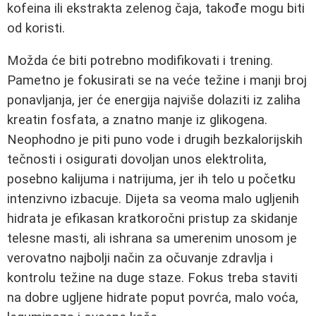
kofeina ili ekstrakta zelenog čaja, takođe mogu biti
od koristi.
Možda će biti potrebno modifikovati i trening.
Pametno je fokusirati se na veće težine i manji broj
ponavljanja, jer će energija najviše dolaziti iz zaliha
kreatin fosfata, a znatno manje iz glikogena.
Neophodno je piti puno vode i drugih bezkalorijskih
tečnosti i osigurati dovoljan unos elektrolita,
posebno kalijuma i natrijuma, jer ih telo u početku
intenzivno izbacuje. Dijeta sa veoma malo ugljenih
hidrata je efikasan kratkoročni pristup za skidanje
telesne masti, ali ishrana sa umerenim unosom je
verovatno najbolji način za očuvanje zdravlja i
kontrolu težine na duge staze. Fokus treba staviti
na dobre ugljene hidrate poput povrća, malo voća,