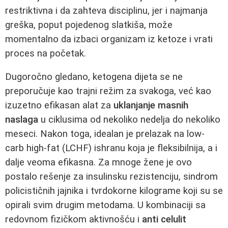
restriktivna i da zahteva disciplinu, jer i najmanja
greška, poput pojedenog slatkiša, može
momentalno da izbaci organizam iz ketoze i vrati
proces na početak.
Dugoročno gledano, ketogena dijeta se ne
preporučuje kao trajni režim za svakoga, već kao
izuzetno efikasan alat za
uklanjanje masnih
naslaga
u ciklusima od nekoliko nedelja do nekoliko
meseci. Nakon toga, idealan je prelazak na low-
carb high-fat (LCHF) ishranu koja je fleksibilnija, a i
dalje veoma efikasna. Za mnoge žene je ovo
postalo rešenje za insulinsku rezistenciju, sindrom
policističnih jajnika i tvrdokorne kilograme koji su se
opirali svim drugim metodama. U kombinaciji sa
redovnom fizičkom aktivnošću i
anti celulit