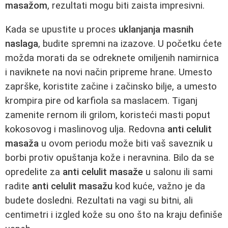
masažom
, rezultati mogu biti zaista impresivni.
Kada se upustite u proces
uklanjanja masnih
naslaga
, budite spremni na izazove. U početku ćete
možda morati da se odreknete omiljenih namirnica
i naviknete na novi način pripreme hrane. Umesto
zaprške, koristite začine i začinsko bilje, a umesto
krompira pire od karfiola sa maslacem. Tiganj
zamenite rernom ili grilom, koristeći masti poput
kokosovog i maslinovog ulja. Redovna
anti celulit
masaža
u ovom periodu može biti vaš saveznik u
borbi protiv opuštanja kože i neravnina. Bilo da se
opredelite za
anti celulit masaže
u salonu ili sami
radite
anti celulit masažu
kod kuće, važno je da
budete dosledni. Rezultati na vagi su bitni, ali
centimetri i izgled kože su ono što na kraju definiše