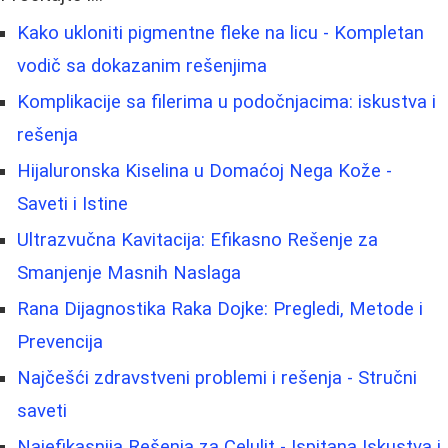
Kako ukloniti pigmentne fleke na licu - Kompletan
vodič sa dokazanim rešenjima
Komplikacije sa filerima u podočnjacima: iskustva i
rešenja
Hijaluronska Kiselina u Domaćoj Nega Kože -
Saveti i Istine
Ultrazvučna Kavitacija: Efikasno Rešenje za
Smanjenje Masnih Naslaga
Rana Dijagnostika Raka Dojke: Pregledi, Metode i
Prevencija
Najčešći zdravstveni problemi i rešenja - Stručni
saveti
Najefikasnija Rešenja za Celulit - Ispitana Iskustva i