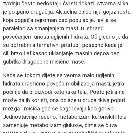
tvrdnju često nedostaju čvrsti dokazi, stvarna slika
je potpuno drugačija. Aktuelna epidemija gojaznosti,
koja pogađa ogroman deo populacije, javlja se
paralelno sa smanjenjem masti u ishrani i
povećanjem unosa ugljenih hidrata. Očigledno je da
su potrebni alternativni pristupi, posebno kada je
cilj brzo i efikasno uklanjanje masnih depoa bez
gubitka dragocene mišićne mase.
Kada se tokom dijete sa veoma malo ugljenih
hidrata drastično poveća mobilizacija masti, jetra
počinje da proizvodi ketonska tela. Pošto jetra ne
može da ih koristi, ona odlaze u druga tkiva poput
mozga i mišića gde se sagorevaju kao gorivo.
Jednostavnije rečeno, metabolizam ketonskih tela
zamenjuje metabolizam glukoze, čime se čuva