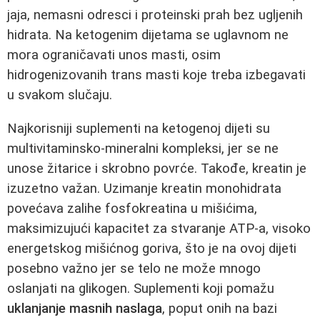
jaja, nemasni odresci i proteinski prah bez ugljenih
hidrata. Na ketogenim dijetama se uglavnom ne
mora ograničavati unos masti, osim
hidrogenizovanih trans masti koje treba izbegavati
u svakom slučaju.
Najkorisniji suplementi na ketogenoj dijeti su
multivitaminsko-mineralni kompleksi, jer se ne
unose žitarice i skrobno povrće. Takođe, kreatin je
izuzetno važan. Uzimanje kreatin monohidrata
povećava zalihe fosfokreatina u mišićima,
maksimizujući kapacitet za stvaranje ATP-a, visoko
energetskog mišićnog goriva, što je na ovoj dijeti
posebno važno jer se telo ne može mnogo
oslanjati na glikogen. Suplementi koji pomažu
uklanjanje masnih naslaga
, poput onih na bazi