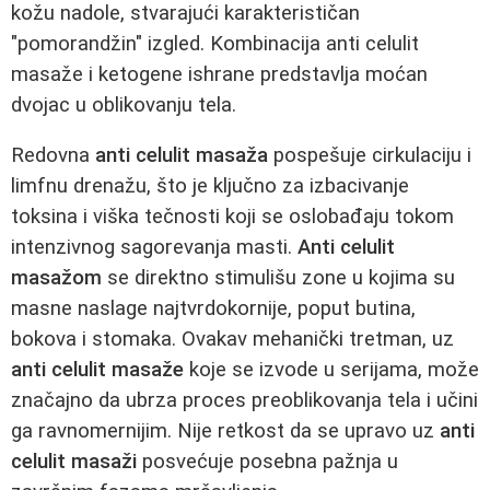
kožu nadole, stvarajući karakterističan
"pomorandžin" izgled. Kombinacija anti celulit
masaže i ketogene ishrane predstavlja moćan
dvojac u oblikovanju tela.
Redovna
anti celulit masaža
pospešuje cirkulaciju i
limfnu drenažu, što je ključno za izbacivanje
toksina i viška tečnosti koji se oslobađaju tokom
intenzivnog sagorevanja masti.
Anti celulit
masažom
se direktno stimulišu zone u kojima su
masne naslage najtvrdokornije, poput butina,
bokova i stomaka. Ovakav mehanički tretman, uz
anti celulit masaže
koje se izvode u serijama, može
značajno da ubrza proces preoblikovanja tela i učini
ga ravnomernijim. Nije retkost da se upravo uz
anti
celulit masaži
posvećuje posebna pažnja u