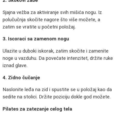
2. Skokovi žabe
Sjajna vežba za aktiviranje svih mišića nogu. Iz
polučučnja skočite nagore što više možete, a
zatim se vratite u početni položaj.
3. Iscoraci sa zamenom nogu
Ulazite u duboki iskorak, zatim skočite i zamenite
noge u vazduhu. Da povećate intenzitet, držite ruke
iznad glave.
4. Zidno čučanje
Naslonite leđa na zid i spustite se u položaj kao da
sedite na stolici. Držite poziciju dokle god možete.
Pilates za zatezanje celog tela