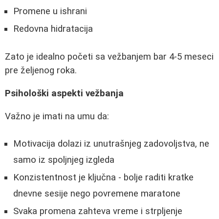
Promene u ishrani
Redovna hidratacija
Zato je idealno početi sa vežbanjem bar 4-5 meseci
pre željenog roka.
Psihološki aspekti vežbanja
Važno je imati na umu da:
Motivacija dolazi iz unutrašnjeg zadovoljstva, ne
samo iz spoljnjeg izgleda
Konzistentnost je ključna - bolje raditi kratke
dnevne sesije nego povremene maratone
Svaka promena zahteva vreme i strpljenje