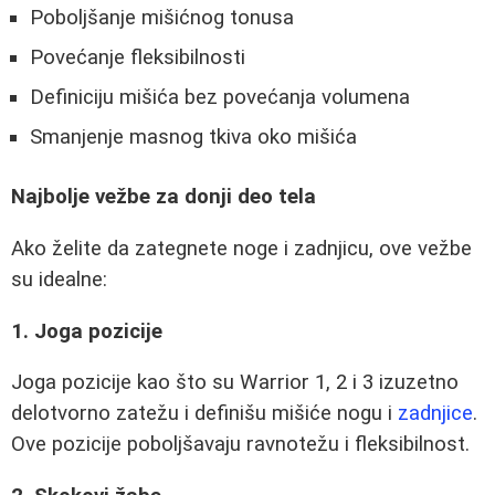
Poboljšanje mišićnog tonusa
Povećanje fleksibilnosti
Definiciju mišića bez povećanja volumena
Smanjenje masnog tkiva oko mišića
Najbolje vežbe za donji deo tela
Ako želite da zategnete noge i zadnjicu, ove vežbe
su idealne:
1. Joga pozicije
Joga pozicije kao što su Warrior 1, 2 i 3 izuzetno
delotvorno zatežu i definišu mišiće nogu i
zadnjice
.
Ove pozicije poboljšavaju ravnotežu i fleksibilnost.