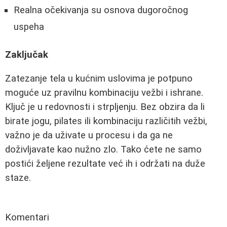
Realna očekivanja su osnova dugoročnog
uspeha
Zaključak
Zatezanje tela u kućnim uslovima je potpuno
moguće uz pravilnu kombinaciju vežbi i ishrane.
Ključ je u redovnosti i strpljenju. Bez obzira da li
birate jogu, pilates ili kombinaciju različitih vežbi,
važno je da uživate u procesu i da ga ne
doživljavate kao nužno zlo. Tako ćete ne samo
postići željene rezultate već ih i održati na duže
staze.
Komentari