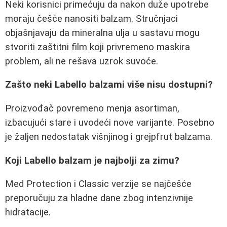
Neki korisnici primećuju da nakon duže upotrebe
moraju češće nanositi balzam. Stručnjaci
objašnjavaju da mineralna ulja u sastavu mogu
stvoriti zaštitni film koji privremeno maskira
problem, ali ne rešava uzrok suvoće.
Zašto neki Labello balzami više nisu dostupni?
Proizvođač povremeno menja asortiman,
izbacujući stare i uvodeći nove varijante. Posebno
je žaljen nedostatak višnjinog i grejpfrut balzama.
Koji Labello balzam je najbolji za zimu?
Med Protection i Classic verzije se najčešće
preporučuju za hladne dane zbog intenzivnije
hidratacije.