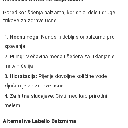
Pored korišćenja balzama, korisnici dele i druge
trikove za zdrave usne:
Noćna nega:
Nanositi deblji sloj balzama pre
spavanja
Piling:
Mešavina meda i šećera za uklanjanje
mrtvih ćelija
Hidratacija:
Pijenje dovoljne količine vode
ključno je za zdrave usne
Za hitne slučajeve:
Čisti med kao prirodni
melem
Alternative Labello Balzmima