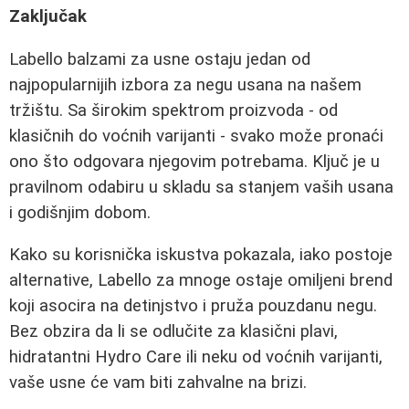
Zaključak
Labello balzami za usne ostaju jedan od
najpopularnijih izbora za negu usana na našem
tržištu. Sa širokim spektrom proizvoda - od
klasičnih do voćnih varijanti - svako može pronaći
ono što odgovara njegovim potrebama. Ključ je u
pravilnom odabiru u skladu sa stanjem vaših usana
i godišnjim dobom.
Kako su korisnička iskustva pokazala, iako postoje
alternative, Labello za mnoge ostaje omiljeni brend
koji asocira na detinjstvo i pruža pouzdanu negu.
Bez obzira da li se odlučite za klasični plavi,
hidratantni Hydro Care ili neku od voćnih varijanti,
vaše usne će vam biti zahvalne na brizi.