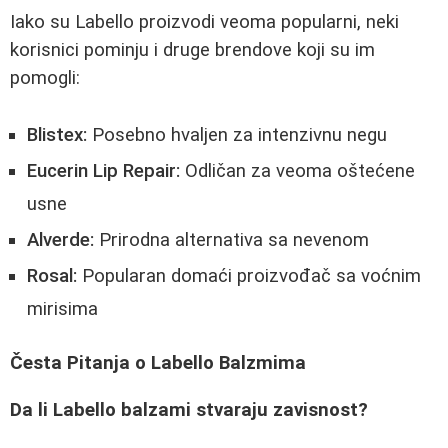
Iako su Labello proizvodi veoma popularni, neki
korisnici pominju i druge brendove koji su im
pomogli:
Blistex:
Posebno hvaljen za intenzivnu negu
Eucerin Lip Repair:
Odličan za veoma oštećene
usne
Alverde:
Prirodna alternativa sa nevenom
Rosal:
Popularan domaći proizvođač sa voćnim
mirisima
Česta Pitanja o Labello Balzmima
Da li Labello balzami stvaraju zavisnost?