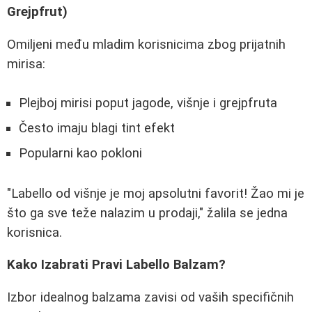
Grejpfrut)
Omiljeni među mladim korisnicima zbog prijatnih
mirisa:
Plejboj mirisi poput jagode, višnje i grejpfruta
Često imaju blagi tint efekt
Popularni kao pokloni
"Labello od višnje je moj apsolutni favorit! Žao mi je
što ga sve teže nalazim u prodaji," žalila se jedna
korisnica.
Kako Izabrati Pravi Labello Balzam?
Izbor idealnog balzama zavisi od vaših specifičnih