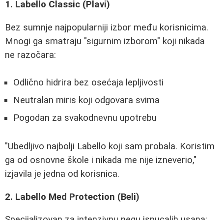
1. Labello Classic (Plavi)
Bez sumnje najpopularniji izbor među korisnicima.
Mnogi ga smatraju "sigurnim izborom" koji nikada
ne razočara:
Odlično hidrira bez osećaja lepljivosti
Neutralan miris koji odgovara svima
Pogodan za svakodnevnu upotrebu
"Ubedljivo najbolji Labello koji sam probala. Koristim
ga od osnovne škole i nikada me nije izneverio,"
izjavila je jedna od korisnica.
2. Labello Med Protection (Beli)
Specijalizovan za intenzivnu negu ispucalih usana: