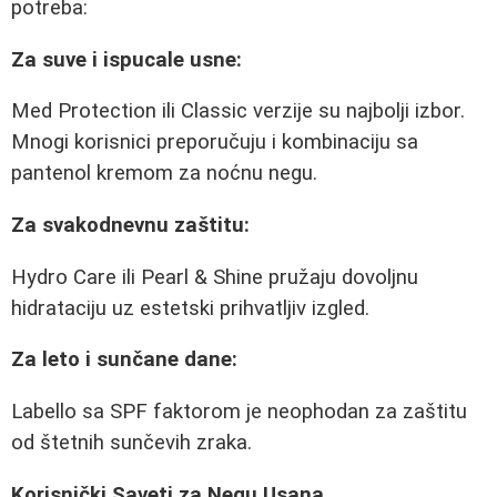
potreba:
Za suve i ispucale usne:
Med Protection ili Classic verzije su najbolji izbor.
Mnogi korisnici preporučuju i kombinaciju sa
pantenol kremom za noćnu negu.
Za svakodnevnu zaštitu:
Hydro Care ili Pearl & Shine pružaju dovoljnu
hidrataciju uz estetski prihvatljiv izgled.
Za leto i sunčane dane:
Labello sa SPF faktorom je neophodan za zaštitu
od štetnih sunčevih zraka.
Korisnički Saveti za Negu Usana