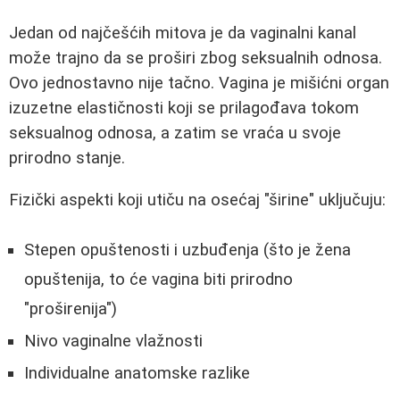
Jedan od najčešćih mitova je da vaginalni kanal
može trajno da se proširi zbog seksualnih odnosa.
Ovo jednostavno nije tačno. Vagina je mišićni organ
izuzetne elastičnosti koji se prilagođava tokom
seksualnog odnosa, a zatim se vraća u svoje
prirodno stanje.
Fizički aspekti koji utiču na osećaj "širine" uključuju:
Stepen opuštenosti i uzbuđenja (što je žena
opuštenija, to će vagina biti prirodno
"proširenija")
Nivo vaginalne vlažnosti
Individualne anatomske razlike