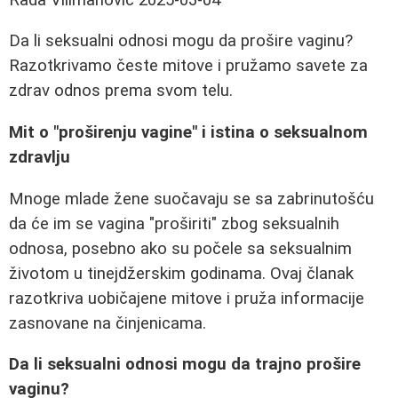
Da li seksualni odnosi mogu da prošire vaginu?
Razotkrivamo česte mitove i pružamo savete za
zdrav odnos prema svom telu.
Mit o "proširenju vagine" i istina o seksualnom
zdravlju
Mnoge mlade žene suočavaju se sa zabrinutošću
da će im se vagina "proširiti" zbog seksualnih
odnosa, posebno ako su počele sa seksualnim
životom u tinejdžerskim godinama. Ovaj članak
razotkriva uobičajene mitove i pruža informacije
zasnovane na činjenicama.
Da li seksualni odnosi mogu da trajno prošire
vaginu?