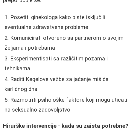
preporučuje se:
Posetiti ginekologa kako biste isključili
eventualne zdravstvene probleme
Komunicirati otvoreno sa partnerom o svojim
željama i potrebama
Eksperimentisati sa različitim pozama i
tehnikama
Raditi Kegelove vežbe za jačanje mišića
karličnog dna
Razmotriti psihološke faktore koji mogu uticati
na seksualno zadovoljstvo
Hirurške intervencije - kada su zaista potrebne?