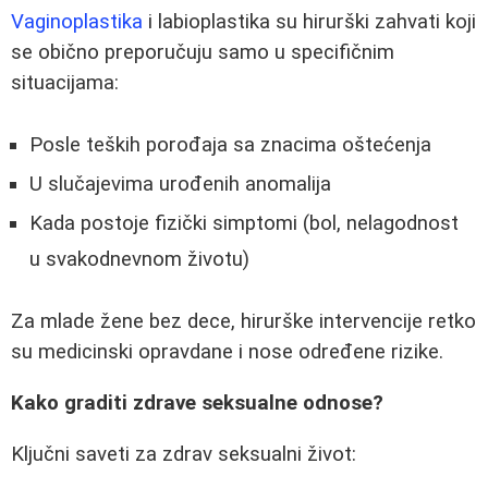
Vaginoplastika
i labioplastika su hirurški zahvati koji
se obično preporučuju samo u specifičnim
situacijama:
Posle teških porođaja sa znacima oštećenja
U slučajevima urođenih anomalija
Kada postoje fizički simptomi (bol, nelagodnost
u svakodnevnom životu)
Za mlade žene bez dece, hirurške intervencije retko
su medicinski opravdane i nose određene rizike.
Kako graditi zdrave seksualne odnose?
Ključni saveti za zdrav seksualni život: