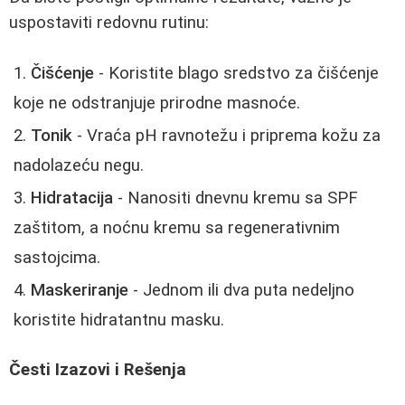
uspostaviti redovnu rutinu:
Čišćenje
- Koristite blago sredstvo za čišćenje
koje ne odstranjuje prirodne masnoće.
Tonik
- Vraća pH ravnotežu i priprema kožu za
nadolazeću negu.
Hidratacija
- Nanositi dnevnu kremu sa SPF
zaštitom, a noćnu kremu sa regenerativnim
sastojcima.
Maskeriranje
- Jednom ili dva puta nedeljno
koristite hidratantnu masku.
Česti Izazovi i Rešenja