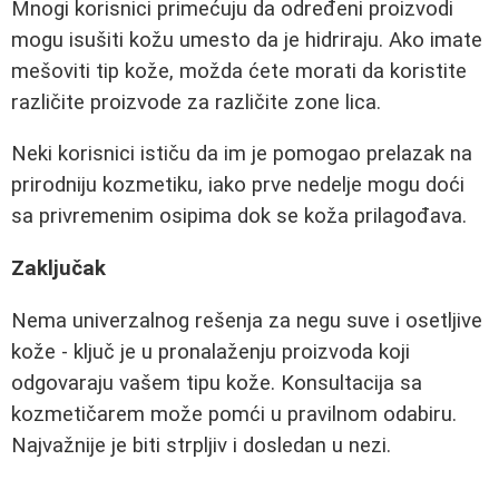
Mnogi korisnici primećuju da određeni proizvodi
mogu isušiti kožu umesto da je hidriraju. Ako imate
mešoviti tip kože, možda ćete morati da koristite
različite proizvode za različite zone lica.
Neki korisnici ističu da im je pomogao prelazak na
prirodniju kozmetiku, iako prve nedelje mogu doći
sa privremenim osipima dok se koža prilagođava.
Zaključak
Nema univerzalnog rešenja za negu suve i osetljive
kože - ključ je u pronalaženju proizvoda koji
odgovaraju vašem tipu kože. Konsultacija sa
kozmetičarem može pomći u pravilnom odabiru.
Najvažnije je biti strpljiv i dosledan u nezi.