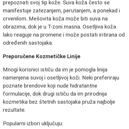
prepoznati svoj tip kože. Suva koža često se
manifestuje zatezanjem, perutanjem, a ponekad i
crvenilom. Mešovita koža može biti suva na
obrazima, dok je u T-zoni masna. Osetljiva koža
lako reaguje na promene i može postati iritirana od
određenih sastojaka.
Preporučene Kozmetičke Linije
Mnogi korisnici ističu da im je pomogla linija
namenjena suvoj i osetljivoj koži. Neki preferiraju
poznate brendove koji nude hidratantne
formulacije, dok drugi ističu da im prirodnija
kozmetika bez štetnih sastojaka pruža najbolje
rezultate.
Popularni izbori uključuju: