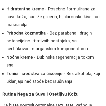
Hidratantne kreme
- Posebno formulirane za
suvu kožu, sadrže glicerin, hijaluronsku kiselinu i
masna ulja.
Prirodna kozmetika
- Bez parabena i drugih
potencijalno iritativnih sastojaka, sa
sertifikovanim organskim komponentama.
Noćne kreme
- Dubinska regeneracija tokom
sna.
Tonici i sredstva za čišćenje
- Bez alkohola, koji
uklanjaju nečistoće bez isušivanja.
Rutina Nega za Suvu i Osetljivu Kožu
Da biste postigli optimalne rezultate, važno je