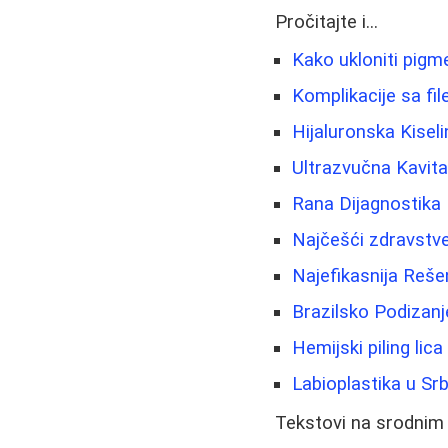
Pročitajte i...
Kako ukloniti pigm
Komplikacije sa fi
Hijaluronska Kisel
Ultrazvučna Kavit
Rana Dijagnostika 
Najčešći zdravstven
Najefikasnija Rešen
Brazilsko Podizanje
Hemijski piling lic
Labioplastika u Srbi
Tekstovi na srodnim