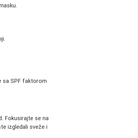
 masku.
ji.
me sa SPF faktorom
. Fokusirajte se na
te izgledali sveže i