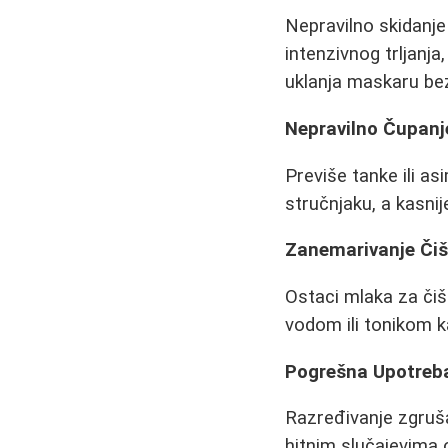
Nepravilno skidanje
intenzivnog trljanja
uklanja maskaru bez 
Nepravilno Čupanj
Previše tanke ili as
stručnjaku, a kasnij
Zanemarivanje Čiš
Ostaci mlaka za čiš
vodom ili tonikom k
Pogrešna Upotreb
Razređivanje zgruša
hitnim slučajevima 