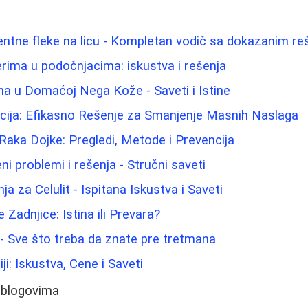
entne fleke na licu - Kompletan vodič sa dokazanim re
lerima u podočnjacima: iskustva i rešenja
ina u Domaćoj Nega Kože - Saveti i Istine
acija: Efikasno Rešenje za Smanjenje Masnih Naslaga
Raka Dojke: Pregledi, Metode i Prevencija
i problemi i rešenja - Stručni saveti
ja za Celulit - Ispitana Iskustva i Saveti
 Zadnjice: Istina ili Prevara?
a - Sve što treba da znate pre tretmana
ji: Iskustva, Cene i Saveti
 blogovima