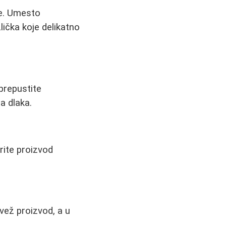
že. Umesto
zlička koje delikatno
 prepustite
a dlaka.
rite proizvod
vež proizvod, a u