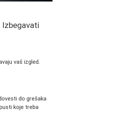
 Izbegavati
vaju vaš izgled.
dovesti do grešaka
pusti koje treba