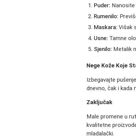
Puder:
Nanosite 
Rumenilo:
Previše
Maskara:
Višak s
Usne:
Tamne olovk
Sjenilo:
Metalik n
Nege Kože Koje St
Izbegavajte pušenj
dnevno, čak i kada 
Zaključak
Male promene u ruti
kvalitetne proizvode
mladalački.