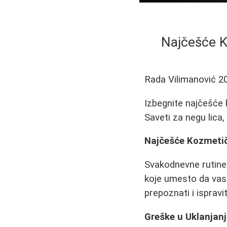
Najčešće K
Rada Vilimanović
2
Izbegnite najčešće 
Saveti za negu lica, 
Najčešće Kozmetič
Svakodnevne rutine
koje umesto da vas 
prepoznati i ispravit
Greške u Uklanjan