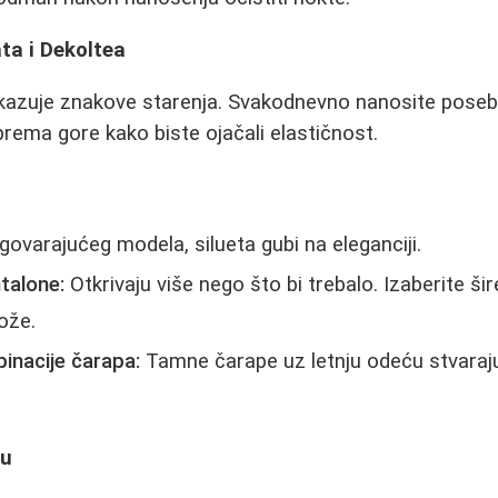
ta i Dekoltea
kazuje znakove starenja. Svakodnevno nanosite pose
ema gore kako biste ojačali elastičnost.
ovarajućeg modela, silueta gubi na eleganciji.
talone:
Otkrivaju više nego što bi trebalo. Izaberite šir
ože.
inacije čarapa:
Tamne čarape uz letnju odeću stvaraj
ju