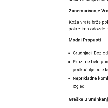
Zanemarivanje Vra
Koža vrata brže po
pokretima odozdo pr
Modni Propusti
Grudnjaci:
Bez odg
Prozirne bele pan
podkošulje boje k
Neprikladne komb
izgled.
Greške u Šminkan