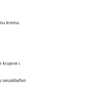
bnu kremu
e krojeve i
u neusklađen