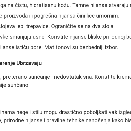
ga na čistu, hidratisanu kožu. Tamne nijanse stvaraju
 proizvoda ili pogrešna nijansa čini lice umornim.
lojeva lepi trepavice. Ograničite se na dva sloja.
e smanjuju usne. Koristite nijanse bliske prirodnoj bo
ijanse ističu bore. Mat tonovi su bezbedniji izbor.
arenje Ubrzavaju
e, preterano sunčanje i nedostatak sna. Koristite kre
nije sunčano.
nama nege i stilu mogu drastično poboljšati vaš izgled
, prirodne nijanse i pravilne tehnike nanošenja kako bis