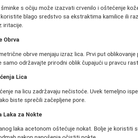
 šminke s očiju može izazvati crvenilo i oštećenje ko
, koristite blago sredstvo sa ekstraktima kamilice ili ra
iritacije.
e Obrva
imetrične obrve menjaju izraz lica. Prvi put oblikovanje
e samo održavajte prirodni oblik čupajući u pravcu rast
ćenja Lica
ćenje na licu zadržavaju nečistoće. Uvek temeljno ispe
ako biste sprečili začepljene pore.
a Laka za Nokte
nog laka acetonom oštećuje nokat. Bolje je koristiti s
odmah nakon nanošenja očistiti nokte.