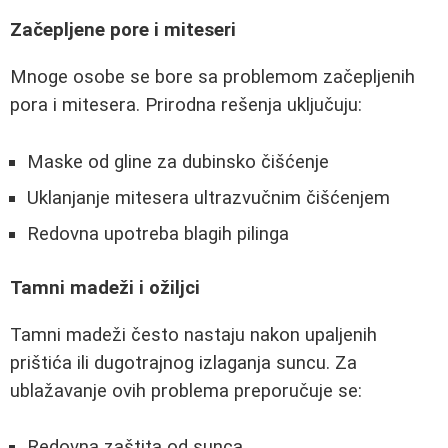
Začepljene pore i miteseri
Mnoge osobe se bore sa problemom začepljenih
pora i mitesera. Prirodna rešenja uključuju:
Maske od gline za dubinsko čišćenje
Uklanjanje mitesera ultrazvučnim čišćenjem
Redovna upotreba blagih pilinga
Tamni madeži i ožiljci
Tamni madeži često nastaju nakon upaljenih
prištića ili dugotrajnog izlaganja suncu. Za
ublažavanje ovih problema preporučuje se:
Redovna zaštita od sunca