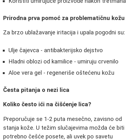
Koristiti umirujuće proizvode nakon tretmana
Prirodna prva pomoć za problematičnu kožu
Za brzo ublažavanje iritacija i upala pogodni su:
Ulje čajevca - antibakterijsko dejstvo
Hladni oblozi od kamilice - umiruju crvenilo
Aloe vera gel - regeneriše oštećenu kožu
Česta pitanja o nezi lica
Koliko često ići na čišćenje lica?
Preporučuje se 1-2 puta mesečno, zavisno od
stanja kože. U težim slučajevima možda će biti
potrebno češće posete, ali uvek po savetu