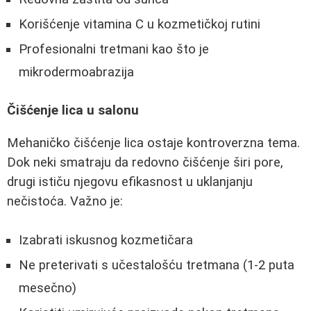
Korišćenje vitamina C u kozmetičkoj rutini
Profesionalni tretmani kao što je
mikrodermoabrazija
Čišćenje lica u salonu
Mehaničko čišćenje lica ostaje kontroverzna tema.
Dok neki smatraju da redovno čišćenje širi pore,
drugi ističu njegovu efikasnost u uklanjanju
nečistoća. Važno je:
Izabrati iskusnog kozmetičara
Ne preterivati s učestalošću tretmana (1-2 puta
mesečno)