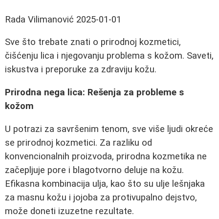
Rada Vilimanović
2025-01-01
Sve što trebate znati o prirodnoj kozmetici,
čišćenju lica i njegovanju problema s kožom. Saveti,
iskustva i preporuke za zdraviju kožu.
Prirodna nega lica: Rešenja za probleme s
kožom
U potrazi za savršenim tenom, sve više ljudi okreće
se prirodnoj kozmetici. Za razliku od
konvencionalnih proizvoda, prirodna kozmetika ne
začepljuje pore i blagotvorno deluje na kožu.
Efikasna kombinacija ulja, kao što su ulje lešnjaka
za masnu kožu i jojoba za protivupalno dejstvo,
može doneti izuzetne rezultate.