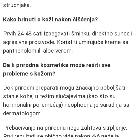
stručnjaka.
Kako brinuti o koži nakon čišćenja?
Prvih 24-48 sati izbegavati šminku, direktno sunce i
agresivne proizvode. Koristiti umirujuće kreme sa
panthenolom ili aloe verom.
Da li prirodna kozmetika može rešiti sve
probleme s kožom?
Dok prirodni preparati mogu značajno poboljšati
stanje kože, u težim slučajevima (kao što su
hormonalni poremećaji) neophodna je saradnja sa
dermatologom.
Prebacivanje na prirodnu negu zahteva strpljenje.
Prvi rezultati se obično vide nakon 4-6 nedelja