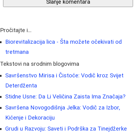
Slanje komentara
Pročitajte i...
Biorevitalizacija lica - Šta možete očekivati od
tretmana
Tekstovi na srodnim blogovima
Savršenstvo Mirisa i Čistoće: Vodič kroz Svijet
Deterdženta
Stidne Usne: Da Li Veličina Zaista Ima Značaja?
Savršena Novogodišnja Jelka: Vodič za Izbor,
Kićenje i Dekoraciju
Grudi u Razvoju: Saveti i Podrška za Tinejdžerke