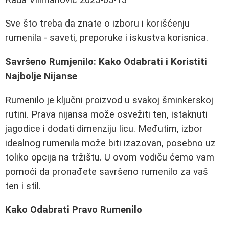
Sve što treba da znate o izboru i korišćenju
rumenila - saveti, preporuke i iskustva korisnica.
Savršeno Rumjenilo: Kako Odabrati i Koristiti
Najbolje Nijanse
Rumenilo je ključni proizvod u svakoj šminkerskoj
rutini. Prava nijansa može osvežiti ten, istaknuti
jagodice i dodati dimenziju licu. Međutim, izbor
idealnog rumenila može biti izazovan, posebno uz
toliko opcija na tržištu. U ovom vodiču ćemo vam
pomoći da pronađete savršeno rumenilo za vaš
ten i stil.
Kako Odabrati Pravo Rumenilo