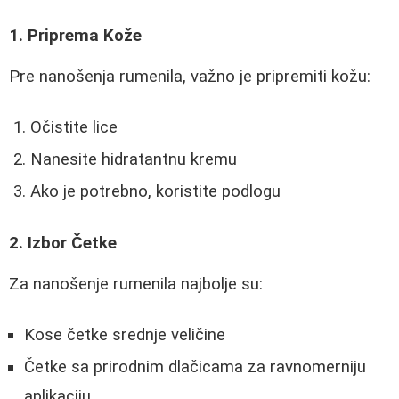
1. Priprema Kože
Pre nanošenja rumenila, važno je pripremiti kožu:
Očistite lice
Nanesite hidratantnu kremu
Ako je potrebno, koristite podlogu
2. Izbor Četke
Za nanošenje rumenila najbolje su:
Kose četke srednje veličine
Četke sa prirodnim dlačicama za ravnomerniju
aplikaciju