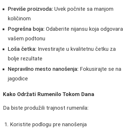
Previše proizvoda:
Uvek počnite sa manjom
količinom
Pogrešna boja:
Odaberite nijansu koja odgovara
vašem podtonu
Loša četka:
Investirajte u kvalitetnu četku za
bolje rezultate
Nepravilno mesto nanošenja:
Fokusirajte se na
jagodice
Kako Održati Rumenilo Tokom Dana
Da biste produžili trajnost rumenila:
Koristite podlogu pre nanošenja