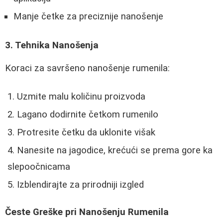
Manje četke za preciznije nanošenje
3. Tehnika Nanošenja
Koraci za savršeno nanošenje rumenila:
Uzmite malu količinu proizvoda
Lagano dodirnite četkom rumenilo
Protresite četku da uklonite višak
Nanesite na jagodice, krećući se prema gore ka
slepoočnicama
Izblendirajte za prirodniji izgled
Česte Greške pri Nanošenju Rumenila