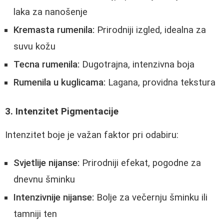
laka za nanošenje
Kremasta rumenila:
Prirodniji izgled, idealna za
suvu kožu
Tecna rumenila:
Dugotrajna, intenzivna boja
Rumenila u kuglicama:
Lagana, providna tekstura
3. Intenzitet Pigmentacije
Intenzitet boje je važan faktor pri odabiru:
Svjetlije nijanse:
Prirodniji efekat, pogodne za
dnevnu šminku
Intenzivnije nijanse:
Bolje za večernju šminku ili
tamniji ten