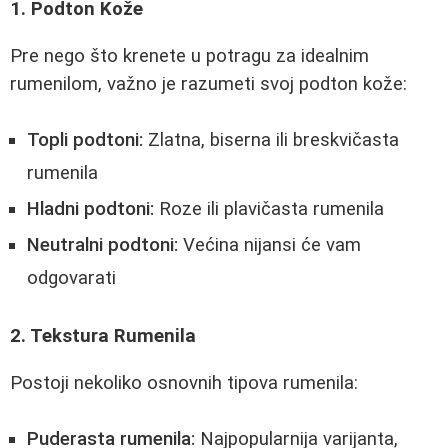
1. Podton Kože
Pre nego što krenete u potragu za idealnim
rumenilom, važno je razumeti svoj podton kože:
Topli podtoni:
Zlatna, biserna ili breskvičasta
rumenila
Hladni podtoni:
Roze ili plavičasta rumenila
Neutralni podtoni:
Većina nijansi će vam
odgovarati
2. Tekstura Rumenila
Postoji nekoliko osnovnih tipova rumenila:
Puderasta rumenila:
Najpopularnija varijanta,