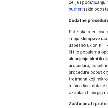
ćelija i podsticanju
busteri
(skin booste
Dodatne procedure:
Estetska medicina n
imaju
klempave uši
uspešno ukloniti ili
lift
je popularna opc
uklanjanja akni
ili
uk
procedura, posebno
procedure poput
cr
tretmana koji mikr
mišića lica, dok se
ožiljaka i hiperpigm
Zašto birati prof