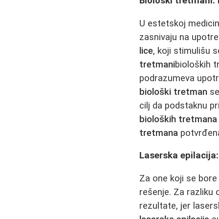
Biološki tretmani:
U estetskoj medicin
zasnivaju na upotre
lice
, koji stimuliš
tretmani
bioloških 
podrazumeva upotreb
biološki tretman
se
cilj da podstaknu p
bioloških tretmana
tretmana
potvrđena
Laserska epilacija
Za one koji se bor
rešenje. Za razliku 
rezultate, jer laser