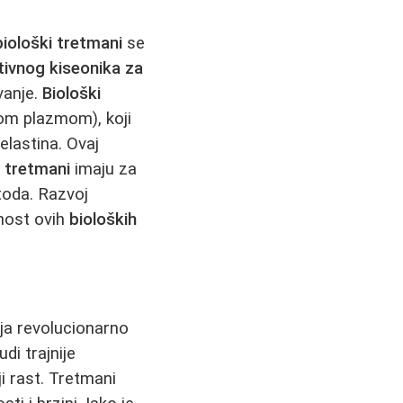
biološki tretmani
se
tivnog kiseonika za
vanje.
Biološki
om plazmom), koji
elastina. Ovaj
i tretmani
imaju za
toda. Razvoj
snost ovih
bioloških
ja revolucionarno
di trajnije
ji rast. Tretmani