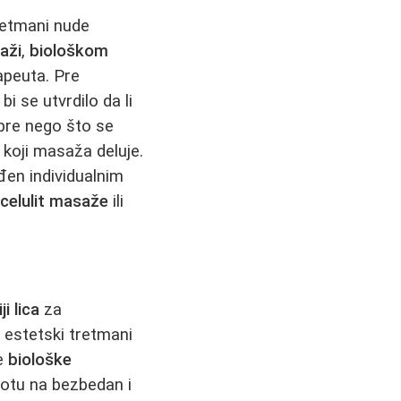
retmani nude
aži
,
biološkom
rapeuta. Pre
i se utvrdilo da li
 pre nego što se
a koji masaža deluje.
đen individualnim
 celulit masaže
ili
i lica
za
 estetski tretmani
je
biološke
otu na bezbedan i