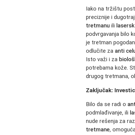
Iako na tržištu pos
preciznije i dugotraj
tretmanu
ili
lasersko
podvrgavanja bilo ko
je tretman pogodan 
odlučite za
anti cel
Isto važi i za
biolo
potrebama kože. St
drugog tretmana, o
Zaključak: Investic
Bilo da se radi o
ant
podmlađivanje, ili
la
nude rešenja za razl
tretmane
, omoguća