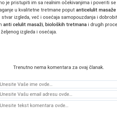
o je pristupiti im sa realnim očekivanjima i poveriti s
aganje u kvalitetne tretmane poput
anticelulit masaže
stvar izgleda, već i osećaja samopouzdanja i dobrobit
ih
anti celulit masaži
,
bioloških tretmana
i drugih proce
željenog izgleda i osećaja.
Trenutno nema komentara za ovaj članak.