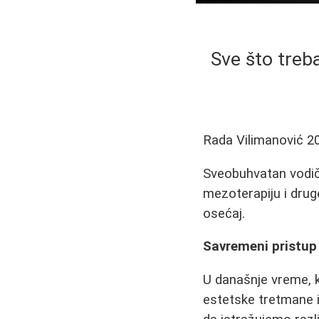
Sve što treb
Rada Vilimanović
2
Sveobuhvatan vodič 
mezoterapiju i drug
osećaj.
Savremeni pristup 
U današnje vreme, ka
estetske tretmane 