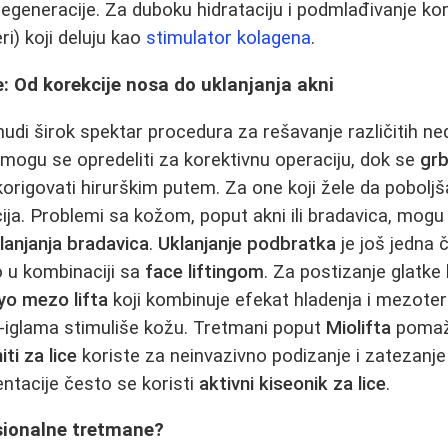
 regeneracije. Za duboku hidrataciju i podmlađivanje kor
ri) koji deluju kao
stimulator kolagena
.
 Od korekcije nosa do uklanjanja akni
udi širok spektar procedura za rešavanje različitih ned
mogu se opredeliti za korektivnu operaciju, dok se
grb
 korigovati hirurškim putem. Za one koji žele da poboljš
ija. Problemi sa kožom, poput akni ili bradavica, mogu
lanjanja bradavica
.
Uklanjanje podbratka
je još jedna 
 u kombinaciji sa
face liftingom
. Za postizanje glatke 
yo mezo lifta
koji kombinuje efekat hladenja i mezoterap
o-iglama stimuliše kožu. Tretmani poput
Miolifta
pomaž
niti za lice
koriste za neinvazivno podizanje i zatezanj
entacije često se koristi
aktivni kiseonik za lice
.
esionalne tretmane?