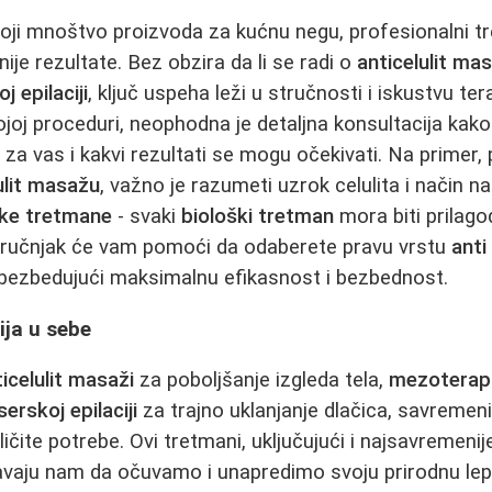
toji mnoštvo proizvoda za kućnu negu, profesionalni t
nije rezultate. Bez obzira da li se radi o
anticelulit mas
j epilaciji
, ključ uspeha leži u stručnosti i iskustvu te
joj proceduri, neophodna je detaljna konsultacija kako b
za vas i kakvi rezultati se mogu očekivati. Na primer,
ulit masažu
, važno je razumeti uzrok celulita i način n
ške tretmane
- svaki
biološki tretman
mora biti prilago
ručnjak će vam pomoći da odaberete pravu vrstu
anti
bezbedujući maksimalnu efikasnost i bezbednost.
ija u sebe
icelulit masaži
za poboljšanje izgleda tela,
mezoterapij
serskoj epilaciji
za trajno uklanjanje dlačica, savremeni
ičite potrebe. Ovi tretmani, uključujući i najsavremeni
vaju nam da očuvamo i unapredimo svoju prirodnu lep