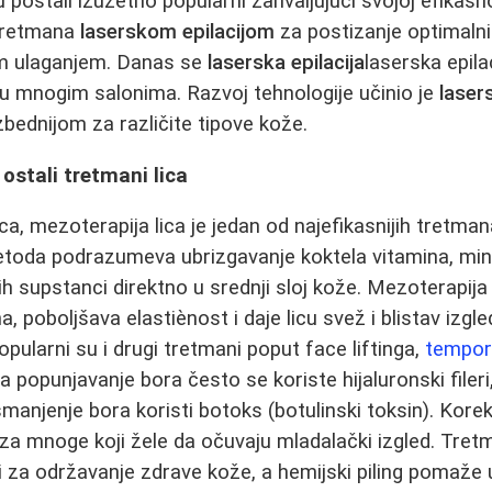
 postali izuzetno popularni zahvaljujući svojoj efikasnos
 tretmana
laserskom epilacijom
za postizanje optimalni
m ulaganjem. Danas se
laserska epilacija
laserska epila
u mnogim salonima. Razvoj tehnologije učinio je
lasers
zbednijom za različite tipove kože.
 ostali tretmani lica
ica, mezoterapija lica je jedan od najefikasnijih tretm
metoda podrazumeva ubrizgavanje koktela vitamina, mine
vnih supstanci direktno u srednji sloj kože. Mezoterapija 
, poboljšava elastiènost i daje licu svež i blistav izgl
opularni su i drugi tretmani poput face liftinga,
tempora
 popunjavanje bora često se koriste hijaluronski fileri
manjenje bora koristi botoks (botulinski toksin). Korek
za mnoge koji žele da očuvaju mladalački izgled. Tret
i za održavanje zdrave kože, a hemijski piling pomaže 