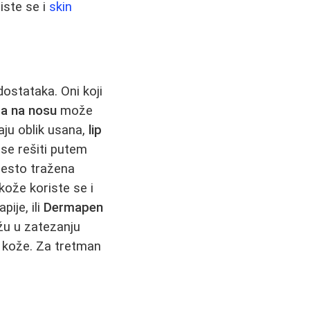
iste se i
skin
ostataka. Oni koji
a na nosu
može
aju oblik usana,
lip
 se rešiti putem
često tražena
kože koriste se i
ije, ili
Dermapen
u u zatezanju
e kože. Za tretman