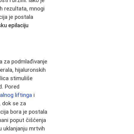
ti i brzini. Iako je
h rezultata, mnogi
cija je postala
ku epilaciju
ana za podmlađivanje
rala, hijaluronskih
lica stimuliše
ed. Pored
lnog liftinga
i
, dok se za
cija bora je postala
mani poput čišćenja
u uklanjanju mrtvih