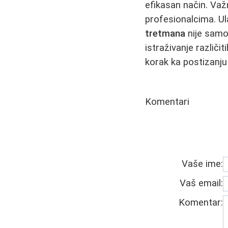
efikasan način. Važn
profesionalcima. Ul
tretmana
nije samo 
istraživanje različit
korak ka postizanju 
Komentari
Vaše ime:
Vaš email:
Komentar: