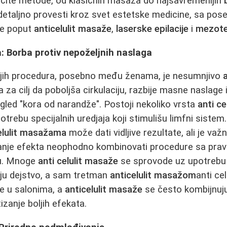
ičite metode, od klasičnih masaža do najsavremenijih
detaljno provesti kroz svet estetske medicine, sa po
re poput
anticelulit masaže
,
laserske epilacije
i
mezoter
: Borba protiv nepoželjnih naslaga
ijih procedura, posebno među ženama, je nesumnjivo
 za cilj da poboljša cirkulaciju, razbije masne naslage 
gled "kora od narandže". Postoji nekoliko vrsta
anti ce
upotrebu specijalnih uredjaja koji stimulišu limfni siste
elulit masažama
može dati vidljive rezultate, ali je važn
vanje efekta neophodno kombinovati procedure sa prav
ću. Mnoge
anti celulit masaže
se sprovode uz upotrebu pr
uju dejstvo, a sam tretman
anticelulit masažom
anti ce
e u salonima, a
anticelulit masaže
se često kombijnuj
zanje boljih efekata.