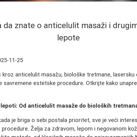
a da znate o anticelulit masaži i drug
lepote
025-11-25
kroz anticelulit masažu, biološke tretmane, lasersku e
e savremene estetske procedure. Otkrijte kako unapredi
lepoti: Od anticelulit masaže do bioloških tretman
da je briga o sebi postala prioritet, sve je veći interes
i procedure. Želja za zdravom, lepom i negovanom ko