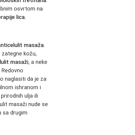
bioloških tretmana
.
sebnim osvrtom na
apije lica
.
anticelulit masaža
.
i zategne kožu,
lulit masaži
, a neke
m. Redovno
o naglasiti da je za
ilnom ishranom i
irodnih ulja ili
lulit masaži nude se
u sa drugim