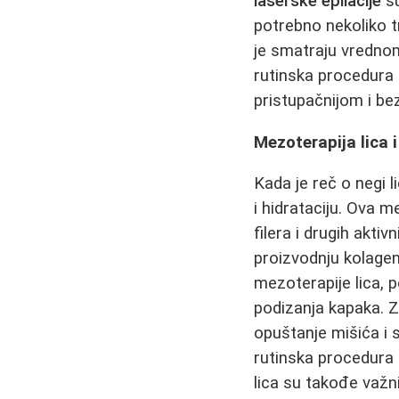
laserske epilacije
su
potrebno nekoliko
je smatraju vredno
rutinska procedura 
pristupačnijom i be
Mezoterapija lica i
Kada je reč o negi l
i hidrataciju. Ova 
filera i drugih akti
proizvodnju kolagena
mezoterapije lica, p
podizanja kapaka. Za
opuštanje mišića i s
rutinska procedura 
lica su takođe važn