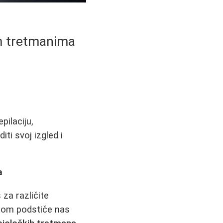
im tretmanima
pilaciju,
ti svoj izgled i
a
 za različite
žom podstiče nas