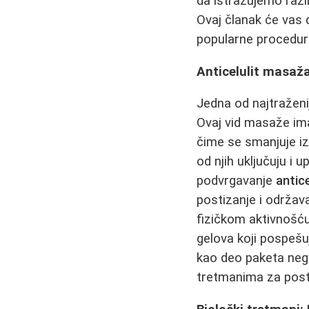
da istražujemo razl
Ovaj članak će vas 
popularne procedu
Anticelulit masaža
Jedna od najtražen
Ovaj vid masaže ima
čime se smanjuje iz
od njih uključuju i 
podvrgavanje
antic
postizanje i održa
fizičkom aktivnoš
gelova koji pospeš
kao deo paketa neg
tretmanima za posti