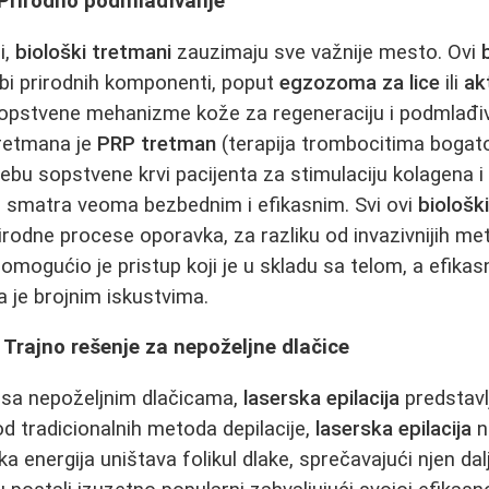
 Prirodno podmlađivanje
i,
biološki tretmani
zauzimaju sve važnije mesto. Ovi
bi prirodnih komponenti, poput
egzozoma za lice
ili
ak
u sopstvene mehanizme kože za regeneraciju i podmlađi
tretmana je
PRP tretman
(terapija trombocitima bogat
u sopstvene krvi pacijenta za stimulaciju kolagena i 
 smatra veoma bezbednim i efikasnim. Svi ovi
biološk
rirodne procese oporavka, za razliku od invazivnijih me
omogućio je pristup koji je u skladu sa telom, a efika
 je brojnim iskustvima.
: Trajno rešenje za nepoželjne dlačice
e sa nepoželjnim dlačicama,
laserska epilacija
predstavl
od tradicionalnih metoda depilacije,
laserska epilacija
nu
ska energija uništava folikul dlake, sprečavajući njen dal