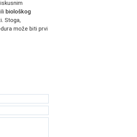
e iskusnim
ili
biološkog
i. Stoga,
dura može biti prvi