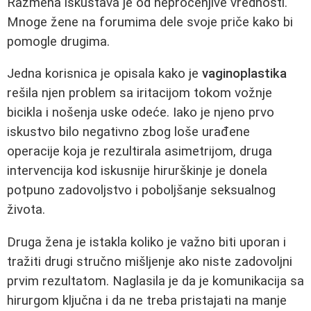
Razmena iskustava je od neprocenjive vrednosti.
Mnoge žene na forumima dele svoje priče kako bi
pomogle drugima.
Jedna korisnica je opisala kako je
vaginoplastika
rešila njen problem sa iritacijom tokom vožnje
bicikla i nošenja uske odeće. Iako je njeno prvo
iskustvo bilo negativno zbog loše urađene
operacije koja je rezultirala asimetrijom, druga
intervencija kod iskusnije hirurškinje je donela
potpuno zadovoljstvo i poboljšanje seksualnog
života.
Druga žena je istakla koliko je važno biti uporan i
tražiti drugi stručno mišljenje ako niste zadovoljni
prvim rezultatom. Naglasila je da je komunikacija sa
hirurgom ključna i da ne treba pristajati na manje