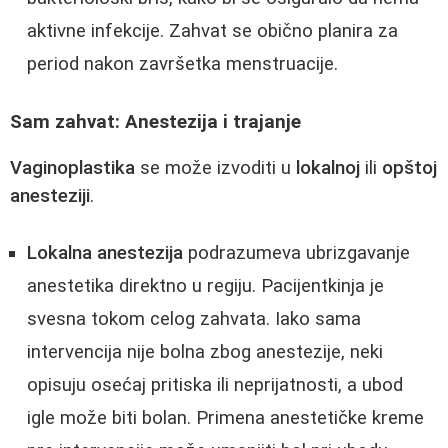
aktivne infekcije. Zahvat se obično planira za
period nakon završetka menstruacije.
Sam zahvat: Anestezija i trajanje
Vaginoplastika
se može izvoditi u
lokalnoj
ili
opštoj
anesteziji
.
Lokalna anestezija
podrazumeva ubrizgavanje
anestetika direktno u regiju. Pacijentkinja je
svesna tokom celog zahvata. Iako sama
intervencija nije bolna zbog anestezije, neki
opisuju osećaj pritiska ili neprijatnosti, a ubod
igle može biti bolan. Primena anestetičke kreme