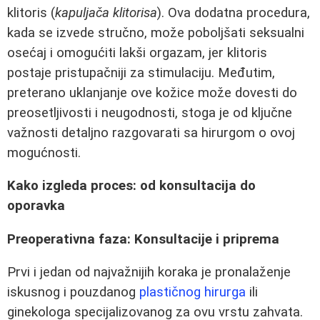
klitoris (
kapuljača klitorisa
). Ova dodatna procedura,
kada se izvede stručno, može poboljšati seksualni
osećaj i omogućiti lakši orgazam, jer klitoris
postaje pristupačniji za stimulaciju. Međutim,
preterano uklanjanje ove kožice može dovesti do
preosetljivosti i neugodnosti, stoga je od ključne
važnosti detaljno razgovarati sa hirurgom o ovoj
mogućnosti.
Kako izgleda proces: od konsultacija do
oporavka
Preoperativna faza: Konsultacije i priprema
Prvi i jedan od najvažnijih koraka je pronalaženje
iskusnog i pouzdanog
plastičnog hirurga
ili
ginekologa specijalizovanog za ovu vrstu zahvata.