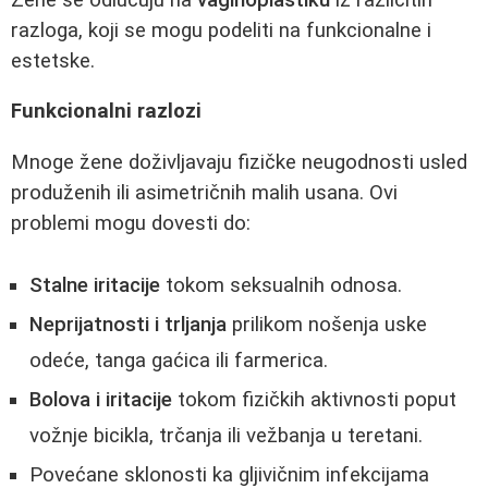
razloga, koji se mogu podeliti na funkcionalne i
estetske.
Funkcionalni razlozi
Mnoge žene doživljavaju fizičke neugodnosti usled
produženih ili asimetričnih malih usana. Ovi
problemi mogu dovesti do:
Stalne iritacije
tokom seksualnih odnosa.
Neprijatnosti i trljanja
prilikom nošenja uske
odeće, tanga gaćica ili farmerica.
Bolova i iritacije
tokom fizičkih aktivnosti poput
vožnje bicikla, trčanja ili vežbanja u teretani.
Povećane sklonosti ka gljivičnim infekcijama