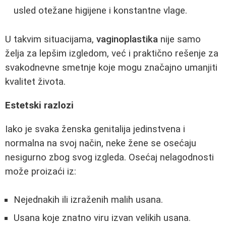
usled otežane higijene i konstantne vlage.
U takvim situacijama,
vaginoplastika
nije samo
želja za lepšim izgledom, već i praktično rešenje za
svakodnevne smetnje koje mogu značajno umanjiti
kvalitet života.
Estetski razlozi
Iako je svaka ženska genitalija jedinstvena i
normalna na svoj način, neke žene se osećaju
nesigurno zbog svog izgleda. Osećaj nelagodnosti
može proizaći iz:
Nejednakih ili izraženih malih usana.
Usana koje znatno viru izvan velikih usana.