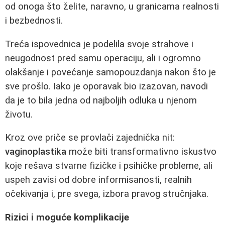
od onoga što želite, naravno, u granicama realnosti
i bezbednosti.
Treća ispovednica je podelila svoje strahove i
neugodnost pred samu operaciju, ali i ogromno
olakšanje i povećanje samopouzdanja nakon što je
sve prošlo. Iako je oporavak bio izazovan, navodi
da je to bila jedna od najboljih odluka u njenom
životu.
Kroz ove priče se provlači zajednička nit:
vaginoplastika
može biti transformativno iskustvo
koje rešava stvarne fizičke i psihičke probleme, ali
uspeh zavisi od dobre informisanosti, realnih
očekivanja i, pre svega, izbora pravog stručnjaka.
Rizici i moguće komplikacije