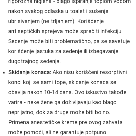
rigorozna higiena - blago ispiranje toplom vodom
nakon svakog odlaska u toalet i sušenje
ubrisivanjem (ne trljanjem). Korišćenje
antiseptičkih sprejeva može sprečiti infekciju.
Sedenje može biti problematično, pa se savetuje
korišćenje jastuka za sedenje ili izbegavanje
dugotrajnog sedenja.
Skidanje konaca:
Ako nisu korišćeni resorptivni
konci koji se sami tope, skidanje konaca se
obavlja nakon 10-14 dana. Ovo iskustvo takođe
varira - neke žene ga doživljavaju kao blago
neprijatno, dok za druge može biti bolno.
Primena anestetičke kreme pre ovog zahvata
može pomoći, ali ne garantuje potpuno