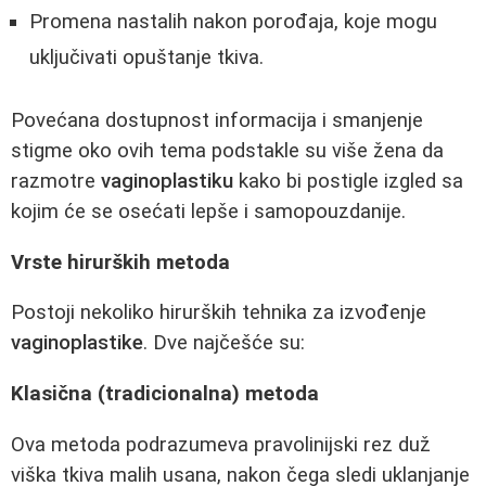
Promena nastalih nakon porođaja, koje mogu
uključivati opuštanje tkiva.
Povećana dostupnost informacija i smanjenje
stigme oko ovih tema podstakle su više žena da
razmotre
vaginoplastiku
kako bi postigle izgled sa
kojim će se osećati lepše i samopouzdanije.
Vrste hirurških metoda
Postoji nekoliko hirurških tehnika za izvođenje
vaginoplastike
. Dve najčešće su:
Klasična (tradicionalna) metoda
Ova metoda podrazumeva pravolinijski rez duž
viška tkiva malih usana, nakon čega sledi uklanjanje