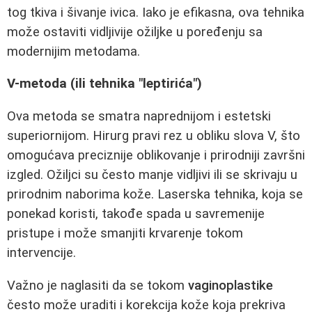
tog tkiva i šivanje ivica. Iako je efikasna, ova tehnika
može ostaviti vidljivije ožiljke u poređenju sa
modernijim metodama.
V-metoda (ili tehnika "leptirića")
Ova metoda se smatra naprednijom i estetski
superiornijom. Hirurg pravi rez u obliku slova V, što
omogućava preciznije oblikovanje i prirodniji završni
izgled. Ožiljci su često manje vidljivi ili se skrivaju u
prirodnim naborima kože. Laserska tehnika, koja se
ponekad koristi, takođe spada u savremenije
pristupe i može smanjiti krvarenje tokom
intervencije.
Važno je naglasiti da se tokom
vaginoplastike
često može uraditi i korekcija kože koja prekriva