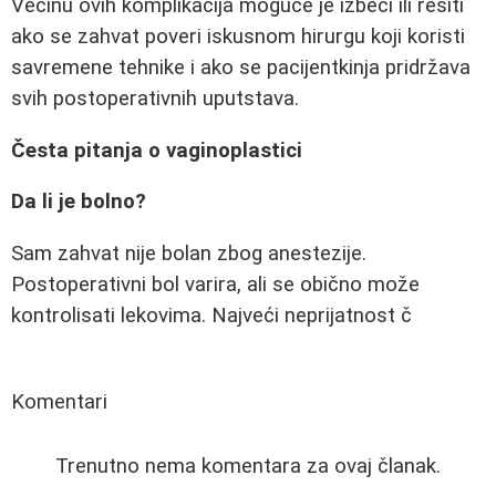
Većinu ovih komplikacija moguće je izbeći ili rešiti
ako se zahvat poveri iskusnom hirurgu koji koristi
savremene tehnike i ako se pacijentkinja pridržava
svih postoperativnih uputstava.
Česta pitanja o vaginoplastici
Da li je bolno?
Sam zahvat nije bolan zbog anestezije.
Postoperativni bol varira, ali se obično može
kontrolisati lekovima. Najveći neprijatnost č
Komentari
Trenutno nema komentara za ovaj članak.