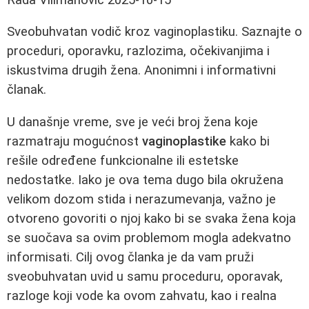
Sveobuhvatan vodič kroz vaginoplastiku. Saznajte o
proceduri, oporavku, razlozima, očekivanjima i
iskustvima drugih žena. Anonimni i informativni
članak.
U današnje vreme, sve je veći broj žena koje
razmatraju mogućnost
vaginoplastike
kako bi
rešile određene funkcionalne ili estetske
nedostatke. Iako je ova tema dugo bila okružena
velikom dozom stida i nerazumevanja, važno je
otvoreno govoriti o njoj kako bi se svaka žena koja
se suočava sa ovim problemom mogla adekvatno
informisati. Cilj ovog članka je da vam pruži
sveobuhvatan uvid u samu proceduru, oporavak,
razloge koji vode ka ovom zahvatu, kao i realna