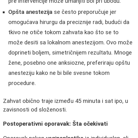
pre intervencije može umanjiti bol pri ubodu.
Opšta anestezija
se često preporučuje jer
omogućava hirurgu da preciznije radi, budući da
tkivo ne otiče tokom zahvata kao što se to
može desiti sa lokalnom anestezijom. Ovo može
doprineti boljem, simetričnijem rezultatu. Mnoge
žene, posebno one anksiozne, preferiraju opštu
anesteziju kako ne bi bile svesne tokom
procedure.
Zahvat obično traje između 45 minuta i sat ipo, u
zavisnosti od složenosti.
Postoperativni oporavak: Šta očekivati