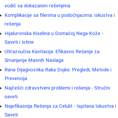
vodič sa dokazanim rešenjima
Komplikacije sa filerima u podočnjacima: iskustva i
rešenja
Hijaluronska Kiselina u Domaćoj Nega Kože -
Saveti i Istine
Ultrazvučna Kavitacija: Efikasno Rešenje za
Smanjenje Masnih Naslaga
Rana Dijagnostika Raka Dojke: Pregledi, Metode i
Prevencija
Najčešći zdravstveni problemi i rešenja - Stručni
saveti
Najefikasnija Rešenja za Celulit - Ispitana Iskustva i
Saveti