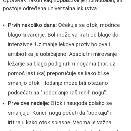
Oporavak nakon
vaginoplastike
je individualan, ali
postoje određena univerzalna iskustva.
Prvih nekoliko dana:
Očekuje se otok, modrice i
blago krvarenje. Bol može varirati od blage do
intenzivne. Uzimanje lekova protiv bolova i
antibiotika je uobičajeno. Apsolutni mirovanje i
ležanje sa blago podignutim nogama (npr. uz
pomoć jastuka) preporučuje se kako bi se
smanjio otok. Hodanje može biti otežano i
podsećati na "hodođanje raširenih nogu".
Prve dve nedelje:
Otok i neugoda polako se
smanjuju. Konci mogu početi da "bockaju" i
iritiraju kako otok splasne. Veoma je važna