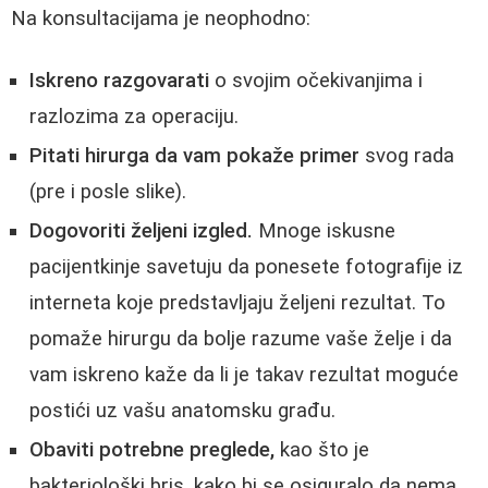
Na konsultacijama je neophodno:
Iskreno razgovarati
o svojim očekivanjima i
razlozima za operaciju.
Pitati hirurga da vam pokaže primer
svog rada
(pre i posle slike).
Dogovoriti željeni izgled.
Mnoge iskusne
pacijentkinje savetuju da ponesete fotografije iz
interneta koje predstavljaju željeni rezultat. To
pomaže hirurgu da bolje razume vaše želje i da
vam iskreno kaže da li je takav rezultat moguće
postići uz vašu anatomsku građu.
Obaviti potrebne preglede,
kao što je
bakteriološki bris, kako bi se osiguralo da nema