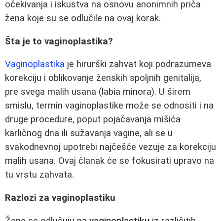
očekivanja i iskustva na osnovu anonimnih priča
žena koje su se odlučile na ovaj korak.
Šta je to vaginoplastika?
Vaginoplastika
je hirurški zahvat koji podrazumeva
korekciju i oblikovanje ženskih spoljnih genitalija,
pre svega malih usana (labia minora). U širem
smislu, termin vaginoplastike može se odnositi i na
druge procedure, poput pojačavanja mišića
karličnog dna ili sužavanja vagine, ali se u
svakodnevnoj upotrebi najčešće vezuje za korekciju
malih usana. Ovaj članak će se fokusirati upravo na
tu vrstu zahvata.
Razlozi za vaginoplastiku
Žene se odlučuju na
vaginoplastiku
iz različitih