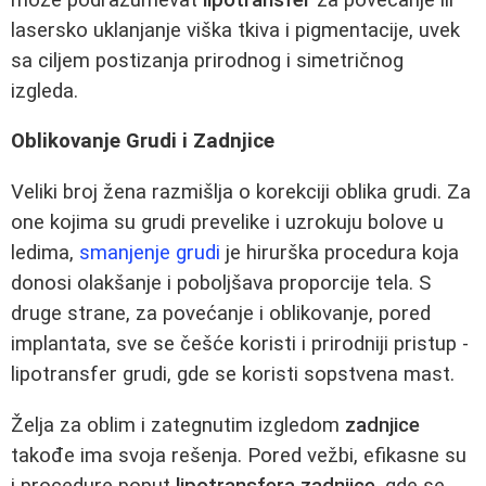
lasersko uklanjanje viška tkiva i pigmentacije, uvek
sa ciljem postizanja prirodnog i simetričnog
izgleda.
Oblikovanje Grudi i Zadnjice
Veliki broj žena razmišlja o korekciji oblika grudi. Za
one kojima su grudi prevelike i uzrokuju bolove u
ledima,
smanjenje grudi
je hirurška procedura koja
donosi olakšanje i poboljšava proporcije tela. S
druge strane, za povećanje i oblikovanje, pored
implantata, sve se češće koristi i prirodniji pristup -
lipotransfer grudi, gde se koristi sopstvena mast.
Želja za oblim i zategnutim izgledom
zadnjice
takođe ima svoja rešenja. Pored vežbi, efikasne su
i procedure poput
lipotransfera zadnjice
, gde se