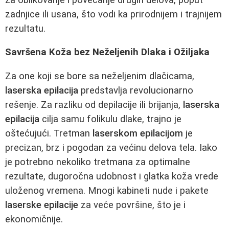
zadnjice ili usana, što vodi ka prirodnijem i trajnijem
rezultatu.
Savršena Koža bez Neželjenih Dlaka i Ožiljaka
Za one koji se bore sa neželjenim dlačicama,
laserska epilacija
predstavlja revolucionarno
rešenje. Za razliku od depilacije ili brijanja,
laserska
epilacija
cilja samu folikulu dlake, trajno je
oštećujući. Tretman
laserskom epilacijom
je
precizan, brz i pogodan za većinu delova tela. Iako
je potrebno nekoliko tretmana za optimalne
rezultate, dugoročna udobnost i glatka koža vrede
uloženog vremena. Mnogi kabineti nude i pakete
laserske epilacije
za veće površine, što je i
ekonomičnije.