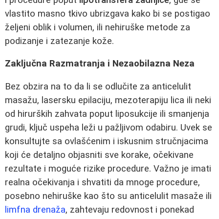
vlastito masno tkivo ubrizgava kako bi se postigao
željeni oblik i volumen, ili nehiruške metode za
podizanje i zatezanje kože.
Zaključna Razmatranja i Nezaobilazna Neza
Bez obzira na to da li se odlučite za anticelulit
masažu, lasersku epilaciju, mezoterapiju lica ili neki
od hirurških zahvata poput liposukcije ili smanjenja
grudi, ključ uspeha leži u pažljivom odabiru. Uvek se
konsultujte sa ovlašćenim i iskusnim stručnjacima
koji će detaljno objasniti sve korake, očekivane
rezultate i moguće rizike procedure. Važno je imati
realna očekivanja i shvatiti da mnoge procedure,
posebno nehiruške kao što su anticelulit masaže ili
limfna drenaža
, zahtevaju redovnost i ponekad