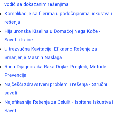
vodič sa dokazanim rešenjima
Komplikacije sa filerima u podočnjacima: iskustva i
rešenja
Hijaluronska Kiselina u Domaćoj Nega Kože -
Saveti i Istine
Ultrazvučna Kavitacija: Efikasno Rešenje za
Smanjenje Masnih Naslaga
Rana Dijagnostika Raka Dojke: Pregledi, Metode i
Prevencija
Najčešći zdravstveni problemi i rešenja - Stručni
saveti
Najefikasnija Rešenja za Celulit - Ispitana Iskustva i
Saveti