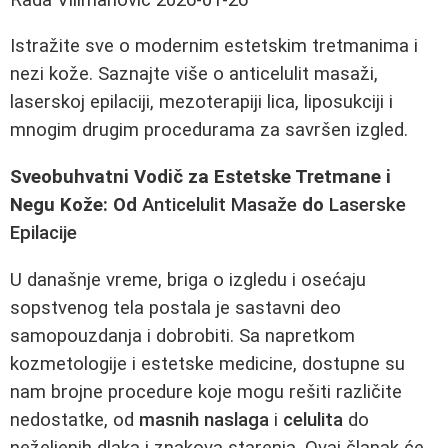
Istražite sve o modernim estetskim tretmanima i
nezi kože. Saznajte više o anticelulit masaži,
laserskoj epilaciji, mezoterapiji lica, liposukciji i
mnogim drugim procedurama za savršen izgled.
Sveobuhvatni Vodič za Estetske Tretmane i
Negu Kože: Od
Anticelulit Masaže
do
Laserske
Epilacije
U današnje vreme, briga o izgledu i osećaju
sopstvenog tela postala je sastavni deo
samopouzdanja i dobrobiti. Sa napretkom
kozmetologije i estetske medicine, dostupne su
nam brojne procedure koje mogu rešiti različite
nedostatke, od
masnih naslaga
i
celulita
do
neželjenih dlaka i znakova starenja. Ovaj članak će