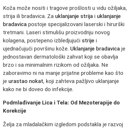
Koža može nositi i tragove prošlosti u vidu ožiljaka,
strija ili bradavica. Za
uklanjanje strija
i
uklanjanje
bradavica
postoje specijalizovani laserski i hirurški
tretmani. Laseri stimulišu proizvodnju novog
kolagena, postepeno izbledjujući
strije
i
ujednačujući površinu kože.
Uklanjanje bradavica
je
jednostavan dermatološki zahvat koji se obavlja
brzo i sa minimalnim rizikom od ožiljaka. Ne
zaboravimo ni na manje prijatne probleme kao što
je
urastao nokat
, koji zahteva pažljivo uklanjanje
kako ne bi doveo do infekcije.
Podmlađivanje Lica i Tela: Od Mezoterapije do
Korekcije
Želja za mladalačkim izgledom podstakla je razvoj