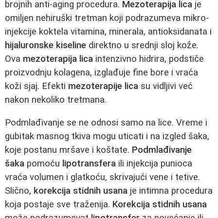
brojnih anti-aging procedura.
Mezoterapija lica
je
omiljen nehiruški tretman koji podrazumeva mikro-
injekcije koktela vitamina, minerala, antioksidanata i
hijaluronske kiseline
direktno u srednji sloj kože.
Ova
mezoterapija lica
intenzivno hidrira, podstiče
proizvodnju kolagena, izglađuje fine bore i vraća
koži sjaj. Efekti
mezoterapije lica
su vidljivi već
nakon nekoliko tretmana.
Podmlađivanje se ne odnosi samo na lice. Vreme i
gubitak masnog tkiva mogu uticati i na izgled šaka,
koje postanu mršave i koštate.
Podmlađivanje
šaka
pomoću
lipotransfera
ili injekcija punioca
vraća volumen i glatkoću, skrivajući vene i tetive.
Slično,
korekcija stidnih usana
je intimna procedura
koja postaje sve traženija.
Korekcija stidnih usana
može podrazumevat
lipotransfer
za povećanje ili