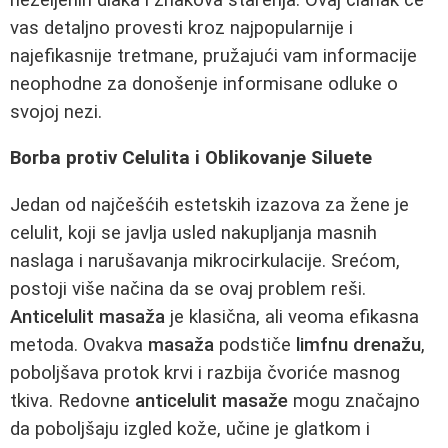
vas detaljno provesti kroz najpopularnije i
najefikasnije tretmane, pružajući vam informacije
neophodne za donošenje informisane odluke o
svojoj nezi.
Borba protiv Celulita i Oblikovanje Siluete
Jedan od najčešćih estetskih izazova za žene je
celulit, koji se javlja usled nakupljanja masnih
naslaga i narušavanja mikrocirkulacije. Srećom,
postoji više načina da se ovaj problem reši.
Anticelulit masaža
je klasična, ali veoma efikasna
metoda. Ovakva
masaža
podstiče
limfnu drenažu
,
poboljšava protok krvi i razbija čvoriće masnog
tkiva. Redovne
anticelulit masaže
mogu značajno
da poboljšaju izgled kože, učine je glatkom i