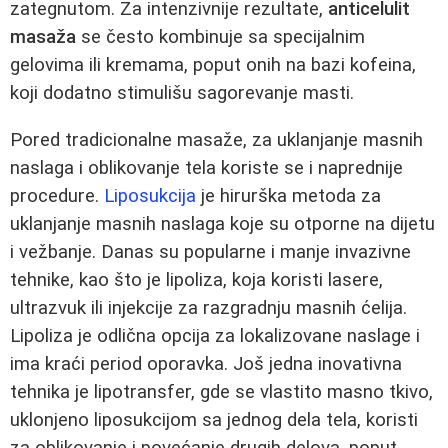
zategnutom. Za intenzivnije rezultate,
anticelulit
masaža
se često kombinuje sa specijalnim
gelovima ili kremama, poput onih na bazi kofeina,
koji dodatno stimulišu sagorevanje masti.
Pored tradicionalne masaže, za uklanjanje masnih
naslaga i oblikovanje tela koriste se i naprednije
procedure.
Liposukcija
je hirurška metoda za
uklanjanje masnih naslaga koje su otporne na dijetu
i vežbanje. Danas su popularne i manje invazivne
tehnike, kao što je lipoliza, koja koristi lasere,
ultrazvuk ili injekcije za razgradnju masnih ćelija.
Lipoliza je odlična opcija za lokalizovane naslage i
ima kraći period oporavka. Još jedna inovativna
tehnika je lipotransfer, gde se vlastito masno tkivo,
uklonjeno liposukcijom sa jednog dela tela, koristi
za oblikovanje i povećanje drugih delova, poput