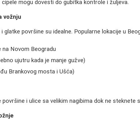
e cipele mogu dovesti do gubitka kontrole i žuljeva.
a vožnju
i glatke površine su idealne. Popularne lokacije u Beog
aze na Novom Beogradu
sebno ujutru kada je manje gužve)
eđu Brankovog mosta i Ušća)
 površine i ulice sa velikim nagibima dok ne steknete s
ožnje