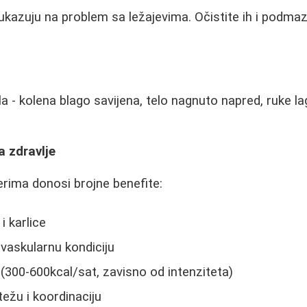
 ukazuju na problem sa ležajevima. Očistite ih i podmaz
la - kolena blago savijena, telo nagnuto napred, ruke l
a zdravlje
rima donosi brojne benefite:
i karlice
vaskularnu kondiciju
 (300-600kcal/sat, zavisno od intenziteta)
ežu i koordinaciju