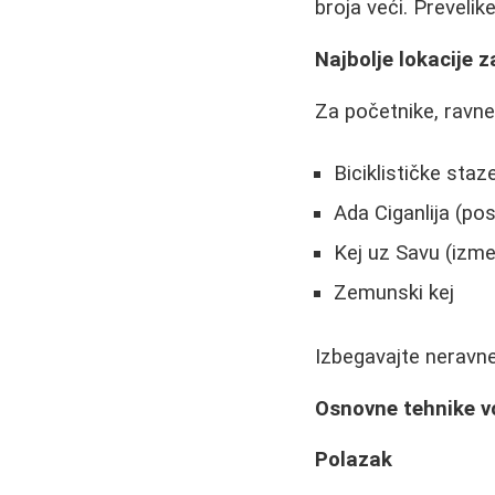
broja veći. Prevelik
Najbolje lokacije z
Za početnike, ravne 
Biciklističke st
Ada Ciganlija (po
Kej uz Savu (izm
Zemunski kej
Izbegavajte neravne
Osnovne tehnike v
Polazak