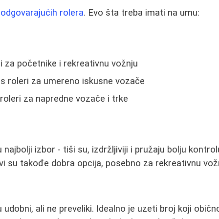
 odgovarajućih rolera
. Evo šta treba imati na umu:
ni za početnike i rekreativnu vožnju
ss roleri za umereno iskusne vozače
 roleri za napredne vozače i trke
najbolji izbor - tiši su, izdržljiviji i pružaju bolju kontro
vi su takođe dobra opcija, posebno za rekreativnu vož
udobni, ali ne preveliki. Idealno je uzeti broj koji obično