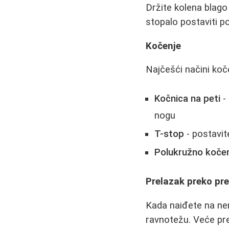
Držite kolena blago
stopalo postaviti p
Kočenje
Najčešći načini koč
Kočnica na peti
-
nogu
T-stop
- postavit
Polukružno koče
Prelazak preko pr
Kada naiđete na ner
ravnotežu. Veće pre