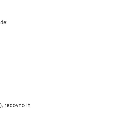
ede:
), redovno ih