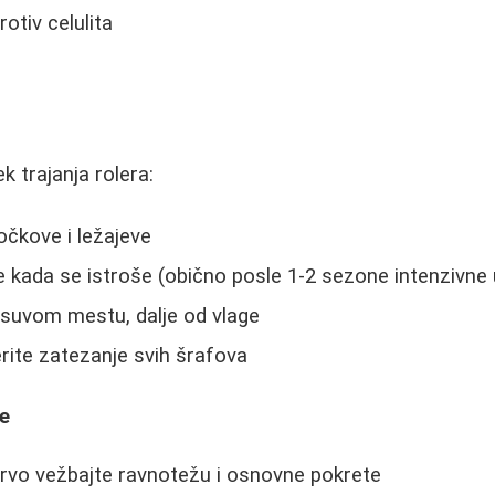
otiv celulita
k trajanja rolera:
očkove i ležajeve
 kada se istroše (obično posle 1-2 sezone intenzivne
 suvom mestu, dalje od vlage
ite zatezanje svih šrafova
ke
prvo vežbajte ravnotežu i osnovne pokrete