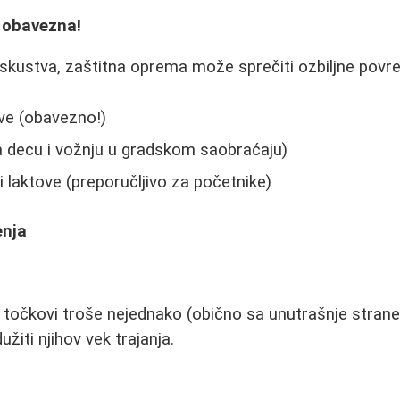
 obavezna!
iskustva, zaštitna oprema može sprečiti ozbiljne povr
ove (obavezno!)
 decu i vožnju u gradskom saobraćaju)
 i laktove (preporučljivo za početnike)
enja
 točkovi troše nejednako (obično sa unutrašnje strane
užiti njihov vek trajanja.