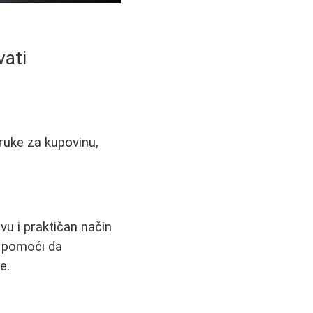
vati
oruke za kupovinu,
vu i praktičan način
m pomoći da
e.