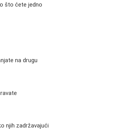
ko što ćete jedno
njate na drugu
oravate
ko njih zadržavajući