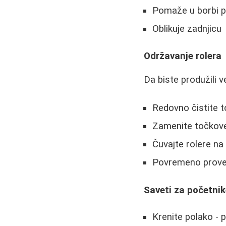
Pomaže u borbi pr
Oblikuje zadnjicu
Održavanje rolera
Da biste produžili ve
Redovno čistite t
Zamenite točkove
Čuvajte rolere na
Povremeno prover
Saveti za početni
Krenite polako - 