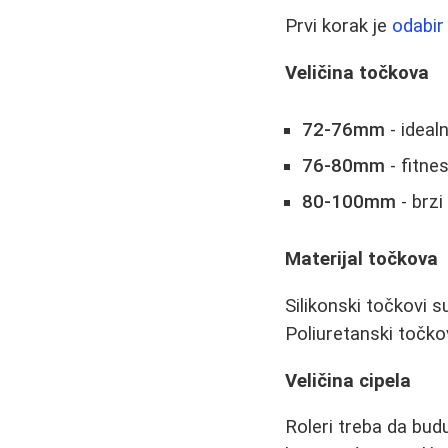
Prvi korak je
odabir
Veličina točkova
72-76mm
- ideal
76-80mm
- fitne
80-100mm
- brzi
Materijal točkova
Silikonski točkovi su 
Poliuretanski točko
Veličina cipela
Roleri treba da budu 