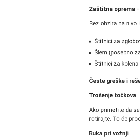
Zaštitna oprema -
Bez obzira na nivo 
Štitnici za zglob
Šlem (posebno za
Štitnici za kolena
Česte greške i reš
Trošenje točkova
Ako primetite da se
rotirajte. To će prod
Buka pri vožnji