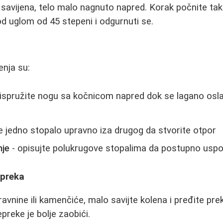
 savijena, telo malo nagnuto napred. Korak počnite ta
od uglom od 45 stepeni i odgurnuti se.
enja su:
 ispružite nogu sa kočnicom napred dok se lagano osla
e jedno stopalo upravno iza drugog da stvorite otpor
nje
- opisujte polukrugove stopalima da postupno usp
epreka
avnine ili kamenčiće, malo savijte kolena i pređite pre
preke je bolje zaobići.