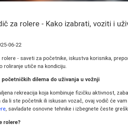
ič za rolere - Kako izabrati, voziti i uži
025-06-22
rolere - saveti za početnike, iskustva korisnika, prep
o roliranje utiče na kondiciju.
d početničkih dilema do uživanja u vožnji
iljena rekreacija koja kombinuje fizičku aktivnost, zaba
 da li ste početnik ili iskusan vozač, ovaj vodič će va
ere
, savladate osnovne tehnike i izbegnete česte grešk
e rolere?