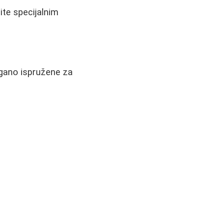
ite specijalnim
agano ispružene za