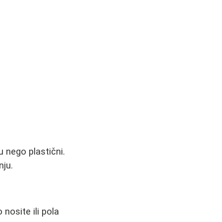
lu nego plastični.
nju.
 nosite ili pola