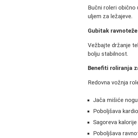
Bučni roleri obično
uljem za ležajeve.
Gubitak ravnoteže
Vežbajte držanje te
bolju stabilnost.
Benefiti roliranja z
Redovna vožnja role
Jača mišiće nogu 
Poboljšava kardio
Sagoreva kalorije
Poboljšava ravnot