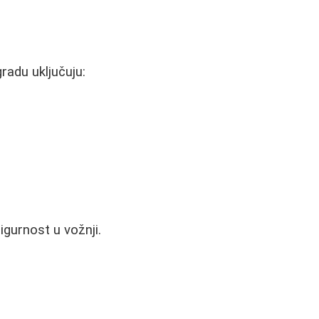
radu uključuju:
igurnost u vožnji.