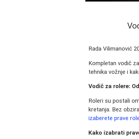
Vod
Rada Vilimanović
2
Kompletan vodič za 
tehnika vožnje i kak
Vodič za rolere: O
Roleri su postali om
kretanja. Bez obzira
izaberete prave rol
Kako izabrati prav