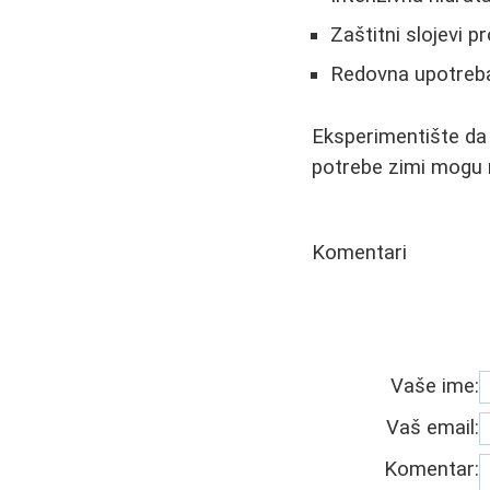
Zaštitni slojevi p
Redovna upotreba 
Eksperimentište da 
potrebe zimi mogu r
Komentari
Vaše ime:
Vaš email:
Komentar: