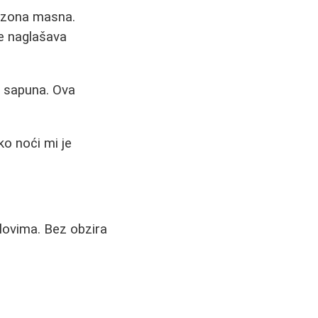
T zona masna.
e naglašava
z sapuna. Ova
ko noći mi je
slovima. Bez obzira