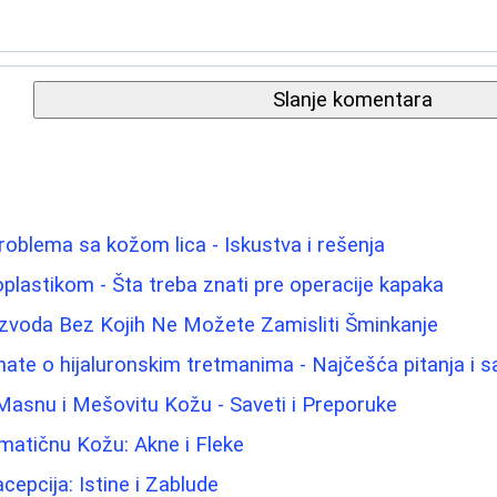
Slanje komentara
problema sa kožom lica - Iskustva i rešenja
oplastikom - Šta treba znati pre operacije kapaka
izvoda Bez Kojih Ne Možete Zamisliti Šminkanje
nate o hijaluronskim tretmanima - Najčešća pitanja i s
Masnu i Mešovitu Kožu - Saveti i Preporuke
matičnu Kožu: Akne i Fleke
pcija: Istine i Zablude