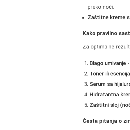
preko noći.
Zaštitne kreme 
Kako pravilno sast
Za optimalne rezult
Blago umivanje
-
Toner ili esencij
Serum sa hijalu
Hidratantna kr
Zaštitni sloj (no
Česta pitanja o zi