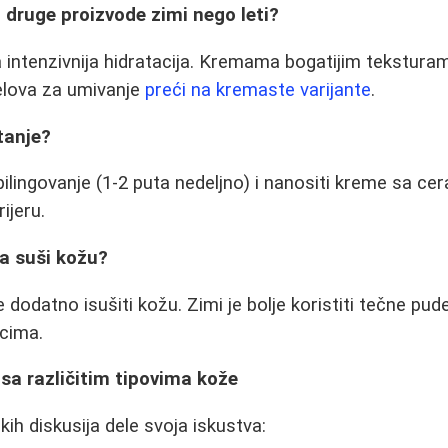
ti druge proizvode zimi nego leti?
a intenzivnija hidratacija. Kremama bogatijim teksturam
elova za umivanje
preći na kremaste varijante
.
tanje?
pilingovanje (1-2 puta nedeljno) i nanositi kreme sa ce
ijeru.
a suši kožu?
dodatno isušiti kožu. Zimi je bolje koristiti tečne pud
jcima.
 sa različitim tipovima kože
ih diskusija dele svoja iskustva: