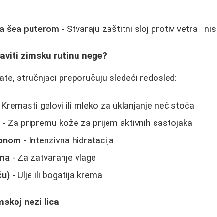
sa šea puterom
- Stvaraju zaštitni sloj protiv vetra i n
aviti zimsku rutinu nege?
ate, stručnjaci preporučuju sledeći redosled:
 Kremasti gelovi ili mleko za uklanjanje nečistoća
a
- Za pripremu kože za prijem aktivnih sastojaka
ronom
- Intenzivna hidratacija
ema
- Za zatvaranje vlage
ću)
- Ulje ili bogatija krema
mskoj nezi lica