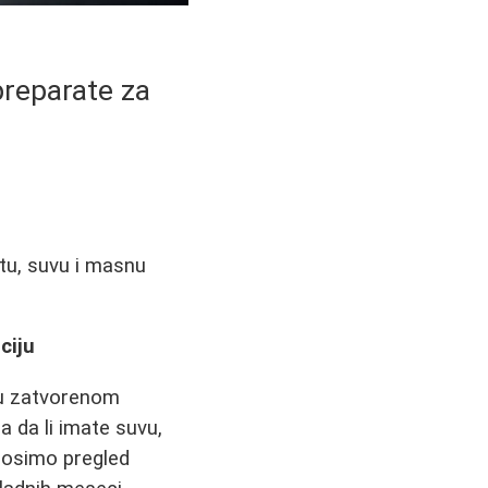
preparate za
itu, suvu i masnu
ciju
h u zatvorenom
ra da li imate suvu,
nosimo pregled