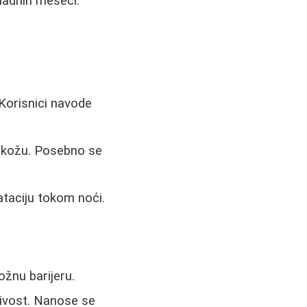
adnih meseci.
 Korisnici navode
u kožu. Posebno se
ataciju tokom noći.
ožnu barijeru.
jivost. Nanose se