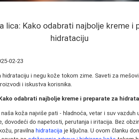
 lica: Kako odabrati najbolje kreme i 
hidrataciju
025-02-23
za hidrataciju i negu kože tokom zime. Saveti za mešov
oizvodi i iskustva korisnika.
Kako odabrati najbolje kreme i preparate za hidrata
 naša koža najviše pati - hladnoća, vetar i suv vazdu
e, dovodeći do napetosti, perutanja i iritacija. Bez obzi
kožu, pravilna
hidratacija
je ključna. U ovom članku do