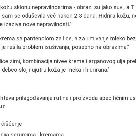
kožu sklonu nepravilnostima - obrazi su jako suvi, a 
sam se oduševila već nakon 2-3 dana. Hidrira kožu, n
e izaziva nove nepravilnosti."
 krema sa pantenolom za lice, a za umivanje mleko be
 je rešila problem isušivanja, posebno na obrazima."
lice zimi, kombinacija nivee kreme i arganovog ulja pre
ebeo sloj i ujutru koža je meka i hidrirana."
hteva prilagođavanje rutine i proizvoda specifičnim u
su:
 čišćenje
tacija serumima i kremama