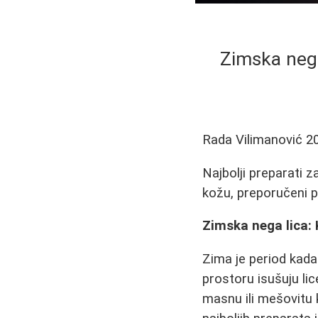
Zimska nega
Rada Vilimanović
2
Najbolji preparati 
kožu, preporučeni pr
Zimska nega lica: 
Zima je period kada
prostoru isušuju lic
masnu ili mešovitu 