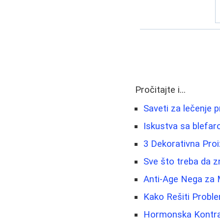
Pročitajte i...
Saveti za lečenje 
Iskustva sa blefar
3 Dekorativna Pro
Sve što treba da z
Anti-Age Nega za 
Kako Rešiti Proble
Hormonska Kontrace