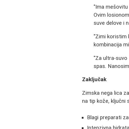
"Ima mešovitu 
Ovim losionom 
suve delove i n
"Zimi koristim
kombinacija mi
"Za ultra-suvo 
spas. Nanosim d
Zaključak
Zimska nega lica za
na tip kože, ključni 
Blagi preparati za
Intenzivna hidra