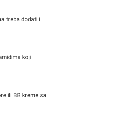
a treba dodati i
ramidima koji
ere ili BB kreme sa