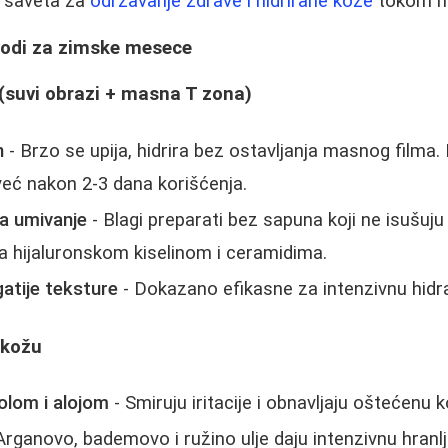
 i saveta za
održavanje zdrave i hidrirane kože
tokom hl
vodi za zimske mesece
(suvi obrazi + masna T zona)
n
- Brzo se upija, hidrira bez ostavljanja masnog filma.
 već nakon 2-3 dana korišćenja.
za umivanje
- Blagi preparati bez sapuna koji ne isušuj
a hijaluronskom kiselinom i ceramidima.
tije teksture
- Dokazano efikasne za intenzivnu hidr
 kožu
lom i alojom
- Smiruju iritacije i obnavljaju oštećenu k
Arganovo, bademovo i ružino ulje daju intenzivnu hranl