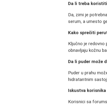
Da li treba koristi
Da, zimi je potrebn
serum, a umesto g
Kako sprečiti peru
Ključno je redovno 
obnavljaju kožnu bar
Da li puder može d
Puder u prahu može 
hidratantnim sasto
Iskustva korisnika
Korisnici sa forumsk