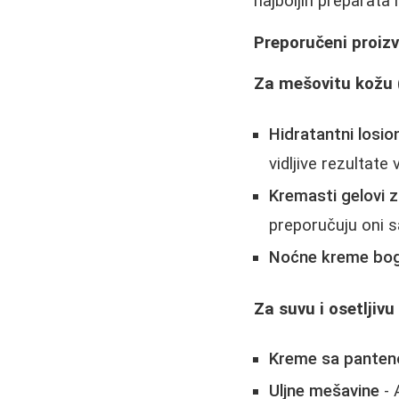
najboljih preparata
Preporučeni proiz
Za mešovitu kožu 
Hidratantni losio
vidljive rezultate
Kremasti gelovi 
preporučuju oni s
Noćne kreme boga
Za suvu i osetljivu
Kreme sa panteno
Uljne mešavine
- 