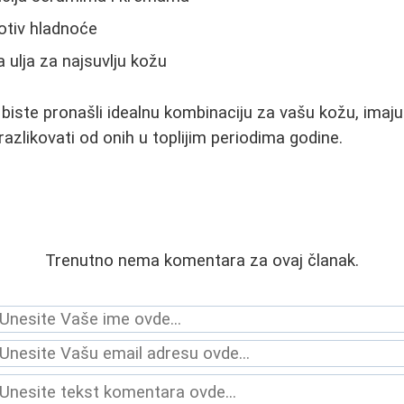
rotiv hladnoće
ulja za najsuvlju kožu
biste pronašli idealnu kombinaciju za vašu kožu, imajuć
azlikovati od onih u toplijim periodima godine.
Trenutno nema komentara za ovaj članak.