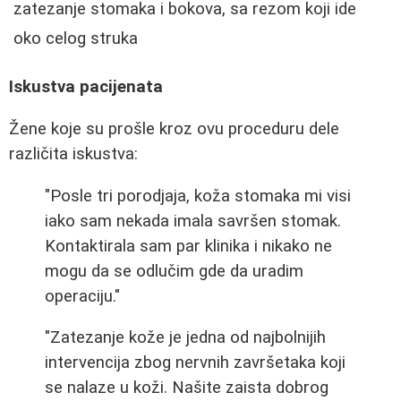
zatezanje stomaka i bokova, sa rezom koji ide
oko celog struka
Iskustva pacijenata
Žene koje su prošle kroz ovu proceduru dele
različita iskustva:
"Posle tri porodjaja, koža stomaka mi visi
iako sam nekada imala savršen stomak.
Kontaktirala sam par klinika i nikako ne
mogu da se odlučim gde da uradim
operaciju."
"Zatezanje kože je jedna od najbolnijih
intervencija zbog nervnih završetaka koji
se nalaze u koži. Našite zaista dobrog