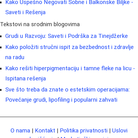
Kako Uspešno Negovati Sobne i Balkonske Biljke -
Saveti i Rešenja
Tekstovi na srodnim blogovima
Grudi u Razvoju: Saveti i Podrška za Tinejdžerke
Kako položiti stručni ispit za bezbednost i zdravlje
na radu
Kako rešiti hiperpigmentaciju i tamne fleke na licu -
Ispitana rešenja
Sve što treba da znate o estetskim operacijama:
Povećanje grudi, lipofiling i popularni zahvati
O nama
|
Kontakt
|
Politika privatnosti
|
Uslovi