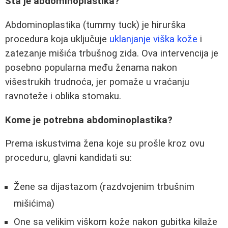
Šta je abdominoplastika?
Abdominoplastika (tummy tuck) je hirurška
procedura koja uključuje
uklanjanje viška kože
i
zatezanje mišića trbušnog zida. Ova intervencija je
posebno popularna među ženama nakon
višestrukih trudnoća, jer pomaže u vraćanju
ravnoteže i oblika stomaku.
Kome je potrebna abdominoplastika?
Prema iskustvima žena koje su prošle kroz ovu
proceduru, glavni kandidati su:
Žene sa dijastazom (razdvojenim trbušnim
mišićima)
One sa velikim viškom kože nakon gubitka kilaže