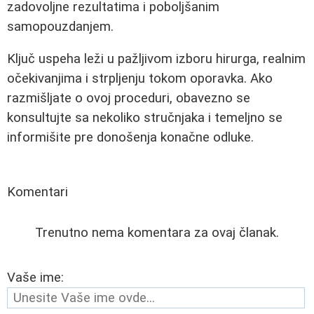
zadovoljne rezultatima i poboljšanim
samopouzdanjem.
Ključ uspeha leži u pažljivom izboru hirurga, realnim
očekivanjima i strpljenju tokom oporavka. Ako
razmišljate o ovoj proceduri, obavezno se
konsultujte sa nekoliko stručnjaka i temeljno se
informišite pre donošenja konačne odluke.
Komentari
Trenutno nema komentara za ovaj članak.
Vaše ime: