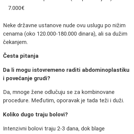
7.000€
Neke državne ustanove nude ovu uslugu po nižim
cenama (oko 120.000-180.000 dinara), ali sa dužim
čekanjem.
Česta pitanja
Da li mogu istovremeno raditi abdominoplastiku
i povećanje grudi?
Da, mnoge žene odlučuju se za kombinovane
procedure. Međutim, oporavak je tada teži i duži.
Koliko dugo traju bolovi?
Intenzivni bolovi traju 2-3 dana, dok blage