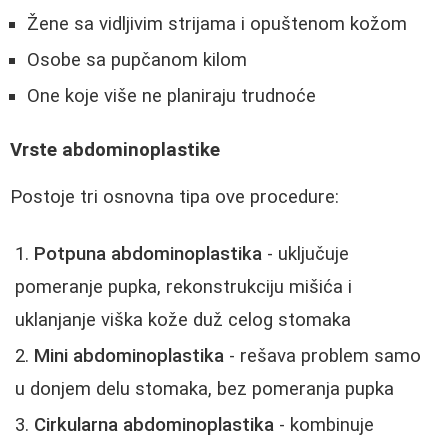
Žene sa vidljivim strijama i opuštenom kožom
Osobe sa pupčanom kilom
One koje više ne planiraju trudnoće
Vrste abdominoplastike
Postoje tri osnovna tipa ove procedure:
Potpuna abdominoplastika
- uključuje
pomeranje pupka, rekonstrukciju mišića i
uklanjanje viška kože duž celog stomaka
Mini abdominoplastika
- rešava problem samo
u donjem delu stomaka, bez pomeranja pupka
Cirkularna abdominoplastika
- kombinuje