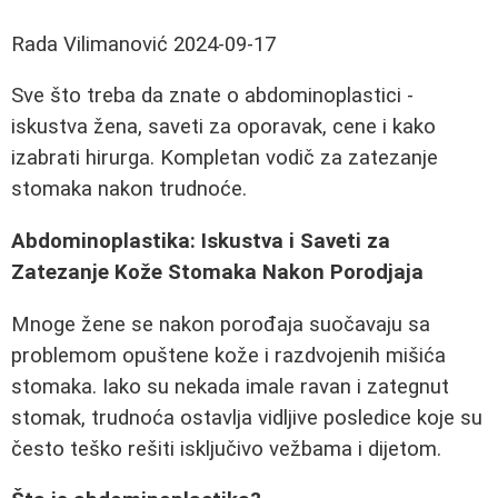
Rada Vilimanović
2024-09-17
Sve što treba da znate o abdominoplastici -
iskustva žena, saveti za oporavak, cene i kako
izabrati hirurga. Kompletan vodič za zatezanje
stomaka nakon trudnoće.
Abdominoplastika: Iskustva i Saveti za
Zatezanje Kože Stomaka Nakon Porodjaja
Mnoge žene se nakon porođaja suočavaju sa
problemom opuštene kože i razdvojenih mišića
stomaka. Iako su nekada imale ravan i zategnut
stomak, trudnoća ostavlja vidljive posledice koje su
često teško rešiti isključivo vežbama i dijetom.