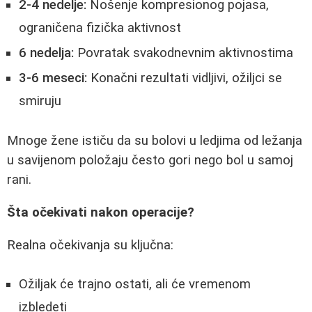
2-4 nedelje:
Nošenje kompresionog pojasa,
ograničena fizička aktivnost
6 nedelja:
Povratak svakodnevnim aktivnostima
3-6 meseci:
Konačni rezultati vidljivi, ožiljci se
smiruju
Mnoge žene ističu da su bolovi u ledjima od ležanja
u savijenom položaju često gori nego bol u samoj
rani.
Šta očekivati nakon operacije?
Realna očekivanja su ključna:
Ožiljak će trajno ostati, ali će vremenom
izbledeti