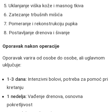
Uklanjanje viška kože i masnog tkiva
Zatezanje trbušnih mišića
Pomeranje i rekonstrukciju pupka
Postavljanje drenova i šivanje
Oporavak nakon operacije
Oporavak varira od osobe do osobe, ali uglavnom
uključuje:
1-3 dana:
Intenzivni bolovi, potreba za pomoć pri
kretanju
1 nedelja:
Vađenje drenova, osnovna
pokretljivost