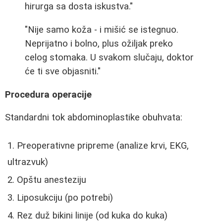
hirurga sa dosta iskustva."
"Nije samo koža - i mišić se istegnuo.
Neprijatno i bolno, plus ožiljak preko
celog stomaka. U svakom slučaju, doktor
će ti sve objasniti."
Procedura operacije
Standardni tok abdominoplastike obuhvata:
Preoperativne pripreme (analize krvi, EKG,
ultrazvuk)
Opštu anesteziju
Liposukciju (po potrebi)
Rez duž bikini linije (od kuka do kuka)