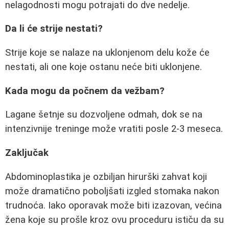
nelagodnosti mogu potrajati do dve nedelje.
Da li će strije nestati?
Strije koje se nalaze na uklonjenom delu kože će
nestati, ali one koje ostanu neće biti uklonjene.
Kada mogu da počnem da vežbam?
Lagane šetnje su dozvoljene odmah, dok se na
intenzivnije treninge može vratiti posle 2-3 meseca.
Zaključak
Abdominoplastika je ozbiljan hirurški zahvat koji
može dramatično poboljšati izgled stomaka nakon
trudnoća. Iako oporavak može biti izazovan, većina
žena koje su prošle kroz ovu proceduru ističu da su