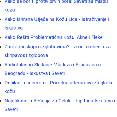
Kako se boriti protiv prvih bora: Saveti za mladu
kožu
Kako Ishrana Utječe na Kožu Lica - Istraživanje i
Iskustva
Kako Rešiti Problematičnu Kožu: Akne i Fleke
Zašto mi skripi u zglobovima? Uzroci i rešenja za
skripavost zglobova
Radiotalasno Skidanje Mladeža i Bradavica u
Beogradu - Iskustva i Saveti
Depilacija šećerom - Prirodna alternativa za glatku
kožu
Najefikasnija Rešenja za Celulit - Ispitana Iskustva i
Saveti