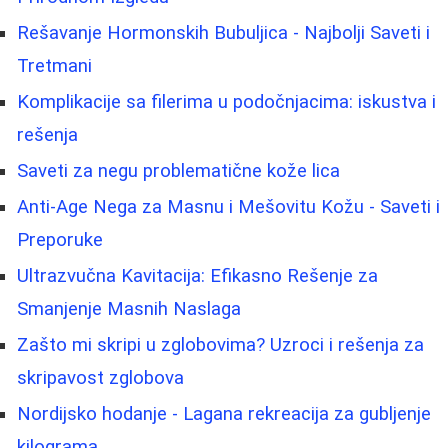
Rešavanje Hormonskih Bubuljica - Najbolji Saveti i
Tretmani
Komplikacije sa filerima u podočnjacima: iskustva i
rešenja
Saveti za negu problematične kože lica
Anti-Age Nega za Masnu i Mešovitu Kožu - Saveti i
Preporuke
Ultrazvučna Kavitacija: Efikasno Rešenje za
Smanjenje Masnih Naslaga
Zašto mi skripi u zglobovima? Uzroci i rešenja za
skripavost zglobova
Nordijsko hodanje - Lagana rekreacija za gubljenje
kilograma