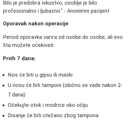
Bilo je predobra iskustvo, osoblje je bilo
profesionalno i ljubazno." - Anonimni pacijent
Oporavak nakon operacije
Period oporavka varira od osobe do osobe, ali evo
šta možete očekivati:
Prvih 7 dana:
Nos će biti u gipsu ili maski
U nosu će biti tamponi (obično se vade nakon 2-
7 dana)
Očekujte otok i modrice oko očiju
Disanje će biti otežano zbog tampona