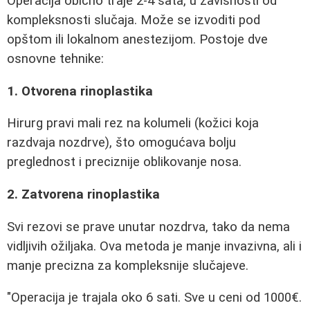
Operacija obično traje 2-4 sata, u zavisnosti od
kompleksnosti slučaja. Može se izvoditi pod
opštom ili lokalnom anestezijom. Postoje dve
osnovne tehnike:
1. Otvorena rinoplastika
Hirurg pravi mali rez na kolumeli (kožici koja
razdvaja nozdrve), što omogućava bolju
preglednost i preciznije oblikovanje nosa.
2. Zatvorena rinoplastika
Svi rezovi se prave unutar nozdrva, tako da nema
vidljivih ožiljaka. Ova metoda je manje invazivna, ali i
manje precizna za kompleksnije slučajeve.
"Operacija je trajala oko 6 sati. Sve u ceni od 1000€.