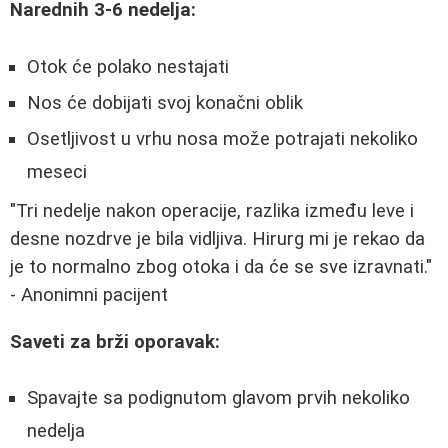
Narednih 3-6 nedelja:
Otok će polako nestajati
Nos će dobijati svoj konačni oblik
Osetljivost u vrhu nosa može potrajati nekoliko
meseci
"Tri nedelje nakon operacije, razlika između leve i
desne nozdrve je bila vidljiva. Hirurg mi je rekao da
je to normalno zbog otoka i da će se sve izravnati."
- Anonimni pacijent
Saveti za brži oporavak:
Spavajte sa podignutom glavom prvih nekoliko
nedelja