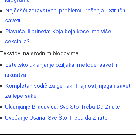
Najčešći zdravstveni problemi i rešenja - Stručni
saveti
Plavuša ili brineta: Koja boja kose ima više
seksipila?
Tekstovi na srodnim blogovima
Estetsko uklanjanje ožiljaka: metode, saveti i
iskustva
Kompletan vodič za gel lak: Trajnost, njega i saveti
za lepe šake
Uklanjanje Bradavica: Sve Što Treba Da Znate
Uvećanje Usana: Sve Što Treba da Znate