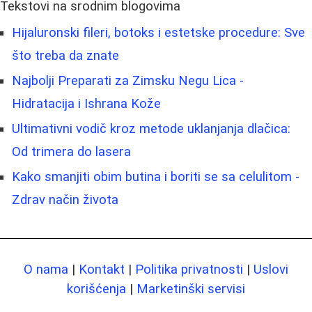
Tekstovi na srodnim blogovima
Hijaluronski fileri, botoks i estetske procedure: Sve
što treba da znate
Najbolji Preparati za Zimsku Negu Lica -
Hidratacija i Ishrana Kože
Ultimativni vodič kroz metode uklanjanja dlačica:
Od trimera do lasera
Kako smanjiti obim butina i boriti se sa celulitom -
Zdrav način života
O nama
|
Kontakt
|
Politika privatnosti
|
Uslovi
korišćenja
|
Marketinški servisi