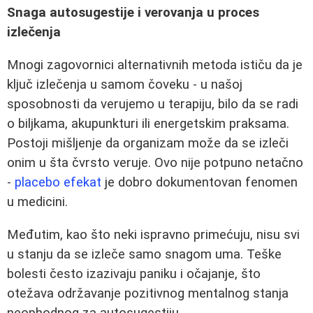
Snaga autosugestije i verovanja u proces
izlečenja
Mnogi zagovornici alternativnih metoda ističu da je
ključ izlečenja u samom čoveku - u našoj
sposobnosti da verujemo u terapiju, bilo da se radi
o biljkama, akupunkturi ili energetskim praksama.
Postoji mišljenje da organizam može da se izleči
onim u šta čvrsto veruje. Ovo nije potpuno netačno
-
placebo efekat
je dobro dokumentovan fenomen
u medicini.
Međutim, kao što neki ispravno primećuju, nisu svi
u stanju da se izleče samo snagom uma. Teške
bolesti često izazivaju paniku i očajanje, što
otežava održavanje pozitivnog mentalnog stanja
neophodnog za autosugestiju.