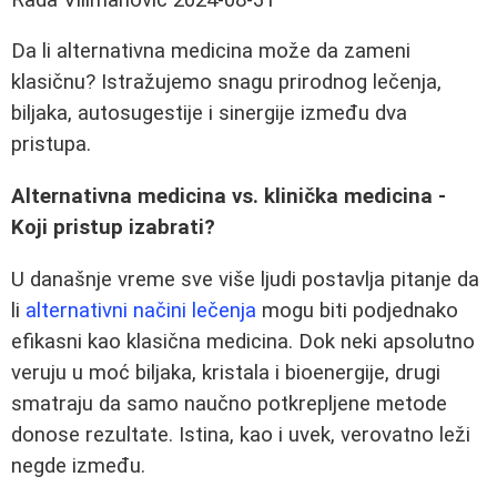
Da li alternativna medicina može da zameni
klasičnu? Istražujemo snagu prirodnog lečenja,
biljaka, autosugestije i sinergije između dva
pristupa.
Alternativna medicina vs. klinička medicina -
Koji pristup izabrati?
U današnje vreme sve više ljudi postavlja pitanje da
li
alternativni načini lečenja
mogu biti podjednako
efikasni kao klasična medicina. Dok neki apsolutno
veruju u moć biljaka, kristala i bioenergije, drugi
smatraju da samo naučno potkrepljene metode
donose rezultate. Istina, kao i uvek, verovatno leži
negde između.