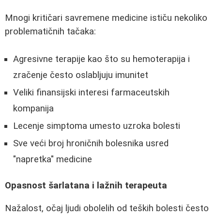
Mnogi kritičari savremene medicine ističu nekoliko
problematičnih tačaka:
Agresivne terapije kao što su hemoterapija i
zračenje često oslabljuju imunitet
Veliki finansijski interesi farmaceutskih
kompanija
Lecenje simptoma umesto uzroka bolesti
Sve veći broj hroničnih bolesnika usred
"napretka" medicine
Opasnost šarlatana i lažnih terapeuta
Nažalost, očaj ljudi obolelih od teških bolesti često