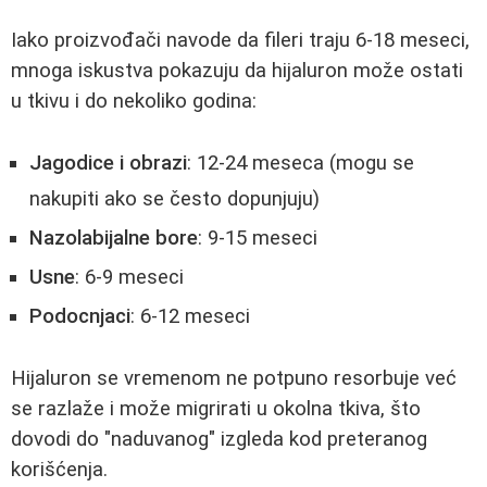
Iako proizvođači navode da fileri traju 6-18 meseci,
mnoga iskustva pokazuju da hijaluron može ostati
u tkivu i do nekoliko godina:
Jagodice i obrazi
: 12-24 meseca (mogu se
nakupiti ako se često dopunjuju)
Nazolabijalne bore
: 9-15 meseci
Usne
: 6-9 meseci
Podocnjaci
: 6-12 meseci
Hijaluron se vremenom ne potpuno resorbuje već
se razlaže i može migrirati u okolna tkiva, što
dovodi do "naduvanog" izgleda kod preteranog
korišćenja.