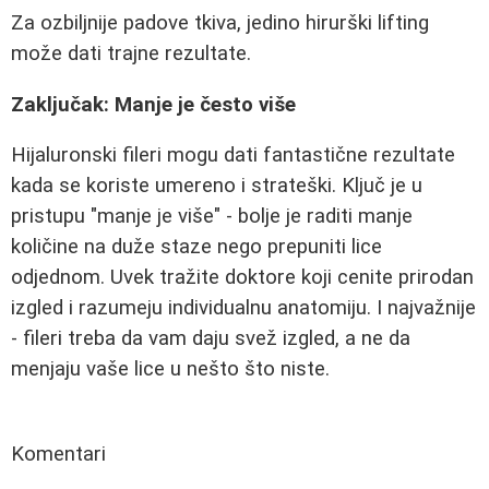
Za ozbiljnije padove tkiva, jedino hirurški lifting
može dati trajne rezultate.
Zaključak: Manje je često više
Hijaluronski fileri mogu dati fantastične rezultate
kada se koriste umereno i strateški. Ključ je u
pristupu "manje je više" - bolje je raditi manje
količine na duže staze nego prepuniti lice
odjednom. Uvek tražite doktore koji cenite prirodan
izgled i razumeju individualnu anatomiju. I najvažnije
- fileri treba da vam daju svež izgled, a ne da
menjaju vaše lice u nešto što niste.
Komentari