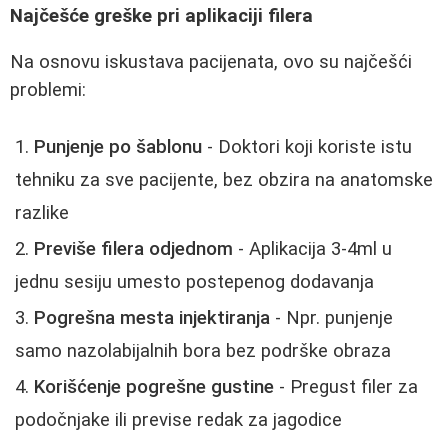
Najčešće greške pri aplikaciji filera
Na osnovu iskustava pacijenata, ovo su najčešći
problemi:
Punjenje po šablonu
- Doktori koji koriste istu
tehniku za sve pacijente, bez obzira na anatomske
razlike
Previše filera odjednom
- Aplikacija 3-4ml u
jednu sesiju umesto postepenog dodavanja
Pogrešna mesta injektiranja
- Npr. punjenje
samo nazolabijalnih bora bez podrške obraza
Korišćenje pogrešne gustine
- Pregust filer za
podočnjake ili previse redak za jagodice