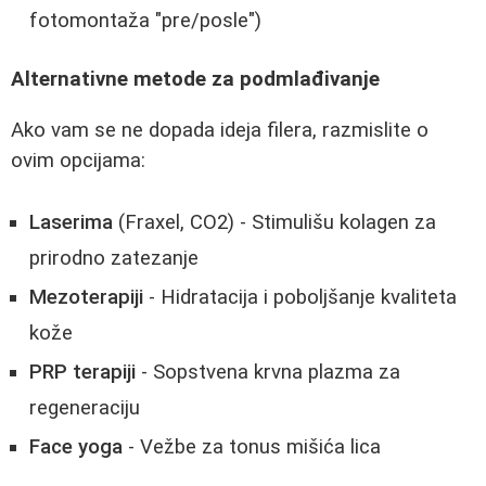
fotomontaža "pre/posle")
Alternativne metode za podmlađivanje
Ako vam se ne dopada ideja filera, razmislite o
ovim opcijama:
Laserima
(Fraxel, CO2) - Stimulišu kolagen za
prirodno zatezanje
Mezoterapiji
- Hidratacija i poboljšanje kvaliteta
kože
PRP terapiji
- Sopstvena krvna plazma za
regeneraciju
Face yoga
- Vežbe za tonus mišića lica