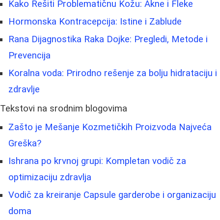
Kako Rešiti Problematičnu Kožu: Akne i Fleke
Hormonska Kontracepcija: Istine i Zablude
Rana Dijagnostika Raka Dojke: Pregledi, Metode i
Prevencija
Koralna voda: Prirodno rešenje za bolju hidrataciju i
zdravlje
Tekstovi na srodnim blogovima
Zašto je Mešanje Kozmetičkih Proizvoda Najveća
Greška?
Ishrana po krvnoj grupi: Kompletan vodič za
optimizaciju zdravlja
Vodič za kreiranje Capsule garderobe i organizaciju
doma