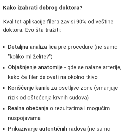
Kako izabrati dobrog doktora?
Kvalitet aplikacije filera zavisi 90% od veštine
doktora. Evo šta tražiti:
Detaljna analiza lica
pre procedure (ne samo
"koliko ml želite?")
Objašnjenje anatomije
- gde se nalaze arterije,
kako će filer delovati na okolno tkivo
Korišćenje kanile
za osetljive zone (smanjuje
rizik od oštećenja krvnih sudova)
Realna obećanja
o rezultatima i mogućim
nuspojavama
Prikazivanje autentičnih radova
(ne samo