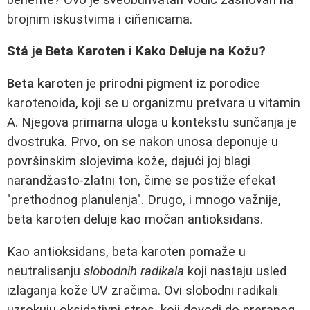
brojnim iskustvima i ciňenicama.
Stá je Beta Karoten i Kako Deluje na Kožu?
Beta karoten
je prirodni pigment iz porodice
karotenoida, koji se u organizmu pretvara u vitamin
A. Njegova primarna uloga u kontekstu sunčanja je
dvostruka. Prvo, on se nakon unosa deponuje u
površinskim slojevima kože, dajući joj blagi
narandžasto-zlatni ton, čime se postiže efekat
"prethodnog planulenja". Drugo, i mnogo važnije,
beta karoten deluje kao močan antioksidans.
Kao antioksidans, beta karoten pomaže u
neutralisanju
slobodnih radikala
koji nastaju usled
izlaganja kože UV zračima. Ovi slobodni radikali
uzrokuju oksidativni stres, koji dovodi do preranog