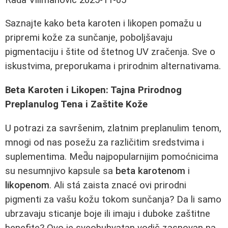
Saznajte kako beta karoten i likopen pomažu u
pripremi kože za sunčanje, poboljšavaju
pigmentaciju i štite od štetnog UV zračenja. Sve o
iskustvima, preporukama i prirodnim alternativama.
Beta Karoten i Likopen: Tajna Prirodnog
Preplanulog Tena i Zaštite Kože
U potrazi za savršenim, zlatnim preplanulim tenom,
mnogi od nas posežu za različitim sredstvima i
suplementima. Med̄u najpopularnijim pomoćnicima
su nesumnjivo kapsule sa
beta karotenom
i
likopenom
. Ali stá zaista znacé ovi prirodni
pigmenti za vašu kožu tokom sunčanja? Da li samo
ubrzavaju sticanje boje ili imaju i duboke zaštitne
benefite? Ovo je sveobuhvatan vodič zasnovan na