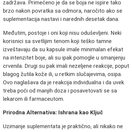
zadržava. Primećeno je da se boja ne ispire tako
brzo nakon povratka sa odmora, naročito ako se
suplementacija nastavi i narednih desetak dana.
Međutim, postoje i oni koji nisu oduševljeni. Neki
korisnici sa svetlijim tenom koji teško tamne
izveštavaju da su kapsule imale minimalan efekat
na intenzitet boje, ali su ipak pomogle u smanjenju
crvenila. Drugi su pak imali nezeljene reakcije, poput
blagog žutila kože ili, u retkim slučajevima, osipa.
Ovo naglašava da je reakcija individualna i da uvek
treba poći od manjih doza i posavetovati se sa
lekarom ili farmaceutom.
Prirodna Alternativa: Ishrana kao Ključ
Uzimanje suplementata je praktično, ali nikako ne