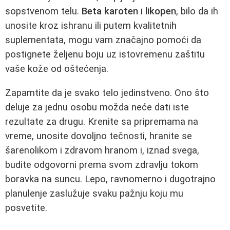
sopstvenom telu.
Beta karoten
i
likopen
, bilo da ih
unosite kroz ishranu ili putem kvalitetnih
suplementata, mogu vam značajno pomoći da
postignete željenu boju uz istovremenu zaštitu
vaše kože od oštećenja.
Zapamtite da je svako telo jedinstveno. Ono što
deluje za jednu osobu možda neće dati iste
rezultate za drugu. Krenite sa pripremama na
vreme, unosite dovoljno tečnosti, hranite se
šarenolikom i zdravom hranom i, iznad svega,
budite odgovorni prema svom zdravlju tokom
boravka na suncu. Lepo, ravnomerno i dugotrajno
planulenje zaslužuje svaku pažnju koju mu
posvetite.