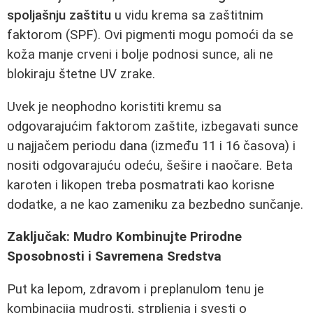
spoljašnju zaštitu
u vidu krema sa zaštitnim
faktorom (SPF). Ovi pigmenti mogu pomoći da se
koža manje crveni i bolje podnosi sunce, ali ne
blokiraju štetne UV zrake.
Uvek je neophodno koristiti kremu sa
odgovarajućim faktorom zaštite, izbegavati sunce
u najjačem periodu dana (između 11 i 16 časova) i
nositi odgovarajuću odeću, šešire i naočare. Beta
karoten i likopen treba posmatrati kao korisne
dodatke, a ne kao zameniku za bezbedno sunčanje.
Zaključak: Mudro Kombinujte Prirodne
Sposobnosti i Savremena Sredstva
Put ka lepom, zdravom i preplanulom tenu je
kombinacija mudrosti, strpljenja i svesti o