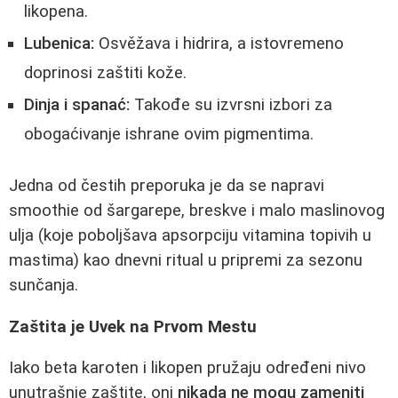
likopena.
Lubenica:
Osvěžava i hidrira, a istovremeno
doprinosi zaštiti kože.
Dinja i spanać:
Takođe su izvrsni izbori za
obogaćivanje ishrane ovim pigmentima.
Jedna od čestih preporuka je da se napravi
smoothie od šargarepe, breskve i malo maslinovog
ulja (koje poboljšava apsorpciju vitamina topivih u
mastima) kao dnevni ritual u pripremi za sezonu
sunčanja.
Zaštita je Uvek na Prvom Mestu
Iako beta karoten i likopen pružaju određeni nivo
unutrašnje zaštite, oni
nikada ne mogu zameniti