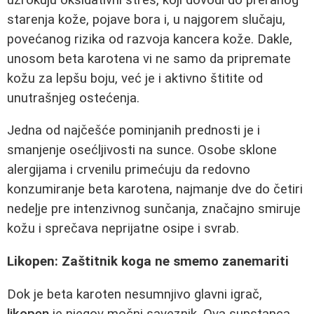
starenja kože, pojave bora i, u najgorem slučaju,
povećanog rizika od razvoja kancera kože. Dakle,
unosom beta karotena vi ne samo da pripremate
kožu za lepšu boju, već je i aktivno štitite od
unutrašnjeg ostećenja.
Jedna od najčešće pominjanih prednosti je i
smanjenje osećljivosti na sunce. Osobe sklone
alergijama i crvenilu primećuju da redovno
konzumiranje beta karotena, najmanje dve do četiri
nedeļje pre intenzivnog sunčanja, značajno smiruje
kožu i sprečava neprijatne osipe i svrab.
Likopen: Zaštitnik koga ne smemo zanemariti
Dok je beta karoten nesumnjivo glavni igrač,
likopen
je njegov močni saveznik. Ova supstanca,