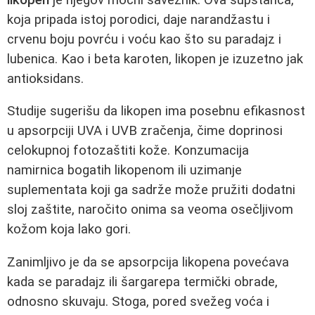
koja pripada istoj porodici, daje narandžastu i
crvenu boju povrću i voću kao što su paradajz i
lubenica. Kao i beta karoten, likopen je izuzetno jak
antioksidans.
Studije sugerišu da likopen ima posebnu efikasnost
u apsorpciji UVA i UVB zračenja, čime doprinosi
celokupnoj fotozaštiti kože. Konzumacija
namirnica bogatih likopenom ili uzimanje
suplementata koji ga sadrže može pružiti dodatni
sloj zaštite, naročito onima sa veoma osečljivom
kožom koja lako gori.
Zanimljivo je da se apsorpcija likopena povećava
kada se paradajz ili šargarepa termički obrade,
odnosno skuvaju. Stoga, pored svežeg voća i