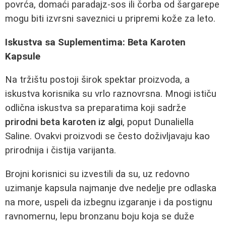
povrća, domaći paradajz-sos ili čorba od šargarepe
mogu biti izvrsni saveznici u pripremi kože za leto.
Iskustva sa Suplementima: Beta Karoten
Kapsule
Na tržištu postoji širok spektar proizvoda, a
iskustva korisnika su vrlo raznovrsna. Mnogi ističu
odlična iskustva sa preparatima koji sadrže
prirodni beta karoten iz algi
, poput Dunaliella
Saline. Ovakvi proizvodi se često doživljavaju kao
prirodnija i čistija varijanta.
Brojni korisnici su izvestili da su, uz redovno
uzimanje kapsula najmanje dve nedeļje pre odlaska
na more, uspeli da izbegnu izgaranje i da postignu
ravnomernu, lepu bronzanu boju koja se duže