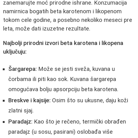
zanemarujte moć prirodne ishrane. Konzumacija
namirnica bogatih beta karotenom i likopenom
tokom cele godine, a posebno nekoliko meseci pre
leta, može dati izuzetne rezultate.
Najbolji prirodni izvori beta karotena i likopena
uključuju:
Šargarepa:
Može se jesti sveža, kuvana u
čorbama ili piti kao sok. Kuvana šargarepa
omogućava bolju apsorpciju beta karotena.
Breskve i kajsije:
Osim što su ukusne, daju koži
zlatni sjaj.
Paradajz:
Kao što je rečeno, termički obrađen
paradajz (u sosu, pasirani) oslobađa više