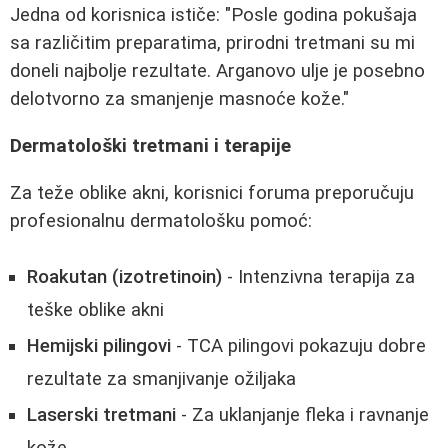
Jedna od korisnica ističe: "Posle godina pokušaja
sa različitim preparatima, prirodni tretmani su mi
doneli najbolje rezultate. Arganovo ulje je posebno
delotvorno za smanjenje masnoće kože."
Dermatološki tretmani i terapije
Za teže oblike akni, korisnici foruma preporučuju
profesionalnu dermatološku pomoć:
Roakutan (izotretinoin)
- Intenzivna terapija za
teške oblike akni
Hemijski pilingovi
- TCA pilingovi pokazuju dobre
rezultate za smanjivanje ožiljaka
Laserski tretmani
- Za uklanjanje fleka i ravnanje