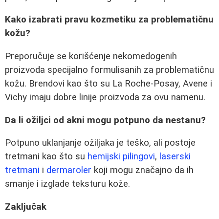
Kako izabrati pravu kozmetiku za problematičnu
kožu?
Preporučuje se korišćenje nekomedogenih
proizvoda specijalno formulisanih za problematičnu
kožu. Brendovi kao što su La Roche-Posay, Avene i
Vichy imaju dobre linije proizvoda za ovu namenu.
Da li ožiljci od akni mogu potpuno da nestanu?
Potpuno uklanjanje ožiljaka je teško, ali postoje
tretmani kao što su
hemijski pilingovi
,
laserski
tretmani
i
dermaroler
koji mogu značajno da ih
smanje i izglade teksturu kože.
Zaključak