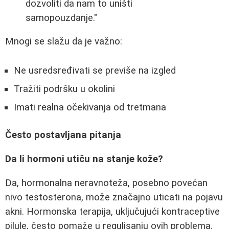
dozvoliti da nam to uništi
samopouzdanje."
Mnogi se slažu da je važno:
Ne usredsređivati se previše na izgled
Tražiti podršku u okolini
Imati realna očekivanja od tretmana
Često postavljana pitanja
Da li hormoni utiču na stanje kože?
Da, hormonalna neravnoteža, posebno povećan
nivo testosterona, može značajno uticati na pojavu
akni. Hormonska terapija, uključujući kontraceptive
pilule, često pomaže u regulisanju ovih problema.