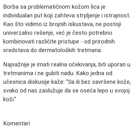
Borba sa problematičnom kožom lica je
individualan put koji zahteva strpljenje i istrajnost.
Kao što vidimo iz brojnih iskustava, ne postoji
univerzalno rešenje, već je često potrebno
kombinovati različite pristupe - od prirodnih
sredstava do dermatoloških tretmana.
Najvažnije je imati realna očekivanja, biti uporan u
tretmanima i ne gubiti nadu. Kako jedna od
učesnica diskusije kaže: "Sa ili bez savršene kože,
svako od nas zaslužuje da se oseća lepo u svojoj
koži."
Komentari