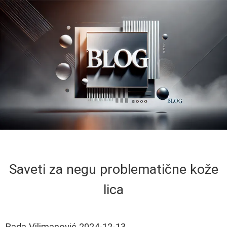
Saveti za negu problematične kože
lica
Rada Vilimanović
2024-12-13