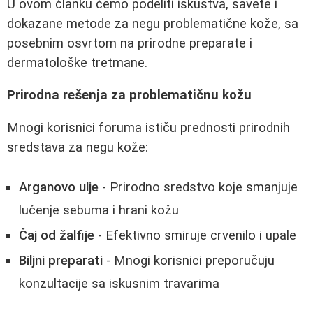
U ovom članku ćemo podeliti iskustva, savete i
dokazane metode za negu problematične kože, sa
posebnim osvrtom na prirodne preparate i
dermatološke tretmane.
Prirodna rešenja za problematičnu kožu
Mnogi korisnici foruma ističu prednosti prirodnih
sredstava za negu kože:
Arganovo ulje
- Prirodno sredstvo koje smanjuje
lučenje sebuma i hrani kožu
Čaj od žalfije
- Efektivno smiruje crvenilo i upale
Biljni preparati
- Mnogi korisnici preporučuju
konzultacije sa iskusnim travarima