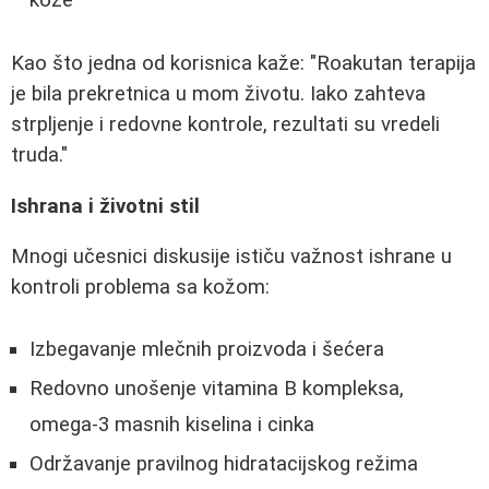
kože
Kao što jedna od korisnica kaže: "Roakutan terapija
je bila prekretnica u mom životu. Iako zahteva
strpljenje i redovne kontrole, rezultati su vredeli
truda."
Ishrana i životni stil
Mnogi učesnici diskusije ističu važnost ishrane u
kontroli problema sa kožom:
Izbegavanje mlečnih proizvoda i šećera
Redovno unošenje vitamina B kompleksa,
omega-3 masnih kiselina i cinka
Održavanje pravilnog hidratacijskog režima