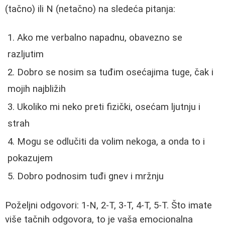
(tačno) ili N (netačno) na sledeća pitanja:
Ako me verbalno napadnu, obavezno se
razljutim
Dobro se nosim sa tuđim osećajima tuge, čak i
mojih najbližih
Ukoliko mi neko preti fizički, osećam ljutnju i
strah
Mogu se odlučiti da volim nekoga, a onda to i
pokazujem
Dobro podnosim tuđi gnev i mržnju
Poželjni odgovori: 1-N, 2-T, 3-T, 4-T, 5-T. Što imate
više tačnih odgovora, to je vaša emocionalna