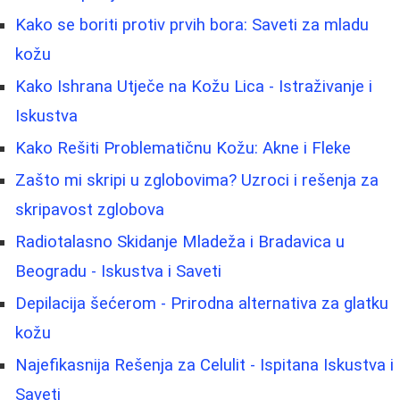
Kako se boriti protiv prvih bora: Saveti za mladu
kožu
Kako Ishrana Utječe na Kožu Lica - Istraživanje i
Iskustva
Kako Rešiti Problematičnu Kožu: Akne i Fleke
Zašto mi skripi u zglobovima? Uzroci i rešenja za
skripavost zglobova
Radiotalasno Skidanje Mladeža i Bradavica u
Beogradu - Iskustva i Saveti
Depilacija šećerom - Prirodna alternativa za glatku
kožu
Najefikasnija Rešenja za Celulit - Ispitana Iskustva i
Saveti