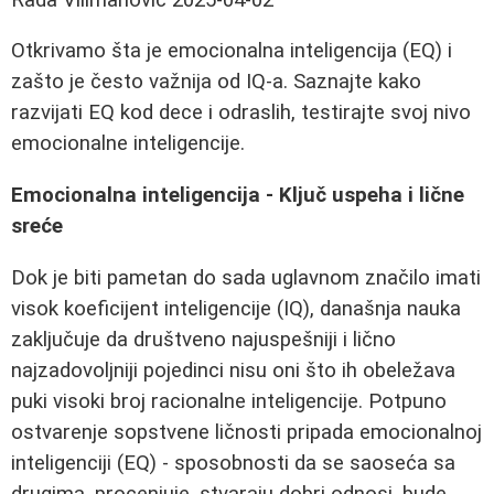
Otkrivamo šta je emocionalna inteligencija (EQ) i
zašto je često važnija od IQ-a. Saznajte kako
razvijati EQ kod dece i odraslih, testirajte svoj nivo
emocionalne inteligencije.
Emocionalna inteligencija - Ključ uspeha i lične
sreće
Dok je biti pametan do sada uglavnom značilo imati
visok koeficijent inteligencije (IQ), današnja nauka
zaključuje da društveno najuspešniji i lično
najzadovoljniji pojedinci nisu oni što ih obeležava
puki visoki broj racionalne inteligencije. Potpuno
ostvarenje sopstvene ličnosti pripada emocionalnoj
inteligenciji (EQ) - sposobnosti da se saoseća sa
drugima, procenjuje, stvaraju dobri odnosi, bude