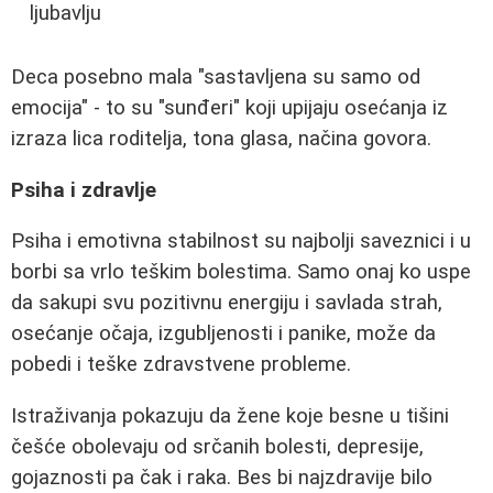
ljubavlju
Deca posebno mala "sastavljena su samo od
emocija" - to su "sunđeri" koji upijaju osećanja iz
izraza lica roditelja, tona glasa, načina govora.
Psiha i zdravlje
Psiha i emotivna stabilnost su najbolji saveznici i u
borbi sa vrlo teškim bolestima. Samo onaj ko uspe
da sakupi svu pozitivnu energiju i savlada strah,
osećanje očaja, izgubljenosti i panike, može da
pobedi i teške zdravstvene probleme.
Istraživanja pokazuju da žene koje besne u tišini
češće obolevaju od srčanih bolesti, depresije,
gojaznosti pa čak i raka. Bes bi najzdravije bilo