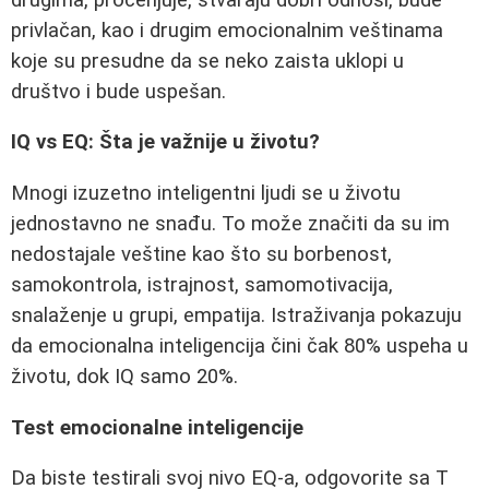
privlačan, kao i drugim emocionalnim veštinama
koje su presudne da se neko zaista uklopi u
društvo i bude uspešan.
IQ vs EQ: Šta je važnije u životu?
Mnogi izuzetno inteligentni ljudi se u životu
jednostavno ne snađu. To može značiti da su im
nedostajale veštine kao što su borbenost,
samokontrola, istrajnost, samomotivacija,
snalaženje u grupi, empatija. Istraživanja pokazuju
da emocionalna inteligencija čini čak 80% uspeha u
životu, dok IQ samo 20%.
Test emocionalne inteligencije
Da biste testirali svoj nivo EQ-a, odgovorite sa T