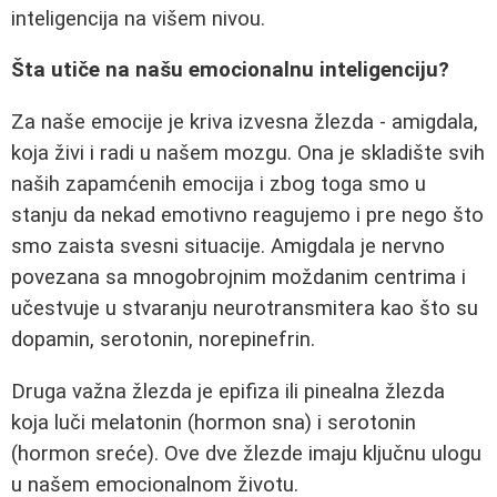
inteligencija na višem nivou.
Šta utiče na našu emocionalnu inteligenciju?
Za naše emocije je kriva izvesna žlezda - amigdala,
koja živi i radi u našem mozgu. Ona je skladište svih
naših zapamćenih emocija i zbog toga smo u
stanju da nekad emotivno reagujemo i pre nego što
smo zaista svesni situacije. Amigdala je nervno
povezana sa mnogobrojnim moždanim centrima i
učestvuje u stvaranju neurotransmitera kao što su
dopamin, serotonin, norepinefrin.
Druga važna žlezda je epifiza ili pinealna žlezda
koja luči melatonin (hormon sna) i serotonin
(hormon sreće). Ove dve žlezde imaju ključnu ulogu
u našem emocionalnom životu.