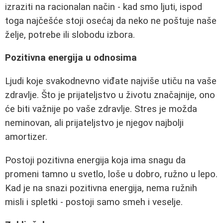
izraziti na racionalan način - kad smo ljuti, ispod
toga najčešće stoji osećaj da neko ne poštuje naše
želje, potrebe ili slobodu izbora.
Pozitivna energija u odnosima
Ljudi koje svakodnevno viđate najviše utiču na vaše
zdravlje. Što je prijateljstvo u životu značajnije, ono
će biti važnije po vaše zdravlje. Stres je možda
neminovan, ali prijateljstvo je njegov najbolji
amortizer.
Postoji pozitivna energija koja ima snagu da
promeni tamno u svetlo, loše u dobro, ružno u lepo.
Kad je na snazi pozitivna energija, nema ružnih
misli i spletki - postoji samo smeh i veselje.