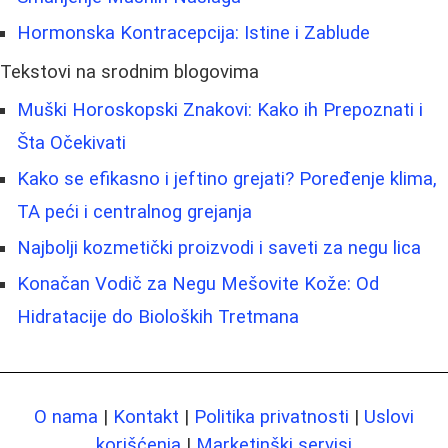
Hormonska Kontracepcija: Istine i Zablude
Tekstovi na srodnim blogovima
Muški Horoskopski Znakovi: Kako ih Prepoznati i
Šta Očekivati
Kako se efikasno i jeftino grejati? Poređenje klima,
TA peći i centralnog grejanja
Najbolji kozmetički proizvodi i saveti za negu lica
Konačan Vodič za Negu Mešovite Kože: Od
Hidratacije do Bioloških Tretmana
O nama
|
Kontakt
|
Politika privatnosti
|
Uslovi
korišćenja
|
Marketinški servisi