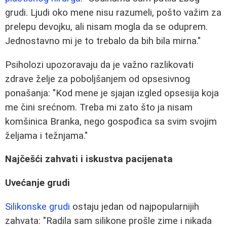
grudi. Ljudi oko mene nisu razumeli, pošto važim za
prelepu devojku, ali nisam mogla da se oduprem.
Jednostavno mi je to trebalo da bih bila mirna."
Psiholozi upozoravaju da je važno razlikovati
zdrave želje za poboljšanjem od opsesivnog
ponašanja: "Kod mene je sjajan izgled opsesija koja
me čini srećnom. Treba mi zato što ja nisam
komšinica Branka, nego gospođica sa svim svojim
željama i težnjama."
Najčešći zahvati i iskustva pacijenata
Uvećanje grudi
Silikonske grudi
ostaju jedan od najpopularnijih
zahvata: "Radila sam silikone prošle zime i nikada