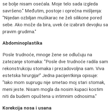
se bolje nisam osećala. Moje telo sada izgleda
savršeno." Međutim, postoje i oprečna mišljenja:
"Nijedan ozbiljan muškarac ne želi silikone pored
sebe. Ako može da bira, uvek će izabrati devojku sa
pravim grudima."
Abdominoplastika
Posle trudnoće, mnoge žene se odlučuju na
zatezanje stomaka: "Posle dve trudnoće radila sam
rekonstrukciju stomaka i prezadovoljna sam. Viva
estetska hirurgija!" Jedna pacijentkinja opisuje:
"Iako mom suprugu nije smetao moj stari stomak,
meni jeste. Nisam mogla da nosim kupaci kostim
niti da budem opuštena u intimnim odnosima."
Korekcija nosa i usana