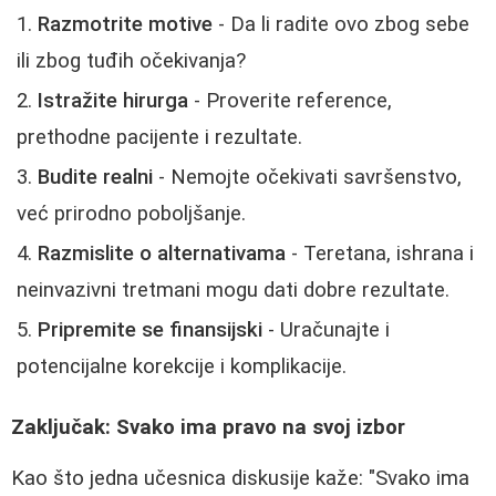
Razmotrite motive
- Da li radite ovo zbog sebe
ili zbog tuđih očekivanja?
Istražite hirurga
- Proverite reference,
prethodne pacijente i rezultate.
Budite realni
- Nemojte očekivati savršenstvo,
već prirodno poboljšanje.
Razmislite o alternativama
- Teretana, ishrana i
neinvazivni tretmani mogu dati dobre rezultate.
Pripremite se finansijski
- Uračunajte i
potencijalne korekcije i komplikacije.
Zaključak: Svako ima pravo na svoj izbor
Kao što jedna učesnica diskusije kaže: "Svako ima