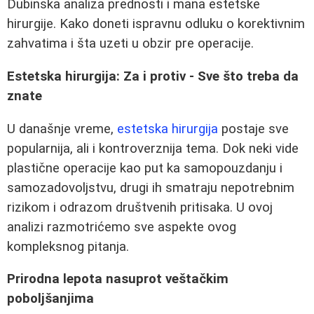
Dubinska analiza prednosti i mana estetske
hirurgije. Kako doneti ispravnu odluku o korektivnim
zahvatima i šta uzeti u obzir pre operacije.
Estetska hirurgija: Za i protiv - Sve što treba da
znate
U današnje vreme,
estetska hirurgija
postaje sve
popularnija, ali i kontroverznija tema. Dok neki vide
plastične operacije kao put ka samopouzdanju i
samozadovoljstvu, drugi ih smatraju nepotrebnim
rizikom i odrazom društvenih pritisaka. U ovoj
analizi razmotrićemo sve aspekte ovog
kompleksnog pitanja.
Prirodna lepota nasuprot veštačkim
poboljšanjima