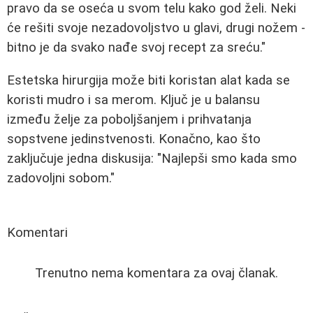
pravo da se oseća u svom telu kako god želi. Neki
će rešiti svoje nezadovoljstvo u glavi, drugi nožem -
bitno je da svako nađe svoj recept za sreću."
Estetska hirurgija može biti koristan alat kada se
koristi mudro i sa merom. Ključ je u balansu
između želje za poboljšanjem i prihvatanja
sopstvene jedinstvenosti. Konačno, kao što
zaključuje jedna diskusija: "Najlepši smo kada smo
zadovoljni sobom."
Komentari
Trenutno nema komentara za ovaj članak.