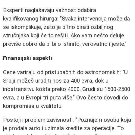
Eksperti naglašavaju važnost odabira
kvalifikovanog hirurga: "Svaka intervencija može da
se iskomplikuje, zato je bitno birati ozbiljnog
stručnjaka koji će to rešiti. Ako vam nešto deluje
previše dobro da bi bilo istinito, verovatno i jeste."
Finansijski aspekti
Cene variraju od pristupačnih do astronomskih: "U
Srbiji možeš uraditi nos za 400 evra, dok u
inostranstvu košta preko 4000. Grudi su 1500-2500
evra, a u Evropi tri puta više." Ovo često dovodi do
kompromisa u kvalitetu.
Postoji i problem zavisnosti: "Poznajem osobu koja
je prodala auto i uzimala kredite za operacije. To