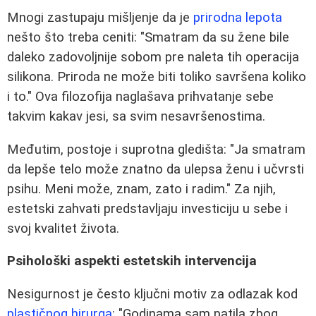
Mnogi zastupaju mišljenje da je
prirodna lepota
nešto što treba ceniti: "Smatram da su žene bile
daleko zadovoljnije sobom pre naleta tih operacija
silikona. Priroda ne može biti toliko savršena koliko
i to." Ova filozofija naglašava prihvatanje sebe
takvim kakav jesi, sa svim nesavršenostima.
Međutim, postoje i suprotna gledišta: "Ja smatram
da lepše telo može znatno da ulepsa ženu i učvrsti
psihu. Meni može, znam, zato i radim." Za njih,
estetski zahvati predstavljaju investiciju u sebe i
svoj kvalitet života.
Psihološki aspekti estetskih intervencija
Nesigurnost je često ključni motiv za odlazak kod
plastičnog hirurga
: "Godinama sam patila zbog