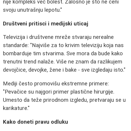
nije kompleks već bolest. Žalosno je što ne ceni
svoju unutrašnju lepotu."
Društveni pritisci i medijski uticaj
Televizija i društvene mreže stvaraju nerealne
standarde: "Najviše za to krivim televiziju koja nas
bombarduje tim stvarima. Sve mora da bude kako
trenutni trend nalaže. Više ne znam da razlikujem
devojčice, devojke, žene i bake - sve izgledaju isto."
Mediji često promovišu ekstremne primere:
"Pevačice su najgori primer plastične hirurgije.
Umesto da teže prirodnom izgledu, pretvaraju se u
karikature."
Kako doneti pravu odluku