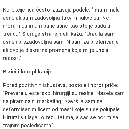
Korekcije lica često izazivaju podele: "Imam male
usne ali sam zadovoljna takvim kakve su. Ne
moram da imam pune usne kao što je sada u
trendu." S druge strane, neki kažu: "Uradila sam
usne i prezadovoljna sam. Nisam za preterivanje,
ali ovo je diskretna promena koja mi je unela
radost."
Rizici i komplikacije
Pored pozitivnih iskustava, postoje i horor priče:
"Prevare u estetskoj hirurgiji su realne. Nasela sam
na piramidalni marketing i završila sam sa
deformisanim licem od masti koje su se polupale.
Hirurzi su lagali o rezultatima, a sad se borim sa
trajnim posledicama."