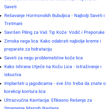
Saveti
Rešavanje Hormonskih Bubuljica - Najbolji Saveti i
Tretmani
Savršen Piling za Vaš Tip Kože: Vodič i Preporuke
Zimska nega lica: Kako odabrati najbolje kreme i
preparate za hidrataciju
Saveti za negu problematične kože lica
Kako Ishrana Utječe na Kožu Lica - Istraživanje i
Iskustva
Implantati u jagodicama - sve što treba da znate o
korekciji kontura lica
Ultrazvučna Kavitacija: Efikasno Rešenje za
Smanjenje Masnih Naslaga