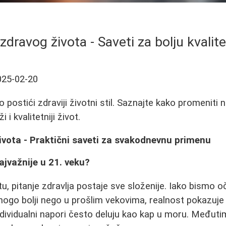
dravog života - Saveti za bolju kvalite
025-02-20
o postići zdraviji životni stil. Saznajte kako promeniti n
 i kvalitetniji život.
ivota - Praktični saveti za svakodnevnu primenu
ajvažnije u 21. veku?
 pitanje zdravlja postaje sve složenije. Iako bismo oč
nogo bolji nego u prošlim vekovima, realnost pokazuje
ndividualni napori često deluju kao kap u moru. Međut