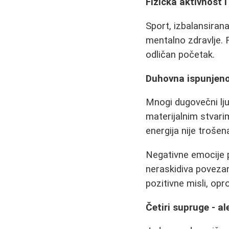
Fizička aktivnost 
Sport, izbalansiran
mentalno zdravlje. F
odličan početak.
Duhovna ispunjen
Mnogi dugovečni lju
materijalnim stvari
energija nije troše
Negativne emocije p
neraskidiva poveza
pozitivne misli, opr
Četiri supruge - al