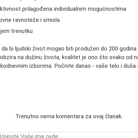
aktivnost prilagođena individualnim mogućnostima
ovne ravnoteže i smisla
njem trenutku
 da bi ljudski život mogao biti produžen do 200 godin
 obzira na dužinu života, kvalitet je ono što svako od
kodnevnim izborima. Počnite danas - vaše telo i duša 
Trenutno nema komentara za ovaj članak.