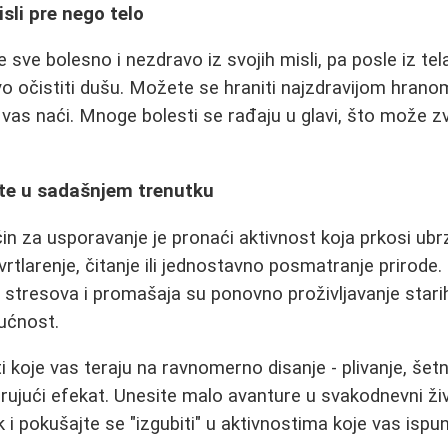
isli pre nego telo
 sve bolesno i nezdravo iz svojih misli, pa posle iz tel
vo očistiti dušu. Možete se hraniti najzdravijom hranom
 vas naći. Mnoge bolesti se rađaju u glavi, što može zv
ajte u sadašnjem trenutku
čin za usporavanje je pronaći aktivnost koja prkosi u
 vrtlarenje, čitanje ili jednostavno posmatranje prirode.
a stresova i promašaja su ponovno proživljavanje starih
ućnost.
 koje vas teraju na ravnomerno disanje - plivanje, šetnj
ujući efekat. Unesite malo avanture u svakodnevni živ
 i pokušajte se "izgubiti" u aktivnostima koje vas ispun