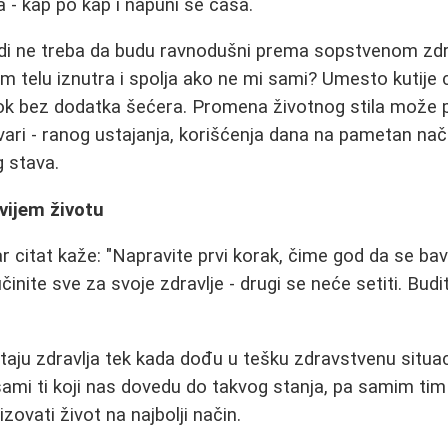
a - kap po kap i napuni se čaša.
udi ne treba da budu ravnodušni prema sopstvenom zdr
m telu iznutra i spolja ako ne mi sami? Umesto kutije c
sok bez dodatka šećera. Promena životnog stila može 
vari - ranog ustajanja, korišćenja dana na pametan nači
 stava.
avijem životu
 citat kaže: "Napravite prvi korak, čime god da se bavi
, učinite sve za svoje zdravlje - drugi se neće setiti. Bu
aju zdravlja tek kada dođu u tešku zdravstvenu situacij
sami ti koji nas dovedu do takvog stanja, pa samim 
zovati život na najbolji način.