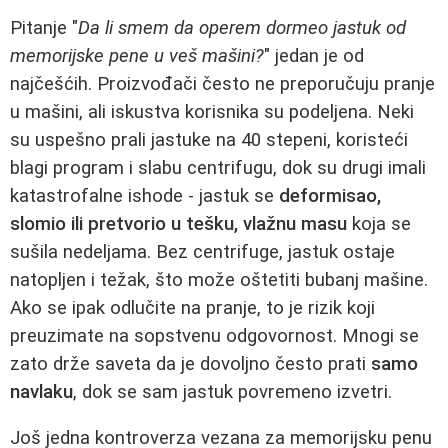
Pitanje "
Da li smem da operem dormeo jastuk od
memorijske pene u veš mašini?
" jedan je od
najčešćih. Proizvođači često ne preporučuju pranje
u mašini, ali iskustva korisnika su podeljena. Neki
su uspešno prali jastuke na 40 stepeni, koristeći
blagi program i slabu centrifugu, dok su drugi imali
katastrofalne ishode - jastuk se
deformisao,
slomio ili pretvorio u tešku, vlažnu masu
koja se
sušila nedeljama. Bez centrifuge, jastuk ostaje
natopljen i težak, što može oštetiti bubanj mašine.
Ako se ipak odlučite na pranje, to je rizik koji
preuzimate na sopstvenu odgovornost. Mnogi se
zato drže saveta da je dovoljno često prati
samo
navlaku
, dok se sam jastuk povremeno izvetri.
Još jedna kontroverza vezana za memorijsku penu