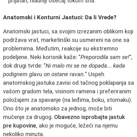
prijatan, hladniji osećaj tokom sna.
Anatomski i Konturni Jastuci: Da li Vrede?
Anatomski jastuci, sa svojim izrezanim oblikom koji
podržava vrat, marketinški su usmereni na one sa
problemima. Međutim, reakcije su ekstremno
podeljene. Neki korisnik kaže: "
Preporodila sam se!
",
dok drugi tvrde: "
Ni malo mi se ne dopada... kada
podignem glavu on ostane ravan.
" Uspeh
anatomskog jastuka zavisi od tačnog poklapanja sa
vašom gradom tela, visinom ramena i preferiranim
položajem za spavanje (na leđima, boku, stomaku).
Ono što je anatomsko za jednog, može biti
mučenje za drugog.
Obavezno isprobajte jastuk
pre kupovine
, ako je moguće, ležeći na njemu
nekoliko minuta.