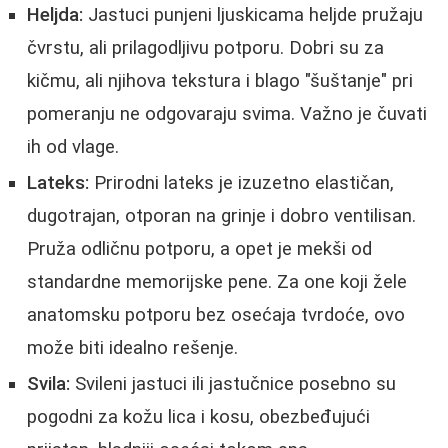
Heljda:
Jastuci punjeni ljuskicama heljde pružaju
čvrstu, ali prilagodljivu potporu. Dobri su za
kičmu, ali njihova tekstura i blago "šuštanje" pri
pomeranju ne odgovaraju svima. Važno je čuvati
ih od vlage.
Lateks:
Prirodni lateks je izuzetno elastičan,
dugotrajan, otporan na grinje i dobro ventilisan.
Pruža odličnu potporu, a opet je mekši od
standardne memorijske pene. Za one koji žele
anatomsku potporu bez osećaja tvrdoće, ovo
može biti idealno rešenje.
Svila:
Svileni jastuci ili jastučnice posebno su
pogodni za kožu lica i kosu, obezbeđujući