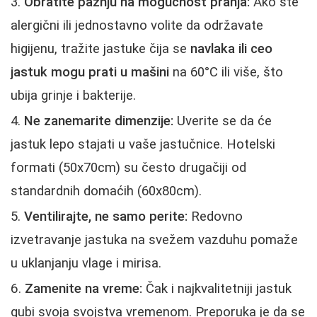
Obratite pažnju na mogućnost pranja:
Ako ste
alergični ili jednostavno volite da održavate
higijenu, tražite jastuke čija se
navlaka ili ceo
jastuk mogu prati u mašini
na 60°C ili više, što
ubija grinje i bakterije.
Ne zanemarite dimenzije:
Uverite se da će
jastuk lepo stajati u vaše jastučnice. Hotelski
formati (50x70cm) su često drugačiji od
standardnih domaćih (60x80cm).
Ventilirajte, ne samo perite:
Redovno
izvetravanje jastuka na svežem vazduhu pomaže
u uklanjanju vlage i mirisa.
Zamenite na vreme:
Čak i najkvalitetniji jastuk
gubi svoja svojstva vremenom. Preporuka je da se