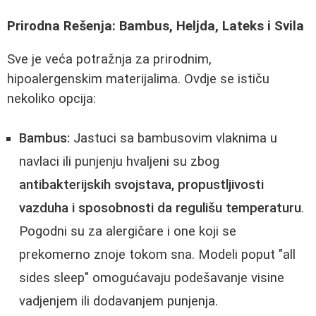
Prirodna Rešenja: Bambus, Heljda, Lateks i Svila
Sve je veća potražnja za prirodnim,
hipoalergenskim materijalima. Ovdje se ističu
nekoliko opcija:
Bambus:
Jastuci sa bambusovim vlaknima u
navlaci ili punjenju hvaljeni su zbog
antibakterijskih svojstava, propustljivosti
vazduha i sposobnosti da regulišu temperaturu
.
Pogodni su za alergičare i one koji se
prekomerno znoje tokom sna. Modeli poput "all
sides sleep" omogućavaju podešavanje visine
vadjenjem ili dodavanjem punjenja.