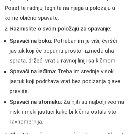
Posetite radnju, legnite na njega u položaju u
kome obično spavate.
Razmislite o svom položaju za spavanje:
Spavači na boku:
Potreban im je viši, čvršći
jastuk koji će popuniti prostor između uha i
sprata, držeći vrat u ravnoj liniji sa kičmom.
Spavači na leđima:
Treba im srednje visok
jastuk koji podržava vrat bez podizanja glave
previše.
Spavači na stomaku:
Za njih su najbolji veoma
niski i meki jastuci kako bi kičma ostala što
ravnomernija.