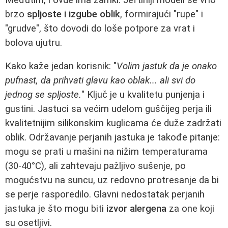
brzo
spljoste i izgube oblik
, formirajući "rupe" i
"grudve", što dovodi do loše potpore za vrat i
bolova ujutru.
Kako kaže jedan korisnik: "
Volim jastuk da je onako
pufnast, da prihvati glavu kao oblak... ali svi do
jednog se spljoste.
" Ključ je u kvalitetu punjenja i
gustini. Jastuci sa većim udelom guščijeg perja ili
kvalitetnijim silikonskim kuglicama će duže zadržati
oblik. Održavanje perjanih jastuka je takođe pitanje:
mogu se prati u mašini na nižim temperaturama
(30-40°C), ali zahtevaju pažljivo sušenje, po
mogućstvu na suncu, uz redovno protresanje da bi
se perje rasporedilo. Glavni nedostatak perjanih
jastuka je što mogu biti
izvor alergena
za one koji
su osetljivi.