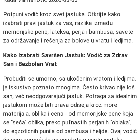
Potpuni vodič kroz svet jastuka. Otkrijte kako
izabrati pravi jastuk za vas, razlike između
memorijske pene, lateksa, perja i bambusa, savete
za održavanje i rešenja za bolove u vratu i ledjima.
Kako Izabrati Savršen Jastuk: Vodič za Zdrav
San i Bezbolan Vrat
Probuditi se umorno, sa ukočenim vratom i ledjima,
je iskustvo poznato mnogima. Često krivac nije loš
san, već neodgovarajući jastuk. Potraga za idealnim
jastukom može biti prava odiseja kroz more
materijala, oblika i cena - od memorijske pene koja
se "seća" oblika, preko pufnastih perjanih "oblaka",
do egzotičnih punila od bambusa i heljde. Ovaj vodić
će vam pomoći da se snađete u svetu jastuka,