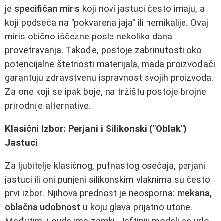
je
specifičan miris
koji novi jastuci često imaju, a
koji podseća na "pokvarena jaja" ili hemikalije. Ovaj
miris obično iščezne posle nekoliko dana
provetravanja. Takođe, postoje zabrinutosti oko
potencijalne štetnosti materijala, mada proizvođači
garantuju zdravstvenu ispravnost svojih proizvoda.
Za one koji se ipak boje, na tržištu postoje brojne
prirodnije alternative.
Klasični Izbor: Perjani i Silikonski ("Oblak")
Jastuci
Za ljubitelje klasičnog, pufnastog osećaja, perjani
jastuci ili oni punjeni silikonskim vlaknima su često
prvi izbor. Njihova prednost je neosporna:
mekana,
oblačna udobnost
u koju glava prijatno utone.
Međutim, i ovde ima zamki. Jeftiniji modeli se vrlo