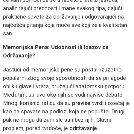
analizirajući prednosti i mane svakog tipa, dajući
praktične savete za održavanje i odgovarajući na
najčešća pitanja koja muče sve koji žele kvalitetan
san.
Memorijska Pena: Udobnost ili Izazov za
Održavanje?
Jastuci od memorijske pene su postali izuzetno
popularni zbog svoje sposobnosti da se prilagode
obliku glave i vrata, pružajući anatomsku potporu.
Međutim, upravo oko njih se vodi najviše debate.
Mnogi korisnici ističu da su
previše tvrdi
i osećaj je
kao da spavate na podlozi koja ne popušta. Drugi
pak ne mogu da zamisle san bez njih. Glavni
problem, pored tvrdoće, je
održavanje
.