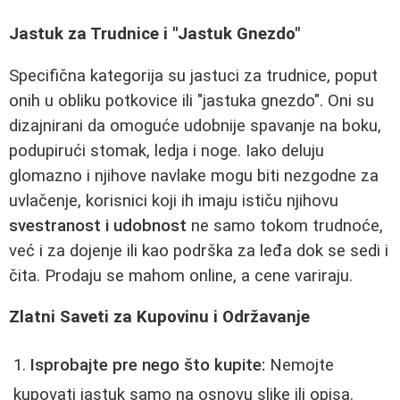
Jastuk za Trudnice i "Jastuk Gnezdo"
Specifična kategorija su jastuci za trudnice, poput
onih u obliku potkovice ili "jastuka gnezdo". Oni su
dizajnirani da omoguće udobnije spavanje na boku,
podupirući stomak, ledja i noge. Iako deluju
glomazno i njihove navlake mogu biti nezgodne za
uvlačenje, korisnici koji ih imaju ističu njihovu
svestranost i udobnost
ne samo tokom trudnoće,
već i za dojenje ili kao podrška za leđa dok se sedi i
čita. Prodaju se mahom online, a cene variraju.
Zlatni Saveti za Kupovinu i Održavanje
Isprobajte pre nego što kupite:
Nemojte
kupovati jastuk samo na osnovu slike ili opisa.