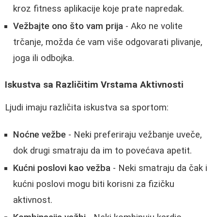
kroz fitness aplikacije koje prate napredak.
Vežbajte ono što vam prija
- Ako ne volite
trčanje, možda će vam više odgovarati plivanje,
joga ili odbojka.
Iskustva sa Različitim Vrstama Aktivnosti
Ljudi imaju različita iskustva sa sportom:
Noćne vežbe
- Neki preferiraju vežbanje uveče,
dok drugi smatraju da im to povećava apetit.
Kućni poslovi kao vežba
- Neki smatraju da čak i
kućni poslovi mogu biti korisni za fizičku
aktivnost.