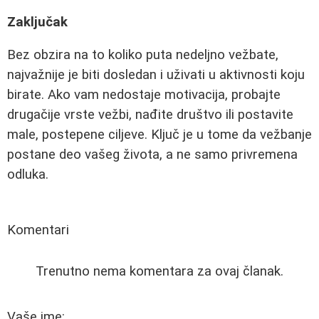
Zaključak
Bez obzira na to koliko puta nedeljno vežbate,
najvažnije je biti dosledan i uživati u aktivnosti koju
birate. Ako vam nedostaje motivacija, probajte
drugačije vrste vežbi, nađite društvo ili postavite
male, postepene ciljeve. Ključ je u tome da vežbanje
postane deo vašeg života, a ne samo privremena
odluka.
Komentari
Trenutno nema komentara za ovaj članak.
Vaše ime: