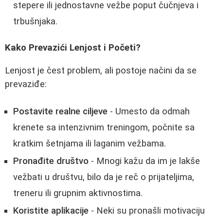
stepere ili jednostavne vežbe poput čučnjeva i
trbušnjaka.
Kako Prevazići Lenjost i Početi?
Lenjost je čest problem, ali postoje načini da se
prevaziđe:
Postavite realne ciljeve
- Umesto da odmah
krenete sa intenzivnim treningom, počnite sa
kratkim šetnjama ili laganim vežbama.
Pronađite društvo
- Mnogi kažu da im je lakše
vežbati u društvu, bilo da je reč o prijateljima,
treneru ili grupnim aktivnostima.
Koristite aplikacije
- Neki su pronašli motivaciju