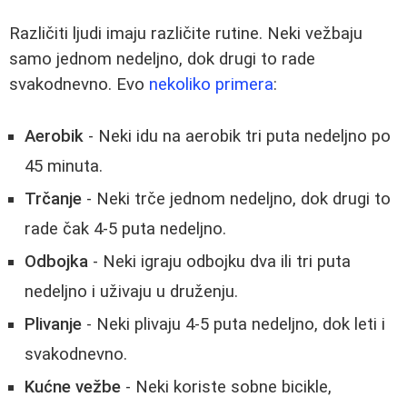
Različiti ljudi imaju različite rutine. Neki vežbaju
samo jednom nedeljno, dok drugi to rade
svakodnevno. Evo
nekoliko primera
:
Aerobik
- Neki idu na aerobik tri puta nedeljno po
45 minuta.
Trčanje
- Neki trče jednom nedeljno, dok drugi to
rade čak 4-5 puta nedeljno.
Odbojka
- Neki igraju odbojku dva ili tri puta
nedeljno i uživaju u druženju.
Plivanje
- Neki plivaju 4-5 puta nedeljno, dok leti i
svakodnevno.
Kućne vežbe
- Neki koriste sobne bicikle,