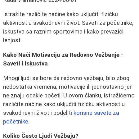
Istražite različite načine kako uključiti fizičku
aktivnost u svakodnevni život. Saveti za početnike,
iskustva sa raznim sportovima i kako prevazići
lenjost.
Kako Naći Motivaciju za Redovno Vežbanje -
Saveti i Iskustva
Mnogi ljudi se bore da redovno vežbaju, bilo zbog
nedostatka vremena, motivacije ili jednostavno jer
ne znaju odakle početi. U ovom članku, istražićemo
različite načine kako uključiti fizičku aktivnost u
svakodnevni život i podeliti
korisne savete za
početnike
.
Koliko Često Ljudi Vežbaju?