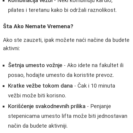
Kombinacija vežbi
- Neki kombinuju kardio,
pilates i teretanu kako bi održali raznolikost.
Šta Ako Nemate Vremena?
Ako ste zauzeti, ipak možete naći načine da budete
aktivni:
Šetnja umesto vožnje
- Ako idete na fakultet ili
posao, hodajte umesto da koristite prevoz.
Kratke vežbe tokom dana
- Čak i 10 minuta
vežbi može biti korisno.
Korišćenje svakodnevnih prilika
- Penjanje
stepenicama umesto lifta može biti jednostavan
način da budete aktivniji.