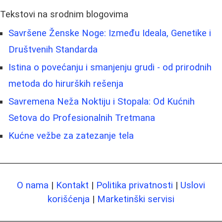
Tekstovi na srodnim blogovima
Savršene Ženske Noge: Između Ideala, Genetike i
Društvenih Standarda
Istina o povećanju i smanjenju grudi - od prirodnih
metoda do hirurških rešenja
Savremena Neža Noktiju i Stopala: Od Kućnih
Setova do Profesionalnih Tretmana
Kućne vežbe za zatezanje tela
O nama
|
Kontakt
|
Politika privatnosti
|
Uslovi
korišćenja
|
Marketinški servisi