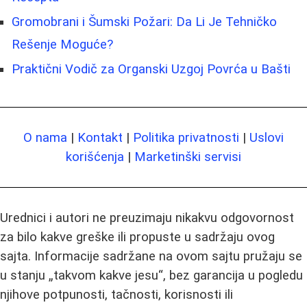
Gromobrani i Šumski Požari: Da Li Je Tehničko
Rešenje Moguće?
Praktični Vodič za Organski Uzgoj Povrća u Bašti
O nama
|
Kontakt
|
Politika privatnosti
|
Uslovi
korišćenja
|
Marketinški servisi
Urednici i autori ne preuzimaju nikakvu odgovornost
za bilo kakve greške ili propuste u sadržaju ovog
sajta. Informacije sadržane na ovom sajtu pružaju se
u stanju „takvom kakve jesu“, bez garancija u pogledu
njihove potpunosti, tačnosti, korisnosti ili