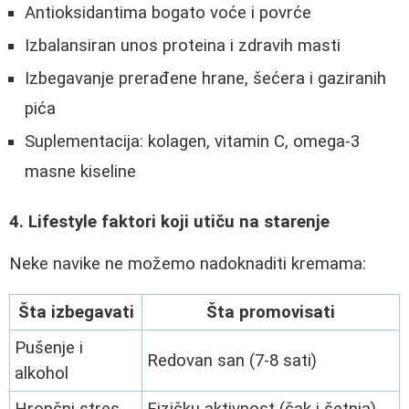
Antioksidantima bogato voće i povrće
Izbalansiran unos proteina i zdravih masti
Izbegavanje prerađene hrane, šećera i gaziranih
pića
Suplementacija: kolagen, vitamin C, omega-3
masne kiseline
4. Lifestyle faktori koji utiču na starenje
Neke navike ne možemo nadoknaditi kremama:
Šta izbegavati
Šta promovisati
Pušenje i
Redovan san (7-8 sati)
alkohol