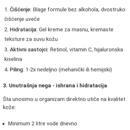
Čišćenje
: Blage formule bez alkohola, dvostruko
čišćenje uveče
Hidratacija
: Gel kreme za masnu, kremaste
teksture za suvu kožu
Aktivni sastojci
: Retinol, vitamin C, hijaluronska
kiselina
Piling
: 1-2x nedeljno (mehanički ili hemijski)
3. Unutrašnja nega - ishrana i hidratacija
Šta unosimo u organizam direktno utiče na kvalitet
kože:
Minimum 2 litre vode dnevno