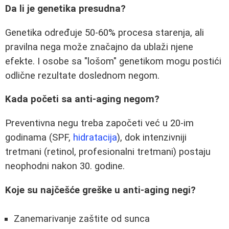
Da li je genetika presudna?
Genetika određuje 50-60% procesa starenja, ali
pravilna nega može značajno da ublaži njene
efekte. I osobe sa "lošom" genetikom mogu postići
odlične rezultate doslednom negom.
Kada početi sa anti-aging negom?
Preventivna negu treba započeti već u 20-im
godinama (SPF,
hidratacija
), dok intenzivniji
tretmani (retinol, profesionalni tretmani) postaju
neophodni nakon 30. godine.
Koje su najčešće greške u anti-aging negi?
Zanemarivanje zaštite od sunca