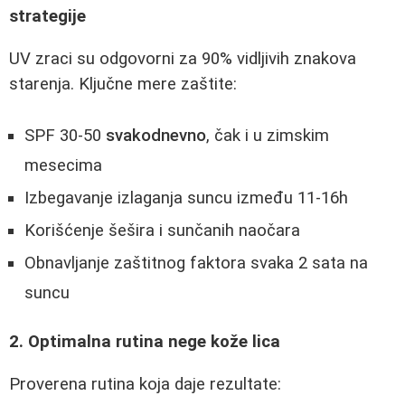
strategije
UV zraci su odgovorni za 90% vidljivih znakova
starenja. Ključne mere zaštite:
SPF 30-50
svakodnevno
, čak i u zimskim
mesecima
Izbegavanje izlaganja suncu između 11-16h
Korišćenje šešira i sunčanih naočara
Obnavljanje zaštitnog faktora svaka 2 sata na
suncu
2. Optimalna rutina nege kože lica
Proverena rutina koja daje rezultate: