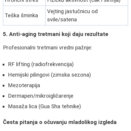
Hrončni stres
Fizičku aktivnost (čak i šetnja)
Vejting jastučnicu od
Teška šminka
svile/satena
5. Anti-aging tretmani koji daju rezultate
Profesionalni tretmani vredni pažnje:
RF lifting (radiofrekvencija)
Hemijski pilingovi (zimska sezona)
Mezoterapija
Dermapen/mikroigličarenje
Masaža lica (Gua Sha tehnike)
Česta pitanja o očuvanju mladolikog izgleda