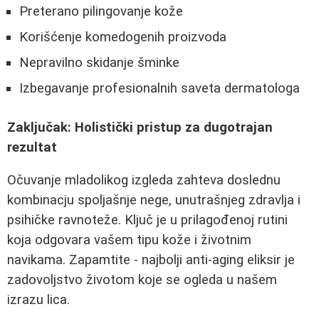
Preterano pilingovanje kože
Korišćenje komedogenih proizvoda
Nepravilno skidanje šminke
Izbegavanje profesionalnih saveta dermatologa
Zaključak: Holistički pristup za dugotrajan
rezultat
Očuvanje mladolikog izgleda zahteva doslednu
kombinacju spoljašnje nege, unutrašnjeg zdravlja i
psihičke ravnoteže. Ključ je u prilagođenoj rutini
koja odgovara vašem tipu kože i životnim
navikama. Zapamtite - najbolji anti-aging eliksir je
zadovoljstvo životom koje se ogleda u našem
izrazu lica.