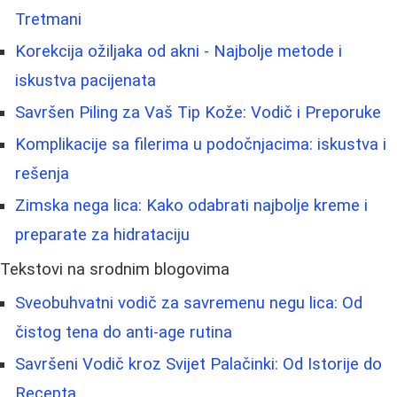
Tretmani
Korekcija ožiljaka od akni - Najbolje metode i
iskustva pacijenata
Savršen Piling za Vaš Tip Kože: Vodič i Preporuke
Komplikacije sa filerima u podočnjacima: iskustva i
rešenja
Zimska nega lica: Kako odabrati najbolje kreme i
preparate za hidrataciju
Tekstovi na srodnim blogovima
Sveobuhvatni vodič za savremenu negu lica: Od
čistog tena do anti-age rutina
Savršeni Vodič kroz Svijet Palačinki: Od Istorije do
Recepta