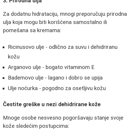
3. Prirodna ulja
Za dodatnu hidrataciju, mnogi preporučuju prirodna
ulja koja mogu biti korišćena samostalno ili
pomešana sa kremama:
Ricinusovo ulje - odlično za suvu i dehidriranu
kožu
Arganovo ulje - bogato vitaminom E
Bademovo ulje - lagano i dobro se upija
Ulje noćurka - pogodno za osetljivu kožu
Čestite greške u nezi dehidrirane kože
Mnoge osobe nesvesno pogoršavaju stanje svoje
kože sledećim postupcima: