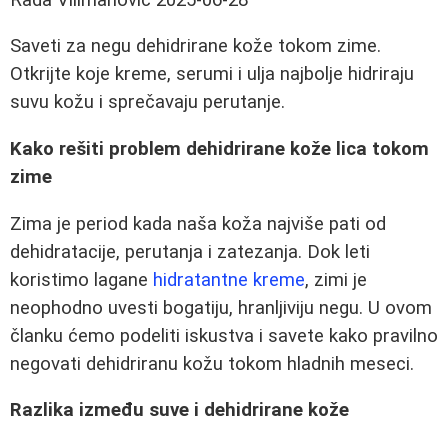
Saveti za negu dehidrirane kože tokom zime.
Otkrijte koje kreme, serumi i ulja najbolje hidriraju
suvu kožu i sprečavaju perutanje.
Kako rešiti problem dehidrirane kože lica tokom
zime
Zima je period kada naša koža najviše pati od
dehidratacije, perutanja i zatezanja. Dok leti
koristimo lagane
hidratantne kreme
, zimi je
neophodno uvesti bogatiju, hranljiviju negu. U ovom
članku ćemo podeliti iskustva i savete kako pravilno
negovati dehidriranu kožu tokom hladnih meseci.
Razlika između suve i dehidrirane kože