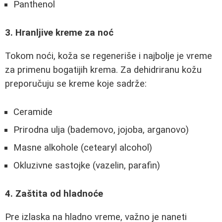
Panthenol
3. Hranljive kreme za noć
Tokom noći, koža se regeneriše i najbolje je vreme
za primenu bogatijih krema. Za dehidriranu kožu
preporučuju se kreme koje sadrže:
Ceramide
Prirodna ulja (bademovo, jojoba, arganovo)
Masne alkohole (cetearyl alcohol)
Okluzivne sastojke (vazelin, parafin)
4. Zaštita od hladnoće
Pre izlaska na hladno vreme, važno je naneti