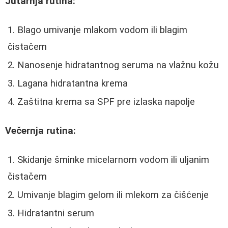
Jutarnja rutina:
Blago umivanje mlakom vodom ili blagim
čistačem
Nanosenje hidratantnog seruma na vlažnu kožu
Lagana hidratantna krema
Zaštitna krema sa SPF pre izlaska napolje
Večernja rutina:
Skidanje šminke micelarnom vodom ili uljanim
čistačem
Umivanje blagim gelom ili mlekom za čišćenje
Hidratantni serum