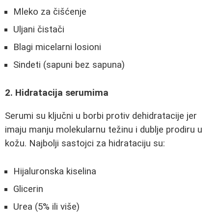
Mleko za čišćenje
Uljani čistači
Blagi micelarni losioni
Sindeti (sapuni bez sapuna)
2. Hidratacija serumima
Serumi su ključni u borbi protiv dehidratacije jer
imaju manju molekularnu težinu i dublje prodiru u
kožu. Najbolji sastojci za hidrataciju su:
Hijaluronska kiselina
Glicerin
Urea (5% ili više)