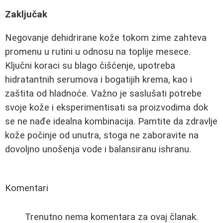
Zaključak
Negovanje dehidrirane kože tokom zime zahteva
promenu u rutini u odnosu na toplije mesece.
Ključni koraci su blago čišćenje, upotreba
hidratantnih serumova i bogatijih krema, kao i
zaštita od hladnoće. Važno je saslušati potrebe
svoje kože i eksperimentisati sa proizvodima dok
se ne nađe idealna kombinacija. Pamtite da zdravlje
kože počinje od unutra, stoga ne zaboravite na
dovoljno unošenja vode i balansiranu ishranu.
Komentari
Trenutno nema komentara za ovaj članak.