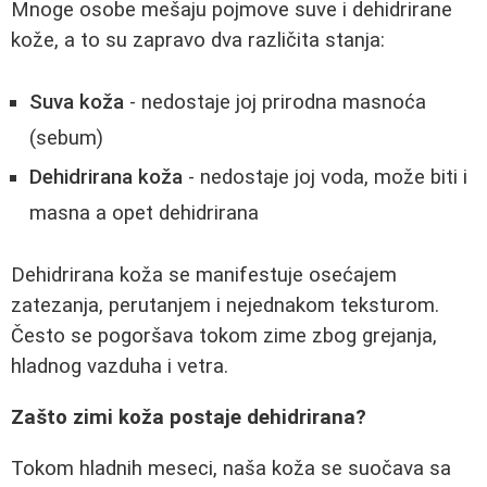
Mnoge osobe mešaju pojmove suve i dehidrirane
kože, a to su zapravo dva različita stanja:
Suva koža
- nedostaje joj prirodna masnoća
(sebum)
Dehidrirana koža
- nedostaje joj voda, može biti i
masna a opet dehidrirana
Dehidrirana koža se manifestuje osećajem
zatezanja, perutanjem i nejednakom teksturom.
Često se pogoršava tokom zime zbog grejanja,
hladnog vazduha i vetra.
Zašto zimi koža postaje dehidrirana?
Tokom hladnih meseci, naša koža se suočava sa