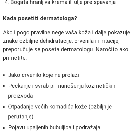
Bogata hranljiva krema ili ulje pre spavanja
Kada posetiti dermatologa?
Ako i pogo pravilne nege vaša koža i dalje pokazuje
znake ozbiljne dehidratacije, crvenila ili iritacije,
preporučuje se poseta dermatologu. Naročito ako
primetite:
Jako crvenilo koje ne prolazi
Peckanje i svrab pri nanošenju kozmetičkih
proizvoda
Otpadanje većih komadića kože (ozbiljnije
perutanje)
Pojavu upaljenih bubuljica i podražaja