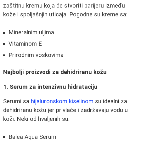
zaštitnu kremu koja će stvoriti barijeru između
kože i spoljašnjih uticaja. Pogodne su kreme sa:
Mineralnim uljima
Vitaminom E
Prirodnim voskovima
Najbolji proizvodi za dehidriranu kožu
1. Serum za intenzivnu hidrataciju
Serumi sa
hijaluronskom kiselinom
su idealni za
dehidriranu kožu jer privlače i zadržavaju vodu u
koži. Neki od hvaljenih su:
Balea Aqua Serum