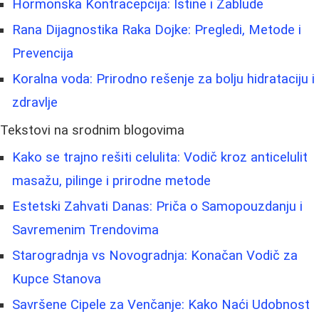
Hormonska Kontracepcija: Istine i Zablude
Rana Dijagnostika Raka Dojke: Pregledi, Metode i
Prevencija
Koralna voda: Prirodno rešenje za bolju hidrataciju i
zdravlje
Tekstovi na srodnim blogovima
Kako se trajno rešiti celulita: Vodič kroz anticelulit
masažu, pilinge i prirodne metode
Estetski Zahvati Danas: Priča o Samopouzdanju i
Savremenim Trendovima
Starogradnja vs Novogradnja: Konačan Vodič za
Kupce Stanova
Savršene Cipele za Venčanje: Kako Naći Udobnost