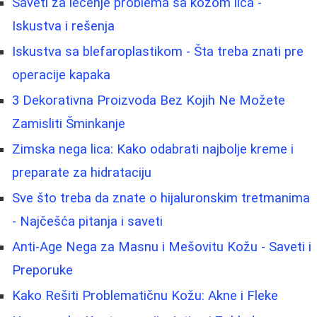
Saveti za lečenje problema sa kožom lica -
Iskustva i rešenja
Iskustva sa blefaroplastikom - Šta treba znati pre
operacije kapaka
3 Dekorativna Proizvoda Bez Kojih Ne Možete
Zamisliti Šminkanje
Zimska nega lica: Kako odabrati najbolje kreme i
preparate za hidrataciju
Sve što treba da znate o hijaluronskim tretmanima
- Najčešća pitanja i saveti
Anti-Age Nega za Masnu i Mešovitu Kožu - Saveti i
Preporuke
Kako Rešiti Problematičnu Kožu: Akne i Fleke