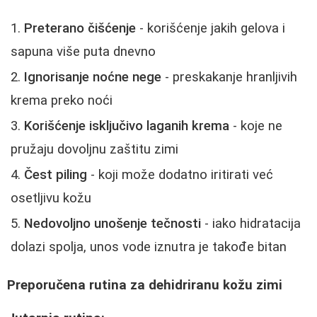
Preterano čišćenje
- korišćenje jakih gelova i
sapuna više puta dnevno
Ignorisanje noćne nege
- preskakanje hranljivih
krema preko noći
Korišćenje isključivo laganih krema
- koje ne
pružaju dovoljnu zaštitu zimi
Čest piling
- koji može dodatno iritirati već
osetljivu kožu
Nedovoljno unošenje tečnosti
- iako hidratacija
dolazi spolja, unos vode iznutra je takođe bitan
Preporučena rutina za dehidriranu kožu zimi