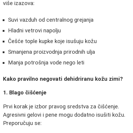
više izazova:
Suvi vazduh od centralnog grejanja
Hladni vetrovi napolju
Češće tople kupke koje isušuju kožu
Smanjena proizvodnja prirodnih ulja
Manja potrošnja vode nego leti
Kako pravilno negovati dehidriranu kožu zimi?
1. Blago čišćenje
Prvi korak je izbor pravog sredstva za čišćenje.
Agresivni gelovi i pene mogu dodatno isušiti kožu.
Preporučuju se: