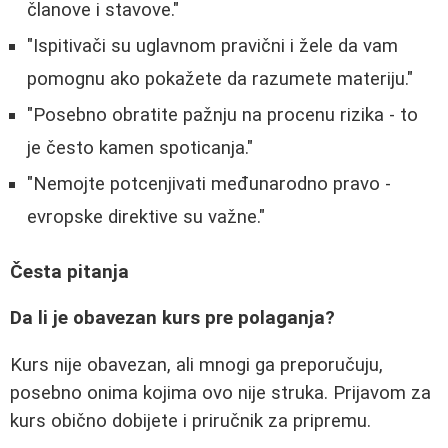
članove i stavove."
"Ispitivači su uglavnom pravični i žele da vam
pomognu ako pokažete da razumete materiju."
"Posebno obratite pažnju na procenu rizika - to
je često kamen spoticanja."
"Nemojte potcenjivati međunarodno pravo -
evropske direktive su važne."
Česta pitanja
Da li je obavezan kurs pre polaganja?
Kurs nije obavezan, ali mnogi ga preporučuju,
posebno onima kojima ovo nije struka. Prijavom za
kurs obično dobijete i priručnik za pripremu.