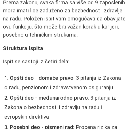
Prema zakonu, svaka firma sa više od 9 zaposlenih
mora imati lice zaduženo za bezbednost i zdravlje
na radu. Položen ispit vam omogućava da obavljate
ovu funkciju, što može biti važan korak u karijeri,
posebno u tehničkim strukama.
Struktura ispita
Ispit se sastoji iz četiri dela:
Opšti deo - domaće pravo
: 3 pitanja iz Zakona
o radu, penzionom i zdravstvenom osiguranju
Opšti deo - međunarodno pravo
: 3 pitanja iz
Zakona o bezbednosti i zdravlju na radu i
evropskih direktiva
Posebni deo - pismeni rad
: Procena rizika za