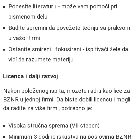
Ponesite literaturu - može vam pomoći pri
pismenom delu
Budite spremni da povežete teoriju sa praksom
u vašoj firmi
Ostanite smireni i fokusirani - ispitivači žele da
vidí da razumete materiju
Licenca i dalji razvoj
Nakon položenog ispita, možete raditi kao lice za
BZNR u jednoj firmi. Da biste dobili licencu i mogli
da radite za više firmi, potrebno je:
Visoka stručna sprema (VII stepen)
Minimum 3 godine iskustva na poslovima BZNR