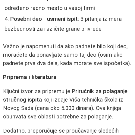
određeno radno mesto u vašoj firmi
Posebni deo - usmeni ispit
: 3 pitanja iz mera
bezbednosti za različite grane privrede
Važno je napomenuti da ako padnete bilo koji deo,
moraćete da ponavljate samo taj deo (osim ako
padnete prva dva dela, kada morate sve ispočetka).
Priprema i literatura
Ključni izvor za pripremu je
Priručnik za polaganje
stručnog ispita
koji izdaje Viša tehnička škola iz
Novog Sada (cena oko 5.000 dinara). Ova knjiga
obuhvata sve oblasti potrebne za polaganje.
Dodatno, preporučuje se proučavanje sledećih