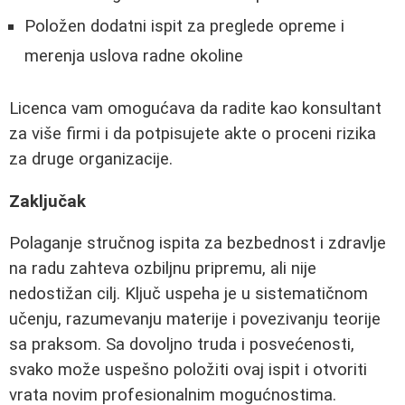
Položen dodatni ispit za preglede opreme i
merenja uslova radne okoline
Licenca vam omogućava da radite kao konsultant
za više firmi i da potpisujete akte o proceni rizika
za druge organizacije.
Zaključak
Polaganje stručnog ispita za bezbednost i zdravlje
na radu zahteva ozbiljnu pripremu, ali nije
nedostižan cilj. Ključ uspeha je u sistematičnom
učenju, razumevanju materije i povezivanju teorije
sa praksom. Sa dovoljno truda i posvećenosti,
svako može uspešno položiti ovaj ispit i otvoriti
vrata novim profesionalnim mogućnostima.