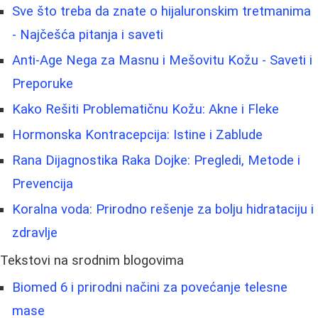
Sve što treba da znate o hijaluronskim tretmanima
- Najčešća pitanja i saveti
Anti-Age Nega za Masnu i Mešovitu Kožu - Saveti i
Preporuke
Kako Rešiti Problematičnu Kožu: Akne i Fleke
Hormonska Kontracepcija: Istine i Zablude
Rana Dijagnostika Raka Dojke: Pregledi, Metode i
Prevencija
Koralna voda: Prirodno rešenje za bolju hidrataciju i
zdravlje
Tekstovi na srodnim blogovima
Biomed 6 i prirodni načini za povećanje telesne
mase