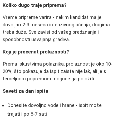
Koliko dugo traje priprema?
Vreme pripreme varira - nekim kandidatima je
dovoljno 2-3 meseca intenzivnog učenja, drugima
treba duže. Sve zavisi od vašeg predznanja i
sposobnosti usvajanja gradiva.
Koji je procenat prolaznosti?
Prema iskustvima polaznika, prolaznost je oko 10-
20%, što pokazuje da ispit zaista nije lak, ali je s
temeljnom pripremom moguće ga položiti.
Saveti za dan ispita
Donesite dovoljno vode i hrane - ispit može
trajati i po 6-7 sati