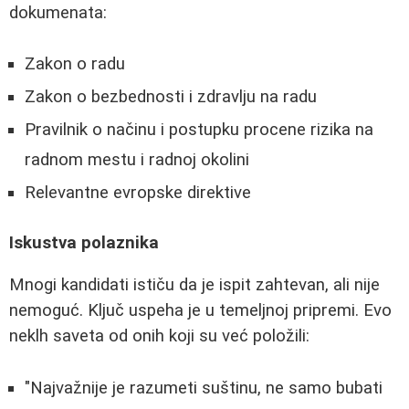
dokumenata:
Zakon o radu
Zakon o bezbednosti i zdravlju na radu
Pravilnik o načinu i postupku procene rizika na
radnom mestu i radnoj okolini
Relevantne evropske direktive
Iskustva polaznika
Mnogi kandidati ističu da je ispit zahtevan, ali nije
nemoguć. Ključ uspeha je u temeljnoj pripremi. Evo
neklh saveta od onih koji su već položili:
"Najvažnije je razumeti suštinu, ne samo bubati