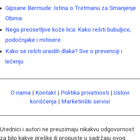
Gipsane Bermude: Istina o Tretmanu za Smanjenje
Obima
Nega preosetljive kože lica: Kako rešiti bubuljice,
podočnjake i mitisere
Kako se rešiti uraslih dlaka? Sve o prevenciji i
lečenju
O nama
|
Kontakt
|
Politika privatnosti
|
Uslovi
korišćenja
|
Marketinški servisi
Urednici i autori ne preuzimaju nikakvu odgovornost
za bilo kakve greške ili propuste u sadržaju ovog