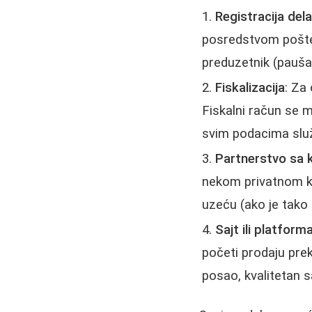
Registracija del
posredstvom pošte i
preduzetnik (pauša
Fiskalizacija
: Za
Fiskalni račun se 
svim podacima služi
Partnerstvo sa 
nekom privatnom ku
uzeću (ako je tako
Sajt ili platform
početi prodaju pre
posao, kvalitetan s