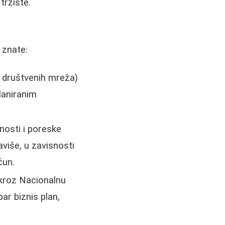
tržište.
 znate:
o društvenih mreža)
laniranim
nosti i poreske
više, u zavisnosti
čun.
 kroz Nacionalnu
ar biznis plan,