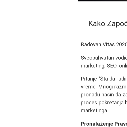
Kako Započe
Radovan Vitas
2026
Sveobuhvatan vodič 
marketing, SEO, onli
Pitanje "Šta da rad
vreme. Mnogi razmiš
pronadu način da za
proces pokretanja 
marketinga.
Pronalaženje Prave