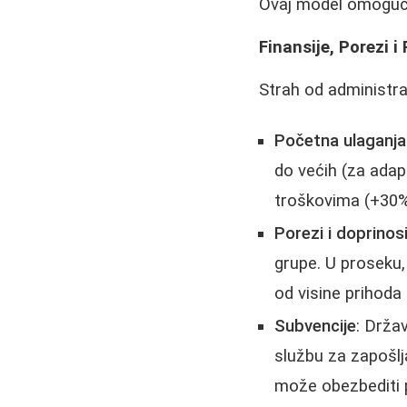
Ovaj model omogućav
Finansije, Porezi 
Strah od administrac
Početna ulaganja
do većih (za adap
troškovima (+30%
Porezi i doprinos
grupe. U proseku,
od visine prihoda 
Subvencije
: Drža
službu za zapošlja
može obezbediti p