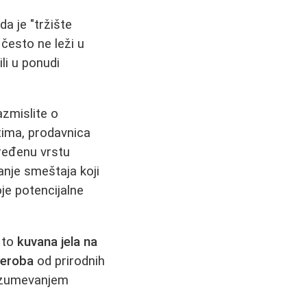
a je "tržište
često ne leži u
ili u ponudi
azmislite o
tima, prodavnica
dređenu vrstu
anje smeštaja koji
je potencijalne
u to
kuvana jela na
deroba
od prirodnih
razumevanjem