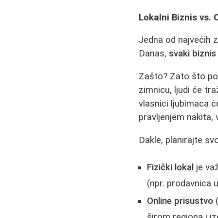
Lokalni Biznis vs.
Jedna od najvećih za
Danas,
svaki biznis
Zašto? Zato što pot
zimnicu, ljudi će tr
vlasnici ljubimaca ć
pravljenjem nakita,
Dakle, planirajte s
Fizički lokal
je važ
(npr. prodavnica u 
Online prisustvo
(
širom regiona i iz