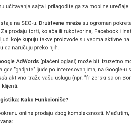
u učitavanja sajta i prilagodite ga za mobilne uređaje.
estaje na SEO-u.
Društvene mreže
su ogroman pokreta
Za prodaju torti, kolača ili rukotvorina, Facebook i In
 ljudi koje kupuju takve proizvode su veoma aktivne n
u da naručuju preko njih.
Google AdWords
(plaćeni oglasi) može biti izuzetno mo
 gde "gadjate" ljude po interesovanjima, na Google-u s
ada
aktivno traže vašu uslugu (npr. "frizerski salon Bor
klijenti.
ogistika: Kako Funkcioniše?
pokrenu online prodaju zbog kompleksnosti. Međutim,
ovana: