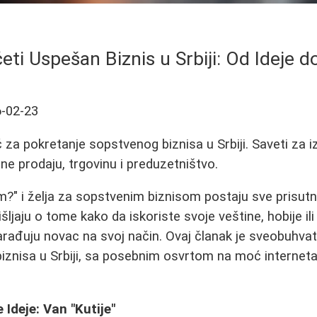
ti Uspešan Biznis u Srbiji: Od Ideje do
-02-23
za pokretanje sopstvenog biznisa u Srbiji. Saveti za iz
ne prodaju, trgovinu i preduzetništvo.
im?" i želja za sopstvenim biznisom postaju sve prisutn
ljaju o tome kako da iskoriste svoje veštine, hobije il
rađuju novac na svoj način. Ovaj članak je sveobuhva
biznisa u Srbiji, sa posebnim osvrtom na moć internet
 Ideje: Van "Kutije"