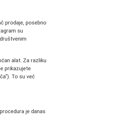
č prodaje, posebno
stagram su
a društvenim
ćan alat. Za razliku
e prikazujete
ča"). To su već
 procedura je danas