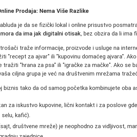
 Online Prodaja: Nema Više Razlike
bluda je da se fizički lokal i online prisustvo posmatr
 mora da ima jak digitalni otisak
, bez obzira da li ima fi
rošači traže informacije, proizvode i usluge na intern
ažiti "recept za ajvar" ili "kupovinu domaćeg ajvara". Ak
e tražiti "hrana za psa" ili "igračke za mačke". Ako se 
 vaša ciljna grupa je već na društvenim mrežama tražeći
voj biznis tako da od samog početka kombinujete oba a
an za iskustvo kupovine, lični kontakt i za poslove gde 
selu, kafić).
sajt, društvene mreže) je neophodno za vidljivost, mar
gradnju zajednice.