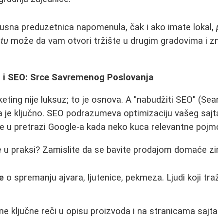
kusna preduzetnica napomenula, čak i ako imate lokal,
etu
može da vam otvori tržište u drugim gradovima i 
g i SEO: Srce Savremenog Poslovanja
eting nije luksuz; to je osnova. A "nabudžiti SEO" (Se
a je ključno. SEO podrazumeva optimizaciju vašeg sajta
iše u pretrazi Google-a kada neko kuca relevantne pojm
e u praksi? Zamislite da se bavite prodajom domaće zi
e
o spremanju ajvara, ljutenice, pekmeza. Ljudi koji tra
ne ključne reči u opisu proizvoda i na stranicama sajta