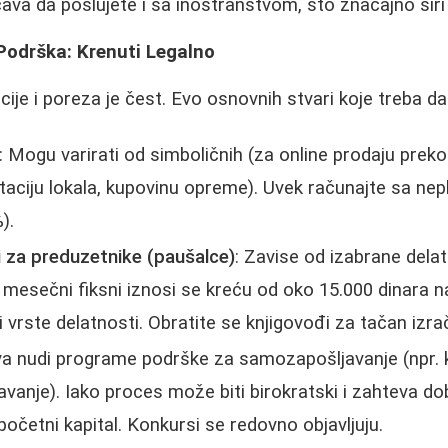
a da poslujete i sa inostranstvom, što značajno širi 
i Podrška: Krenuti Legalno
ije i poreza je čest. Evo osnovnih stvari koje treba da
: Mogu varirati od simboličnih (za online prodaju prek
taciju lokala, kupovinu opreme). Uvek računajte sa nep
).
i za preduzetnike (paušalce)
: Zavise od izabrane delat
 mesečni fiksni iznosi se kreću od oko 15.000 dinara na
i vrste delatnosti. Obratite se knjigovođi za tačan izra
va nudi programe podrške za samozapošljavanje (npr.
vanje). Iako proces može biti birokratski i zahteva dob
očetni kapital. Konkursi se redovno objavljuju.