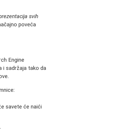
prezentacija svih
značajno poveća
arch Engine
 i sadržaja tako da
ove.
mnice:
že savete će naići
.