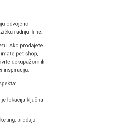
aju odvojeno.
zičku radnju ili ne.
etu. Ako prodajete
o imate pet shop,
bavite dekupažom ili
 inspiraciju.
spekta:
je lokacija ključna
keting, prodaju