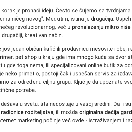
 korak je pronaći ideju. Često se čujemo sa tvrdnjama d
nema ničeg novog". Međutim, istina je drugačija. Uspeh 
 nečeg revolucionarnog, već u
pronalaženju mikro niše
 drugačiji, kreativan način.
još jedan običan kafić ili prodavnicu mesovite robe, r
primer, pet shop u kraju gde ima mnogo kuća sa dvoriš
u gde toga nema, ili specijalizovani online butik za o
je neko primetio, postoji čak i uspešan servis za izdav
amo za određenu ciljnu grupu. Ključ je da upoznate svo
cifične potrebe.
dešava u svetu, šta nedostaje u vašoj sredini. Da li s
,
radionice roditeljstva
, ili možda
originalna dečija gar
nternet marketing počinje već ovde - istraživanjem i 