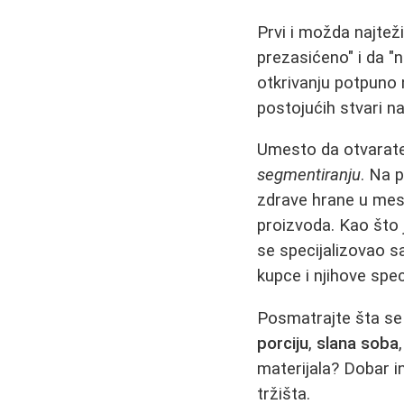
Prvi i možda najteži
prezasićeno" i da "
otkrivanju potpuno
postojućih stvari na
Umesto da otvarate 
segmentiranju
. Na 
zdrave hrane u mest
proizvoda. Kao što 
se specijalizovao s
kupce i njihove spe
Posmatrajte šta se 
porciju
,
slana soba
materijala? Dobar i
tržišta.