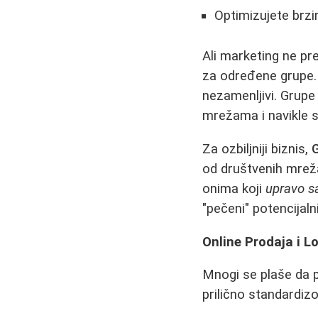
Optimizujete brzin
Ali marketing ne pr
za određene grupe. 
nezamenljivi. Grupe
mrežama i navikle s
Za ozbiljniji biznis,
od društvenih mreža
onima koji
upravo s
"pečeni" potencijalni 
Online Prodaja i L
Mnogi se plaše da 
prilično standardiz