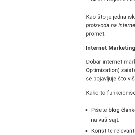
Kao što je jedna is
proizvoda na intern
promet.
Internet Marketin
Dobar internet mark
Optimization) zaist
se pojavljuje što v
Kako to funkcioniš
Pišete
blog člank
na vaš sajt.
Koristite relevant