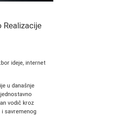
 Realizacije
bor ideje, internet
ije u današnje
i jednostavno
tan vodič kroz
a i savremenog