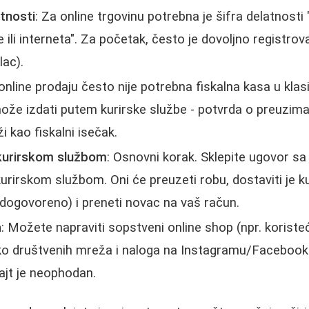
atnosti
: Za online trgovinu potrebna je šifra delatnosti
li interneta". Za početak, često je dovoljno registrov
lac).
 online prodaju često nije potrebna fiskalna kasa u kla
može izdati putem kurirske službe - potvrda o preuzima
 kao fiskalni isečak.
kurirskom službom
: Osnovni korak. Sklepite ugovor sa 
rirskom službom. Oni će preuzeti robu, dostaviti je ku
 dogovoreno) i preneti novac na vaš račun.
a
: Možete napraviti sopstveni online shop (npr. koriste
ko društvenih mreža i naloga na Instagramu/Facebooku.
ajt je neophodan.