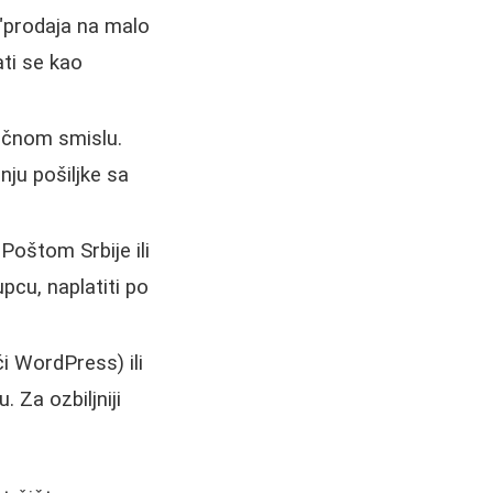
 "prodaja na malo
ati se kao
sičnom smislu.
nju pošiljke sa
Poštom Srbije ili
pcu, naplatiti po
ći WordPress) ili
 Za ozbiljniji