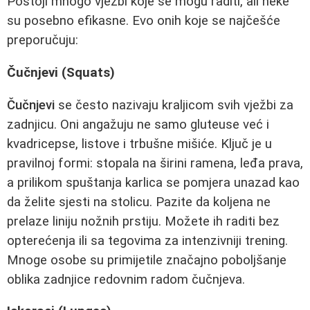
Postoji mnogo vježbi koje se mogu raditi, ali neke
su posebno efikasne. Evo onih koje se najčešće
preporučuju:
Čučnjevi (Squats)
Čučnjevi
se često nazivaju kraljicom svih vježbi za
zadnjicu. Oni angažuju ne samo gluteuse već i
kvadricepse, listove i trbušne mišiće. Ključ je u
pravilnoj formi: stopala na širini ramena, leđa prava,
a prilikom spuštanja karlica se pomjera unazad kao
da želite sjesti na stolicu. Pazite da koljena ne
prelaze liniju nožnih prstiju. Možete ih raditi bez
opterećenja ili sa tegovima za intenzivniji trening.
Mnoge osobe su primijetile značajno poboljšanje
oblika zadnjice redovnim radom čučnjeva.