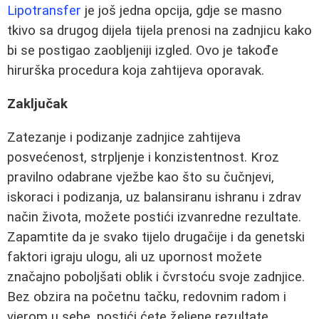
Lipotransfer
je još jedna opcija, gdje se masno
tkivo sa drugog dijela tijela prenosi na zadnjicu kako
bi se postigao zaobljeniji izgled. Ovo je takođe
hirurška procedura koja zahtijeva oporavak.
Zaključak
Zatezanje i podizanje zadnjice zahtijeva
posvećenost, strpljenje i konzistentnost. Kroz
pravilno odabrane vježbe kao što su čučnjevi,
iskoraci i podizanja, uz balansiranu ishranu i zdrav
način života, možete postići izvanredne rezultate.
Zapamtite da je svako tijelo drugačije i da genetski
faktori igraju ulogu, ali uz upornost možete
značajno poboljšati oblik i čvrstoću svoje zadnjice.
Bez obzira na početnu tačku, redovnim radom i
vjerom u sebe, postići ćete željene rezultate.