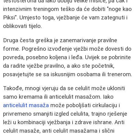
testosterona da lako dobiju velike mišiće, pa čak i
intenzivnim treningom teško da će dobiti "noge kao
Piksi". Umjesto toga, vježbanje će vam zategnuti i
oblikovati tijelo.
Druga česta greška je zanemarivanje pravilne
forme. Pogrešno izvođenje vježbi može dovesti do
povreda, posebno koljena i leđa. Uvijek se pobrinite
da radite vježbe pravilno, a ako ste početnik,
posavjetujte se sa iskusnijim osobama ili trenerom.
Takođe, mnogi vjeruju da se celulit može ukloniti
samo kremama ili anticelulit masažom. Iako
anticelulit masaža
može poboljšati cirkulaciju i
privremeno smanjiti izgled celulita, trajno rješenje
leži u kombinaciji vježbanja i zdrave ishrane. Anti
celulit masaže, anti celulit masažama i slični