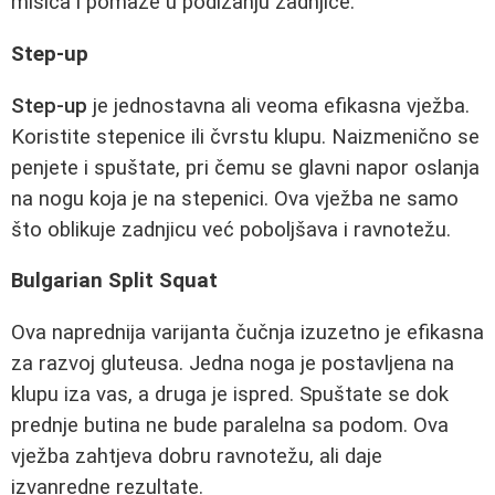
mišića i pomaže u podizanju zadnjice.
Step-up
Step-up
je jednostavna ali veoma efikasna vježba.
Koristite stepenice ili čvrstu klupu. Naizmenično se
penjete i spuštate, pri čemu se glavni napor oslanja
na nogu koja je na stepenici. Ova vježba ne samo
što oblikuje zadnjicu već poboljšava i ravnotežu.
Bulgarian Split Squat
Ova naprednija varijanta čučnja izuzetno je efikasna
za razvoj gluteusa. Jedna noga je postavljena na
klupu iza vas, a druga je ispred. Spuštate se dok
prednje butina ne bude paralelna sa podom. Ova
vježba zahtjeva dobru ravnotežu, ali daje
izvanredne rezultate.