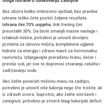
Uloga Ishrane u Oblikovanju Zadnjice
Bez obzira koliko intenzivno vježbali, bez pravilne
ishrane teško ćete postići željene rezultate.
Ishrana čini 70% uspjeha
, dok trening čini
preostalih 30%. Da biste smanjili masne naslage i
istaknuli mišiće, potrebno je unosití dovoljno
proteina za obnovu mišića, kompleksne ugljene
hidrate za energiju i zdrave masti za hormonalnu
ravnotežu. Izbjegavajte prerađenu hranu, šećer i
previše soli, jer sve to doprinosi stvaranju celulita i
zadržavanju vode.
Ako želite povećati mišićnu masu na zadnjici,
potrebno je unosití više kalorija nego što trošite, ali
iz zdravih izvora. Suprotno, ako želite smršaviti i
zategnuti, potrebno je stvoriti blagi kalorijski deficit.