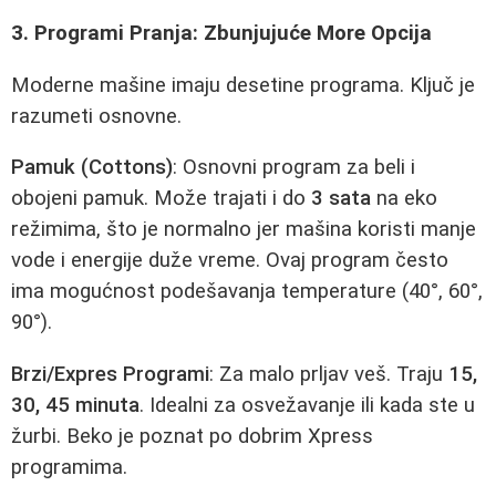
3. Programi Pranja: Zbunjujuće More Opcija
Moderne mašine imaju desetine programa. Ključ je
razumeti osnovne.
Pamuk (Cottons)
: Osnovni program za beli i
obojeni pamuk. Može trajati i do
3 sata
na eko
režimima, što je normalno jer mašina koristi manje
vode i energije duže vreme. Ovaj program često
ima mogućnost podešavanja temperature (40°, 60°,
90°).
Brzi/Expres Programi
: Za malo prljav veš. Traju
15,
30, 45 minuta
. Idealni za osvežavanje ili kada ste u
žurbi. Beko je poznat po dobrim Xpress
programima.