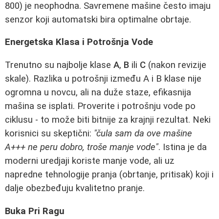
800) je neophodna. Savremene mašine često imaju
senzor koji automatski bira optimalne obrtaje.
Energetska Klasa i Potrošnja Vode
Trenutno su najbolje klase
A
,
B
ili
C
(nakon revizije
skale). Razlika u potrošnji između A i B klase nije
ogromna u novcu, ali na duže staze, efikasnija
mašina se isplati. Proverite i potrošnju vode po
ciklusu - to može biti bitnije za krajnji rezultat. Neki
korisnici su skeptični:
"čula sam da ove mašine
A+++ ne peru dobro, troše manje vode"
. Istina je da
moderni uredjaji koriste manje vode, ali uz
napredne tehnologije pranja (obrtanje, pritisak) koji i
dalje obezbeđuju kvalitetno pranje.
Buka Pri Ragu