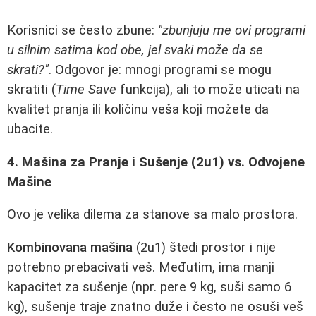
Korisnici se često zbune:
"zbunjuju me ovi programi
u silnim satima kod obe, jel svaki može da se
skrati?"
. Odgovor je: mnogi programi se mogu
skratiti (
Time Save
funkcija), ali to može uticati na
kvalitet pranja ili količinu veša koji možete da
ubacite.
4. Mašina za Pranje i Sušenje (2u1) vs. Odvojene
Mašine
Ovo je velika dilema za stanove sa malo prostora.
Kombinovana mašina
(2u1) štedi prostor i nije
potrebno prebacivati veš. Međutim, ima manji
kapacitet za sušenje (npr. pere 9 kg, suši samo 6
kg), sušenje traje znatno duže i često ne osuši veš