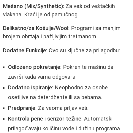
Mešano (Mix/Synthetic)
: Za veš od veštačkih
vlakana. Kraći je od pamučnog.
Delikatno/za Košulje/Wool
: Programi sa manjim
brojem obrtaja i pažljivijim tretmanom.
Dodatne Funkcije
: Ovo su ključne za prilagodbu:
Odloženo pokretanje
: Pokrenite mašinu da
završi kada vama odgovara.
Dodatno ispiranje
: Neophodno za osobe
osetljive na deterdžente ili sa bebama.
Predpranje
: Za veoma prljav veš.
Kontrola pene
i
senzor težine
: Automatski
prilagođavaju količinu vode i dužinu programa.