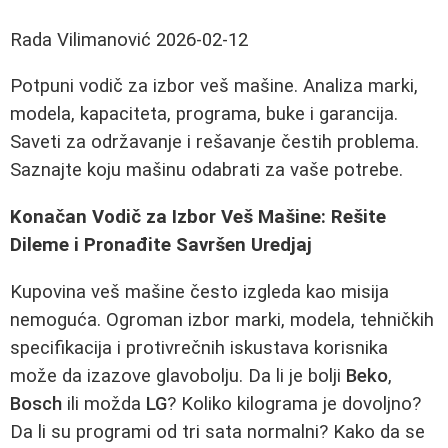
Rada Vilimanović
2026-02-12
Potpuni vodič za izbor veš mašine. Analiza marki,
modela, kapaciteta, programa, buke i garancija.
Saveti za održavanje i rešavanje čestih problema.
Saznajte koju mašinu odabrati za vaše potrebe.
Konačan Vodič za Izbor Veš Mašine: Rešite
Dileme i Pronađite Savršen Uredjaj
Kupovina veš mašine često izgleda kao misija
nemoguća. Ogroman izbor marki, modela, tehničkih
specifikacija i protivrečnih iskustava korisnika
može da izazove glavobolju. Da li je bolji
Beko
,
Bosch
ili možda
LG
? Koliko kilograma je dovoljno?
Da li su programi od tri sata normalni? Kako da se