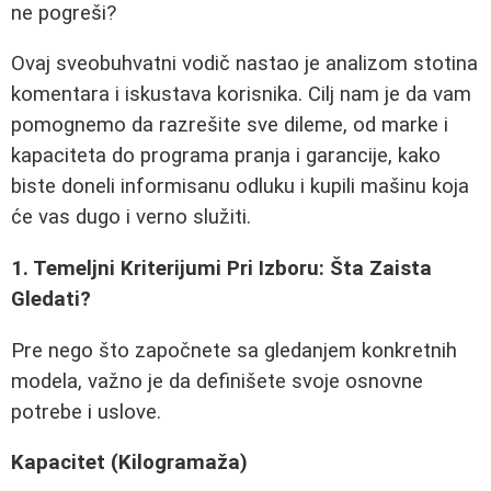
ne pogreši?
Ovaj sveobuhvatni vodič nastao je analizom stotina
komentara i iskustava korisnika. Cilj nam je da vam
pomognemo da razrešite sve dileme, od marke i
kapaciteta do programa pranja i garancije, kako
biste doneli informisanu odluku i kupili mašinu koja
će vas dugo i verno služiti.
1. Temeljni Kriterijumi Pri Izboru: Šta Zaista
Gledati?
Pre nego što započnete sa gledanjem konkretnih
modela, važno je da definišete svoje osnovne
potrebe i uslove.
Kapacitet (Kilogramaža)