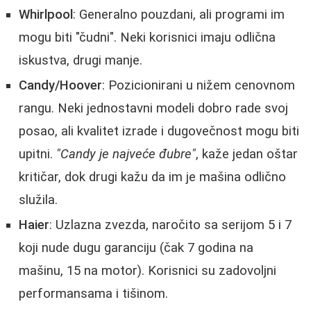
Whirlpool
: Generalno pouzdani, ali programi im
mogu biti "čudni". Neki korisnici imaju odlična
iskustva, drugi manje.
Candy/Hoover
: Pozicionirani u nižem cenovnom
rangu. Neki jednostavni modeli dobro rade svoj
posao, ali kvalitet izrade i dugovečnost mogu biti
upitni.
"Candy je najveće đubre"
, kaže jedan oštar
kritičar, dok drugi kažu da im je mašina odlično
služila.
Haier
: Uzlazna zvezda, naročito sa serijom 5 i 7
koji nude dugu garanciju (čak 7 godina na
mašinu, 15 na motor). Korisnici su zadovoljni
performansama i tišinom.