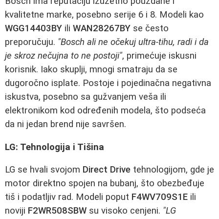
Bosch ima reputaciju izuzetno pouzdane i
kvalitetne marke, posebno serije 6 i 8. Modeli kao
WGG14403BY
ili
WAN28267BY
se često
preporučuju.
"Bosch ali ne očekuj ultra-tihu, radi i da
je skroz nečujna to ne postoji"
, primećuje iskusni
korisnik. Iako skuplji, mnogi smatraju da se
dugoročno isplate. Postoje i pojedinačna negativna
iskustva, posebno sa gužvanjem veša ili
elektronikom kod određenih modela, što podseća
da ni jedan brend nije savršen.
LG: Tehnologija i Tišina
LG se hvali svojom
Direct Drive
tehnologijom, gde je
motor direktno spojen na bubanj, što obezbeđuje
tiš i podatljiv rad. Modeli poput
F4WV709S1E
ili
noviji
F2WR508SBW
su visoko cenjeni.
"LG