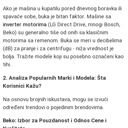
Ako je mašina u kupatilu pored dnevnog boravka ili
spavaće sobe, buka je bitan faktor. Mašine sa
inverter motorima
(LG Direct Drive, mnogi Bosch,
Beko) su generalno tiše od onih sa klasičnim
motorima sa remenom. Buka se meri u decibelima
(dB) za pranje i za centrifugu - niža vrednost je
bolja. Tražite modele koji su posebno označeni kao
tihi.
2. Analiza Popularnih Marki i Modela: Šta
Korisnici Kažu?
Na osnovu brojnih iskustava, mogu se izvući
određeni trendovi o pojedinim brendovima.
Beko: Izbor za Pouzdanost i Odnos Cene i