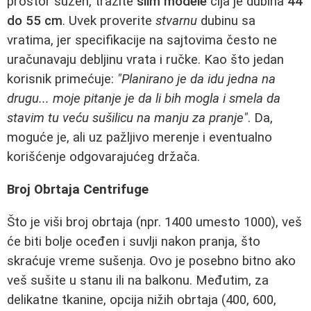
prostor sužen, tražite
slim modele
čija je dubina
44
do 55 cm
. Uvek proverite
stvarnu
dubinu sa
vratima, jer specifikacije na sajtovima često ne
uračunavaju debljinu vrata i ručke. Kao što jedan
korisnik primećuje:
"Planirano je da idu jedna na
drugu... moje pitanje je da li bih mogla i smela da
stavim tu veću sušilicu na manju za pranje"
. Da,
moguće je, ali uz pažljivo merenje i eventualno
korišćenje odgovarajućeg držača.
Broj Obrtaja Centrifuge
Što je viši broj obrtaja (npr. 1400 umesto 1000), veš
će biti bolje oceđen i suvlji nakon pranja, što
skraćuje vreme sušenja. Ovo je posebno bitno ako
veš sušite u stanu ili na balkonu. Međutim, za
delikatne tkanine, opcija nižih obrtaja (400, 600,