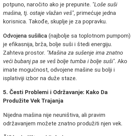
potpuno, naročito ako je prepunite.
"Loše suši
mašina, tj. ostaje vlažan veš"
, primećuje jedna
korisnica. Takođe, skuplje je za popravku.
Odvojena sušilica
(najbolje sa toplotnom pumpom)
je efikasnija, brža, bolje suši i štedi energiju.
Zahteva prostor.
"Mašina za sušenje ima znatno
veći bubanj pa se veš bolje tumba i bolje suši"
. Ako
imate mogućnost, odvojene mašine su bolji i
isplativiji izbor na duže staze.
5. Česti Problemi i Održavanje: Kako Da
Produžite Vek Trajanja
Nijedna mašina nije neuništiva, ali pravim
održavanjem možete znatno produžiti njen vek.