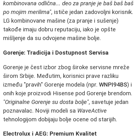
kombinovana odlična... deo za pranje je baš baš baš
po mojim merilima"
, ističe jedan zadovoljni korisnik.
LG kombinovane mašine (za pranje i sušenje)
takođe imaju dobru reputaciju, iako je opšte
mišljenje da su odvojene mašine bolje.
Gorenje: Tradicija i Dostupnost Servisa
Gorenje je čest izbor zbog široke servisne mreže
širom Srbije. Međutim, korisnici prave razliku
između "pravih" Gorenje modela (npr.
WNPI94BS
) i
onih koje proizvodi Hisense pod Gorenje brendom.
"Originalne Gorenje su dosta bolje"
, savetuje jedan
poznavalac. Noviji modeli sa
WaveActive
tehnologijom dobijaju bolje ocene od starijih.
Electrolux i AEG: Premium Kvalitet