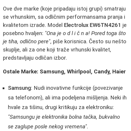
Ove dve marke (koje pripadaju istoj grupi) smatraju
se vrhunskim, sa odličnim performansama pranja i
kvalitetom izrade. Model
Electrolux EW6TN4261
je
posebno hvaljen:
"Ona je o d l i č n a! Pored toga što
je tiha, odlično pere"
, piše korisnica. Često su nešto
skuplje, ali za one koji traže vrhunski kvalitet,
predstavljaju odličan izbor.
Ostale Marke: Samsung, Whirlpool, Candy, Haier
Samsung
: Nudi inovativne funkcije (povezivanje
sa telefonom), ali ima podeljena mišljenja. Neki ih
hvale za tišinu, drugi kritikuju za elektroniku:
"Samsungu je elektronika bolna tačka, bukvalno
se zaglupe posle nekog vremena"
.