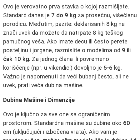
Ovo je verovatno prva stavka o kojoj razmišljate.
Standard danas je
7 do 9 kg
za prosečnu, višečlanu
porodicu. Međutim, pazite: deklarisanih 8 kg ne
znači uvek da možete da natrpate 8 kg teškog
pamučnog veša. Ako imate decu ili često perete
posteljinu i jorgane, razmislite o modelima od
9 ili
čak 10 kg
. Za jednog člana ili povremeno
korišćenje (npr. u vikendici) dovoljno je
5-6 kg
.
Važno je napomenuti da veći bubanj često, ali ne
uvek, prati veća dubina mašine.
Dubina Mašine i Dimenzije
Ovo je ključno za sve one sa ograničenim
prostorom. Standardne mašine su dubine oko
60
cm
(uključujući i izbočena vrata). Ako vam je