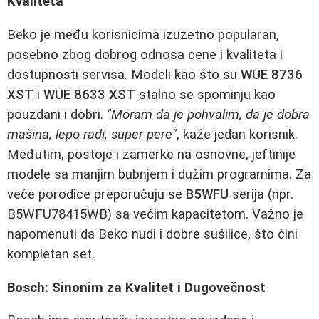
Kvaliteta
Beko je među korisnicima izuzetno popularan,
posebno zbog dobrog odnosa cene i kvaliteta i
dostupnosti servisa. Modeli kao što su
WUE 8736
XST
i
WUE 8633 XST
stalno se spominju kao
pouzdani i dobri.
"Moram da je pohvalim, da je dobra
mašina, lepo radi, super pere"
, kaže jedan korisnik.
Međutim, postoje i zamerke na osnovne, jeftinije
modele sa manjim bubnjem i dužim programima. Za
veće porodice preporučuju se
B5WFU
serija (npr.
B5WFU78415WB) sa većim kapacitetom. Važno je
napomenuti da Beko nudi i dobre sušilice, što čini
kompletan set.
Bosch: Sinonim za Kvalitet i Dugovečnost