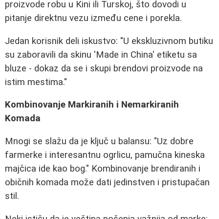
proizvode robu u Kini ili Turskoj, što dovodi u
pitanje direktnu vezu između cene i porekla.
Jedan korisnik deli iskustvo: "U ekskluzivnom butiku
su zaboravili da skinu 'Made in China' etiketu sa
bluze - dokaz da se i skupi brendovi proizvode na
istim mestima."
Kombinovanje Markiranih i Nemarkiranih
Komada
Mnogi se slažu da je ključ u balansu: "Uz dobre
farmerke i interesantnu ogrlicu, pamučna kineska
majčica ide kao bog." Kombinovanje brendiranih i
običnih komada može dati jedinstven i pristupačan
stil.
Neki ističu da je veština nošenja važnija od marke: