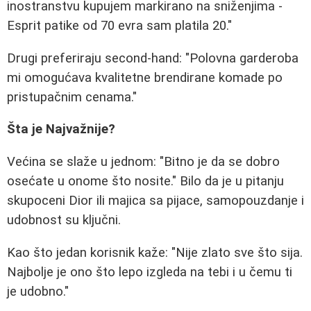
inostranstvu kupujem markirano na sniženjima -
Esprit patike od 70 evra sam platila 20."
Drugi preferiraju second-hand: "Polovna garderoba
mi omogućava kvalitetne brendirane komade po
pristupačnim cenama."
Šta je Najvažnije?
Većina se slaže u jednom: "Bitno je da se dobro
osećate u onome što nosite." Bilo da je u pitanju
skupoceni Dior ili majica sa pijace, samopouzdanje i
udobnost su ključni.
Kao što jedan korisnik kaže: "Nije zlato sve što sija.
Najbolje je ono što lepo izgleda na tebi i u čemu ti
je udobno."