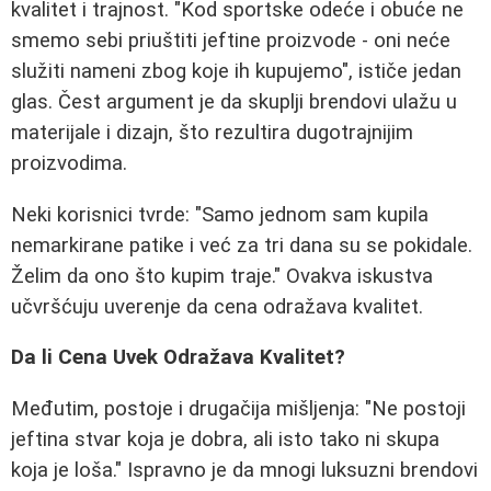
kvalitet i trajnost. "Kod sportske odeće i obuće ne
smemo sebi priuštiti jeftine proizvode - oni neće
služiti nameni zbog koje ih kupujemo", ističe jedan
glas. Čest argument je da skuplji brendovi ulažu u
materijale i dizajn, što rezultira dugotrajnijim
proizvodima.
Neki korisnici tvrde: "Samo jednom sam kupila
nemarkirane patike i već za tri dana su se pokidale.
Želim da ono što kupim traje." Ovakva iskustva
učvršćuju uverenje da cena odražava kvalitet.
Da li Cena Uvek Odražava Kvalitet?
Međutim, postoje i drugačija mišljenja: "Ne postoji
jeftina stvar koja je dobra, ali isto tako ni skupa
koja je loša." Ispravno je da mnogi luksuzni brendovi