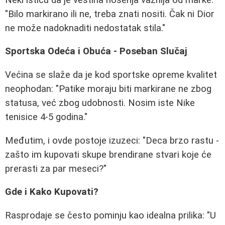
"Bilo markirano ili ne, treba znati nositi. Čak ni Dior
ne može nadoknaditi nedostatak stila."
Sportska Odeća i Obuća - Poseban Slučaj
Većina se slaže da je kod sportske opreme kvalitet
neophodan: "Patike moraju biti markirane ne zbog
statusa, već zbog udobnosti. Nosim iste Nike
tenisice 4-5 godina."
Međutim, i ovde postoje izuzeci: "Deca brzo rastu -
zašto im kupovati skupe brendirane stvari koje će
prerasti za par meseci?"
Gde i Kako Kupovati?
Rasprodaje se često pominju kao idealna prilika: "U