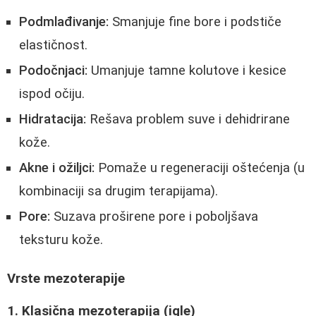
Podmlađivanje:
Smanjuje fine bore i podstiče
elastičnost.
Podočnjaci:
Umanjuje tamne kolutove i kesice
ispod očiju.
Hidratacija:
Rešava problem suve i dehidrirane
kože.
Akne i ožiljci:
Pomaže u regeneraciji oštećenja (u
kombinaciji sa drugim terapijama).
Pore:
Suzava proširene pore i poboljšava
teksturu kože.
Vrste mezoterapije
1. Klasična mezoterapija (igle)