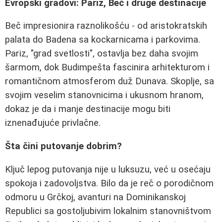
Evropski gradovi: Pariz, Beč i druge destinacije
Beč impresionira raznolikošću - od aristokratskih
palata do Badena sa kockarnicama i parkovima.
Pariz, "grad svetlosti", ostavlja bez daha svojim
šarmom, dok Budimpešta fascinira arhitekturom i
romantičnom atmosferom duž Dunava. Skoplje, sa
svojim veselim stanovnicima i ukusnom hranom,
dokaz je da i manje destinacije mogu biti
iznenađujuće privlačne.
Šta čini putovanje dobrim?
Ključ lepog putovanja nije u luksuzu, već u osećaju
spokoja i zadovoljstva. Bilo da je reč o porodičnom
odmoru u Grčkoj, avanturi na Dominikanskoj
Republici sa gostoljubivim lokalnim stanovništvom