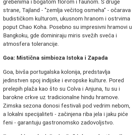
grebenima i bogatom florom i faunom. S druge
strane, Tajland - "zemlja večitog osmeha" - očarava
budističkom kulturom, ukusnom hranom i ostrvima
poput Chao Koha. Posebno su impresivni hramovi u
Bangkoku, gde dominiraju miris svežih sveća i
atmosfera tolerancije.
Goa: Mistična simbioza Istoka i Zapada
Goa, bivša portugalska kolonija, predstavlja
jedinstven spoj indijske i evropske kulture. Pored
prelepih plaža kao što su Colva i Anjuna, tu su i
barokne crkve uz tradicionalne hindu hramove.
Zimska sezona donosi festivali pod vedrim nebom,
a lokalni specijaliteti - začinjena riba jela i jaku piće
feni - garantuju gastronomsko zadovoljstvo.