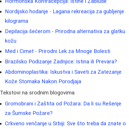
Hormonska Kontracepcija: Istine i Zablude
Nordijsko hodanje - Lagana rekreacija za gubljenje
kilograma
Depilacija šećerom - Prirodna alternativa za glatku
kožu
Med i Cimet - Prirodni Lek za Mnoge Bolesti
Brazilsko Podizanje Zadnjice: Istina ili Prevara?
Abdominoplastika: Iskustva i Saveti za Zatezanje
Kože Stomaka Nakon Porodjaja
Tekstovi na srodnim blogovima
Gromobrani i Zaštita od Požara: Da li su Rešenje
za Šumske Požare?
Crkveno venčanje u Srbiji: Sve što treba da znate o