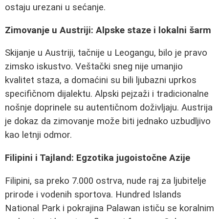
ostaju urezani u sećanje.
Zimovanje u Austriji: Alpske staze i lokalni šarm
Skijanje u Austriji, tačnije u Leogangu, bilo je pravo
zimsko iskustvo. Veštački sneg nije umanjio
kvalitet staza, a domaćini su bili ljubazni uprkos
specifičnom dijalektu. Alpski pejzaži i tradicionalne
nošnje doprinele su autentičnom doživljaju. Austrija
je dokaz da zimovanje može biti jednako uzbudljivo
kao letnji odmor.
Filipini i Tajland: Egzotika jugoistočne Azije
Filipini, sa preko 7.000 ostrva, nude raj za ljubitelje
prirode i vodenih sportova. Hundred Islands
National Park i pokrajina Palawan ističu se koralnim