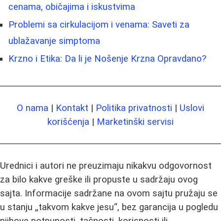
cenama, običajima i iskustvima
Problemi sa cirkulacijom i venama: Saveti za
ublažavanje simptoma
Krzno i Etika: Da li je Nošenje Krzna Opravdano?
O nama
|
Kontakt
|
Politika privatnosti
|
Uslovi
korišćenja
|
Marketinški servisi
Urednici i autori ne preuzimaju nikakvu odgovornost
za bilo kakve greške ili propuste u sadržaju ovog
sajta. Informacije sadržane na ovom sajtu pružaju se
u stanju „takvom kakve jesu“, bez garancija u pogledu
njihove potpunosti, tačnosti, korisnosti ili