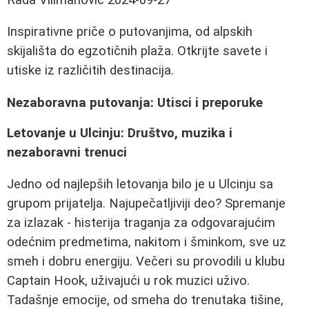
Inspirativne priče o putovanjima, od alpskih
skijališta do egzotičnih plaža. Otkrijte savete i
utiske iz različitih destinacija.
Nezaboravna putovanja: Utisci i preporuke
Letovanje u Ulcinju: Društvo, muzika i
nezaboravni trenuci
Jedno od najlepših letovanja bilo je u Ulcinju sa
grupom prijatelja. Najupečatljiviji deo? Spremanje
za izlazak - histerija traganja za odgovarajućim
odećnim predmetima, nakitom i šminkom, sve uz
smeh i dobru energiju. Večeri su provodili u klubu
Captain Hook, uživajući u rok muzici uživo.
Tadašnje emocije, od smeha do trenutaka tišine,