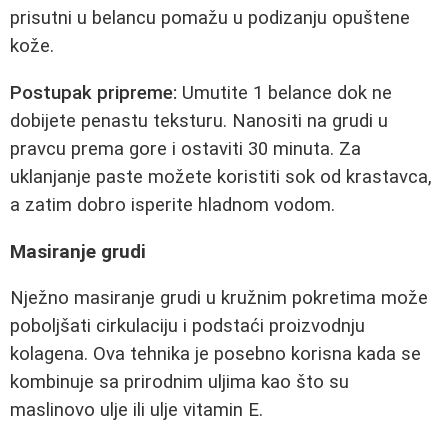
prisutni u belancu pomažu u podizanju opuštene
kože.
Postupak pripreme:
Umutite 1 belance dok ne
dobijete penastu teksturu. Nanositi na grudi u
pravcu prema gore i ostaviti 30 minuta. Za
uklanjanje paste možete koristiti sok od krastavca,
a zatim dobro isperite hladnom vodom.
Masiranje grudi
Nježno masiranje grudi u kružnim pokretima može
poboljšati cirkulaciju i podstaći proizvodnju
kolagena. Ova tehnika je posebno korisna kada se
kombinuje sa prirodnim uljima kao što su
maslinovo ulje ili ulje vitamin E.