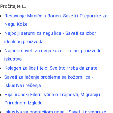
Pročitajte i...
Rešavanje Mimičnih Borica: Saveti i Preporuke za
Negu Kože
Najbolji serumi za negu lica - Saveti za izbor
idealnog proizvoda
Najbolji saveti za negu kože - rutine, proizvodi i
iskustva
Kolagen za lice i telo: Sve što treba da znate
Saveti za lečenje problema sa kožom lica -
Iskustva i rešenja
Hijaluronski Fileri: Istina o Trajnosti, Migraciji i
Prirodnom Izgledu
Iskustva sa operacijom nosa - Saveti i preporuke