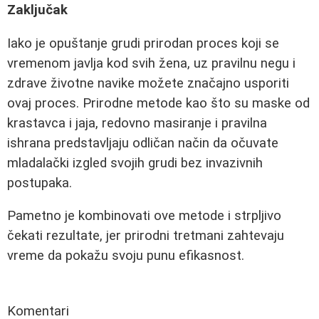
Zaključak
Iako je opuštanje grudi prirodan proces koji se
vremenom javlja kod svih žena, uz pravilnu negu i
zdrave životne navike možete značajno usporiti
ovaj proces. Prirodne metode kao što su maske od
krastavca i jaja, redovno masiranje i pravilna
ishrana predstavljaju odličan način da očuvate
mladalački izgled svojih grudi bez invazivnih
postupaka.
Pametno je kombinovati ove metode i strpljivo
čekati rezultate, jer prirodni tretmani zahtevaju
vreme da pokažu svoju punu efikasnost.
Komentari