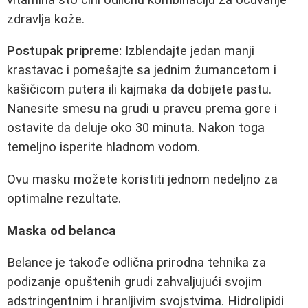
zdravlja kože.
Postupak pripreme:
Izblendajte jedan manji
krastavac i pomešajte sa jednim žumancetom i
kašičicom putera ili kajmaka da dobijete pastu.
Nanesite smesu na grudi u pravcu prema gore i
ostavite da deluje oko 30 minuta. Nakon toga
temeljno isperite hladnom vodom.
Ovu masku možete koristiti jednom nedeljno za
optimalne rezultate.
Maska od belanca
Belance je takođe odlična prirodna tehnika za
podizanje opuštenih grudi zahvaljujući svojim
adstringentnim i hranljivim svojstvima. Hidrolipidi