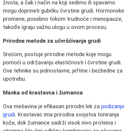
života, a čak i način na koji sedimo ili spavamo
mogu doprineti gubitku čvrstine grudi. Hormonske
promene, posebno tokom trudnoće i menopauze,
takođe igraju važnu ulogu u ovom procesu.
Prirodne metode za učvršćivanje grudi
Srećom, postoje prirodne metode koje mogu
pomoći u održavanju elastičnosti i čvrstine grudi.
Ove tehnike su jednostavne, jeftine i bezbedne za
upotrebu.
Maska od krastavca i žumanca
Ova mešavina je efikasan prirodni lek za
podizanje
grudi
. Krastavac ima prirodna svojstva toniranja
kože, dok žumance sadrži visok nivo proteina i
vitamina što čini odličnu kombinaciju za očuvanje