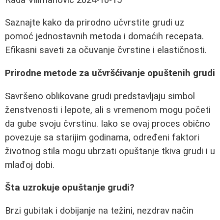
Saznajte kako da prirodno učvrstite grudi uz
pomoć jednostavnih metoda i domaćih recepata.
Efikasni saveti za očuvanje čvrstine i elastičnosti.
Prirodne metode za učvršćivanje opuštenih grudi
Savršeno oblikovane grudi predstavljaju simbol
ženstvenosti i lepote, ali s vremenom mogu početi
da gube svoju čvrstinu. Iako se ovaj proces obično
povezuje sa starijim godinama, određeni faktori
životnog stila mogu ubrzati opuštanje tkiva grudi i u
mlađoj dobi.
Šta uzrokuje opuštanje grudi?
Brzi gubitak i dobijanje na težini, nezdrav način