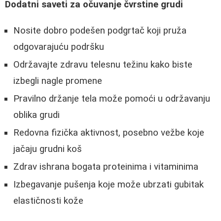
Dodatni saveti za očuvanje čvrstine grudi
Nosite dobro podešen podgrtač koji pruža
odgovarajuću podršku
Održavajte zdravu telesnu težinu kako biste
izbegli nagle promene
Pravilno držanje tela može pomoći u održavanju
oblika grudi
Redovna fizička aktivnost, posebno vežbe koje
jačaju grudni koš
Zdrav ishrana bogata proteinima i vitaminima
Izbegavanje pušenja koje može ubrzati gubitak
elastičnosti kože