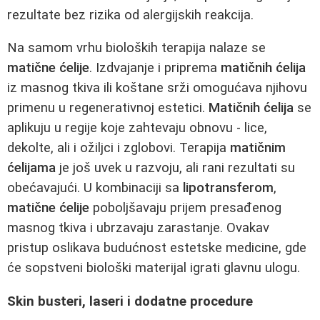
rezultate bez rizika od alergijskih reakcija.
Na samom vrhu bioloških terapija nalaze se
matične ćelije
. Izdvajanje i priprema
matičnih ćelija
iz masnog tkiva ili koštane srži omogućava njihovu
primenu u regenerativnoj estetici.
Matičnih ćelija
se
aplikuju u regije koje zahtevaju obnovu - lice,
dekolte, ali i ožiljci i zglobovi. Terapija
matičnim
ćelijama
je još uvek u razvoju, ali rani rezultati su
obećavajući. U kombinaciji sa
lipotransferom
,
matične ćelije
poboljšavaju prijem presađenog
masnog tkiva i ubrzavaju zarastanje. Ovakav
pristup oslikava budućnost estetske medicine, gde
će sopstveni biološki materijal igrati glavnu ulogu.
Skin busteri, laseri i dodatne procedure