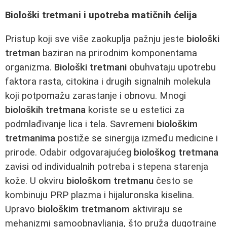
Biološki tretmani i upotreba matičnih ćelija
Pristup koji sve više zaokuplja pažnju jeste
biološki
tretman
baziran na prirodnim komponentama
organizma.
Biološki tretmani
obuhvataju upotrebu
faktora rasta, citokina i drugih signalnih molekula
koji potpomažu zarastanje i obnovu. Mnogi
bioloških tretmana
koriste se u estetici za
podmlađivanje lica i tela. Savremeni
biološkim
tretmanima
postiže se sinergija između medicine i
prirode. Odabir odgovarajućeg
biološkog tretmana
zavisi od individualnih potreba i stepena starenja
kože. U okviru
biološkom tretmanu
često se
kombinuju PRP plazma i hijaluronska kiselina.
Upravo
biološkim tretmanom
aktiviraju se
mehanizmi samoobnavljanja, što pruža dugotrajne