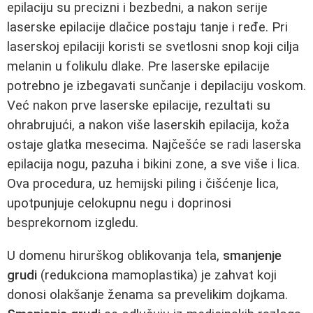
epilaciju su precizni i bezbedni, a nakon serije
laserske epilacije dlačice postaju tanje i ređe. Pri
laserskoj epilaciji koristi se svetlosni snop koji cilja
melanin u folikulu dlake. Pre laserske epilacije
potrebno je izbegavati sunčanje i depilaciju voskom.
Već nakon prve laserske epilacije, rezultati su
ohrabrujući, a nakon više laserskih epilacija, koža
ostaje glatka mesecima. Najčešće se radi laserska
epilacija nogu, pazuha i bikini zone, a sve više i lica.
Ova procedura, uz hemijski piling i čišćenje lica,
upotpunjuje celokupnu negu i doprinosi
besprekornom izgledu.
U domenu hirurškog oblikovanja tela,
smanjenje
grudi
(redukciona mamoplastika) je zahvat koji
donosi olakšanje ženama sa prevelikim dojkama.