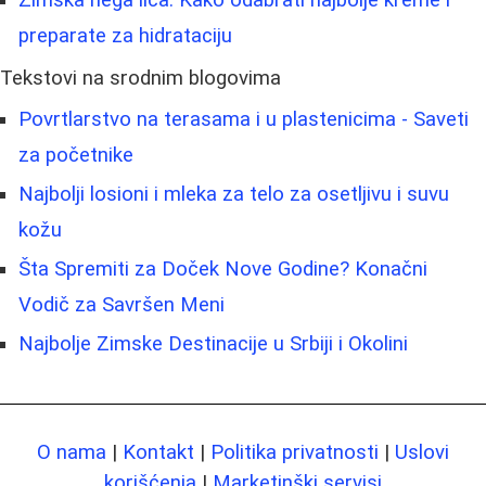
preparate za hidrataciju
Tekstovi na srodnim blogovima
Povrtlarstvo na terasama i u plastenicima - Saveti
za početnike
Najbolji losioni i mleka za telo za osetljivu i suvu
kožu
Šta Spremiti za Doček Nove Godine? Konačni
Vodič za Savršen Meni
Najbolje Zimske Destinacije u Srbiji i Okolini
O nama
|
Kontakt
|
Politika privatnosti
|
Uslovi
korišćenja
|
Marketinški servisi