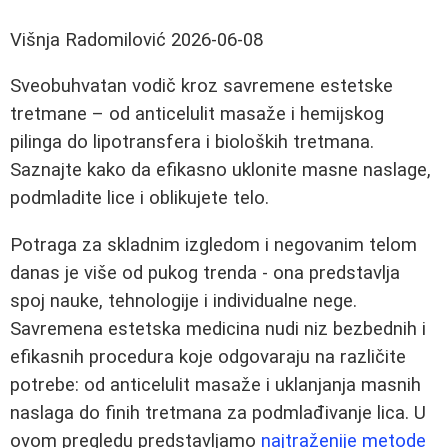
Višnja Radomilović
2026-06-08
Sveobuhvatan vodič kroz savremene estetske
tretmane – od anticelulit masaže i hemijskog
pilinga do lipotransfera i bioloških tretmana.
Saznajte kako da efikasno uklonite masne naslage,
podmladite lice i oblikujete telo.
Potraga za skladnim izgledom i negovanim telom
danas je više od pukog trenda - ona predstavlja
spoj nauke, tehnologije i individualne nege.
Savremena estetska medicina nudi niz bezbednih i
efikasnih procedura koje odgovaraju na različite
potrebe: od anticelulit masaže i uklanjanja masnih
naslaga do finih tretmana za podmlađivanje lica. U
ovom pregledu predstavljamo
najtraženije metode