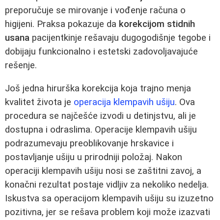
preporučuje se mirovanje i vođenje računa o
higijeni. Praksa pokazuje da
korekcijom stidnih
usana
pacijentkinje rešavaju dugogodišnje tegobe i
dobijaju funkcionalno i estetski zadovoljavajuće
rešenje.
Još jedna hirurška korekcija koja trajno menja
kvalitet života je
operacija klempavih ušiju
. Ova
procedura se najčešće izvodi u detinjstvu, ali je
dostupna i odraslima. Operacije klempavih ušiju
podrazumevaju preoblikovanje hrskavice i
postavljanje ušiju u prirodniji položaj. Nakon
operaciji klempavih ušiju nosi se zaštitni zavoj, a
konačni rezultat postaje vidljiv za nekoliko nedelja.
Iskustva sa operacijom klempavih ušiju su izuzetno
pozitivna, jer se rešava problem koji može izazvati