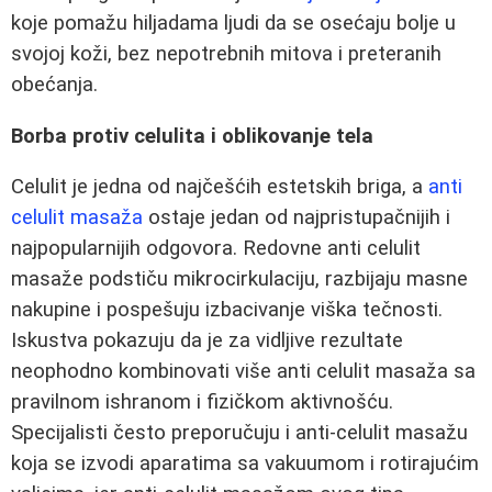
koje pomažu hiljadama ljudi da se osećaju bolje u
svojoj koži, bez nepotrebnih mitova i preteranih
obećanja.
Borba protiv celulita i oblikovanje tela
Celulit je jedna od najčešćih estetskih briga, a
anti
celulit masaža
ostaje jedan od najpristupačnijih i
najpopularnijih odgovora. Redovne anti celulit
masaže podstiču mikrocirkulaciju, razbijaju masne
nakupine i pospešuju izbacivanje viška tečnosti.
Iskustva pokazuju da je za vidljive rezultate
neophodno kombinovati više anti celulit masaža sa
pravilnom ishranom i fizičkom aktivnošću.
Specijalisti često preporučuju i anti-celulit masažu
koja se izvodi aparatima sa vakuumom i rotirajućim