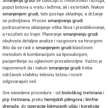
Smanjenja grudi
se odlučuju iz medicinskih razloga,
poput bolova u vratu i leđima, ali i estetskih. Nakon
smanjenjem grudi
, telo postaje skladnije, a držanje
se poboljšava. Proces
smanjivanja grudi
podrazumeva uklanjanje viška tkiva i preoblikovanje,
a rezultati su trajni. Planiranje
smanjivanju grudi
obuhvata detaljne analize i razgovore sa hirurgom.
Bilo da se radi o
smanjenjem grudi
klasičnom
metodom ili kombinacijom sa liposukcijom,
pacijentkinje su uglavnom prezadovoljne. Važno je
napomenuti da i nakon
smanjenja grudi
treba
održavati stabilnu telesnu težinu i nositi
odgovarajući veš.
Sve navedene procedure - od
biološkog tretmana
i
prp tretmana
, preko
hemijskih pilingova
i
limfne
drenaže
, do
operacije klempavih ušiju
i
korekcije