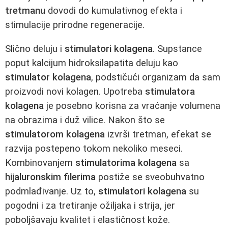
tretmanu
dovodi do kumulativnog efekta i
stimulacije prirodne regeneracije.
Slično deluju i
stimulatori kolagena
. Supstance
poput kalcijum hidroksilapatita deluju kao
stimulator kolagena
, podstičući organizam da sam
proizvodi novi kolagen. Upotreba
stimulatora
kolagena
je posebno korisna za vraćanje volumena
na obrazima i duž vilice. Nakon što se
stimulatorom kolagena
izvrši tretman, efekat se
razvija postepeno tokom nekoliko meseci.
Kombinovanjem
stimulatorima kolagena
sa
hijaluronskim filerima
postiže se sveobuhvatno
podmlađivanje. Uz to,
stimulatori kolagena
su
pogodni i za tretiranje ožiljaka i strija, jer
poboljšavaju kvalitet i elastičnost kože.