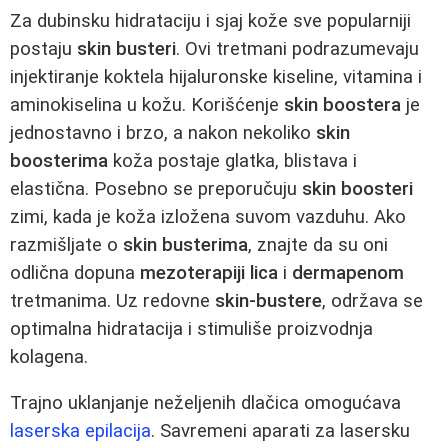
Za dubinsku hidrataciju i sjaj kože sve popularniji
postaju
skin busteri
. Ovi tretmani podrazumevaju
injektiranje koktela hijaluronske kiseline, vitamina i
aminokiselina u kožu. Korišćenje
skin boostera
je
jednostavno i brzo, a nakon nekoliko
skin
boosterima
koža postaje glatka, blistava i
elastična. Posebno se preporučuju
skin boosteri
zimi, kada je koža izložena suvom vazduhu. Ako
razmišljate o
skin busterima
, znajte da su oni
odlična dopuna
mezoterapiji lica
i
dermapenom
tretmanima. Uz redovne
skin-bustere
, održava se
optimalna hidratacija i stimuliše proizvodnja
kolagena.
Trajno uklanjanje neželjenih dlačica omogućava
laserska epilacija
. Savremeni aparati za lasersku