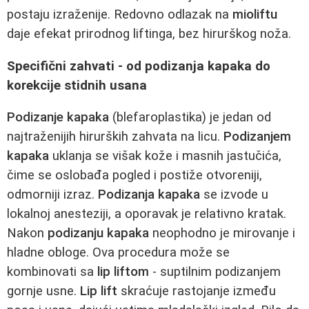
postaju izraženije. Redovno odlazak na
mioliftu
daje efekat prirodnog liftinga, bez hirurškog noža.
Specifični zahvati - od podizanja kapaka do
korekcije stidnih usana
Podizanje kapaka
(blefaroplastika) je jedan od
najtraženijih hirurških zahvata na licu.
Podizanjem
kapaka
uklanja se višak kože i masnih jastučića,
čime se oslobađa pogled i postiže otvoreniji,
odmorniji izraz.
Podizanja kapaka
se izvode u
lokalnoj anesteziji, a oporavak je relativno kratak.
Nakon
podizanju kapaka
neophodno je mirovanje i
hladne obloge. Ova procedura može se
kombinovati sa
lip liftom
- suptilnim podizanjem
gornje usne.
Lip lift
skraćuje rastojanje između