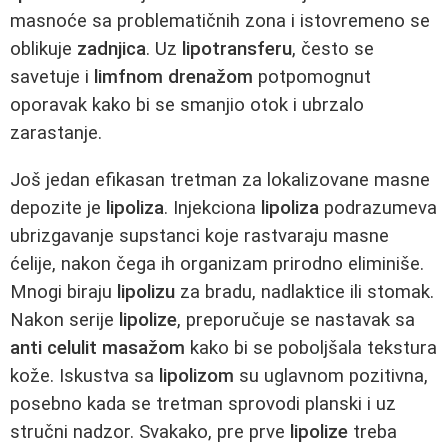
masnoće sa problematičnih zona i istovremeno se
oblikuje
zadnjica
. Uz
lipotransferu
, često se
savetuje i
limfnom drenažom
potpomognut
oporavak kako bi se smanjio otok i ubrzalo
zarastanje.
Još jedan efikasan tretman za lokalizovane masne
depozite je
lipoliza
. Injekciona
lipoliza
podrazumeva
ubrizgavanje supstanci koje rastvaraju masne
ćelije, nakon čega ih organizam prirodno eliminiše.
Mnogi biraju
lipolizu
za bradu, nadlaktice ili stomak.
Nakon serije
lipolize
, preporučuje se nastavak sa
anti celulit masažom
kako bi se poboljšala tekstura
kože. Iskustva sa
lipolizom
su uglavnom pozitivna,
posebno kada se tretman sprovodi planski i uz
stručni nadzor. Svakako, pre prve
lipolize
treba