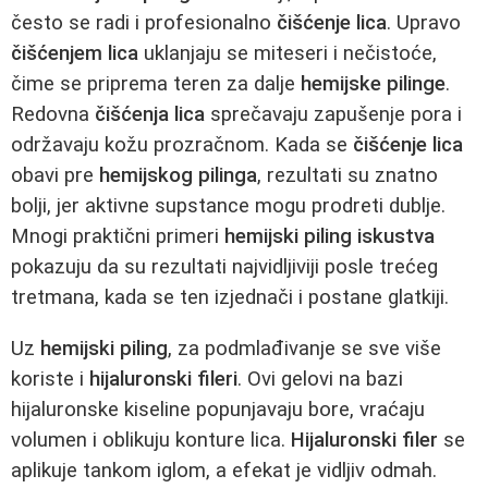
često se radi i profesionalno
čišćenje lica
. Upravo
čišćenjem lica
uklanjaju se miteseri i nečistoće,
čime se priprema teren za dalje
hemijske pilinge
.
Redovna
čišćenja lica
sprečavaju zapušenje pora i
održavaju kožu prozračnom. Kada se
čišćenje lica
obavi pre
hemijskog pilinga
, rezultati su znatno
bolji, jer aktivne supstance mogu prodreti dublje.
Mnogi praktični primeri
hemijski piling iskustva
pokazuju da su rezultati najvidljiviji posle trećeg
tretmana, kada se ten izjednači i postane glatkiji.
Uz
hemijski piling
, za podmlađivanje se sve više
koriste i
hijaluronski fileri
. Ovi gelovi na bazi
hijaluronske kiseline popunjavaju bore, vraćaju
volumen i oblikuju konture lica.
Hijaluronski filer
se
aplikuje tankom iglom, a efekat je vidljiv odmah.