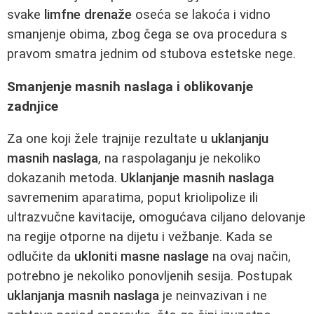
svake
limfne drenaže
oseća se lakoća i vidno
smanjenje obima, zbog čega se ova procedura s
pravom smatra jednim od stubova estetske nege.
Smanjenje masnih naslaga i oblikovanje
zadnjice
Za one koji žele trajnije rezultate u
uklanjanju
masnih naslaga
, na raspolaganju je nekoliko
dokazanih metoda.
Uklanjanje masnih naslaga
savremenim aparatima, poput kriolipolize ili
ultrazvučne kavitacije, omogućava ciljano delovanje
na regije otporne na dijetu i vežbanje. Kada se
odlučite da
ukloniti masne naslage
na ovaj način,
potrebno je nekoliko ponovljenih sesija. Postupak
uklanjanja masnih naslaga
je neinvazivan i ne