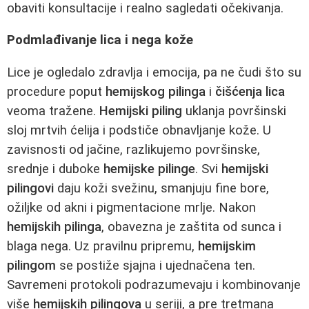
obaviti konsultacije i realno sagledati očekivanja.
Podmlađivanje lica i nega kože
Lice je ogledalo zdravlja i emocija, pa ne čudi što su
procedure poput
hemijskog pilinga
i
čišćenja lica
veoma tražene.
Hemijski piling
uklanja površinski
sloj mrtvih ćelija i podstiče obnavljanje kože. U
zavisnosti od jačine, razlikujemo površinske,
srednje i duboke
hemijske pilinge
. Svi
hemijski
pilingovi
daju koži svežinu, smanjuju fine bore,
ožiljke od akni i pigmentacione mrlje. Nakon
hemijskih pilinga
, obavezna je zaštita od sunca i
blaga nega. Uz pravilnu pripremu,
hemijskim
pilingom
se postiže sjajna i ujednačena ten.
Savremeni protokoli podrazumevaju i kombinovanje
više
hemijskih pilingova
u seriji, a pre tretmana