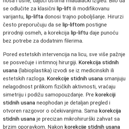
nosa i usne, dajući ustima mladalački izgled. Bilo da
se odlučite za klasični
lip-lift
ili modifikovanu
varijantu,
lip-lifta
donosi trajno poboljšanje. Hirurzi
često preporučuju da se
lip-liftom
postigne
prirodniji osmeh, a korekcija
lip-liftu
daje punoću
bez potrebe za dodatnim filerima.
Pored estetskih intervencija na licu, sve više pažnje
se posvećuje i intimnoj hirurgiji.
Korekcija stidnih
usana
(labioplastika) izvodi se iz medicinskih ili
estetskih razloga.
Korekcije stidnih usana
smanjuju
nelagodnost prilikom fizičkih aktivnosti, vraćaju
simetriju i podižu samopouzdanje. Pre
korekciji
stidnih usana
neophodan je detaljan pregled i
otvoren razgovor o očekivanjima. Sama
korekcija
stidnih usana
je precizan mikrohirurški zahvat sa
brzim oporavkom. Nakon
korekcije stidnih usana