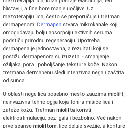
mezoterapija lica, koža postaje elastičnija, ten
blistaviji, a fine bore manje uočljive. Uz
mezoterapiju lica, često se preporučuje i tretman
dermapenom.
Dermapen
stvara mikrokanale koji
omogućavaju bolju apsorpciju aktivnih seruma i
podstiču prirodnu regeneraciju. Upotreba
dermapena je jednostavna, a rezultati koji se
postižu dermapenom su izuzetni - smanjenje
ožiljaka, pora i poboljšanje teksture kože. Nakon
tretmana dermapenu sledi intenzivna nega i zaštita
od sunca.
U oblasti nege lica posebno mesto zauzima
miolift
,
neinvazivna tehnologija koja tonira mišiće lica i
zateže kožu. Tretman
miolifta
koristi
elektrostimulaciju, bez igala i bezbolno. Već nakon
prve seanse
mioliftom
, lice deluje svežije, a konture