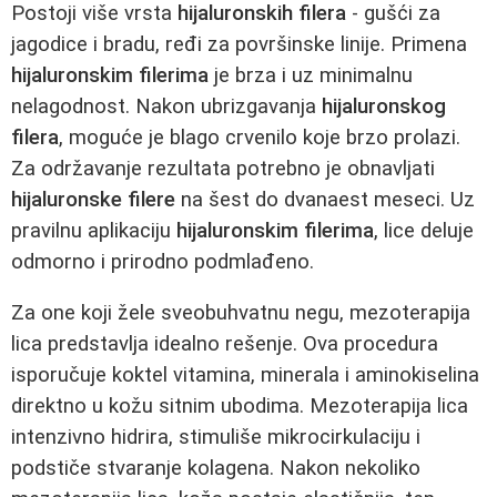
Postoji više vrsta
hijaluronskih filera
- gušći za
jagodice i bradu, ređi za površinske linije. Primena
hijaluronskim filerima
je brza i uz minimalnu
nelagodnost. Nakon ubrizgavanja
hijaluronskog
filera
, moguće je blago crvenilo koje brzo prolazi.
Za održavanje rezultata potrebno je obnavljati
hijaluronske filere
na šest do dvanaest meseci. Uz
pravilnu aplikaciju
hijaluronskim filerima
, lice deluje
odmorno i prirodno podmlađeno.
Za one koji žele sveobuhvatnu negu, mezoterapija
lica predstavlja idealno rešenje. Ova procedura
isporučuje koktel vitamina, minerala i aminokiselina
direktno u kožu sitnim ubodima. Mezoterapija lica
intenzivno hidrira, stimuliše mikrocirkulaciju i
podstiče stvaranje kolagena. Nakon nekoliko