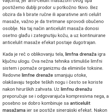
valjcima, jer anti-celulit masažom ovog tipa
postižemo dublji prodor u potkožno tkivo. Bez
obzira da li birate ručne ili aparativne anti celulit
masaže, važno je da tretmane sprovodi obučeno
osoblje. Na taj način anticelulit masaža donosi
osetno glađu i zategnutiju kožu, a uz kontinuirane
anticelulit masaže efekat postaje dugotrajan.
Kada je reč o oblikovanju tela,
limfna drenaža
igra
ključnu ulogu. Ova nežna tehnika stimuliše limfni
sistem i pomaže organizmu da eliminiše toksine.
Redovne
limfne drenaže
smanjuju otoke,
olakšavaju tegobe teških nogu i često se koriste
nakon hirurških zahvata. Uz
limfnu drenažu
preporučuje se i odgovarajuća kompresivna nega, a
posebno se dobro kombinuje sa
anticelulit
masažama
jer se postiže sinergijski efekat. Nakon