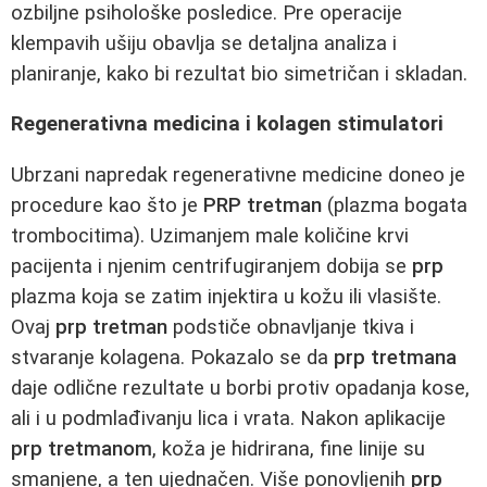
ozbiljne psihološke posledice. Pre operacije
klempavih ušiju obavlja se detaljna analiza i
planiranje, kako bi rezultat bio simetričan i skladan.
Regenerativna medicina i kolagen stimulatori
Ubrzani napredak regenerativne medicine doneo je
procedure kao što je
PRP tretman
(plazma bogata
trombocitima). Uzimanjem male količine krvi
pacijenta i njenim centrifugiranjem dobija se
prp
plazma koja se zatim injektira u kožu ili vlasište.
Ovaj
prp tretman
podstiče obnavljanje tkiva i
stvaranje kolagena. Pokazalo se da
prp tretmana
daje odlične rezultate u borbi protiv opadanja kose,
ali i u podmlađivanju lica i vrata. Nakon aplikacije
prp tretmanom
, koža je hidrirana, fine linije su
smanjene, a ten ujednačen. Više ponovljenih
prp