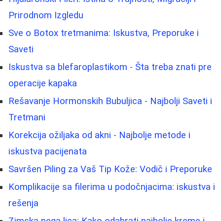
Prirodnom Izgledu
Sve o Botox tretmanima: Iskustva, Preporuke i
Saveti
Iskustva sa blefaroplastikom - Šta treba znati pre
operacije kapaka
Rešavanje Hormonskih Bubuljica - Najbolji Saveti i
Tretmani
Korekcija ožiljaka od akni - Najbolje metode i
iskustva pacijenata
Savršen Piling za Vaš Tip Kože: Vodič i Preporuke
Komplikacije sa filerima u podočnjacima: iskustva i
rešenja
Zimska nega lica: Kako odabrati najbolje kreme i