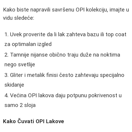
Kako biste napravili savršenu OPI kolekciju, imajte u
vidu sledeće:
Uvek proverite da li lak zahteva bazu ili top coat
za optimalan izgled
Tamnije nijanse obično traju duže na noktima
nego svetlije
Gliter i metalik finisi često zahtevaju specijalno
skidanje
Većina OPI lakova daju potpunu pokrivenost u
samo 2 sloja
Kako Čuvati OPI Lakove