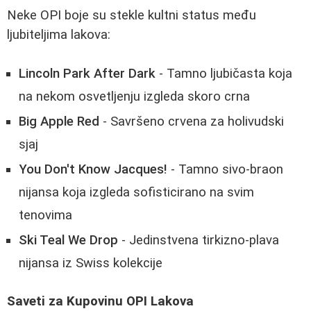
Neke OPI boje su stekle kultni status među
ljubiteljima lakova:
Lincoln Park After Dark
- Tamno ljubičasta koja
na nekom osvetljenju izgleda skoro crna
Big Apple Red
- Savršeno crvena za holivudski
sjaj
You Don't Know Jacques!
- Tamno sivo-braon
nijansa koja izgleda sofisticirano na svim
tenovima
Ski Teal We Drop
- Jedinstvena tirkizno-plava
nijansa iz Swiss kolekcije
Saveti za Kupovinu OPI Lakova