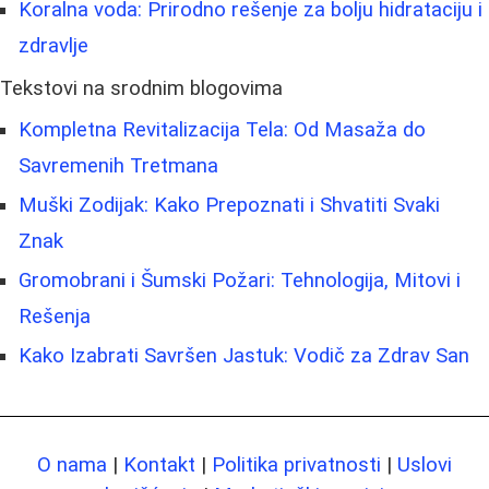
Koralna voda: Prirodno rešenje za bolju hidrataciju i
zdravlje
Tekstovi na srodnim blogovima
Kompletna Revitalizacija Tela: Od Masaža do
Savremenih Tretmana
Muški Zodijak: Kako Prepoznati i Shvatiti Svaki
Znak
Gromobrani i Šumski Požari: Tehnologija, Mitovi i
Rešenja
Kako Izabrati Savršen Jastuk: Vodič za Zdrav San
O nama
|
Kontakt
|
Politika privatnosti
|
Uslovi