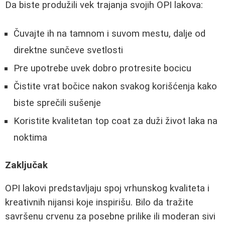
Da biste produžili vek trajanja svojih OPI lakova:
Čuvajte ih na tamnom i suvom mestu, dalje od
direktne sunčeve svetlosti
Pre upotrebe uvek dobro protresite bocicu
Čistite vrat bočice nakon svakog korišćenja kako
biste sprečili sušenje
Koristite kvalitetan top coat za duži život laka na
noktima
Zaključak
OPI lakovi predstavljaju spoj vrhunskog kvaliteta i
kreativnih nijansi koje inspirišu. Bilo da tražite
savršenu crvenu za posebne prilike ili moderan sivi