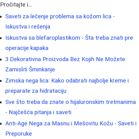
Pročitajte i...
Saveti za lečenje problema sa kožom lica -
Iskustva i rešenja
Iskustva sa blefaroplastikom - Šta treba znati pre
operacije kapaka
3 Dekorativna Proizvoda Bez Kojih Ne Možete
Zamisliti Šminkanje
Zimska nega lica: Kako odabrati najbolje kreme i
preparate za hidrataciju
Sve što treba da znate o hijaluronskim tretmanima
- Najčešća pitanja i saveti
Anti-Age Nega za Masnu i Mešovitu Kožu - Saveti i
Preporuke