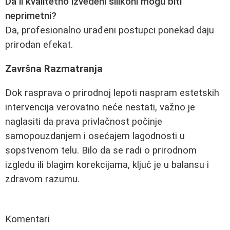
Da li kvalitetno izvedeni silikoni mogu biti
neprimetni?
Da, profesionalno urađeni postupci ponekad daju
prirodan efekat.
Završna Razmatranja
Dok rasprava o prirodnoj lepoti naspram estetskih
intervencija verovatno neće nestati, važno je
naglasiti da prava privlačnost počinje
samopouzdanjem i osećajem lagodnosti u
sopstvenom telu. Bilo da se radi o prirodnom
izgledu ili blagim korekcijama, ključ je u balansu i
zdravom razumu.
Komentari