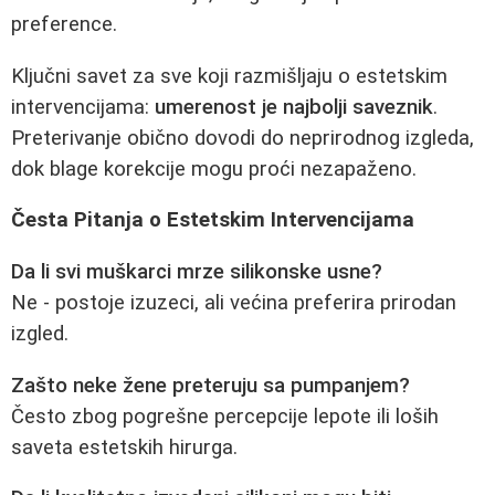
preference.
Ključni savet za sve koji razmišljaju o estetskim
intervencijama:
umerenost je najbolji saveznik
.
Preterivanje obično dovodi do neprirodnog izgleda,
dok blage korekcije mogu proći nezapaženo.
Česta Pitanja o Estetskim Intervencijama
Da li svi muškarci mrze silikonske usne?
Ne - postoje izuzeci, ali većina preferira prirodan
izgled.
Zašto neke žene preteruju sa pumpanjem?
Često zbog pogrešne percepcije lepote ili loših
saveta estetskih hirurga.