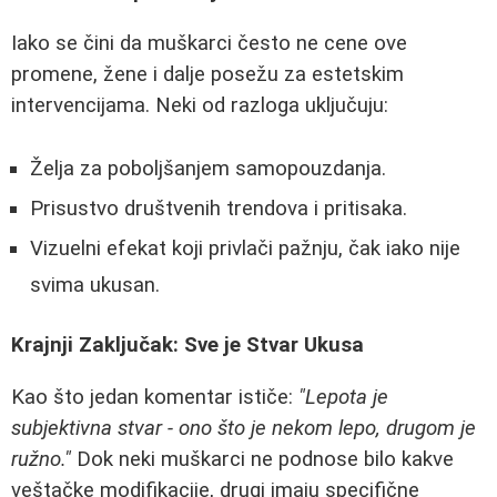
Iako se čini da muškarci često ne cene ove
promene, žene i dalje posežu za estetskim
intervencijama. Neki od razloga uključuju:
Želja za poboljšanjem samopouzdanja.
Prisustvo društvenih trendova i pritisaka.
Vizuelni efekat koji privlači pažnju, čak iako nije
svima ukusan.
Krajnji Zaključak: Sve je Stvar Ukusa
Kao što jedan komentar ističe:
"Lepota je
subjektivna stvar - ono što je nekom lepo, drugom je
ružno."
Dok neki muškarci ne podnose bilo kakve
veštačke modifikacije, drugi imaju specifične