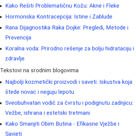
Kako Rešiti Problematičnu Kožu: Akne i Fleke
Hormonska Kontracepcija: Istine i Zablude
Rana Dijagnostika Raka Dojke: Pregledi, Metode i
Prevencija
Koralna voda: Prirodno rešenje za bolju hidrataciju i
zdravlje
Tekstovi na srodnim blogovima
Najbolji kozmetički proizvodi i saveti: Iskustva koja
štede novac i neguju lepotu
Sveobuhvatan vodič za čvrstu i podignutu zadnjicu:
Vežbe, ishrana i estetski tretmani
Kako Smanjiti Obim Butina - Efikasne Vježbe i
Savjeti