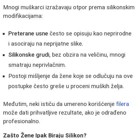
Mnogi muškarci izražavaju otpor prema silikonskim
modifikacijama:
Preterane usne
često se opisuju kao neprirodne
i asociraju na neprijatne slike.
Silikonske grudi
, bez obzira na veličinu, mnogi
smatraju neprivlačnim.
Postoji mišljenje da žene koje se odlučuju na ove
postupke često greše u proceni muških želja.
Međutim, neki ističu da umereno korišćenje
filera
može dati prihvatljive rezultate, ako je odrađeno
profesionalno.
Zašto Žene Ipak Biraju Silikon?