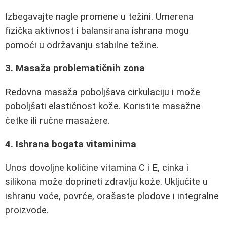
Izbegavajte nagle promene u težini. Umerena
fizička aktivnost i balansirana ishrana mogu
pomoći u održavanju stabilne težine.
3. Masaža problematičnih zona
Redovna masaža poboljšava cirkulaciju i može
poboljšati elastičnost kože. Koristite masažne
četke ili ručne masažere.
4. Ishrana bogata vitaminima
Unos dovoljne količine vitamina C i E, cinka i
silikona može doprineti zdravlju kože. Uključite u
ishranu voće, povrće, orašaste plodove i integralne
proizvode.