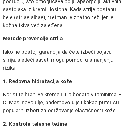
području, što omogućava bolju apsorpciju aktivnih
sastojaka iz kremi i losiona. Kada strije postanu
bele (striae albae), tretman je znatno teži jer je
kožna tkiva već zaleđena.
Metode prevencije strija
Iako ne postoji garancija da ćete izbeći pojavu
strija, sledeći saveti mogu pomoći u smanjenju
rizika:
1. Redovna hidratacija kože
Koristite hranjive kreme i ulja bogata vitaminima E i
C. Maslinovo ulje, bademovo ulje i kakao puter su
popularni izbori za održavanje elastičnosti kože.
2. Kontrola telesne težine