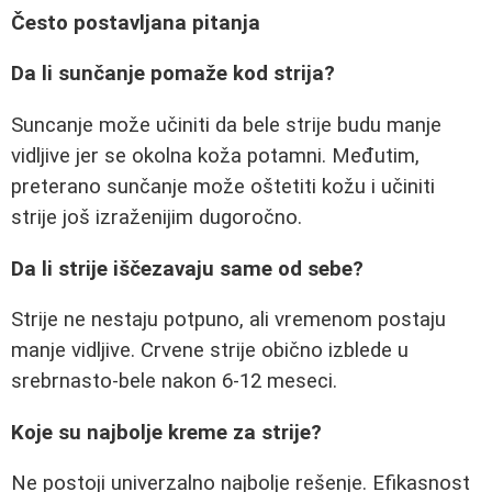
Često postavljana pitanja
Da li sunčanje pomaže kod strija?
Suncanje može učiniti da bele strije budu manje
vidljive jer se okolna koža potamni. Međutim,
preterano sunčanje može oštetiti kožu i učiniti
strije još izraženijim dugoročno.
Da li strije iščezavaju same od sebe?
Strije ne nestaju potpuno, ali vremenom postaju
manje vidljive. Crvene strije obično izblede u
srebrnasto-bele nakon 6-12 meseci.
Koje su najbolje kreme za strije?
Ne postoji univerzalno najbolje rešenje. Efikasnost