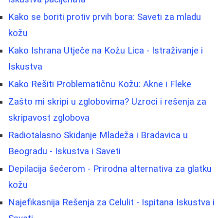
Kako se boriti protiv prvih bora: Saveti za mladu
kožu
Kako Ishrana Utječe na Kožu Lica - Istraživanje i
Iskustva
Kako Rešiti Problematičnu Kožu: Akne i Fleke
Zašto mi skripi u zglobovima? Uzroci i rešenja za
skripavost zglobova
Radiotalasno Skidanje Mladeža i Bradavica u
Beogradu - Iskustva i Saveti
Depilacija šećerom - Prirodna alternativa za glatku
kožu
Najefikasnija Rešenja za Celulit - Ispitana Iskustva i