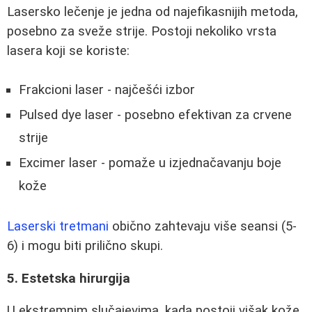
Lasersko lečenje je jedna od najefikasnijih metoda,
posebno za sveže strije. Postoji nekoliko vrsta
lasera koji se koriste:
Frakcioni laser - najčešći izbor
Pulsed dye laser - posebno efektivan za crvene
strije
Excimer laser - pomaže u izjednačavanju boje
kože
Laserski tretmani
obično zahtevaju više seansi (5-
6) i mogu biti prilično skupi.
5. Estetska hirurgija
U ekstremnim slučajevima, kada postoji višak kože