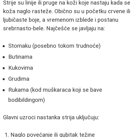
Strije su linije ili pruge na koži koje nastaju kada se
koža naglo rasteže. Obično su u početku crvene ili
ljubičaste boje, a vremenom izblede i postanu
srebrnasto-bele. Najčešće se javljaju na:
Stomaku (posebno tokom trudnoće)
Butinama
Kukovima
Grudima
Rukama (kod muškaraca koji se bave
bodibildingom)
Glavni uzroci nastanka strija uključuju:
Naglo povećanje ili gubitak težine