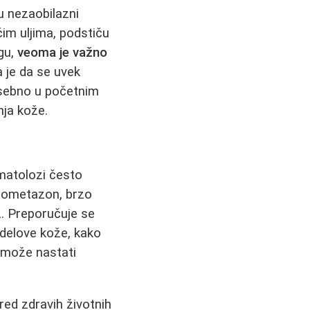
u nezaobilazni
im uljima, podstiču
egu,
veoma je važno
a je da se uvek
sebno u početnim
nja kože.
rmatolozi često
 mometazon, brzo
z. Preporučuje se
delove kože, kako
 može nastati
red zdravih životnih