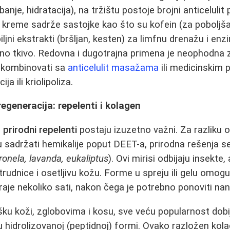
anje, hidratacija), na tržištu postoje brojni anticelulit 
 i kreme sadrže sastojke kao što su kofein (za poboljšan
iljni ekstrakti (bršljan, kesten) za limfnu drenažu i enz
o tkivo. Redovna i dugotrajna primena je neophodna za 
 kombinovati sa
anticelulit masažama
ili medicinskim
ja ili kriolipoliza.
regeneracija: repelenti i kolagen
,
prirodni repelenti
postaju izuzetno važni. Za razliku o
 sadržati hemikalije poput DEET-a, prirodna rešenja se
tronela, lavanda, eukaliptus
). Ovi mirisi odbijaju insekte
trudnice i osetljivu kožu. Forme u spreju ili gelu omog
traje nekoliko sati, nakon čega je potrebno ponoviti na
ku koži, zglobovima i kosu, sve veću popularnost dobi
u hidrolizovanoj (peptidnoj) formi. Ovako razložen ko