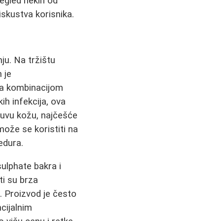
regled nekih od
iskustva korisnika.
ju. Na tržištu
 je
sa kombinacijom
ih infekcija, ova
suvu kožu, najčešće
ože se koristiti na
edura.
sulphate bakra i
ti su brza
a. Proizvod je često
cijalnim