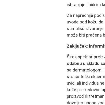
ishranjuje i hidrira
Za naprednije podiz
uvode pod kožu da b
stimulišu stvaranje
može biti praćena b
Zaključak: informi
Širok spektar proiz
odabiru u skladu s
sa dermatologom ili
što su teški ekcemi,
uvid, ali individual
kože pre redovne up
proizvod ili tretma
dovoljno unosa vode