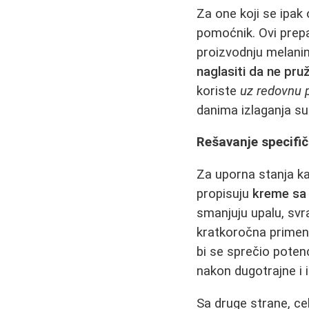
Za one koji se ipak
pomoćnik. Ovi prepa
proizvodnju melanin
naglasiti da ne pru
koriste
uz redovnu 
danima izlaganja su
Rešavanje specifič
Za uporna stanja ka
propisuju
kreme sa 
smanjuju upalu, svr
kratkoročna primen
bi se sprečio potenc
nakon dugotrajne i 
Sa druge strane, cel