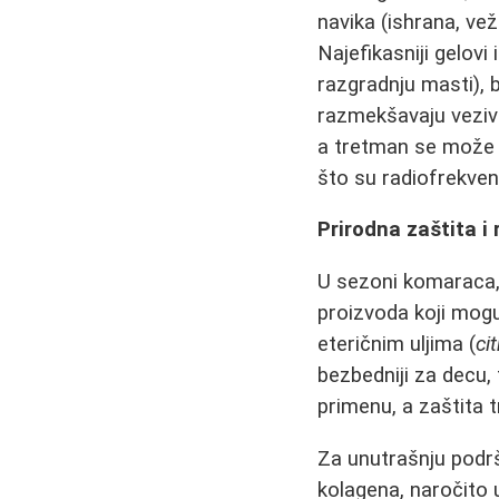
navika (ishrana, vežb
Najefikasniji gelovi
razgradnju masti), b
razmekšavaju vezivn
a tretman se može
što su radiofrekvenci
Prirodna zaštita i 
U sezoni komaraca
proizvoda koji mogu
eteričnim uljima (
ci
bezbedniji za decu, 
primenu, a zaštita 
Za unutrašnju podrš
kolagena, naročito 