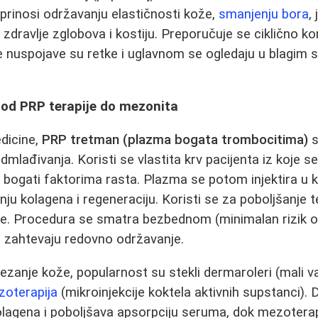
prinosi održavanju elastičnosti kože,
smanjenju bora
,
 zdravlje zglobova i kostiju. Preporučuje se ciklično ko
nuspojave su retke i uglavnom se ogledaju u blagim
 od PRP terapije do mezonita
dicine,
PRP tretman (plazma bogata trombocitima)
s
mlađivanja. Koristi se vlastita krv pacijenta iz koje s
 bogati faktorima rasta. Plazma se potom injektira u kož
ju kolagena i regeneraciju. Koristi se za poboljšanje t
e. Procedura se smatra bezbednom (minimalan rizik od a
i i zahtevaju redovno održavanje.
ezanje kože, popularnost su stekli dermaroleri (mali va
oterapija
(mikroinjekcije koktela aktivnih supstanci).
olagena i poboljšava apsorpciju seruma, dok mezoterap