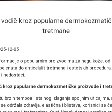
 vodič kroz popularne dermokozmetičk
tretmane
025-12-05
informacije o popularnim proizvodima za negu kože, od 
pelenata do anticelulit tretmana i estetskih procedura.
 i nedostaci.
č kroz popularne dermokozmetičke proizvode i tre
brzih tempoa i stalnog izlaganja spoljnim uticajima,
 se održala zdravlja, elastična i blistava, korisnici se 