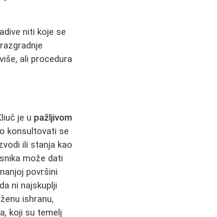
adive niti koje se
 razgradnje
više, ali procedura
liuč je u
pažljivom
o konsultovati se
vodi ili stanja kao
risnika može dati
 manjoj površini
a ni najskuplji
eženu ishranu,
, koji su temelj