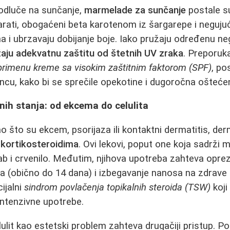
 odluče na sunčanje,
marmelade za sunčanje
postale s
rati, obogaćeni beta karotenom iz šargarepe i negujuć
a i ubrzavaju dobijanje boje. Iako pružaju određenu n
žaju adekvatnu zaštitu od štetnih UV zraka
. Preporuk
primenu kreme sa visokim zaštitnim faktorom (SPF)
, po
ncu, kako bi se sprečile opekotine i dugoročna ošteće
nih stanja: od ekcema do celulita
o što su ekcem, psorijaza ili kontaktni dermatitis, de
kortikosteroidima
. Ovi lekovi, poput one koja sadrži
ab i crvenilo. Međutim, njihova upotreba zahteva opre
a (obično do 14 dana) i izbegavanje nanosa na zdrave 
ijalni
sindrom povlačenja topikalnih steroida (TSW)
koji
intenzivne upotrebe.
ulit kao estetski problem zahteva drugačiji pristup. Po