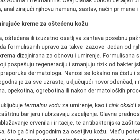
oizvodima i tretmanima. Ovaj članak donosi detaljan p
a, analizirajući njihovu namenu, sastav, način primene i 
mirujuće kreme za oštećenu kožu
na, oštećena ili izuzetno osetljiva zahteva posebnu pažn
oda formulisanih upravo za takve izazove. Jedan od njih
krema
dizajnirana za obnovu i umirenje. Formulisana 
oji pospešuju regeneraciju i smanjuju rizik od bakterijsk
preporuke dermatologa. Nanosi se lokalno na čistu i 
godna je za sve uzraste, uključujući novorođenčad, i m
ema, opekotina, ogrebotina ili nakon dermatoloških proc
 uključuje
termalnu vodu
za umirenje, kao i
cink oksid
i 
 zaštitnu barijeru i ubrzavaju zaceljenje. Glavne prednos
blažavanje crvenila i iritacije, te antibakterijska zaštit
sa, što ga čini pogodnim za osetljivu kožu. Među poten