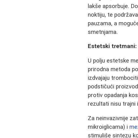
lakše apsorbuje. Do
noktiju, te podržava
pauzama, a moguće 
smetnjama.
Estetski tretmani:
U polju estetske me
prirodna metoda pod
izdvajaju trombociti
podstičući proizvodn
protiv opadanja kos
rezultati nisu trajn
Za neinvazivnije zat
mikroiglicama) i
mez
stimuliše sintezu k