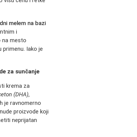
 višu cenu i retke
odni melem na bazi
ntnim i
no na mesto
u primenu. Iako je
de za sunčanje
sti krema za
aceton (DHA)
,
eh je ravnomerno
 nude proizvode koji
etiti neprijatan