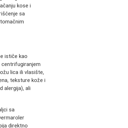
 jačanju kose i
rišćenje sa
 stomačnim
e ističe kao
e centrifugiranjem
u lica ili vlasište,
ena, teksture kože i
lergija), ali
ljci sa
 Dermaroler
ija direktno