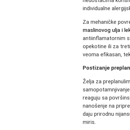
nedostacima korisn
individualne alergijs
Za mehaničke povre
maslinovog ulja i le
antiinflamatornim s
opekotine ili za tre
veoma efikasan, tek
Postizanje prepla
Želja za preplanuli
samopotamnjivanje. O
reaguju sa površins
nanošenje na pripre
daju prirodnu nijans
miris.