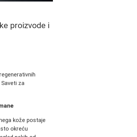
e proizvode i
regenerativnih
 Saveti za
tmane
 nega kože postaje
često okreću