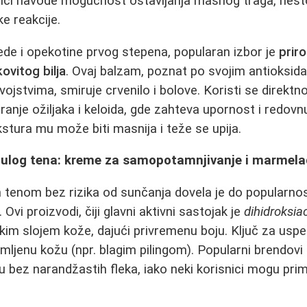
ici navode mogućnost ostavljanja masnog traga, nešto
ke reakcije.
de i opekotine prvog stepena, popularan izbor je
prir
kovitog bilja
. Ovaj balzam, poznat po svojim antioksida
vojstvima, smiruje crvenilo i bolove. Koristi se direkt
tiranje ožiljaka i keloida, gde zahteva upornost i redovn
stura mu može biti masnija i teže se upija.
nulog tena: kreme za samopotamnjivanje i marmela
m tenom bez rizika od sunčanja dovela je do popularno
vi proizvodi, čiji glavni aktivni sastojak je
dihidroksi
kim slojem kože, dajući privremenu boju. Ključ za usp
mljenu kožu (npr. blagim pilingom). Popularni brendovi
u bez narandžastih fleka, iako neki korisnici mogu prim