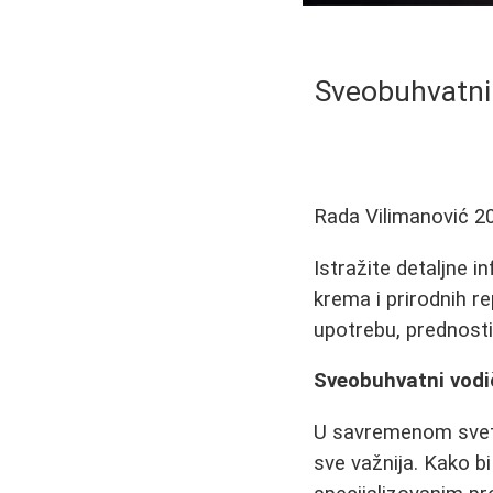
Sveobuhvatni
Rada Vilimanović
2
Istražite detaljne 
krema i prirodnih re
upotrebu, prednosti
Sveobuhvatni vodi
U savremenom svetu 
sve važnija. Kako bi