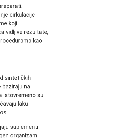
preparati.
je cirkulacije i
ime koji
vidljive rezultate,
 procedurama kao
d sintetičkih
 baziraju na
, a istovremeno su
ućavaju laku
nos.
jaju suplementi
lagen organizam