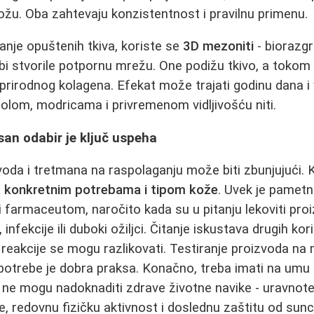
 kožu. Oba zahtevaju konzistentnost i pravilnu primenu.
anje opuštenih tkiva, koriste se
3D mezoniti
- biorazgr
i stvorile potpornu mrežu. One podižu tkivo, a tokom
 prirodnog kolagena. Efekat može trajati godinu dana i 
olom, modricama i privremenom vidljivošću niti.
san odabir je ključ uspeha
voda i tretmana na raspolaganju može biti zbunjujući. K
a konkretnim potrebama i tipom kože
. Uvek je pametn
 farmaceutom, naročito kada su u pitanju lekoviti proiz
 infekcije ili duboki ožiljci. Čitanje iskustava drugih ko
ne reakcije se mogu razlikovati. Testiranje proizvoda na
otrebe je dobra praksa. Konačno, treba imati na umu d
n ne mogu nadoknaditi zdrave životne navike - uravnot
, redovnu fizičku aktivnost i doslednu zaštitu od sunca