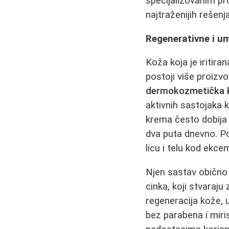
specijalizovanim pr
najtraženijih rešenj
Regenerativne i u
Koža koja je iritira
postoji više proizv
dermokozmetička 
aktivnih sastojaka k
krema često dobija 
dva puta dnevno. Po
licu i telu kod ekc
Njen sastav obično
cinka, koji stvaraju
regeneracija kože, u
bez parabena i miri