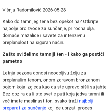
Višnja Radomilović
2026-05-28
Kako do tamnijeg tena bez opekotina? Otkrijte
najbolje proizvode za sunčanje, prirodna ulja,
domaće mazalice i savete za intenzivnu
preplanulost na siguran način.
Zašto svi želimo tamniji ten - i kako ga postići
pametno
Letnja sezona donosi neodoljivu želju za
preplanulim tenom, onom zdravom bronzanom
bojom koja izgleda kao da ste upravo sišli sa jahte.
Bez obzira da li ste svetle puti koja jedva tamni ili
već imate maslinast ton, svako traži
najbolji
preparat za sunčanje
koji će ubrzati proces i