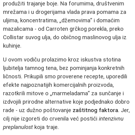
produžiti trajanje boje. Na forumima, društvenim
mrežama i u drogerijama vlada prava pomama za
uljima, koncentratima, „džemovima“ i domaćim
mazalicama - od Carroten grčkog porekla, preko
Collistar suvog ulja, do običnog maslinovog ulja iz
kuhinje.
U ovom vodiču prolazimo kroz iskustva stotina
ljubitelja tamnog tena, bez pominjanja konkretnih
ličnosti. Prikupili smo proverene recepte, uporedili
efekte najpoznatijih komercijalnih proizvoda,
razotkrili mitove o „marmeladama“ za sunčanje i
izdvojili prirodne alternative koje podjednako dobro
rade - uz dužno poštovanje
zaštitnog faktora
. Jer,
cilj nije izgoreti do crvenila već postići
intenzivnu
preplanulost
koja traje.