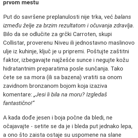
prvom mestu
Put do savršene preplanulosti nije trka, već
balans
između želje za brzim rezultatom i očuvanja zdravlja
.
Bilo da se odlučite za grčki Carroten, skupi
Collistar, proverenu Niveu ili jednostavno maslinovo
ulje iz kuhinje, ključ je u pripremi. Poštujte zaštitni
faktor, izbegavajte najžešće sunce i negujte kožu
hidratantnim preparatima posle sunčanja. Tako
ćete se sa mora (ili sa bazena) vratiti sa onom
zavidnom bronzanom bojom koja izaziva
komentare:
„Jesi li bila na moru? Izgledaš
fantastično!“
A kada dođe jesen i boja počne da bledi, ne
očajavajte - setite se da je i bleda put jednako lepa,
a ono što zaista ostaje su uspomene na slane