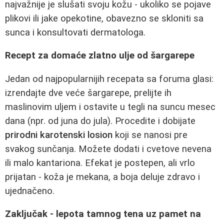
najvažnije je slušati svoju kožu - ukoliko se pojave
plikovi ili jake opekotine, obavezno se skloniti sa
sunca i konsultovati dermatologa.
Recept za domaće zlatno ulje od šargarepe
Jedan od najpopularnijih recepata sa foruma glasi:
izrendajte dve veće šargarepe, prelijte ih
maslinovim uljem i ostavite u tegli na suncu mesec
dana (npr. od juna do jula). Procedite i dobijate
prirodni karotenski losion
koji se nanosi pre
svakog sunčanja. Možete dodati i cvetove nevena
ili malo kantariona. Efekat je postepen, ali vrlo
prijatan - koža je mekana, a boja deluje zdravo i
ujednačeno.
Zaključak - lepota tamnog tena uz pamet na