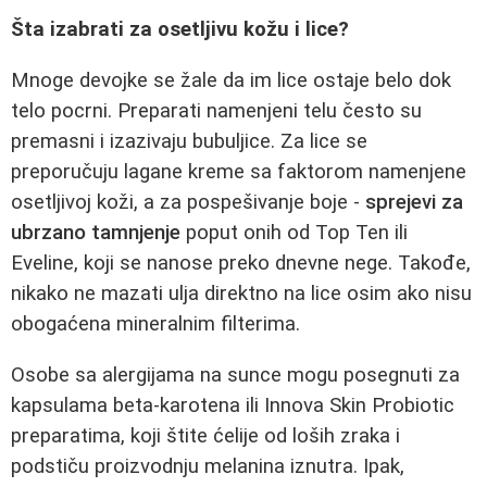
Šta izabrati za osetljivu kožu i lice?
Mnoge devojke se žale da im lice ostaje belo dok
telo pocrni. Preparati namenjeni telu često su
premasni i izazivaju bubuljice. Za lice se
preporučuju lagane kreme sa faktorom namenjene
osetljivoj koži, a za pospešivanje boje -
sprejevi za
ubrzano tamnjenje
poput onih od Top Ten ili
Eveline, koji se nanose preko dnevne nege. Takođe,
nikako ne mazati ulja direktno na lice osim ako nisu
obogaćena mineralnim filterima.
Osobe sa alergijama na sunce mogu posegnuti za
kapsulama beta-karotena ili Innova Skin Probiotic
preparatima, koji štite ćelije od loših zraka i
podstiču proizvodnju melanina iznutra. Ipak,