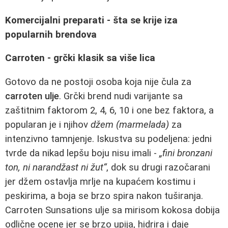
Komercijalni preparati - šta se krije iza
popularnih brendova
Carroten - grčki klasik sa više lica
Gotovo da ne postoji osoba koja nije čula za
carroten ulje
. Grčki brend nudi varijante sa
zaštitnim faktorom 2, 4, 6, 10 i one bez faktora, a
popularan je i njihov
džem (marmelada)
za
intenzivno tamnjenje. Iskustva su podeljena: jedni
tvrde da nikad lepšu boju nisu imali -
„fini bronzani
ton, ni narandžast ni žut“
, dok su drugi razočarani
jer džem ostavlja mrlje na kupaćem kostimu i
peskirima, a boja se brzo spira nakon tuširanja.
Carroten Sunsations ulje sa mirisom kokosa dobija
odlične ocene jer se brzo upija, hidrira i daje