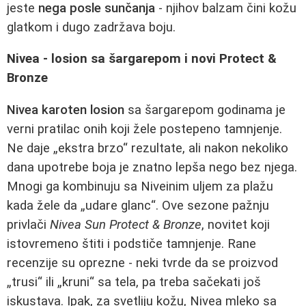
jeste
nega posle sunčanja
- njihov balzam čini kožu
glatkom i dugo zadržava boju.
Nivea - losion sa šargarepom i novi Protect &
Bronze
Nivea karoten losion
sa šargarepom godinama je
verni pratilac onih koji žele postepeno tamnjenje.
Ne daje „ekstra brzo“ rezultate, ali nakon nekoliko
dana upotrebe boja je znatno lepša nego bez njega.
Mnogi ga kombinuju sa Niveinim uljem za plažu
kada žele da „udare glanc“. Ove sezone pažnju
privlači
Nivea Sun Protect & Bronze
, novitet koji
istovremeno štiti i podstiče tamnjenje. Rane
recenzije su oprezne - neki tvrde da se proizvod
„trusi“ ili „kruni“ sa tela, pa treba sačekati još
iskustava. Ipak, za svetliju kožu, Nivea mleko sa