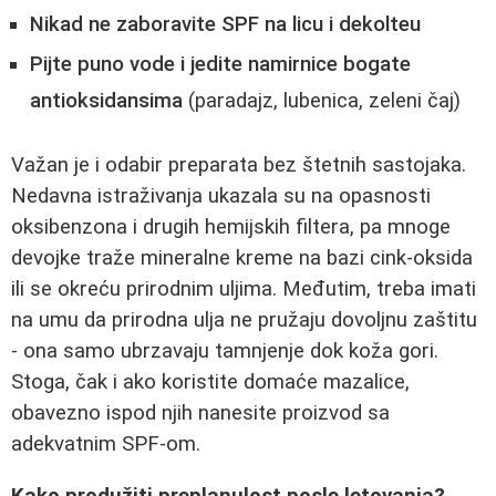
Nikad ne zaboravite SPF na licu i dekolteu
Pijte puno vode i jedite namirnice bogate
antioksidansima
(paradajz, lubenica, zeleni čaj)
Važan je i odabir preparata bez štetnih sastojaka.
Nedavna istraživanja ukazala su na opasnosti
oksibenzona i drugih hemijskih filtera, pa mnoge
devojke traže mineralne kreme na bazi cink-oksida
ili se okreću prirodnim uljima. Međutim, treba imati
na umu da prirodna ulja ne pružaju dovoljnu zaštitu
- ona samo ubrzavaju tamnjenje dok koža gori.
Stoga, čak i ako koristite domaće mazalice,
obavezno ispod njih nanesite proizvod sa
adekvatnim SPF-om.
Kako produžiti preplanulost posle letovanja?