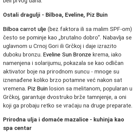
beli prvog dana.
Ostali dragulji - Bilboa, Eveline, Piz Buin
Bilboa carrot ulje
(bez faktora ili sa malim SPF-om)
često se pominje kao „brutalno dobro“. Nabavlja se
uglavnom u Crnoj Gori ili Grčkoj i daje izrazito
duboku bronzu.
Eveline Sun Bronze
krema, iako
namenjena i solarijumu, pokazala se kao odličan
aktivator boje na prirodnom suncu - mnoge su
iznenađene koliko brzo potamne već nakon sat
vremena.
Piz Buin
losion sa melitanom, popularan u
Grčkoj, garantuje dvostruko brže tamnjenje, a oni
koji ga probaju retko se vraćaju na druge preparate.
Prirodna ulja i domaće mazalice - kuhinja kao
spa centar