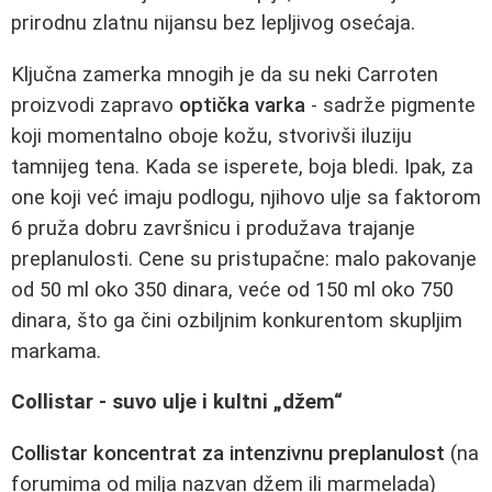
prirodnu zlatnu nijansu bez lepljivog osećaja.
Ključna zamerka mnogih je da su neki Carroten
proizvodi zapravo
optička varka
- sadrže pigmente
koji momentalno oboje kožu, stvorivši iluziju
tamnijeg tena. Kada se isperete, boja bledi. Ipak, za
one koji već imaju podlogu, njihovo ulje sa faktorom
6 pruža dobru završnicu i produžava trajanje
preplanulosti. Cene su pristupačne: malo pakovanje
od 50 ml oko 350 dinara, veće od 150 ml oko 750
dinara, što ga čini ozbiljnim konkurentom skupljim
markama.
Collistar - suvo ulje i kultni „džem“
Collistar koncentrat za intenzivnu preplanulost
(na
forumima od milja nazvan džem ili marmelada)