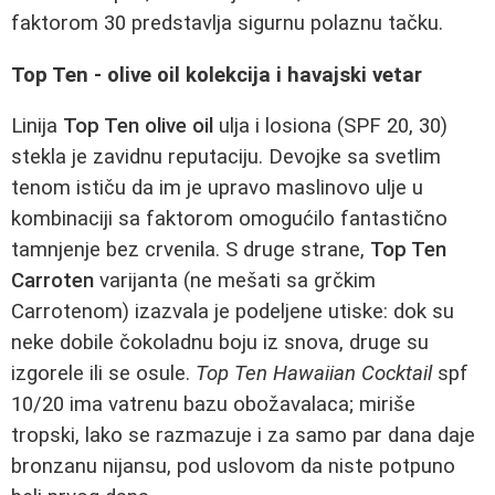
faktorom 30 predstavlja sigurnu polaznu tačku.
Top Ten - olive oil kolekcija i havajski vetar
Linija
Top Ten olive oil
ulja i losiona (SPF 20, 30)
stekla je zavidnu reputaciju. Devojke sa svetlim
tenom ističu da im je upravo maslinovo ulje u
kombinaciji sa faktorom omogućilo fantastično
tamnjenje bez crvenila. S druge strane,
Top Ten
Carroten
varijanta (ne mešati sa grčkim
Carrotenom) izazvala je podeljene utiske: dok su
neke dobile čokoladnu boju iz snova, druge su
izgorele ili se osule.
Top Ten Hawaiian Cocktail
spf
10/20 ima vatrenu bazu obožavalaca; miriše
tropski, lako se razmazuje i za samo par dana daje
bronzanu nijansu, pod uslovom da niste potpuno