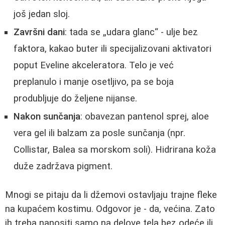
još jedan sloj.
Završni dani
: tada se „udara glanc“ - ulje bez
faktora, kakao buter ili specijalizovani aktivatori
poput Eveline akceleratora. Telo je već
preplanulo i manje osetljivo, pa se boja
produbljuje do željene nijanse.
Nakon sunčanja
: obavezan pantenol sprej, aloe
vera gel ili balzam za posle sunčanja (npr.
Collistar, Balea sa morskom soli). Hidrirana koža
duže zadržava pigment.
Mnogi se pitaju da li džemovi ostavljaju trajne fleke
na kupaćem kostimu. Odgovor je - da, većina. Zato
ih treba nanositi samo na delove tela bez odeće ili