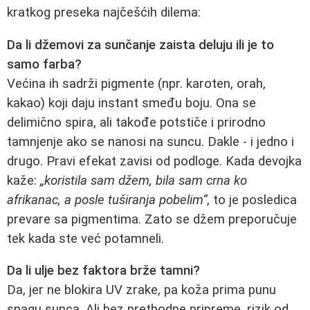
kratkog preseka najčešćih dilema:
Da li džemovi za sunčanje zaista deluju ili je to
samo farba?
Većina ih sadrži pigmente (npr. karoten, orah,
kakao) koji daju instant smeđu boju. Ona se
delimično spira, ali takođe potstiče i prirodno
tamnjenje ako se nanosi na suncu. Dakle - i jedno i
drugo. Pravi efekat zavisi od podloge. Kada devojka
kaže:
„koristila sam džem, bila sam crna ko
afrikanac, a posle tuširanja pobelim“
, to je posledica
prevare sa pigmentima. Zato se džem preporučuje
tek kada ste već potamneli.
Da li ulje bez faktora brže tamni?
Da, jer ne blokira UV zrake, pa koža prima punu
snagu sunca. Ali bez prethodne pripreme, rizik od