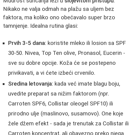
Mudrost sunčanja leži u
slojevitom pristupu
.
Nikako ne valja odmah na plažu sa uljem bez
faktora, ma koliko ono obećavalo super brzo
tamnjenje. Idealna rutina glasi:
Prvih 3-5 dana
: koristite mleko ili losion sa SPF
30-50. Nivea, Top Ten olive, Pronasol, Eucerin -
sve su dobre opcije. Koža će se postepeno
privikavati, a vi ćete izbeći crvenilo.
Sredina letovanja
: kada već imate blagu boju,
uvedite preparat sa nižim faktorom (npr.
Carroten SPF6, Collistar oleogel SPF10) ili
prirodno ulje (maslinovo, susamovo). One koje
žele džem efekt - sada je trenutak za Collistar ili
Carroten koncentrat, ali obavezno preko njega