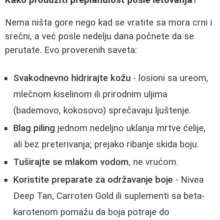
Nema ništa gore nego kad se vratite sa mora crni i
srećni, a već posle nedelju dana počnete da se
perutate. Evo proverenih saveta:
Svakodnevno hidrirajte kožu
- losioni sa ureom,
mlečnom kiselinom ili prirodnim uljima
(bademovo, kokosovo) sprečavaju ljuštenje.
Blag piling
jednom nedeljno uklanja mrtve ćelije,
ali bez preterivanja; prejako ribanje skida boju.
Tuširajte se mlakom vodom
, ne vrućom.
Koristite preparate za održavanje boje
- Nivea
Deep Tan, Carroten Gold ili suplementi sa beta-
karotenom pomažu da boja potraje do