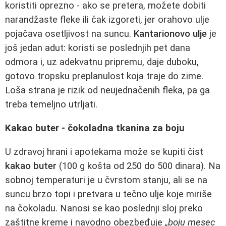
koristiti oprezno - ako se pretera, možete dobiti
narandžaste fleke ili čak izgoreti, jer orahovo ulje
pojačava osetljivost na suncu.
Kantarionovo ulje
je
još jedan adut: koristi se poslednjih pet dana
odmora i, uz adekvatnu pripremu, daje duboku,
gotovo tropsku preplanulost koja traje do zime.
Loša strana je rizik od neujednačenih fleka, pa ga
treba temeljno utrljati.
Kakao buter - čokoladna tkanina za boju
U zdravoj hrani i apotekama može se kupiti čist
kakao buter
(100 g košta od 250 do 500 dinara). Na
sobnoj temperaturi je u čvrstom stanju, ali se na
suncu brzo topi i pretvara u tečno ulje koje miriše
na čokoladu. Nanosi se kao poslednji sloj preko
zaštitne kreme i navodno obezbeđuje
„boju mesec