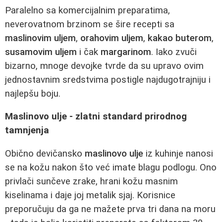
Paralelno sa komercijalnim preparatima,
neverovatnom brzinom se šire recepti sa
maslinovim uljem
,
orahovim uljem
,
kakao buterom
,
susamovim uljem
i čak
margarinom
. Iako zvuči
bizarno, mnoge devojke tvrde da su upravo ovim
jednostavnim sredstvima postigle najdugotrajniju i
najlepšu boju.
Maslinovo ulje - zlatni standard prirodnog
tamnjenja
Obično devičansko
maslinovo ulje
iz kuhinje nanosi
se na kožu nakon što već imate blagu podlogu. Ono
privlači sunčeve zrake, hrani kožu masnim
kiselinama i daje joj metalik sjaj. Korisnice
preporučuju da ga ne mažete prva tri dana na moru