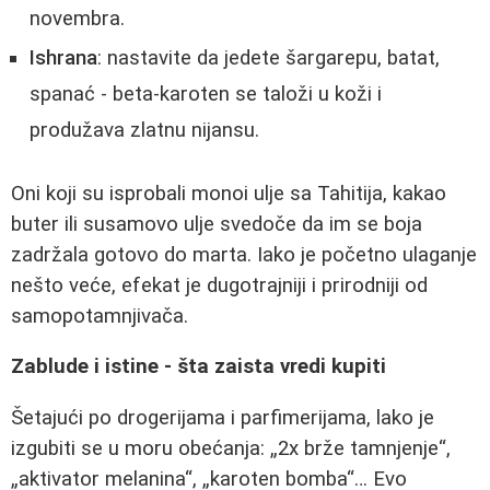
novembra.
Ishrana
: nastavite da jedete šargarepu, batat,
spanać - beta-karoten se taloži u koži i
produžava zlatnu nijansu.
Oni koji su isprobali monoi ulje sa Tahitija, kakao
buter ili susamovo ulje svedoče da im se boja
zadržala gotovo do marta. Iako je početno ulaganje
nešto veće, efekat je dugotrajniji i prirodniji od
samopotamnjivača.
Zablude i istine - šta zaista vredi kupiti
Šetajući po drogerijama i parfimerijama, lako je
izgubiti se u moru obećanja: „2x brže tamnjenje“,
„aktivator melanina“, „karoten bomba“… Evo