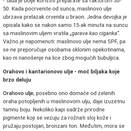
- tada je bolje koristiti preparate sa faktorom 30-
50. Kada pocrvenite od sunca, maslinovo ulje
ubrzava prelazak crvenila u braon. Jedna devojka je
opisala kako se nakon samo 15-ak minuta na suncu
sa maslinovim uljem vratila
„garava kao ciganka“
.
Važno je napomenuti: maslinovo ulje nema SPF, pa
se ne preporučuje osobama sklonim opekotinama,
kao ni nanošenje na lice zbog mogućih bubuljica.
Orahovo i kantarionovo ulje - moć biljaka koje
brzo deluju
Orahovo ulje
, posebno ono domaće od zelenih
oraha potopljenih u maslinovom ulju, daje izuzetnu
tamnu boju. Nekoliko kapi sadrže prirodne
pigmente koji se vezuju za rožnati sloj kože i
pružaju postojan, bronzani ton. Međutim, mora se