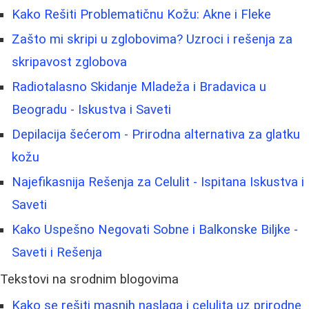
Kako Rešiti Problematičnu Kožu: Akne i Fleke
Zašto mi skripi u zglobovima? Uzroci i rešenja za
skripavost zglobova
Radiotalasno Skidanje Mladeža i Bradavica u
Beogradu - Iskustva i Saveti
Depilacija šećerom - Prirodna alternativa za glatku
kožu
Najefikasnija Rešenja za Celulit - Ispitana Iskustva i
Saveti
Kako Uspešno Negovati Sobne i Balkonske Biljke -
Saveti i Rešenja
Tekstovi na srodnim blogovima
Kako se rešiti masnih naslaga i celulita uz prirodne