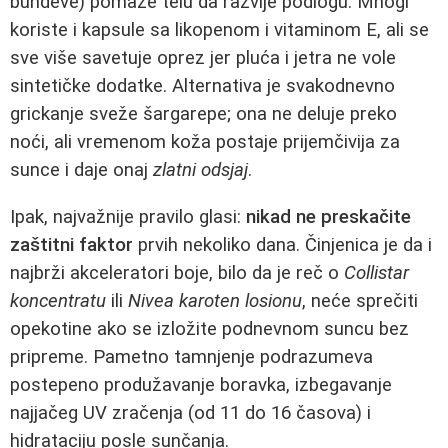
bundeve) pomaže telu da razvije podlogu. Mnogi
koriste i kapsule sa likopenom i vitaminom E, ali se
sve više savetuje oprez jer pluća i jetra ne vole
sintetičke dodatke. Alternativa je svakodnevno
grickanje sveže šargarepe; ona ne deluje preko
noći, ali vremenom koža postaje prijemčivija za
sunce i daje onaj
zlatni odsjaj
.
Ipak, najvažnije pravilo glasi:
nikad ne preskačite
zaštitni faktor
prvih nekoliko dana. Činjenica je da i
najbrži akceleratori boje, bilo da je reč o
Collistar
koncentratu
ili
Nivea karoten losionu
, neće sprečiti
opekotine ako se izložite podnevnom suncu bez
pripreme. Pametno tamnjenje podrazumeva
postepeno produžavanje boravka, izbegavanje
najjačeg UV zračenja (od 11 do 16 časova) i
hidrataciju posle sunčanja.