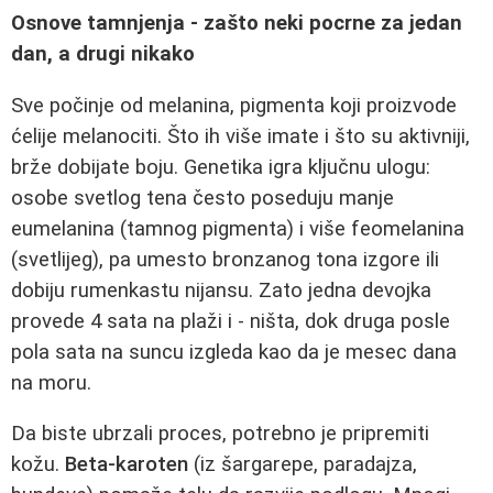
Osnove tamnjenja - zašto neki pocrne za jedan
dan, a drugi nikako
Sve počinje od melanina, pigmenta koji proizvode
ćelije melanociti. Što ih više imate i što su aktivniji,
brže dobijate boju. Genetika igra ključnu ulogu:
osobe svetlog tena često poseduju manje
eumelanina (tamnog pigmenta) i više feomelanina
(svetlijeg), pa umesto bronzanog tona izgore ili
dobiju rumenkastu nijansu. Zato jedna devojka
provede 4 sata na plaži i - ništa, dok druga posle
pola sata na suncu izgleda kao da je mesec dana
na moru.
Da biste ubrzali proces, potrebno je pripremiti
kožu.
Beta-karoten
(iz šargarepe, paradajza,