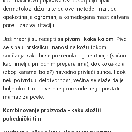
kao maslinovo pojačava UV apsorpciju. Ipak,
dermatolozi dižu ruke od ove metode - rizik od
opekotina je ogroman, a komedogena mast zatvara
pore i izaziva iritaciju.
Još hrabriji su recepti sa
pivom
i
koka-kolom
. Pivo
se sipa u prskalicu i nanosi na kožu tokom
sunčanja kako bi se pokrenula pigmentacija (slično
kao hmelj u prirodnim preparatima), dok koka-kola
(zbog karamel boje?) navodno privlači sunce. I dok
neki potvrđuju delotvornost, većina se slaže da je
bolje uložiti u proverene proizvode nego postati
mamac za pčele.
Kombinovanje proizvoda - kako složiti
pobednički tim