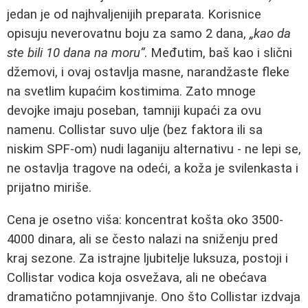
jedan je od najhvaljenijih preparata. Korisnice
opisuju neverovatnu boju za samo 2 dana,
„kao da
ste bili 10 dana na moru“
. Međutim, baš kao i slični
džemovi, i ovaj ostavlja masne, narandžaste fleke
na svetlim kupaćim kostimima. Zato mnoge
devojke imaju poseban, tamniji kupaći za ovu
namenu. Collistar suvo ulje (bez faktora ili sa
niskim SPF-om) nudi laganiju alternativu - ne lepi se,
ne ostavlja tragove na odeći, a koža je svilenkasta i
prijatno miriše.
Cena je osetno viša: koncentrat košta oko 3500-
4000 dinara, ali se često nalazi na sniženju pred
kraj sezone. Za istrajne ljubitelje luksuza, postoji i
Collistar vodica koja osvežava, ali ne obećava
dramatično potamnjivanje. Ono što Collistar izdvaja