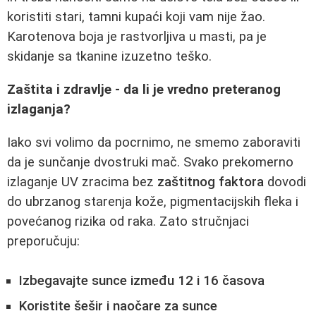
koristiti stari, tamni kupaći koji vam nije žao.
Karotenova boja je rastvorljiva u masti, pa je
skidanje sa tkanine izuzetno teško.
Zaštita i zdravlje - da li je vredno preteranog
izlaganja?
Iako svi volimo da pocrnimo, ne smemo zaboraviti
da je sunčanje dvostruki mač. Svako prekomerno
izlaganje UV zracima bez
zaštitnog faktora
dovodi
do ubrzanog starenja kože, pigmentacijskih fleka i
povećanog rizika od raka. Zato stručnjaci
preporučuju:
Izbegavajte sunce između 12 i 16 časova
Koristite šešir i naočare za sunce