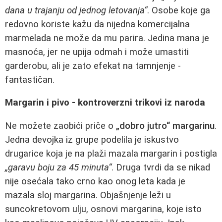
dana u trajanju od jednog letovanja“
. Osobe koje ga
redovno koriste kažu da nijedna komercijalna
marmelada ne može da mu parira. Jedina mana je
masnoća, jer ne upija odmah i može umastiti
garderobu, ali je zato efekat na tamnjenje -
fantastičan.
Margarin i pivo - kontroverzni trikovi iz naroda
Ne možete zaobići priče o
„dobro jutro“ margarinu
.
Jedna devojka iz grupe podelila je iskustvo
drugarice koja je na plaži mazala margarin i postigla
„garavu boju za 45 minuta“
. Druga tvrdi da se nikad
nije osećala tako crno kao onog leta kada je
mazala sloj margarina. Objašnjenje leži u
suncokretovom ulju, osnovi margarina, koje isto