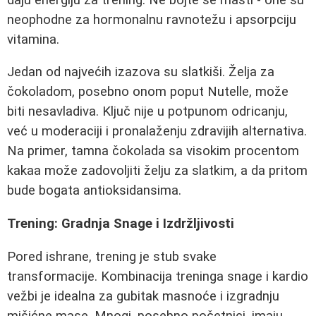
neophodne za hormonalnu ravnotežu i apsorpciju
vitamina.
Jedan od najvećih izazova su slatkiši. Želja za
čokoladom, posebno onom poput Nutelle, može
biti nesavladiva. Ključ nije u potpunom odricanju,
već u moderaciji i pronalaženju zdravijih alternativa.
Na primer, tamna čokolada sa visokim procentom
kakaa može zadovoljiti želju za slatkim, a da pritom
bude bogata antioksidansima.
Trening: Gradnja Snage i Izdržljivosti
Pored ishrane, trening je stub svake
transformacije. Kombinacija treninga snage i kardio
vežbi je idealna za gubitak masnoće i izgradnju
mišićne mase. Mnogi, posebno početnici, imaju