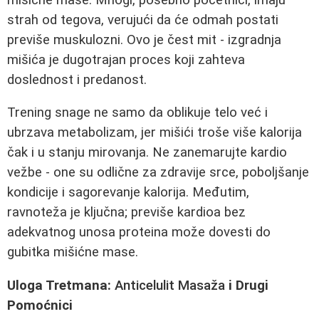
strah od tegova, verujući da će odmah postati
previše muskulozni. Ovo je čest mit - izgradnja
mišića je dugotrajan proces koji zahteva
doslednost i predanost.
Trening snage ne samo da oblikuje telo već i
ubrzava metabolizam, jer mišići troše više kalorija
čak i u stanju mirovanja. Ne zanemarujte kardio
vežbe - one su odlične za zdravije srce, poboljšanje
kondicije i sagorevanje kalorija. Međutim,
ravnoteža je ključna; previše kardioa bez
adekvatnog unosа proteina može dovesti do
gubitka mišićne mase.
Uloga Tretmana:
Anticelulit Masaža
i Drugi
Pomoćnici