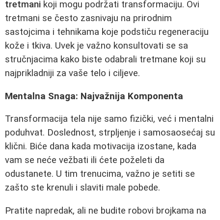
tretmani
koji mogu podržati transformaciju. Ovi
tretmani se često zasnivaju na prirodnim
sastojcima i tehnikama koje podstiču regeneraciju
kože i tkiva. Uvek je važno konsultovati se sa
stručnjacima kako biste odabrali tretmane koji su
najprikladniji za vaše telo i ciljeve.
Mentalna Snaga: Najvažnija Komponenta
Transformacija tela nije samo fizički, već i mentalni
poduhvat. Doslednost, strpljenje i samosaosećaj su
klični. Biće dana kada motivacija izostane, kada
vam se neće vežbati ili ćete poželeti da
odustanete. U tim trenucima, važno je setiti se
zašto ste krenuli i slaviti male pobede.
Pratite napredak, ali ne budite robovi brojkama na