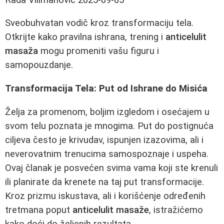
Sveobuhvatan vodič kroz transformaciju tela.
Otkrijte kako pravilna ishrana, trening i
anticelulit
masaža
mogu promeniti vašu figuru i
samopouzdanje.
Transformacija Tela: Put od Ishrane do Misića
Želja za promenom, boljim izgledom i osećajem u
svom telu poznata je mnogima. Put do postignuća
ciljeva često je krivudav, ispunjen izazovima, ali i
neverovatnim trenucima samospoznaje i uspeha.
Ovaj članak je posvećen svima vama koji ste krenuli
ili planirate da krenete na taj put transformacije.
Kroz prizmu iskustava, ali i korišćenje određenih
tretmana poput
anticelulit masaže
, istražićemo
kako doći do željenih rezultata.