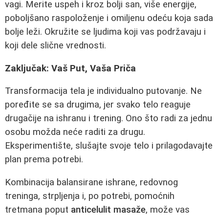
vagi. Merite uspeh i kroz bolji san, više energije,
poboljšano raspoloženje i omiljenu odeću koja sada
bolje leži. Okružite se ljudima koji vas podržavaju i
koji dele slične vrednosti.
Zaključak: Vaš Put, Vaša Priča
Transformacija tela je individualno putovanje. Ne
poređite se sa drugima, jer svako telo reaguje
drugačije na ishranu i trening. Ono što radi za jednu
osobu možda neće raditi za drugu.
Eksperimentište, slušajte svoje telo i prilagodavajte
plan prema potrebi.
Kombinacija balansirane ishrane, redovnog
treninga, strpljenja i, po potrebi, pomoćnih
tretmana poput
anticelulit masaže
, može vas