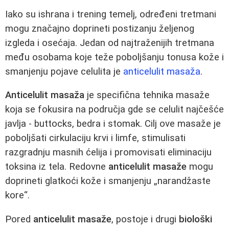
Iako su ishrana i trening temelj, određeni tretmani
mogu značajno doprineti postizanju željenog
izgleda i osećaja. Jedan od najtraženijih tretmana
među osobama koje teže poboljšanju tonusa kože i
smanjenju pojave celulita je
anticelulit masaža
.
Anticelulit masaža
je specifična tehnika masaže
koja se fokusira na područja gde se celulit najčešće
javlja - buttocks, bedra i stomak. Cilj ove masaže je
poboljšati cirkulaciju krvi i limfe, stimulisati
razgradnju masnih ćelija i promovisati eliminaciju
toksina iz tela. Redovne
anticelulit masaže
mogu
doprineti glatkoći kože i smanjenju „narandžaste
kore“.
Pored
anticelulit masaže
, postoje i drugi
biološki