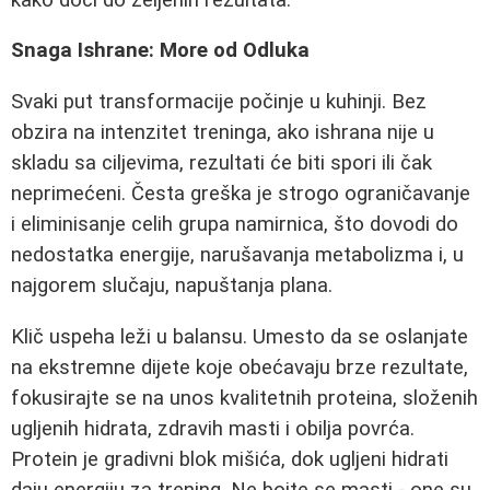
Snaga Ishrane: More od Odluka
Svaki put transformacije počinje u kuhinji. Bez
obzira na intenzitet treninga, ako ishrana nije u
skladu sa ciljevima, rezultati će biti spori ili čak
neprimećeni. Česta greška je strogo ograničavanje
i eliminisanje celih grupa namirnica, što dovodi do
nedostatka energije, narušavanja metabolizma i, u
najgorem slučaju, napuštanja plana.
Klič uspeha leži u balansu. Umesto da se oslanjate
na ekstremne dijete koje obećavaju brze rezultate,
fokusirajte se na unos kvalitetnih proteina, složenih
ugljenih hidrata, zdravih masti i obilja povrća.
Protein je gradivni blok mišića, dok ugljeni hidrati
daju energiju za trening. Ne bojte se masti - one su