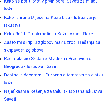
Kako se boriti protiv prvih bora: Saveti za mladu
kožu
Kako Ishrana Utječe na Kožu Lica - Istraživanje i
Iskustva
Kako Rešiti Problematičnu Kožu: Akne i Fleke
Zašto mi skripi u zglobovima? Uzroci i rešenja za
skripavost zglobova
Radiotalasno Skidanje Mladeža i Bradavica u
Beogradu - Iskustva i Saveti
Depilacija šećerom - Prirodna alternativa za glatku
kožu
Najefikasnija Rešenja za Celulit - Ispitana Iskustva i
Saveti