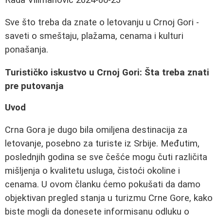
Sve što treba da znate o letovanju u Crnoj Gori -
saveti o smeštaju, plažama, cenama i kulturi
ponašanja.
Turističko iskustvo u Crnoj Gori: Šta treba znati
pre putovanja
Uvod
Crna Gora je dugo bila omiljena destinacija za
letovanje, posebno za turiste iz Srbije. Međutim,
poslednjih godina se sve češće mogu čuti različita
mišljenja o kvalitetu usluga, čistoći okoline i
cenama. U ovom članku ćemo pokušati da damo
objektivan pregled stanja u turizmu Crne Gore, kako
biste mogli da donesete informisanu odluku o