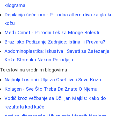
kilograma
Depilacija šećerom - Prirodna alternativa za glatku
kožu
Med i Cimet - Prirodni Lek za Mnoge Bolesti
Brazilsko Podizanje Zadnjice: Istina ili Prevara?
Abdominoplastika: Iskustva i Saveti za Zatezanje
Kože Stomaka Nakon Porodjaja
Tekstovi na srodnim blogovima
Najbolji Losioni i Ulja za Osetljivu i Suvu Kožu
Kolagen - Sve Što Treba Da Znate O Njemu
Vodič kroz vežbanje sa Džilijan Majkls: Kako do
rezultata kod kuće