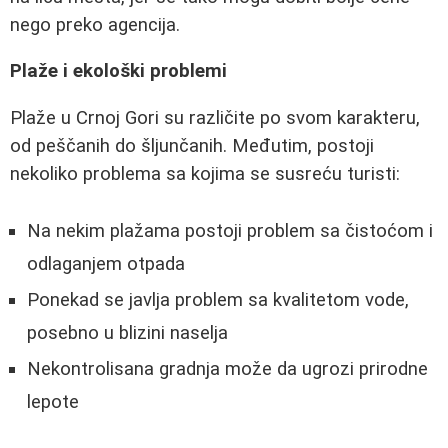
nego preko agencija.
Plaže i ekološki problemi
Plaže u Crnoj Gori su različite po svom karakteru,
od peščanih do šljunčanih. Međutim, postoji
nekoliko problema sa kojima se susreću turisti:
Na nekim plažama postoji problem sa čistoćom i
odlaganjem otpada
Ponekad se javlja problem sa kvalitetom vode,
posebno u blizini naselja
Nekontrolisana gradnja može da ugrozi prirodne
lepote