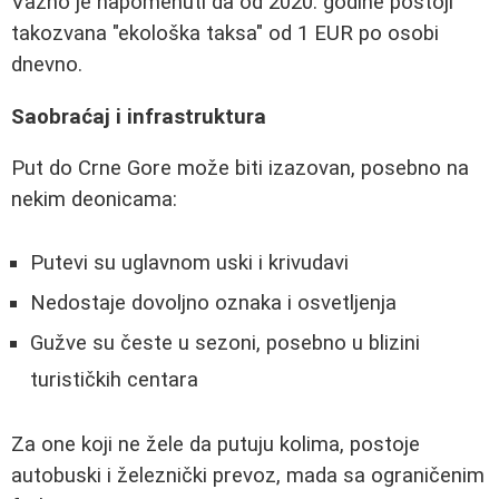
Važno je napomenuti da od 2020. godine postoji
takozvana "ekološka taksa" od 1 EUR po osobi
dnevno.
Saobraćaj i infrastruktura
Put do Crne Gore može biti izazovan, posebno na
nekim deonicama:
Putevi su uglavnom uski i krivudavi
Nedostaje dovoljno oznaka i osvetljenja
Gužve su česte u sezoni, posebno u blizini
turističkih centara
Za one koji ne žele da putuju kolima, postoje
autobuski i železnički prevoz, mada sa ograničenim