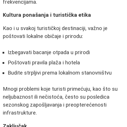
frekvencijama.
Kultura ponašanja i turistička etika
Kao i u svakoj turističkoj destinaciji, važno je
poštovati lokalne običaje i prirodu:
Izbegavati bacanje otpada u prirodi
Poštovati pravila plaža i hotela
Budite strpljivi prema lokalnom stanovništvu
Mnogi problemi koje turisti primećuju, kao što su
neljubaznost ili nečistoća, često su posledica
sezonskog zapošljavanja i preopterećenosti
infrastrukture.
Zaključak