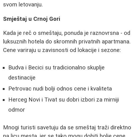
svom letovanju.
Smještaj u Crnoj Gori
Kada je reč o smeštaju, ponuda je raznovrsna - od
luksuznih hotela do skromnih privatnih apartmana.
Cene variraju u zavisnosti od lokacije i sezone:
Budva i Becici su tradicionalno skuplje
destinacije
Petrovac nudi bolji odnos cene i kvaliteta
Herceg Novi i Tivat su dobri izbori za mirniji
odmor
Mnogi turisti savetuju da se smeštaj traži direktno
na licu mesta, jer se tako mogu dobiti bolje cene