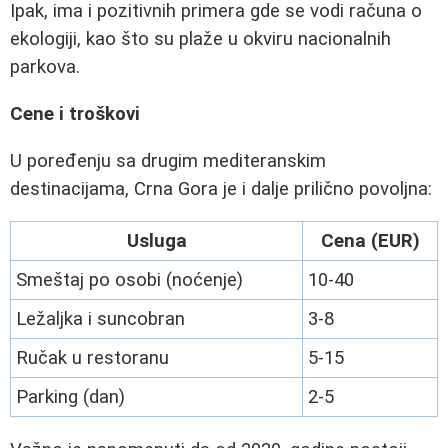
Ipak, ima i pozitivnih primera gde se vodi računa o
ekologiji, kao što su plaže u okviru nacionalnih
parkova.
Cene i troškovi
U poređenju sa drugim mediteranskim
destinacijama, Crna Gora je i dalje prilično povoljna:
Usluga
Cena (EUR)
Smeštaj po osobi (noćenje)
10-40
Ležaljka i suncobran
3-8
Ručak u restoranu
5-15
Parking (dan)
2-5