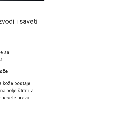
vodi i saveti
je sa
st
kože
a kože postaje
jbolje štititi, a
donesete pravu