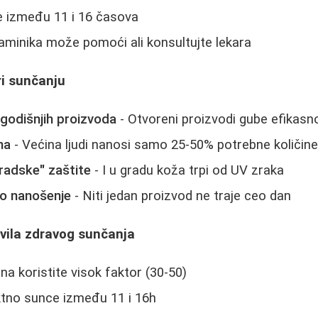
e između 11 i 16 časova
aminika može pomoći ali konsultujte lekara
ri sunčanju
ogodišnjih proizvoda
- Otvoreni proizvodi gube efikasn
na
- Većina ljudi nanosi samo 25-50% potrebne količin
radske" zaštite
- I u gradu koža trpi od UV zraka
o nanošenje
- Niti jedan proizvod ne traje ceo dan
avila zdravog sunčanja
na koristite visok faktor (30-50)
ktno sunce između 11 i 16h