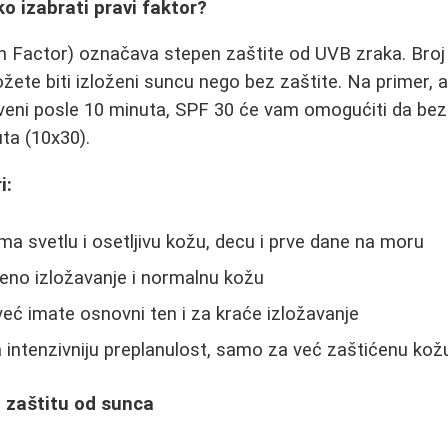
ko izabrati pravi faktor?
n Factor) označava stepen zaštite od UVB zraka. Bro
žete biti izloženi suncu nego bez zaštite. Na primer,
veni posle 10 minuta, SPF 30 će vam omogućiti da be
ta (10x30).
i:
ma svetlu i osetljivu kožu, decu i prve dane na moru
eno izložavanje i normalnu kožu
već imate osnovni ten i za kraće izložavanje
a intenzivniju preplanulost, samo za već zaštićenu kož
a zaštitu od sunca