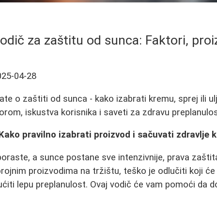
odič za zaštitu od sunca: Faktori, proiz
025-04-28
te o zaštiti od sunca - kako izabrati kremu, sprej ili ul
rom, iskustva korisnika i saveti za zdravu preplanulo
Kako pravilno izabrati proizvod i sačuvati zdravlje 
raste, a sunce postane sve intenzivnije, prava zaštit
nim proizvodima na tržištu, teško je odlučiti koji će na
iti lepu preplanulost. Ovaj vodič će vam pomoći da 