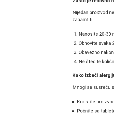
Zašto je redovno 
Nijedan proizvod ne
zapamtiti:
Nanosite 20-30 m
Obnovite svaka 
Obavezno nakon k
Ne štedite količi
Kako izbeći alergi
Mnogi se susreću s
Koristite proizvo
Počnite sa tablet