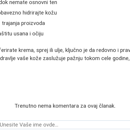
a dok nemate osnovni ten
bavezno hidrirajte kožu
 trajanja proizvoda
štitu usana i očiju
erirate krema, sprej ili ulje, ključno je da redovno i prav
Zdravlje vaše kože zaslužuje pažnju tokom cele godine,
Trenutno nema komentara za ovaj članak.