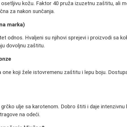
setljivu kožu. Faktor 40 pruža izuzetnu zaštitu, ali m
lična za nakon sunčanja.
na marka)
tet odnos. Hvaljeni su njihovi sprejevi i proizvodi sa 
ju dovoljnu zaštitu.
ronze
 one koji žele istovremenu zaštitu i lepu boju. Dostupa
rčko ulje sa karotenom. Dobro štiti i daje intenzivnu 
 tragove na odeći.