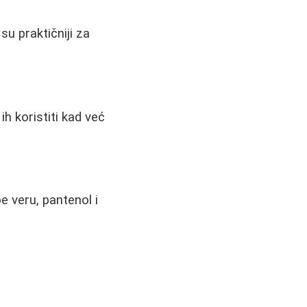
su praktičniji za
ih koristiti kad već
oe veru, pantenol i