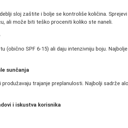
lji sloj zaštite i bolje se kontroliše količina. Sprejevi 
u, ali može biti teško proceniti koliko ste naneli.
e
u (obično SPF 6-15) ali daju intenzivniju boju. Najbolje 
sle sunčanja
 i produžavaju trajanje preplanulosti. Najbolji sadrže al
dovi i iskustva korisnika