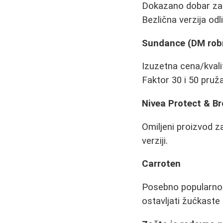
Dokazano dobar za o
Bezlična verzija od
Sundance (DM rob
Izuzetna cena/kvali
Faktor 30 i 50 pruža
Nivea Protect & B
Omiljeni proizvod za
verziji.
Carroten
Posebno popularno g
ostavljati žućkaste