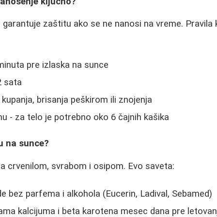
nanošenje ključno?
 garantuje zaštitu ako se ne nanosi na vreme. Pravila 
inuta pre izlaska na sunce
2 sata
upanja, brisanja peškirom ili znojenja
nu - za telo je potrebno oko 6 čajnih kašika
ju na sunce?
a crvenilom, svrabom i osipom. Evo saveta:
de bez parfema i alkohola (Eucerin, Ladival, Sebamed)
ama kalcijuma i beta karotena mesec dana pre letovan