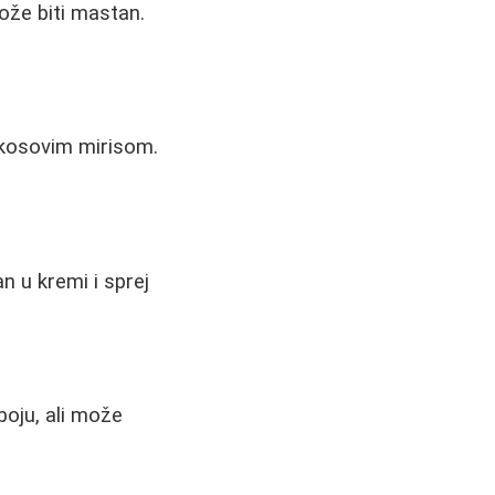
ože biti mastan.
kokosovim mirisom.
n u kremi i sprej
boju, ali može