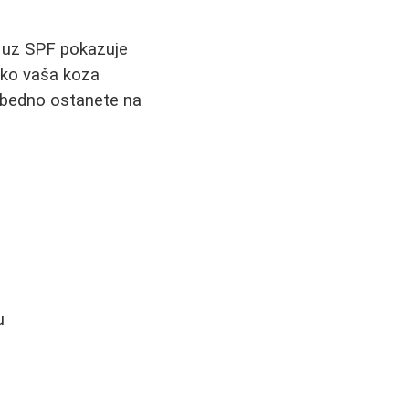
j uz SPF pokazuje
 ako vaša koza
zbedno ostanete na
u