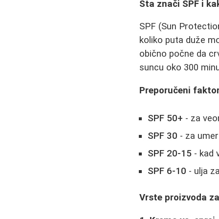
Šta znači SPF i ka
SPF (Sun Protectio
koliko puta duže mo
obično počne da cr
suncu oko 300 minu
Preporučeni faktor
SPF 50+
- za veo
SPF 30
- za umer
SPF 20-15
- kad 
SPF 6-10
- ulja z
Vrste proizvoda z