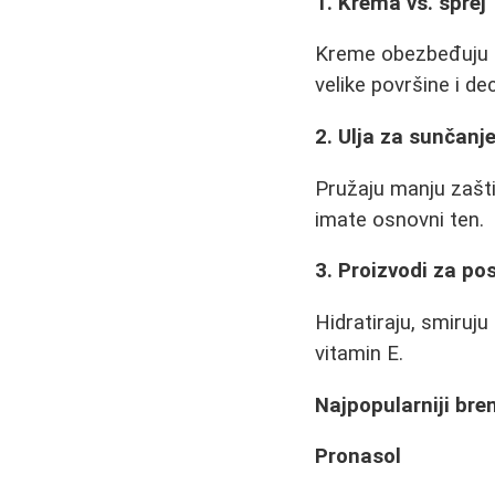
1. Krema vs. sprej
Kreme obezbeđuju deb
velike površine i dec
2. Ulja za sunčanj
Pružaju manju zaštit
imate osnovni ten.
3. Proizvodi za po
Hidratiraju, smiruju
vitamin E.
Najpopularniji bren
Pronasol