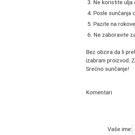
Ne koristite ulj
Posle sunčanja o
Pazite na rokove
Ne zaboravite za
Bez obzira da li pref
izabrani proizvod. 
Srećno sunčanje!
Komentari
Vaše ime: