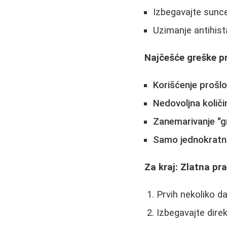
Izbegavajte sunc
Uzimanje antihist
Najčešće greške p
Korišćenje prošl
Nedovoljna količi
Zanemarivanje "g
Samo jednokratn
Za kraj: Zlatna pr
Prvih nekoliko da
Izbegavajte dire