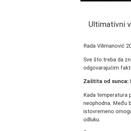
Ultimativni v
Rada Vilimanović
2
Sve što treba da zna
odgovarajućim fakto
Zaštita od sunca: 
Kada temperatura po
neophodna. Među broj
istovremeno omoguć
odluku.