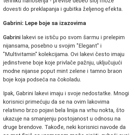
tehniku nanošenja - previše debeo sloj može
dovesti do preklapanja i gubitka željenog efekta.
Gabrini: Lepе boje sa izazovima
Gabrini
lakevi se ističu po svom šarmu i prelepim
nijansama, posebno u svojim "Elegant" i
"Multivitamin" kolekcijama. Ovi lakevi često imaju
jedinstvene boje koje privlače pažnju, uključujući
modne nijanse poput mint zelene i tamno braon
boje koja podseća na čokoladu.
Ipak, Gabrini lakevi imaju i svoje nedostatke. Mnogi
korisnici primećuju da se na ovim lakovima
relativno brzo pojavi bela linija na vrhu nokta, što
ukazuje na smanjenju postojanost u odnosu na
druge brendove. Takođe, neki korisnici navode da