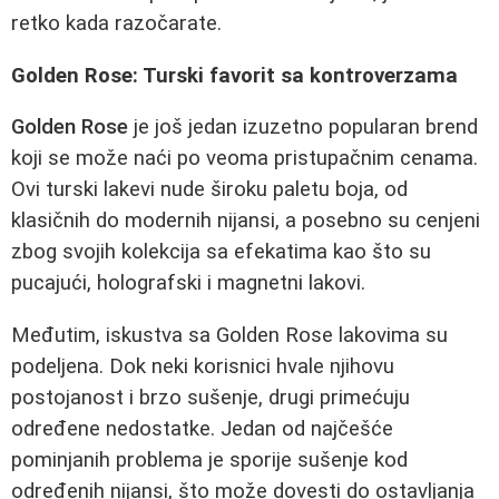
retko kada razоčarate.
Golden Rose: Turski favorit sa kontroverzama
Golden Rose
je još jedan izuzetno popularan brend
koji se može naći po veoma pristupačnim cenama.
Ovi turski lakevi nude široku paletu boja, od
klasičnih do modernih nijansi, a posebno su cenjeni
zbog svojih kolekcija sa efekatima kao što su
pucajući, holografski i magnetni lakovi.
Međutim, iskustva sa Golden Rose lakovima su
podeljena. Dok neki korisnici hvale njihovu
postojanost i brzo sušenje, drugi primećuju
određene nedostatke. Jedan od najčešće
pominjanih problema je sporije sušenje kod
određenih nijansi, što može dovesti do ostavljanja