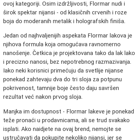
ovoj kategoriji. Osim izdržljivosti, Flormar nudi i
širok spektar nijansi - od klasičnih crvenih i roze
boja do moderanih metalik i holografskih finiša.
Jedan od najhvaljenijih aspekata Flormar lakova je
njihova formula koja omogućava ravnomerno
nanošenje. Četkica je projektovana tako da lak lako
i precizno nanosi, bez nepotrebnog razmazivanja.
Iako neki korisnici primećuju da svetlije nijanse
ponekad zahtevaju dva do tri sloja za potpunu
pokrivenost, tamnije boje često daju savršen
rezultat već nakon prvog sloja.
Manjka im dostupnost - Flormar lakeve je ponekad
teže pronaći u prodavnicama, ali se trud svakako
isplati. Ako naidjete na ovaj brend, nemojte se
ustručavati da pokupite nekoliko nijansi, jer se