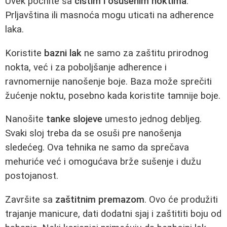
Uvek počnite sa
čistim i osušenim noktima
.
Prljavština ili masnoća mogu uticati na adherence
laka.
Koristite
bazni lak
ne samo za zaštitu prirodnog
nokta, već i za poboljšanje adherence i
ravnomernije nanošenje boje. Baza može sprečiti
žućenje noktu, posebno kada koristite tamnije boje.
Nanošite
tanke slojeve
umesto jednog debljeg.
Svaki sloj treba da se osuši pre nanošenja
sledećeg. Ova tehnika ne samo da sprečava
mehuriće već i omogućava brže sušenje i dužu
postojanost.
Završite sa
zaštitnim premazom
. Ovo će produžiti
trajanje manicure, dati dodatni sjaj i zaštititi boju od