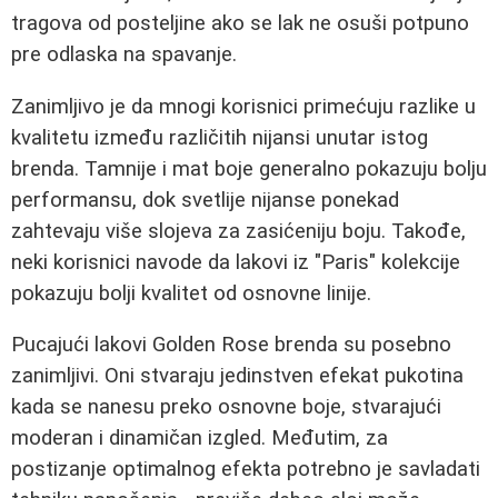
tragova od posteljine ako se lak ne osuši potpuno
pre odlaska na spavanje.
Zanimljivo je da mnogi korisnici primećuju razlike u
kvalitetu između različitih nijansi unutar istog
brenda. Tamnije i mat boje generalno pokazuju bolju
performansu, dok svetlije nijanse ponekad
zahtevaju više slojeva za zasićeniju boju. Takođe,
neki korisnici navode da lakovi iz "Paris" kolekcije
pokazuju bolji kvalitet od osnovne linije.
Pucajući lakovi Golden Rose brenda su posebno
zanimljivi. Oni stvaraju jedinstven efekat pukotina
kada se nanesu preko osnovne boje, stvarajući
moderan i dinamičan izgled. Međutim, za
postizanje optimalnog efekta potrebno je savladati