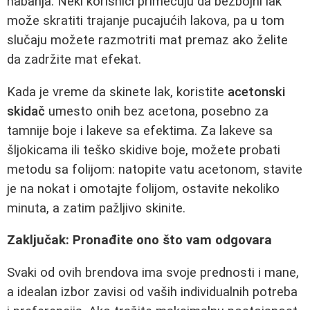
habanja. Neki korisnici primećuju da bezbojni lak
može skratiti trajanje pucajućih lakova, pa u tom
slučaju možete razmotriti mat premaz ako želite
da zadržite mat efekat.
Kada je vreme da skinete lak, koristite
acetonski
skidač
umesto onih bez acetona, posebno za
tamnije boje i lakeve sa efektima. Za lakeve sa
šljokicama ili teško skidive boje, možete probati
metodu sa folijom: natopite vatu acetonom, stavite
je na nokat i omotajte folijom, ostavite nekoliko
minuta, a zatim pažljivo skinite.
Zaključak: Pronađite ono što vam odgovara
Svaki od ovih brendova ima svoje prednosti i mane,
a idealan izbor zavisi od vaših individualnih potreba