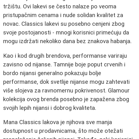
tržištu. Ovi lakevi se često nalaze po veoma
pristupačnim cenama i nude solidan kvalitet za
novac. Classics lakevi su posebno cenjeni zbog
svoje postojanosti - mnogi korisnici primećuju da
mogu izdržati nekoliko dana bez znakova habanja.
Kao i kod drugih brendova, performanse variraju
zavisno od nijanse. Tamnije boje poput crvenih i
bordo nijansi generalno pokazuju bolje
performanse, dok svetlije nijanse mogu zahtevati
više slojeva za ravnomernu pokrivenost. Glamour
kolekcija ovog brenda posebno je zapažena zbog
svojih lepih nijansi i dobrog kvaliteta.
Mana Classics lakova je njihova sve manja
dostupnost u prodavnicama, što može otežati