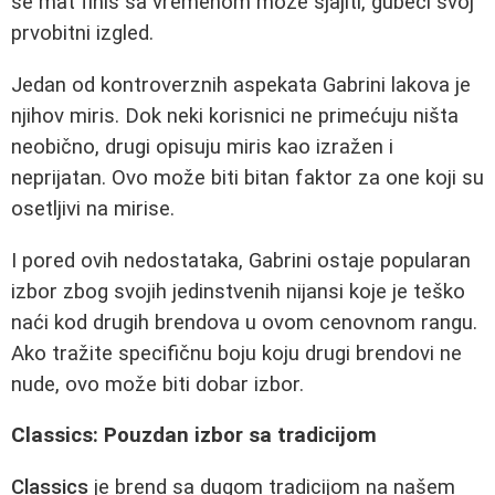
se mat finiš sa vremenom može sjajiti, gubeći svoj
prvobitni izgled.
Jedan od kontroverznih aspekata Gabrini lakova je
njihov miris. Dok neki korisnici ne primećuju ništa
neobično, drugi opisuju miris kao izražen i
neprijatan. Ovo može biti bitan faktor za one koji su
osetljivi na mirise.
I pored ovih nedostataka, Gabrini ostaje popularan
izbor zbog svojih jedinstvenih nijansi koje je teško
naći kod drugih brendova u ovom cenovnom rangu.
Ako tražite specifičnu boju koju drugi brendovi ne
nude, ovo može biti dobar izbor.
Classics: Pouzdan izbor sa tradicijom
Classics
je brend sa dugom tradicijom na našem