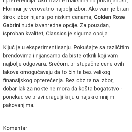
i preferencija. Ako tražite maksimalnu postojanost,
Flormar
je verovatno najbolji izbor. Ako vam je bitan
širok izbor nijansi po niskim cenama,
Golden Rose
i
Gabrini
nude izvanredne opcije. Za pouzdan,
isproban kvalitet,
Classics
je sigurna opcija.
Ključ je u eksperimentisanju. Pokušajte sa različitim
brendovima i nijansama da biste otkrili koji vam
najbolje odgovara. Srećom, pristupačne cene ovih
lakova omogućavaju da to činite bez velikog
finansijskog opterećenja. Bez obzira na izbor,
dobar lak za nokte ne mora da košta bogatstvo -
ponekad se pravi dragulji kriju u najskromnijim
pakovanjima.
Komentari