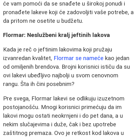
će vam pomoći da se snađete u širokoj ponudi i
pronađete lakeve koji će zadovoljiti vaše potrebe, a
da pritom ne osetite u budžetu.
Flormar: Neslužbeni kralj jeftinih lakova
Kada je reč o jeftinim lakovima koji pružaju
izvanredan kvalitet,
Flormar se nameće
kao jedan
od omiljenih brendova. Brojni korisnici ističu da su
ovi lakevi ubeđljivo najbolji u svom cenovnom
rangu. Šta ih čini posebnim?
Pre svega, Flormar lakevi se odlikuju izuzetnom
postojanošću. Mnogi korisnici primećuju da im
lakovi mogu ostati neokrnjeni i do pet dana, a u
nekim slučajevima i duže, čak i bez upotrebe
zaštitnog premaza. Ovo je retkost kod lakova u