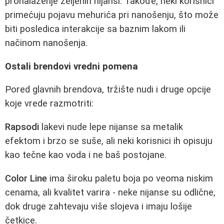
pronalaženje željenih nijansi. Takođe, neki korisnici
primećuju pojavu mehurića pri nanošenju, što može
biti posledica interakcije sa baznim lakom ili
načinom nanošenja.
Ostali brendovi vredni pomena
Pored glavnih brendova, tržište nudi i druge opcije
koje vrede razmotriti:
Rapsodi
lakevi nude lepe nijanse sa metalik
efektom i brzo se suše, ali neki korisnici ih opisuju
kao tečne kao voda i ne baš postojane.
Color Line
ima široku paletu boja po veoma niskim
cenama, ali kvalitet varira - neke nijanse su odlične,
dok druge zahtevaju više slojeva i imaju lošije
četkice.